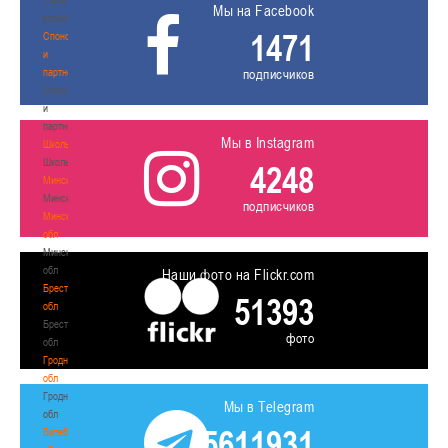
Мы на Facebook
волонтером
1471
Спонсоры
и
партнеры
подписчиков
Спонсоры
и
партнеры
Мы в Instagram
Школы
Школы
4248
Минск
Минск
подписчиков
Минская
обл
Минская
обл
Наши фото на Flickr.com
Брестская
51393
обл
Брестская
фото
обл
Гродненская
обл
Гродненская
Мы в Telegram
обл
5611931
Витебская