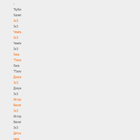
-
"Кубок
Халипского"
3x3
3x3
Чемпионат
3х3
Чемпионат
3х3
Лига
"Палова"
Лига
"Палова"
Документы
3х3
Документы
3х3
История
баскетбола
3х3
История
баскетбола
3х3
Детская
лига