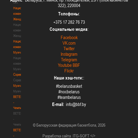
3х3
322), 220004
Национальная
Телефоны
:
команда.
Женщины
+375 17 282 76 73
Национальная
Социальные медиа
:
команда.
Женщины
Facebook
Национальная
VK.com
команда.
Twitter
Мужчины
Instagram
Национальная
Telegram
команда.
Youtube BBF
Мужчины
Flickr
Соревнования
Наши хэш-теги:
:
Соревнования
#belarusbasket
Мужчины
#nocbelarus
Мужчины
#teambelarus
BETERA
-
E-mail
:
Чемпионат
BETERA
-
Чемпионат
© Белорусская федерация баскетбола, 2026
BETERA
Разработка сайта
ITG-SOFT </>
-