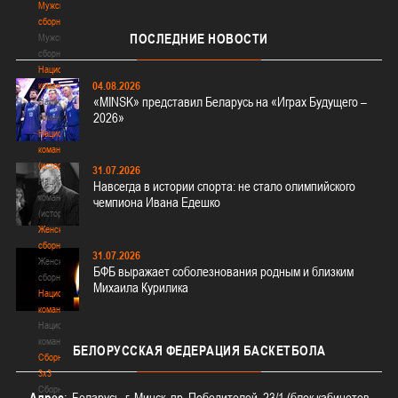
Мужские
сборные
ПОСЛЕДНИЕ
НОВОСТИ
Мужские
сборные
Национальная
04.08.2026
команда
«MINSK» представил Беларусь на «Играх Будущего –
Национальная
2026»
команда
Национальная
команда
(история)
31.07.2026
Национальная
Навсегда в истории спорта: не стало олимпийского
команда
чемпиона Ивана Едешко
(история)
Женские
сборные
31.07.2026
Женские
БФБ выражает соболезнования родным и близким
сборные
Михаила Курилика
Национальная
команда
Национальная
команда
БЕЛОРУССКАЯ
ФЕДЕРАЦИЯ БАСКЕТБОЛА
Сборные
3х3
Сборные
Адрес
: Беларусь, г. Минск, пр. Победителей, 23/1 (блок кабинетов