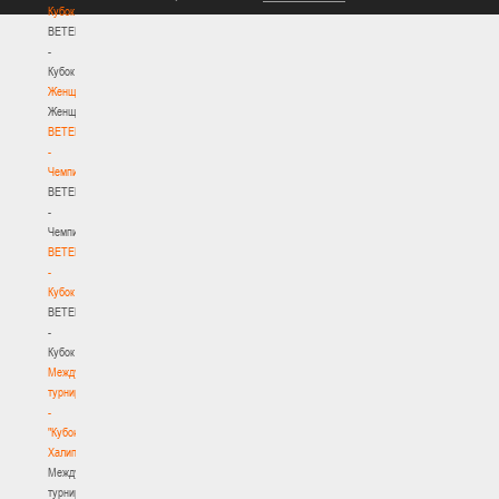
Кубок
BETERA
-
Кубок
Женщины
Женщины
BETERA
-
Чемпионат
BETERA
-
Чемпионат
BETERA
-
Кубок
BETERA
-
Кубок
Международный
турнир
-
"Кубок
Халипского"
Международный
турнир