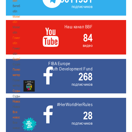
обл
Витебская
подписчиков
обл
Могилевская
обл
Наш канал BBF
Могилевская
обл
84
Гомельская
обл
видео
Гомельская
обл
Судейство
FIBA Europe
Судейство
Youth Development Fund
Полезные
268
материалы
Полезные
подписчиков
материалы
Судьи
Судьи
Новости
#HerWorldHerRules
Новости
28
Все
новости
Все
подписчиков
новости