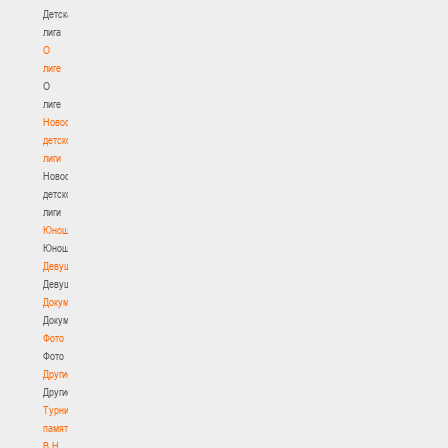
Детская
лига
О
лиге
О
лиге
Новости
детской
лиги
Новости
детской
лиги
Юноши
Юноши
Девушки
Девушки
Документы
Документы
Фото
Фото
Другие
Другие
Турнир
памяти
В.Н.