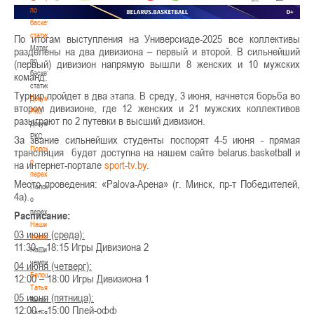
по
баскетбольной
статистике
По итогам выступления на Универсиаде-2025 все коллективы
Материалы
разделены на два дивизиона – первый и второй. В сильнейший
по
(первый) дивизион напрямую вышли 8 женских и 10 мужских
баскетбольной
команд.
статистике
Турнир пройдет в два этапа. В среду, 3 июня, начнется борьба во
Документы
втором дивизионе, где 12 женских и 21 мужских коллективов
РКС
разыграют по 2 путевки в высший дивизион.
Документы
РКС
За звание сильнейших студенты поспорят 4-5 июня - прямая
Положение
трансляция будет доступна на нашем сайте belarus.basketball и
о
на интернет-портале
sport-tv.by
.
переходах
Место проведения: «Palova-Арена» (г. Минск, пр-т Победителей,
Положение
4а).
о
переходах
Расписание:
Наши
03 июня (среда):
чемпионы
11:30 – 18:15 Игры Дивизиона 2
Наши
чемпионы
04 июня (четверг):
Белошапко
12:00 – 18:00 Игры Дивизиона 1
Татьяна
05 июня (пятница):
Белошапко
12:00 – 15:00 Плей-офф
Татьяна