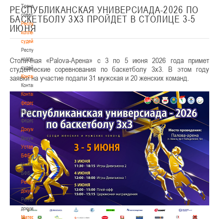
Тренерский
РЕСПУБЛИКАНСКАЯ УНИВЕРСИАДА-2026 ПО
совет
БАСКЕТБОЛУ 3Х3 ПРОЙДЕТ В СТОЛИЦЕ 3-5
Республиканская
ИЮНЯ
коллегия
судей
Республиканская
Столичная «Palova-Арена» с 3 по 5 июня 2026 года примет
коллегия
студенческие соревнования по баскетболу 3х3. В этом году
судей
заявки на участие подали 31 мужская и 20 женских команд.
Контакты
Контакты
Контакты
федерации
Контакты
федерации
Документы
Документы
Устав
БФБ
Устав
БФБ
Регламентирующие
документы
Регламентирующие
документы
Материалы