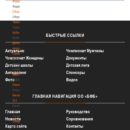
Федерация
Федерация
Сборные
Сборные
Чемпионат
Чемпионат
Кубок
БЫСТРЫЕ
ССЫЛКИ
Кубок
Детско-
юношеские
Актуально
Чемпионат Мужчины
соревнования
Чемпионат Женщины
Документы
Детско-
юношеские
Детские школы
Детская лига
соревнования
Антидопинг
Спонсоры
Еврокубки
Фото
Видео
Еврокубки
Разное
Разное
Баскетбол
ГЛАВНАЯ
НАВИГАЦИЯ ОО «БФБ»
3х3
Баскетбол
3х3
Главная
Руководство
Лого[modid=121]
Новости
Соревнования
Сборные
Карта сайта
Контакты
Сборные