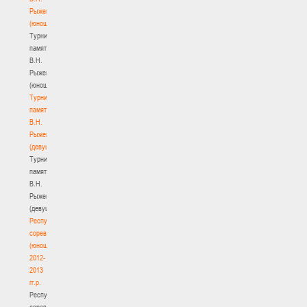
Рыженкова
(юноши)
Турнир
памяти
В.Н.
Рыженкова
(юноши)
Турнир
памяти
В.Н.
Рыженкова
(девушки)
Турнир
памяти
В.Н.
Рыженкова
(девушки)
Республиканские
соревнования
(юноши)
2012-
2013
гг.р.
Республиканские
соревнования