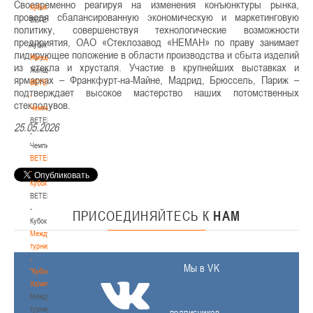
Своевременно реагируя на изменения конъюнктуры рынка,
Кубок
проводя сбалансированную экономическую и маркетинговую
BETERA
политику, совершенствуя технологические возможности
-
предприятия, ОАО «Стеклозавод «НЕМАН» по праву занимает
Кубок
лидирующее положение в области производства и сбыта изделий
Женщины
из стекла и хрусталя. Участие в крупнейших выставках и
Женщины
ярмарках – Франкфурт-на-Майне, Мадрид, Брюссель, Париж –
BETERA
подтверждает высокое мастерство наших потомственных
-
стеклодувов.
Чемпионат
BETERA
25.05.2026
-
Чемпионат
BETERA
-
Кубок
BETERA
-
ПРИСОЕДИНЯЙТЕСЬ
К
НАМ
Кубок
Международный
турнир
-
Мы в VK
"Кубок
Халипского"
Международный
турнир
подписчиков