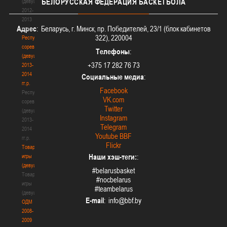
БЕЛОРУССКАЯ
ФЕДЕРАЦИЯ БАСКЕТБОЛА
(девушки)
2012-
2013
Адрес
: Беларусь, г. Минск, пр. Победителей, 23/1 (блок кабинетов
гг.р.
322), 220004
Республиканские
соревнования
Телефоны
:
(девушки)
+375 17 282 76 73
2013-
2014
Социальные медиа
:
гг.р.
Facebook
Республиканские
VK.com
соревнования
Twitter
(девушки)
Instagram
2013-
Telegram
2014
Youtube BBF
гг.р.
Flickr
Товарищеские
Наши хэш-теги:
:
игры
(девушки)
#belarusbasket
Товарищеские
#nocbelarus
игры
#teambelarus
(девушки)
E-mail
:
ОДМ
2008-
2009