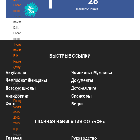
28
Рыженкова
подписчиков
(юноши)
Турнир
памяти
В.Н.
Рыженкова
(юноши)
Турнир
памяти
БЫСТРЫЕ
ССЫЛКИ
В.Н.
Рыженкова
(девушки)
Актуально
Чемпионат Мужчины
Турнир
памяти
Чемпионат Женщины
Документы
В.Н.
Детские школы
Детская лига
Рыженкова
(девушки)
Антидопинг
Спонсоры
Республиканские
Фото
Видео
соревнования
(юноши)
2012-
ГЛАВНАЯ
НАВИГАЦИЯ ОО «БФБ»
2013
гг.р.
Республиканские
Главная
Руководство
соревнования