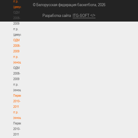
гг.р.
© Белорусская федерация баскетбола, 2026
(девушки)
ОДМ
Разработка сайта
ITG-SOFT </>
2008-
2009
гг.р.
(девушки)
ОДМ
2008-
2009
гг.р.
(юноши)
ОДМ
2008-
2009
гг.р.
(юноши)
Первенство
2010-
2011
гг.р.
(юноши)
Первенство
2010-
2011