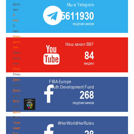
Мы в Telegram
Детская
лига
5611930
О
лиге
подписчиков
О
лиге
Новости
детской
Наш канал BBF
лиги
84
Новости
детской
видео
лиги
Юноши
Юноши
Девушки
FIBA Europe
Девушки
Youth Development Fund
Документы
268
Документы
Фото
подписчиков
Фото
Другие
Другие
#HerWorldHerRules
Турнир
памяти
В.Н.