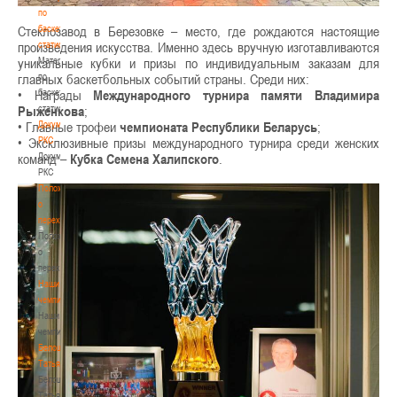
по
баскетбольной
Стеклозавод в Березовке – место, где рождаются настоящие
статистике
произведения искусства. Именно здесь вручную изготавливаются
Материалы
уникальные кубки и призы по индивидуальным заказам для
по
главных баскетбольных событий страны. Среди них:
баскетбольной
• Награды
Международного турнира памяти Владимира
статистике
Рыженкова
;
Документы
• Главные трофеи
чемпионата Республики Беларусь
;
РКС
• Эксклюзивные призы международного турнира среди женских
Документы
команд –
Кубка Семена Халипского
.
РКС
Положение
о
переходах
Положение
о
переходах
Наши
чемпионы
Наши
чемпионы
Белошапко
Татьяна
Белошапко
Татьяна