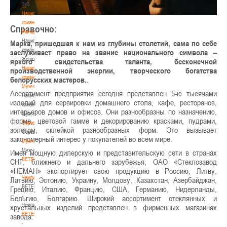
3х3
Национальная
команда.
Справочно:
Женщины
Национальная
Марка, пришедшая к нам из глубины столетий, сама по себе
команда.
заслуживает право на звание национального символа –
Женщины
яркого свидетельства таланта, бесконечной
Национальная
производственной энергии, творческого богатства
команда.
белорусских мастеров.
.
Мужчины
Ассортимент предприятия сегодня представлен 5-ю тысячами
Национальная
изделий для сервировки домашнего стола, кафе, ресторанов,
команда.
интерьеров домов и офисов. Они разнообразны по назначению,
Мужчины
форме, цветовой гамме и декорированию красками, пудрами,
Соревнования
золотом, склейкой разнообразных форм. Это вызывает
Соревнования
закономерный интерес у покупателей во всем мире.
Мужчины
Мужчины
Имея мощную дилерскую и представительскую сети в странах
BETERA
СНГ, ближнего и дальнего зарубежья, ОАО «Стеклозавод
-
«НЕМАН» экспортирует свою продукцию в Россию, Литву,
Чемпионат
Латвию, Эстонию, Украину, Молдову, Казахстан, Азербайджан,
BETERA
Грецию, Италию, Францию, США, Германию, Нидерланды,
-
Бельгию, Болгарию. Широкий ассортимент стеклянных и
Чемпионат
хрустальных изделий представлен в фирменных магазинах
BETERA
завода.
-