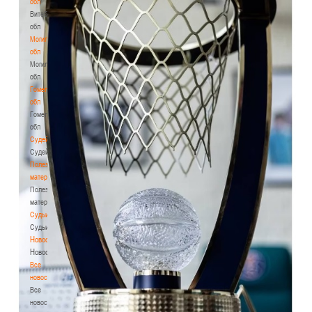
обл
Витебская
обл
Могилевская
обл
Могилевская
обл
Гомельская
обл
Гомельская
обл
Судейство
Судейство
Полезные
материалы
Полезные
материалы
Судьи
Судьи
Новости
Новости
Все
новости
Все
новости