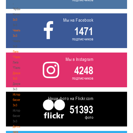
-
"Кубок
Халипского"
Мы на Facebook
3x3
3x3
1471
Чемпионат
3х3
подписчиков
Чемпионат
3х3
Лига
"Палова"
Мы в Instagram
Лига
4248
"Палова"
Документы
подписчиков
3х3
Документы
3х3
История
Наши фото на Flickr.com
баскетбола
3х3
51393
История
баскетбола
фото
3х3
Детская
лига