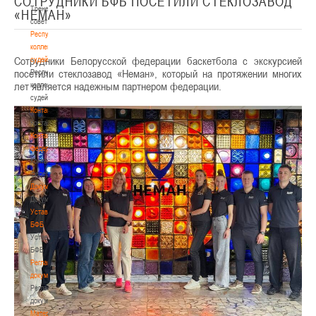
СОТРУДНИКИ БФБ ПОСЕТИЛИ СТЕКЛОЗАВОД
Тренерский
«НЕМАН»
совет
Республиканская
коллегия
Сотрудники Белорусской федерации баскетбола с экскурсией
судей
посетили стеклозавод «Неман», который на протяжении многих
Республиканская
лет является надежным партнером федерации.
коллегия
судей
Контакты
Контакты
Контакты
федерации
Контакты
федерации
Документы
Документы
Устав
БФБ
Устав
БФБ
Регламентирующие
документы
Регламентирующие
документы
Материалы