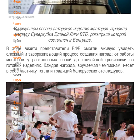
Федерация
Федерация
Сборные
Сборные
Чемпионат
В минувшем сезоне авторское изделие мастеров украсило
Чемпионат
награду Суперкубка Единой Лиги ВТБ, розыгрыш которой
Кубок
состоялся в Белграде.
Кубок
Детско-
В ходе визита представители БФБ смогли вживую увидеть
юношеские
сложный и завораживающий процесс создания наград: от работы
соревнования
мастеров у раскаленных печей до тончайшей гравировки на
Детско-
готовых изделиях. Каждая награда, вручаемая чемпионам, несет
юношеские
в себе частичку тепла и традиций белорусских стеклодувов.
соревнования
Еврокубки
Еврокубки
Разное
Разное
Баскетбол
3х3
Баскетбол
3х3
Лого[modid=121]
Сборные
Сборные