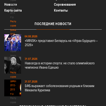
Новости
Соревнования
(юноши)
2012-
Карта сайта
Контакты
2013
гг.р.
Республиканские
ПОСЛЕДНИЕ
НОВОСТИ
соревнования
(юноши)
2013-
04.08.2026
2014
«MINSK» представил Беларусь на «Играх Будущего –
гг.р.
2026»
Республиканские
соревнования
(юноши)
31.07.2026
2013-
Навсегда в истории спорта: не стало олимпийского
2014
чемпиона Ивана Едешко
гг.р.
Республиканские
соревнования
(девушки)
31.07.2026
2012-
БФБ выражает соболезнования родным и близким
2013
Михаила Курилика
гг.р.
Республиканские
соревнования