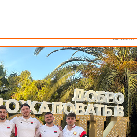
Как стать волонтером
Минск
Спонсоры и партнеры
Минская обл
Брестская обл
Гродненская об
Витебская обл
с (Российская Федерация) пройдут матчи четвертого тандема «Мастер»
Могилевская об
ставит мужская сборная по баскетболу 3х3.
Гомельская обл