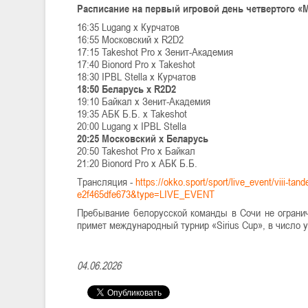
Расписание на первый игровой день четвертого «
16:35 Lugang x Курчатов
16:55 Московский х R2D2
17:15 Takeshot Pro x Зенит-Академия
17:40 Bionord Pro х Takeshot
18:30 IPBL Stella x Курчатов
18:50 Беларусь x R2D2
19:10 Байкал х Зенит-Академия
19:35 АБК Б.Б. х Takeshot
20:00 Lugang x IPBL Stella
20:25 Московский х Беларусь
20:50 Takeshot Pro х Байкал
21:20 Bionord Pro х АБК Б.Б.
Трансляция -
https://okko.sport/sport/live_event/viii-t
e2f465dfe673&type=LIVE_EVENT
Пребывание белорусской команды в Сочи не огранич
примет международный турнир «Sirius Cup», в число 
04.06.2026