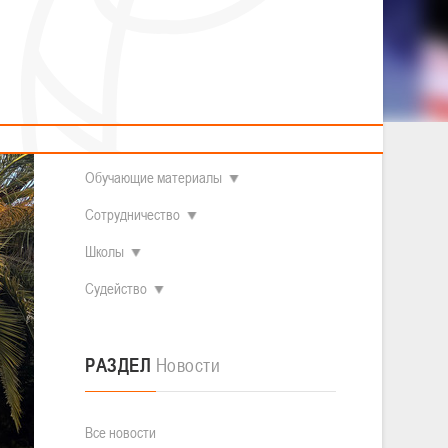
2014 гг.р.
Полезные материалы
Товарищеские игры (девушки)
О федерации
Судьи
ОДМ 2008-2009 гг.р. (девушки)
ОДМ 2008-2009 гг.р. (юноши)
Контакты
л
Первенство 2010-2011 гг.р. (юноши)
 WINLINE
Первенство 2011-2012 гг.р. (юноши)
Документы
л
Первенство 2012-2013 гг.р. (юноши)
Наши чемпионы
Обучающие материалы
Сотрудничество
Школы
Судейство
РАЗДЕЛ
Новости
Все новости