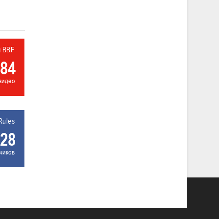
л BBF
84
видео
Rules
28
чиков