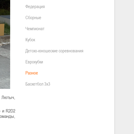
Федерация
Сборные
Чемпионат
Кубок
Детско-юношеские соревнования
Еврокубки
Разное
Баскетбол 3х3
 Лютыч,
) и R2D2
команды,