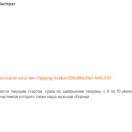
Мастера»
andem-master-sirius-den-1?playing=live&id=509cf86d-93e1-4d45-91f7-
ится текущим стартом: сразу по завершении тандема, с 8 по 10 июня
участников которого также наша мужская сборная.