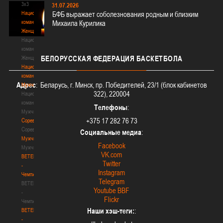
3х3
31.07.2026
Национальная
БФБ выражает соболезнования родным и близким
команда.
Михаила Курилика
Женщины
Национальная
команда.
БЕЛОРУССКАЯ
ФЕДЕРАЦИЯ БАСКЕТБОЛА
Женщины
Национальная
команда.
Адрес
: Беларусь, г. Минск, пр. Победителей, 23/1 (блок кабинетов
Мужчины
322), 220004
Национальная
команда.
Телефоны
:
Мужчины
+375 17 282 76 73
Соревнования
Соревнования
Социальные медиа
:
Мужчины
Facebook
Мужчины
VK.com
BETERA
Twitter
-
Instagram
Чемпионат
Telegram
BETERA
Youtube BBF
-
Flickr
Чемпионат
Наши хэш-теги:
:
BETERA
-