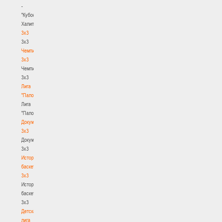
-
"Кубок
Халипского"
3x3
3x3
Чемпионат
3х3
Чемпионат
3х3
Лига
"Палова"
Лига
"Палова"
Документы
3х3
Документы
3х3
История
баскетбола
3х3
История
баскетбола
3х3
Детская
лига