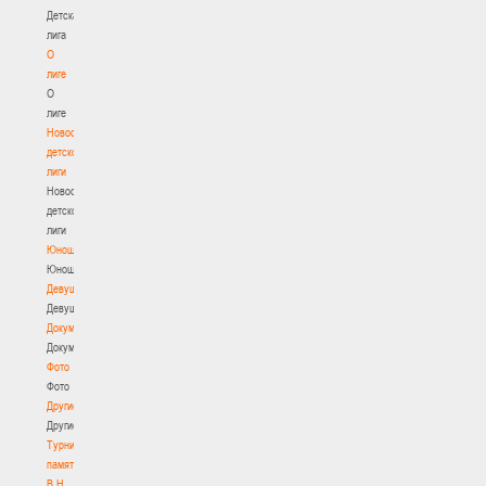
Детская
лига
О
лиге
О
лиге
Новости
детской
лиги
Новости
детской
лиги
Юноши
Юноши
Девушки
Девушки
Документы
Документы
Фото
Фото
Другие
Другие
Турнир
памяти
В.Н.