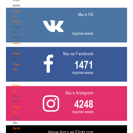
волонтером
Спонсоры
Мы в VK
и
партнеры
Спонсоры
и
подписчиков
партнеры
Школы
Школы
Мы на Facebook
Минск
Минск
1471
Минская
обл
подписчиков
Минская
обл
Брестская
обл
Мы в Instagram
Брестская
4248
обл
Гродненская
подписчиков
обл
Гродненская
обл
Витебская
Наши фото на Flickr.com