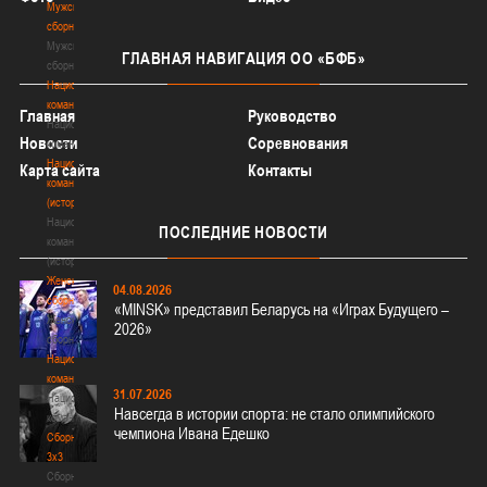
Мужские
сборные
Мужские
ГЛАВНАЯ
НАВИГАЦИЯ ОО «БФБ»
сборные
Национальная
команда
Главная
Руководство
Национальная
Новости
Соревнования
команда
Национальная
Карта сайта
Контакты
команда
(история)
Национальная
ПОСЛЕДНИЕ
НОВОСТИ
команда
(история)
Женские
04.08.2026
сборные
«MINSK» представил Беларусь на «Играх Будущего –
Женские
2026»
сборные
Национальная
команда
31.07.2026
Национальная
Навсегда в истории спорта: не стало олимпийского
команда
чемпиона Ивана Едешко
Сборные
3х3
Сборные