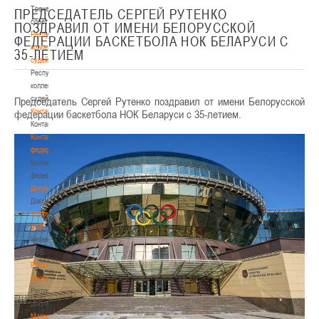
Тренерский
ПРЕДСЕДАТЕЛЬ СЕРГЕЙ РУТЕНКО
совет
ПОЗДРАВИЛ ОТ ИМЕНИ БЕЛОРУССКОЙ
Республиканская
ФЕДЕРАЦИИ БАСКЕТБОЛА НОК БЕЛАРУСИ С
коллегия
35-ЛЕТИЕМ
судей
Республиканская
коллегия
судей
Председатель Сергей Рутенко поздравил от имени Белорусской
Контакты
федерации баскетбола НОК Беларуси с 35-летием.
Контакты
Контакты
федерации
Контакты
федерации
Документы
Документы
Устав
БФБ
Устав
БФБ
Регламентирующие
документы
Регламентирующие
документы
Материалы