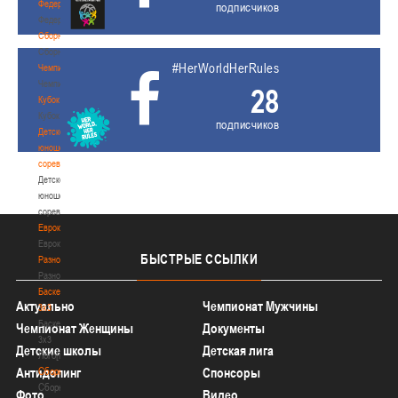
Федерация
подписчиков
Федерация
Сборные
Сборные
#HerWorldHerRules
Чемпионат
Чемпионат
28
Кубок
Кубок
подписчиков
Детско-
юношеские
соревнования
Детско-
юношеские
соревнования
Еврокубки
Еврокубки
БЫСТРЫЕ
ССЫЛКИ
Разное
Разное
Баскетбол
Актуально
Чемпионат Мужчины
3х3
Баскетбол
Чемпионат Женщины
Документы
3х3
Детские школы
Детская лига
Лого[modid=121]
Сборные
Антидопинг
Спонсоры
Сборные
Фото
Видео