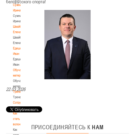
белорусского спорта!
Сумникова
Ирина
Сумникова
Ирина
Швайбович
Елена
Швайбович
Елена
Едешко
Иван
Едешко
Иван
Обучающие
материалы
Обучающие
материалы
22.03.2026
Тренерам
Тренерам
Сотрудничество
Сотрудничество
Как
стать
волонтером
ПРИСОЕДИНЯЙТЕСЬ
К
НАМ
Как
стать