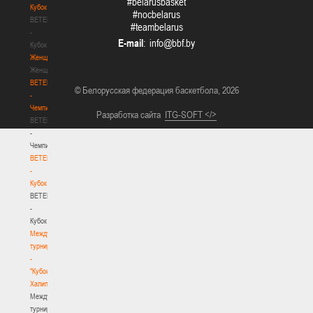
#belarusbasket
Кубок
#nocbelarus
BETERA
#teambelarus
-
E-mail
:
Кубок
Женщины
Женщины
BETERA
© Белорусская федерация баскетбола, 2026
-
Чемпионат
Разработка сайта
ITG-SOFT </>
BETERA
-
Чемпионат
BETERA
-
Кубок
BETERA
-
Кубок
Международный
турнир
-
"Кубок
Халипского"
Международный
турнир