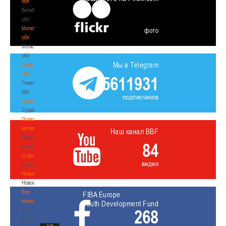
обл
Витебская
обл
Могилевская
фото
обл
Могилевская
обл
Мы в Telegram
Гомельская
обл
5611931
Гомельская
обл
подписчиков
Судейство
Судейство
Полезные
материалы
Наш канал BBF
Полезные
84
материалы
Судьи
видео
Судьи
Новости
Новости
Все
FIBA Europe
новости
Youth Development Fund
268
Все
новости