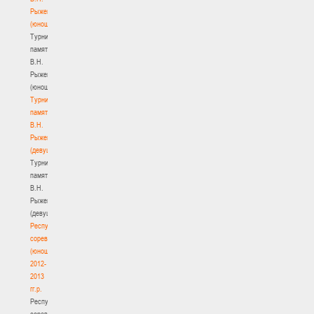
Рыженкова
(юноши)
Турнир
памяти
В.Н.
Рыженкова
(юноши)
Турнир
памяти
В.Н.
Рыженкова
(девушки)
Турнир
памяти
В.Н.
Рыженкова
(девушки)
Республиканские
соревнования
(юноши)
2012-
2013
гг.р.
Республиканские
соревнования