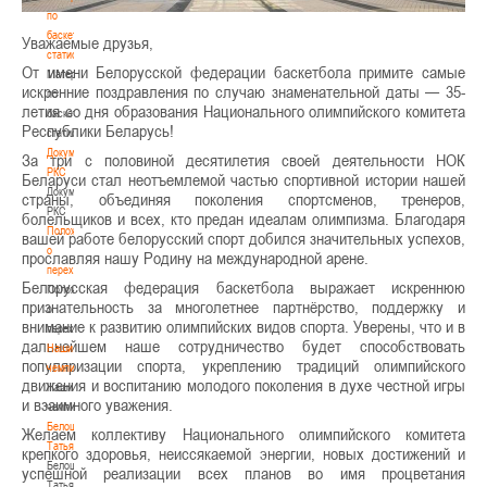
по
баскетбольной
Уважаемые друзья,
статистике
От имени Белорусской федерации баскетбола примите самые
Материалы
искренние поздравления по случаю знаменательной даты — 35-
по
летия со дня образования Национального олимпийского комитета
баскетбольной
Республики Беларусь!
статистике
Документы
За три с половиной десятилетия своей деятельности НОК
РКС
Беларуси стал неотъемлемой частью спортивной истории нашей
Документы
страны, объединяя поколения спортсменов, тренеров,
РКС
болельщиков и всех, кто предан идеалам олимпизма. Благодаря
Положение
вашей работе белорусский спорт добился значительных успехов,
о
прославляя нашу Родину на международной арене.
переходах
Белорусская федерация баскетбола выражает искреннюю
Положение
признательность за многолетнее партнёрство, поддержку и
о
внимание к развитию олимпийских видов спорта. Уверены, что и в
переходах
дальнейшем наше сотрудничество будет способствовать
Наши
популяризации спорта, укреплению традиций олимпийского
чемпионы
движения и воспитанию молодого поколения в духе честной игры
Наши
и взаимного уважения.
чемпионы
Белошапко
Желаем коллективу Национального олимпийского комитета
Татьяна
крепкого здоровья, неиссякаемой энергии, новых достижений и
Белошапко
успешной реализации всех планов во имя процветания
Татьяна