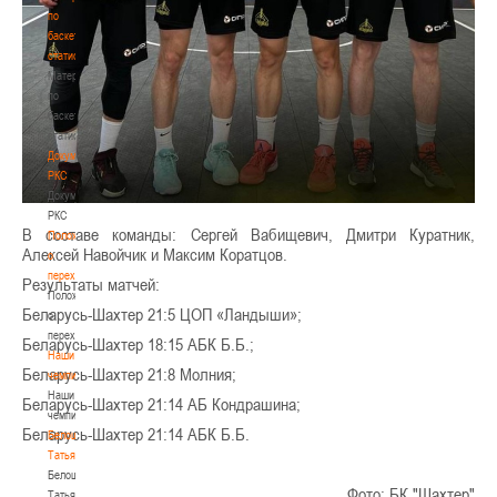
по
баскетбольной
статистике
Материалы
по
баскетбольной
статистике
Документы
РКС
Документы
РКС
В составе команды: Сергей Вабищевич, Дмитри Куратник,
Положение
Алексей Навойчик и Максим Коратцов.
о
переходах
Результаты матчей:
Положение
Беларусь-Шахтер 21:5 ЦОП «Ландыши»;
о
переходах
Беларусь-Шахтер 18:15 АБК Б.Б.;
Наши
Беларусь-Шахтер 21:8 Молния;
чемпионы
Наши
Беларусь-Шахтер 21:14 АБ Кондрашина;
чемпионы
Беларусь-Шахтер 21:14 АБК Б.Б.
Белошапко
Татьяна
Белошапко
Фото: БК "Шахтер"
Татьяна