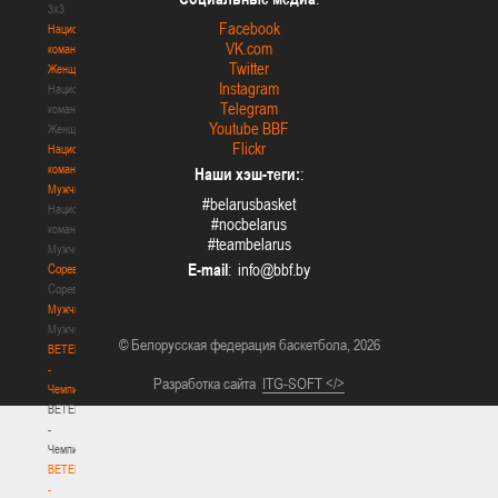
3х3
Facebook
Национальная
VK.com
команда.
Twitter
Женщины
Instagram
Национальная
Telegram
команда.
Youtube BBF
Женщины
Flickr
Национальная
команда.
Наши хэш-теги:
:
Мужчины
#belarusbasket
Национальная
#nocbelarus
команда.
#teambelarus
Мужчины
E-mail
:
Соревнования
Соревнования
Мужчины
Мужчины
© Белорусская федерация баскетбола, 2026
BETERA
-
Разработка сайта
ITG-SOFT </>
Чемпионат
BETERA
-
Чемпионат
BETERA
-