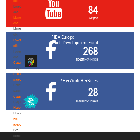
обл
84
Витебская
обл
видео
Могилевская
обл
Могилевская
обл
FIBA Europe
Гомельская
Youth Development Fund
обл
268
Гомельская
обл
подписчиков
Судейство
Судейство
Полезные
материалы
#HerWorldHerRules
Полезные
28
материалы
Судьи
подписчиков
Судьи
Новости
Новости
Все
новости
Все
новости