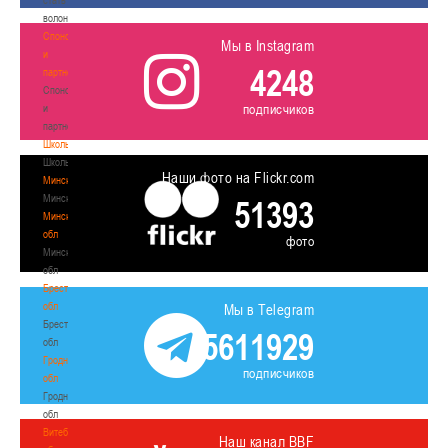
волонтером
Спонсоры
Мы в Instagram
и
4248
партнеры
Спонсоры
подписчиков
и
партнеры
Школы
Школы
Наши фото на Flickr.com
Минск
Минск
51393
Минская
обл
фото
Минская
обл
Брестская
обл
Мы в Telegram
Брестская
5611929
обл
Гродненская
подписчиков
обл
Гродненская
обл
Витебская
Наш канал BBF