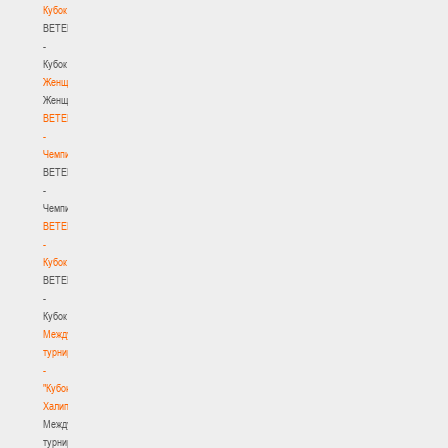
Кубок
BETERA
-
Кубок
Женщины
Женщины
BETERA
-
Чемпионат
BETERA
-
Чемпионат
BETERA
-
Кубок
BETERA
-
Кубок
Международный
турнир
-
"Кубок
Халипского"
Международный
турнир