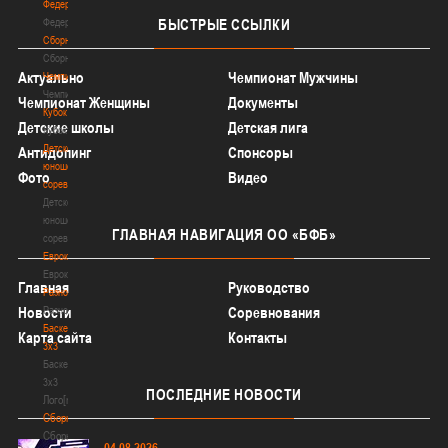
Федерация
Федерация
БЫСТРЫЕ
ССЫЛКИ
Сборные
Сборные
Актуально
Чемпионат Мужчины
Чемпионат
Чемпионат
Чемпионат Женщины
Документы
Кубок
Детские школы
Детская лига
Кубок
Детско-
Антидопинг
Спонсоры
юношеские
Фото
Видео
соревнования
Детско-
юношеские
ГЛАВНАЯ
НАВИГАЦИЯ ОО «БФБ»
соревнования
Еврокубки
Еврокубки
Главная
Руководство
Разное
Разное
Новости
Соревнования
Баскетбол
Карта сайта
Контакты
3х3
Баскетбол
3х3
ПОСЛЕДНИЕ
НОВОСТИ
Лого[modid=121]
Сборные
Сборные
04.08.2026