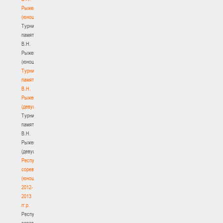
Рыженкова
(юноши)
Турнир
памяти
В.Н.
Рыженкова
(юноши)
Турнир
памяти
В.Н.
Рыженкова
(девушки)
Турнир
памяти
В.Н.
Рыженкова
(девушки)
Республиканские
соревнования
(юноши)
2012-
2013
гг.р.
Республиканские
соревнования