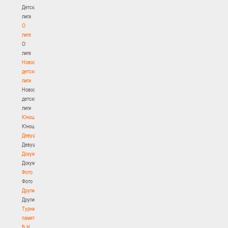
Детская
лига
О
лиге
О
лиге
Новости
детской
лиги
Новости
детской
лиги
Юноши
Юноши
Девушки
Девушки
Документы
Документы
Фото
Фото
Другие
Другие
Турнир
памяти
В.Н.