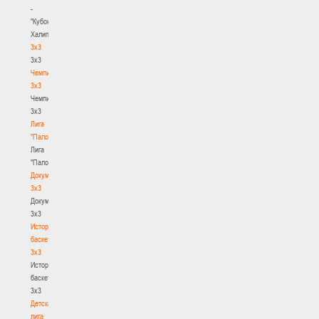
-
"Кубок
Халипского"
3x3
3x3
Чемпионат
3х3
Чемпионат
3х3
Лига
"Палова"
Лига
"Палова"
Документы
3х3
Документы
3х3
История
баскетбола
3х3
История
баскетбола
3х3
Детская
лига