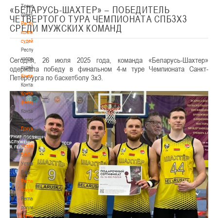
Тренерский
«БЕЛАРУСЬ-ШАХТЕР» – ПОБЕДИТЕЛЬ
совет
ЧЕТВЕРТОГО ТУРА ЧЕМПИОНАТА СПБ3Х3
Республиканская
СРЕДИ МУЖСКИХ КОМАНД
коллегия
судей
Республиканская
Сегодня, 26 июля 2025 года, команда «Беларусь-Шахтер»
коллегия
одержала победу в финальном 4-м туре Чемпионата Санкт-
судей
Петербурга по баскетболу 3х3.
Контакты
Контакты
Контакты
федерации
Контакты
федерации
Документы
Документы
Устав
БФБ
Устав
БФБ
Регламентирующие
документы
Регламентирующие
документы
Материалы