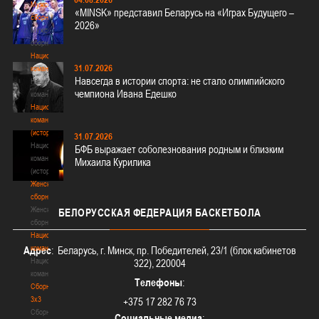
Мужские
«MINSK» представил Беларусь на «Играх Будущего –
сборные
2026»
Мужские
сборные
Национальная
31.07.2026
команда
Навсегда в истории спорта: не стало олимпийского
Национальная
чемпиона Ивана Едешко
команда
Национальная
команда
(история)
31.07.2026
Национальная
БФБ выражает соболезнования родным и близким
команда
Михаила Курилика
(история)
Женские
сборные
Женские
БЕЛОРУССКАЯ
ФЕДЕРАЦИЯ БАСКЕТБОЛА
сборные
Национальная
команда
Адрес
: Беларусь, г. Минск, пр. Победителей, 23/1 (блок кабинетов
Национальная
322), 220004
команда
Телефоны
:
Сборные
3х3
+375 17 282 76 73
Сборные
Социальные медиа
: