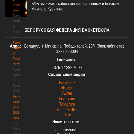
БФБ выражает соболезнования родным и близким
Рыженкова
Михаила Курилика
(юноши)
Турнир
памяти
В.Н.
БЕЛОРУССКАЯ
ФЕДЕРАЦИЯ БАСКЕТБОЛА
Рыженкова
(юноши)
Турнир
Адрес
: Беларусь, г. Минск, пр. Победителей, 23/1 (блок кабинетов
памяти
322), 220004
В.Н.
Рыженкова
Телефоны
:
(девушки)
+375 17 282 76 73
Турнир
Социальные медиа
:
памяти
В.Н.
Facebook
Рыженкова
VK.com
(девушки)
Twitter
Республиканские
Instagram
соревнования
Telegram
(юноши)
Youtube BBF
2012-
Flickr
2013
Наши хэш-теги:
:
гг.р.
Республиканские
#belarusbasket
соревнования