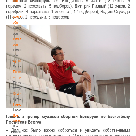
в составе «Беларусь 2»:
Владислав Близнюк (18 очков, 6
обл
передач, 2 перехвата, 5 подборов), Дмитрий Ривный (12 очков, 2
Витебская
передачи, 4 перехвата, 1 блокшот, 12 подборов), Вадим Стубеда
обл
(11 очков, 2 передачи, 5 подборов).
Могилевская
обл
Могилевская
обл
Гомельская
обл
Гомельская
обл
Судейство
Судейство
Полезные
материалы
Полезные
материалы
Судьи
Судьи
Новости
Новости
Все
Главный тренер мужской сборной Беларуси по баскетболу
новости
Ростислав Вергун:
Все
– Для нас было важно собраться и увидеть собственными
новости
глазами уровень нашей команды. Очень порадовало отношение