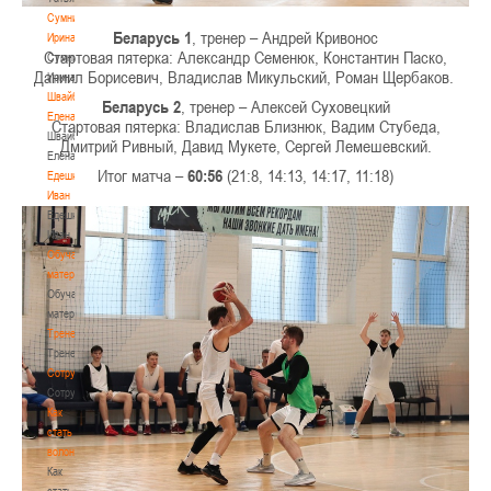
Сумникова
Беларусь 1
, тренер – Андрей Кривонос
Ирина
Стартовая пятерка: Александр Семенюк, Константин Паско,
Сумникова
Даниил Борисевич, Владислав Микульский, Роман Щербаков.
Ирина
Швайбович
Беларусь 2
, тренер – Алексей Суховецкий
Елена
Стартовая пятерка: Владислав Близнюк, Вадим Стубеда,
Швайбович
Дмитрий Ривный, Давид Мукете, Сергей Лемешевский.
Елена
Итог матча –
60:56
(21:8, 14:13, 14:17, 11:18)
Едешко
Иван
Едешко
Иван
Обучающие
материалы
Обучающие
материалы
Тренерам
Тренерам
Сотрудничество
Сотрудничество
Как
стать
волонтером
Как
стать