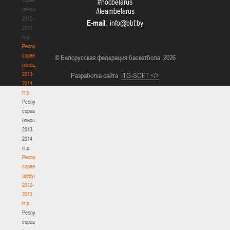
#nocbelarus
(юноши)
#teambelarus
2012-
E-mail
:
2013
гг.р.
Республиканские
соревнования
© Белорусская федерация баскетбола, 2026
(юноши)
2013-
Разработка сайта
ITG-SOFT </>
2014
гг.р.
Республиканские
соревнования
(юноши)
2013-
2014
гг.р.
Республиканские
соревнования
(девушки)
2012-
2013
гг.р.
Республиканские
соревнования