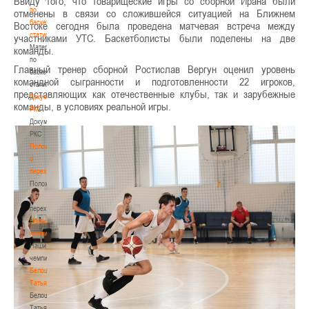
Ввиду того, что товарищеские игры со сборной Ирана были
по
отменены в связи со сложившейся ситуацией на Ближнем
баскетбольной
Востоке сегодня была проведена матчевая встреча между
статистике
участниками УТС. Баскетболисты были поделены на две
Материалы
команды.
по
Главный тренер сборной Ростислав Вергун оценил уровень
баскетбольной
командной сыгранности и подготовленности 22 игроков,
статистике
представляющих как отечественные клубы, так и зарубежные
Документы
команды, в условиях реальной игры.
РКС
Документы
РКС
Положение
о
переходах
Положение
о
переходах
Наши
чемпионы
Наши
чемпионы
Белошапко
Татьяна
Белошапко
Татьяна