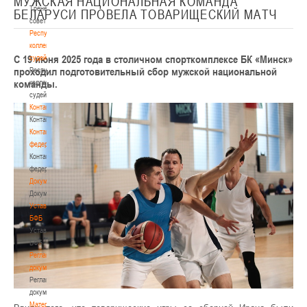
МУЖСКАЯ НАЦИОНАЛЬНАЯ КОМАНДА
Тренерский
БЕЛАРУСИ ПРОВЕЛА ТОВАРИЩЕСКИЙ МАТЧ
совет
Республиканская
коллегия
С 19 июня 2025 года в столичном спорткомплексе БК «Минск»
судей
проходил подготовительный сбор мужской национальной
Республиканская
команды.
коллегия
судей
Контакты
Контакты
Контакты
федерации
Контакты
федерации
Документы
Документы
Устав
БФБ
Устав
БФБ
Регламентирующие
документы
Регламентирующие
документы
Материалы