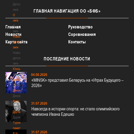
Детская
лига
ГЛАВНАЯ
НАВИГАЦИЯ ОО «БФБ»
О
лиге
О
Главная
Руководство
лиге
Новости
Соревнования
Новости
Карта сайта
Контакты
детской
лиги
Новости
детской
ПОСЛЕДНИЕ
НОВОСТИ
лиги
Юноши
Юноши
04.08.2026
«MINSK» представил Беларусь на «Играх Будущего –
Девушки
2026»
Девушки
Документы
Документы
Фото
31.07.2026
Фото
Навсегда в истории спорта: не стало олимпийского
Другие
чемпиона Ивана Едешко
Другие
Турнир
памяти
31.07.2026
В.Н.