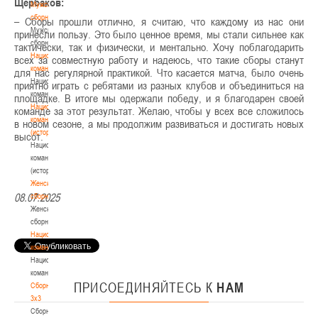
Щербаков:
Мужские
сборные
– Сборы прошли отлично, я считаю, что каждому из нас они
Мужские
принесли пользу. Это было ценное время, мы стали сильнее как
сборные
тактически, так и физически, и ментально. Хочу поблагодарить
Национальная
всех за совместную работу и надеюсь, что такие сборы станут
команда
для нас регулярной практикой. Что касается матча, было очень
Национальная
приятно играть с ребятами из разных клубов и объединиться на
команда
площадке. В итоге мы одержали победу, и я благодарен своей
Национальная
команде за этот результат. Желаю, чтобы у всех все сложилось
команда
в новом сезоне, а мы продолжим развиваться и достигать новых
(история)
высот.
Национальная
команда
(история)
Женские
08.07.2025
сборные
Женские
сборные
Национальная
команда
Национальная
команда
ПРИСОЕДИНЯЙТЕСЬ
К
НАМ
Сборные
3х3
Сборные