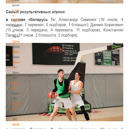
волонтером
Спонсоры
Самые результативные игроки:
и
в составе «Беларусь 1»:
Александр Семенюк (16 очков, 4
партнеры
передачи, 1 перехват, 5 подборов, 1 блокшот), Даниил Борисевич
Спонсоры
(15 очков, 3 передачи, 4 перехвата, 11 подборов), Константин
и
Паско (11 очков, 2 блокшота, 2 подбора).
партнеры
Школы
Школы
Минск
Минск
Минская
обл
Минская
обл
Брестская
обл
Брестская
обл
Гродненская
обл
Гродненская
обл
Витебская