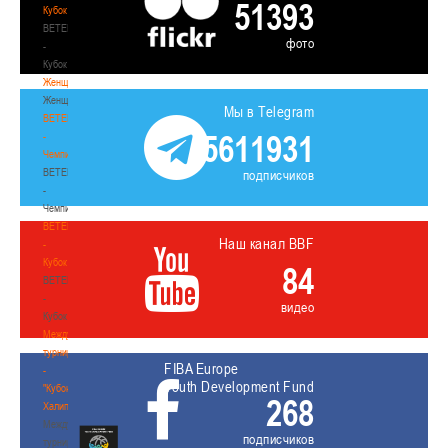
51393
Кубок
BETERA
фото
-
Кубок
Женщины
Женщины
Мы в Telegram
BETERA
5611931
-
Чемпионат
BETERA
подписчиков
-
Чемпионат
BETERA
Наш канал BBF
-
Кубок
84
BETERA
-
видео
Кубок
Международный
турнир
FIBA Europe
-
Youth Development Fund
"Кубок
268
Халипского"
Международный
подписчиков
турнир