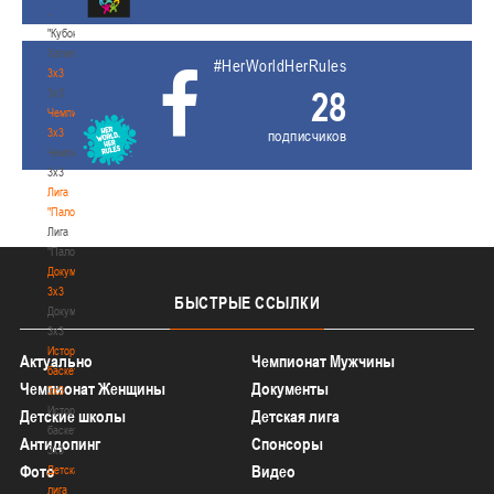
-
"Кубок
Халипского"
#HerWorldHerRules
3x3
28
3x3
Чемпионат
3х3
подписчиков
Чемпионат
3х3
Лига
"Палова"
Лига
"Палова"
Документы
3х3
БЫСТРЫЕ
ССЫЛКИ
Документы
3х3
История
Актуально
Чемпионат Мужчины
баскетбола
Чемпионат Женщины
Документы
3х3
История
Детские школы
Детская лига
баскетбола
Антидопинг
Спонсоры
3х3
Фото
Видео
Детская
лига