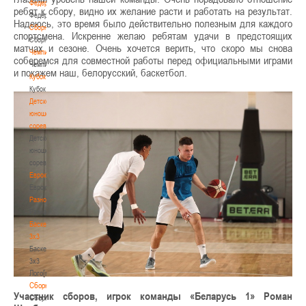
Федерация
ребят к сбору, видно их желание расти и работать на результат.
Федерация
Надеюсь, это время было действительно полезным для каждого
Сборные
спортсмена. Искренне желаю ребятам удачи в предстоящих
Сборные
матчах и сезоне. Очень хочется верить, что скоро мы снова
Чемпионат
соберемся для совместной работы перед официальными играми
Чемпионат
и покажем наш, белорусский, баскетбол.
Кубок
Кубок
Детско-
юношеские
соревнования
Детско-
юношеские
соревнования
Еврокубки
Еврокубки
Разное
Разное
Баскетбол
3х3
Баскетбол
3х3
Лого[modid=121]
Сборные
Участник сборов, игрок команды «Беларусь 1» Роман
Сборные