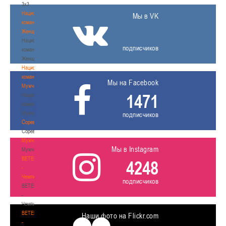
3х3
Национальная
Мы в VK
команда.
Женщины
Национальная
подписчиков
команда.
Женщины
Национальная
команда.
Мы на Facebook
Мужчины
1471
Национальная
команда.
Мужчины
подписчиков
Соревнования
Соревнования
Мужчины
Мы в Instagram
Мужчины
BETERA
4248
-
Чемпионат
подписчиков
BETERA
-
Чемпионат
BETERA
Наши фото на Flickr.com
-