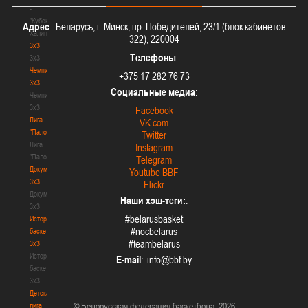
-
"Кубок
Адрес
: Беларусь, г. Минск, пр. Победителей, 23/1 (блок кабинетов
Халипского"
322), 220004
3x3
Телефоны
:
3x3
Чемпионат
+375 17 282 76 73
3х3
Социальные медиа
:
Чемпионат
3х3
Facebook
Лига
VK.com
"Палова"
Twitter
Лига
Instagram
"Палова"
Telegram
Документы
Youtube BBF
3х3
Flickr
Документы
Наши хэш-теги:
:
3х3
#belarusbasket
История
#nocbelarus
баскетбола
#teambelarus
3х3
История
E-mail
:
баскетбола
3х3
Детская
© Белорусская федерация баскетбола, 2026
лига