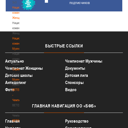
подписчиков
3х3
Национальная
команда.
Женщины
Национальная
команда.
Женщины
Национальная
команда.
БЫСТРЫЕ
ССЫЛКИ
Мужчины
Национальная
команда.
Актуально
Чемпионат Мужчины
Мужчины
Чемпионат Женщины
Документы
Соревнования
Соревнования
Детские школы
Детская лига
Мужчины
Антидопинг
Спонсоры
Мужчины
Фото
Видео
BETERA
-
Чемпионат
BETERA
ГЛАВНАЯ
НАВИГАЦИЯ ОО «БФБ»
-
Чемпионат
Главная
Руководство
BETERA
-