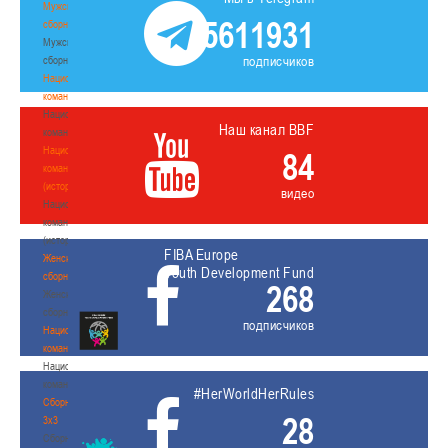
Мужские
5611931
сборные
Мужские
подписчиков
сборные
Национальная
команда
Национальная
Наш канал BBF
команда
Национальная
84
команда
(история)
видео
Национальная
команда
(история)
FIBA Europe
Женские
Youth Development Fund
сборные
268
Женские
сборные
подписчиков
Национальная
команда
Национальная
команда
#HerWorldHerRules
Сборные
28
3х3
Сборные