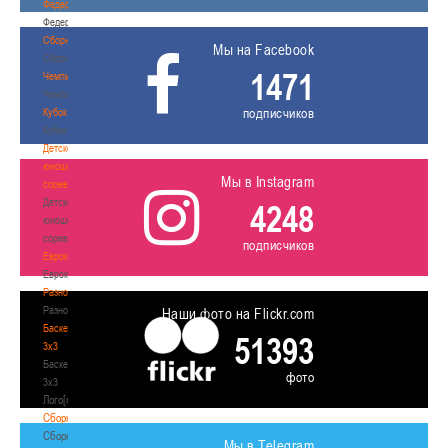
Федерация
Федерация
Сборные
Мы на Facebook
Сборные
1471
Чемпионат
Чемпионат
подписчиков
Кубок
Кубок
Детско-
юношеские
Мы в Instagram
соревнования
Детско-
4248
юношеские
соревнования
подписчиков
Еврокубки
Еврокубки
Разное
Разное
Наши фото на Flickr.com
Баскетбол
51393
3х3
Баскетбол
фото
3х3
Лого[modid=121]
Сборные
Сборные
Мы в Telegram