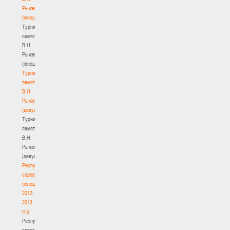
Рыженкова
(юноши)
Турнир
памяти
В.Н.
Рыженкова
(юноши)
Турнир
памяти
В.Н.
Рыженкова
(девушки)
Турнир
памяти
В.Н.
Рыженкова
(девушки)
Республиканские
соревнования
(юноши)
2012-
2013
гг.р.
Республиканские
соревнования