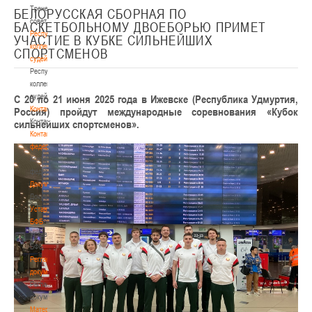
Тренерский
БЕЛОРУССКАЯ СБОРНАЯ ПО
совет
БАСКЕТБОЛЬНОМУ ДВОЕБОРЬЮ ПРИМЕТ
Республиканская
УЧАСТИЕ В КУБКЕ СИЛЬНЕЙШИХ
коллегия
СПОРТСМЕНОВ
судей
Республиканская
коллегия
судей
С 20 по 21 июня 2025 года в Ижевске (Республика Удмуртия,
Контакты
Россия) пройдут международные соревнования «Кубок
Контакты
сильнейших спортсменов».
Контакты
федерации
Контакты
федерации
Документы
Документы
Устав
БФБ
Устав
БФБ
Регламентирующие
документы
Регламентирующие
документы
Материалы