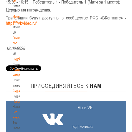
обл
15:30 - 16:15 – Победитель 1 - Победитель 1 (Матч за 1 место);
Витебская
Церемония награждения.
обл
Могилевская
Трансляции будут доступны в сообществе РФБ «ВКонтакте» -
обл
https://vkvideo.ru/
Могилевская
обл
Гомельская
обл
18.06.2025
Гомельская
обл
Судейство
Судейство
Полезные
материалы
Полезные
ПРИСОЕДИНЯЙТЕСЬ
К
НАМ
материалы
Судьи
Судьи
Новости
Новости
Мы в VK
Все
новости
Все
подписчиков
новости