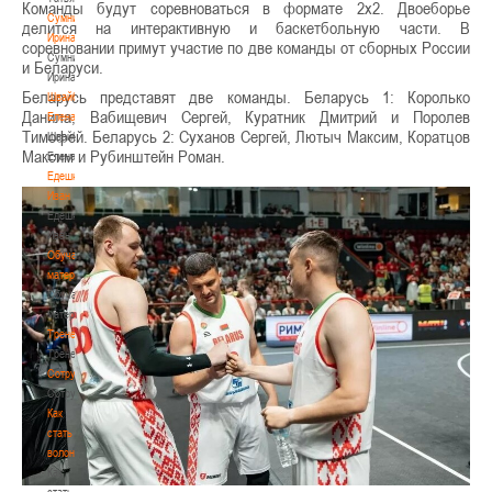
Команды будут соревноваться в формате 2х2. Двоеборье
Сумникова
делится на интерактивную и баскетбольную части. В
Ирина
соревновании примут участие по две команды от сборных России
Сумникова
и Беларуси.
Ирина
Беларусь представят две команды. Беларусь 1: Королько
Швайбович
Данила, Вабищевич Сергей, Куратник Дмитрий и Поролев
Елена
Тимофей. Беларусь 2: Суханов Сергей, Лютыч Максим, Коратцов
Швайбович
Максим и Рубинштейн Роман.
Елена
Едешко
Иван
Едешко
Иван
Обучающие
материалы
Обучающие
материалы
Тренерам
Тренерам
Сотрудничество
Сотрудничество
Как
стать
волонтером
Как
стать