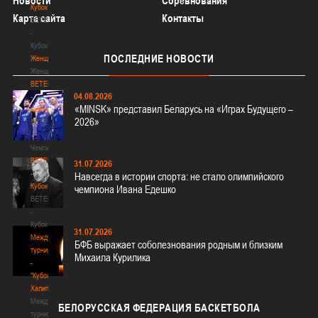
Новости
Соревнования
Кубок
Карта сайта
Контакты
BETERA
-
Кубок
ПОСЛЕДНИЕ
НОВОСТИ
Женщины
Женщины
BETERA
04.08.2026
-
«MINSK» представил Беларусь на «Играх Будущего –
Чемпионат
2026»
BETERA
-
Чемпионат
BETERA
31.07.2026
-
Навсегда в истории спорта: не стало олимпийского
Кубок
чемпиона Ивана Едешко
BETERA
-
Кубок
31.07.2026
Международный
БФБ выражает соболезнования родным и близким
турнир
Михаила Курилика
-
"Кубок
Халипского"
Международный
БЕЛОРУССКАЯ
ФЕДЕРАЦИЯ БАСКЕТБОЛА
турнир