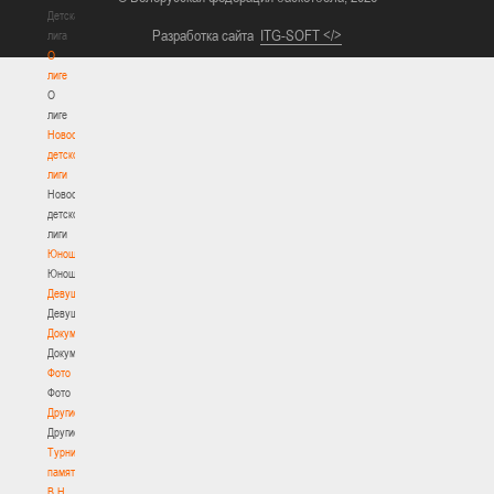
Детская
Разработка сайта
ITG-SOFT </>
лига
О
лиге
О
лиге
Новости
детской
лиги
Новости
детской
лиги
Юноши
Юноши
Девушки
Девушки
Документы
Документы
Фото
Фото
Другие
Другие
Турнир
памяти
В.Н.