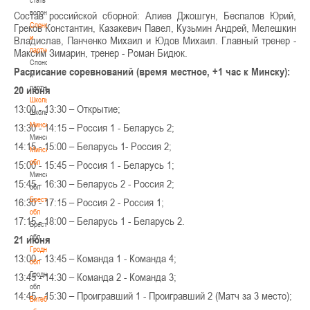
волонтером
Состав российской сборной: Алиев Джошгун, Беспалов Юрий,
Спонсоры
Греков Константин, Казакевич Павел, Кузьмин Андрей, Мелешкин
и
Владислав, Панченко Михаил и Юдов Михаил. Главный тренер -
партнеры
Максим Зимарин, тренер - Роман Бидюк.
Спонсоры
Расписание соревнований (время местное, +1 час к Минску):
и
партнеры
20 июня
Школы
13:00 - 13:30 – Открытие;
Школы
Минск
13:30 - 14:15 – Россия 1 - Беларусь 2;
Минск
14:15 - 15:00 – Беларусь 1- Россия 2;
Минская
обл
15:00 - 15:45 – Россия 1 - Беларусь 1;
Минская
15:45 - 16:30 – Беларусь 2 - Россия 2;
обл
Брестская
16:30 - 17:15 – Россия 2 - Россия 1;
обл
17:15 - 18:00 – Беларусь 1 - Беларусь 2.
Брестская
обл
21 июня
Гродненская
13:00 - 13:45 – Команда 1 - Команда 4;
обл
Гродненская
13:45 - 14:30 – Команда 2 - Команда 3;
обл
14:45 - 15:30 – Проигравший 1 - Проигравший 2 (Матч за 3 место);
Витебская