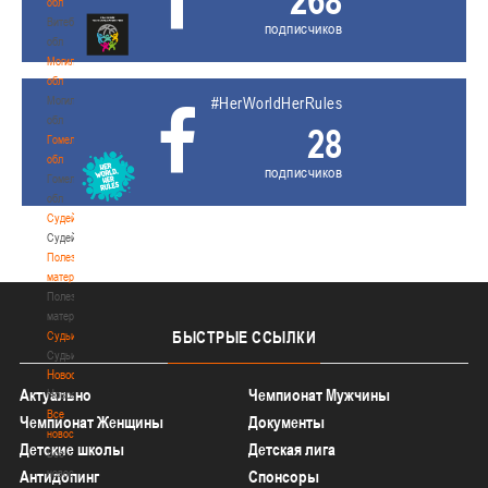
обл
Витебская
подписчиков
обл
Могилевская
обл
Могилевская
#HerWorldHerRules
обл
28
Гомельская
обл
подписчиков
Гомельская
обл
Судейство
Судейство
Полезные
материалы
Полезные
материалы
БЫСТРЫЕ
ССЫЛКИ
Судьи
Судьи
Новости
Актуально
Чемпионат Мужчины
Новости
Все
Чемпионат Женщины
Документы
новости
Детские школы
Детская лига
Все
новости
Антидопинг
Спонсоры