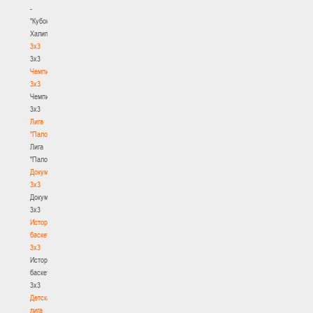
-
"Кубок
Халипского"
3x3
3x3
Чемпионат
3х3
Чемпионат
3х3
Лига
"Палова"
Лига
"Палова"
Документы
3х3
Документы
3х3
История
баскетбола
3х3
История
баскетбола
3х3
Детская
лига