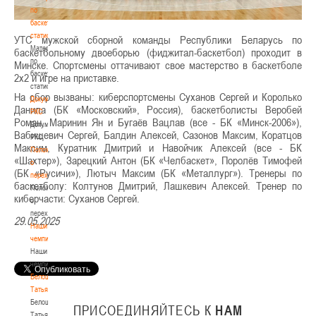
по
баскетбольной
статистике
УТС мужской сборной команды Республики Беларусь по
Материалы
баскетбольному двоеборью (фиджитал-баскетбол) проходит в
по
Минске. Спортсмены оттачивают свое мастерство в баскетболе
баскетбольной
2х2 и игре на приставке.
статистике
На сбор вызваны: киберспортсмены Суханов Сергей и Королько
Документы
Данила (БК «Московский», Россия), баскетболисты Веробей
РКС
Роман, Маринин Ян и Бугаёв Вацлав (все - БК «Минск-2006»),
Документы
Вабищевич Сергей, Балдин Алексей, Сазонов Максим, Коратцов
РКС
Максим, Куратник Дмитрий и Навойчик Алексей (все - БК
Положение
«Шахтер»), Зарецкий Антон (БК «Челбаскет», Поролёв Тимофей
о
(БК «Русичи»), Лютыч Максим (БК «Металлург»). Тренеры по
переходах
баскетболу: Колтунов Дмитрий, Лашкевич Алексей. Тренер по
Положение
киберчасти: Суханов Сергей.
о
переходах
29.05.2025
Наши
чемпионы
Наши
чемпионы
Белошапко
Татьяна
Белошапко
ПРИСОЕДИНЯЙТЕСЬ
К
НАМ
Татьяна