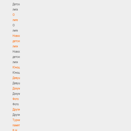
Детская
лига
О
лиге
О
лиге
Новости
детской
лиги
Новости
детской
лиги
Юноши
Юноши
Девушки
Девушки
Документы
Документы
Фото
Фото
Другие
Другие
Турнир
памяти
В.Н.