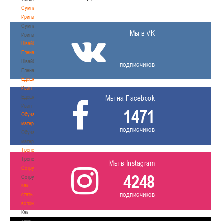
Сумникова
Ирина
Сумникова
Мы в VK
Ирина
Швайбович
Елена
Швайбович
подписчиков
Елена
Едешко
Иван
Едешко
Мы на Facebook
Иван
1471
Обучающие
материалы
подписчиков
Обучающие
материалы
Тренерам
Тренерам
Мы в Instagram
Сотрудничество
4248
Сотрудничество
Как
подписчиков
стать
волонтером
Как
стать