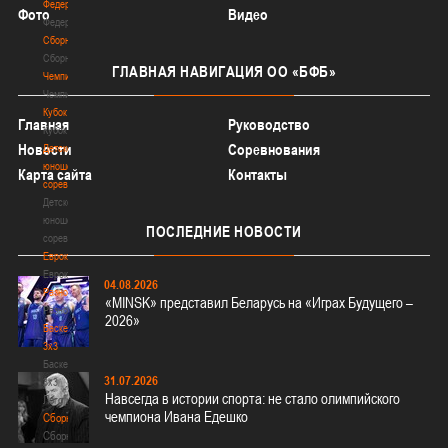
Федерация
Фото
Видео
Федерация
Сборные
Сборные
ГЛАВНАЯ
НАВИГАЦИЯ ОО «БФБ»
Чемпионат
Чемпионат
Кубок
Главная
Руководство
Кубок
Новости
Соревнования
Детско-
юношеские
Карта сайта
Контакты
соревнования
Детско-
юношеские
ПОСЛЕДНИЕ
НОВОСТИ
соревнования
Еврокубки
Еврокубки
04.08.2026
Разное
«MINSK» представил Беларусь на «Играх Будущего –
Разное
2026»
Баскетбол
3х3
Баскетбол
31.07.2026
3х3
Навсегда в истории спорта: не стало олимпийского
Лого[modid=121]
чемпиона Ивана Едешко
Сборные
Сборные