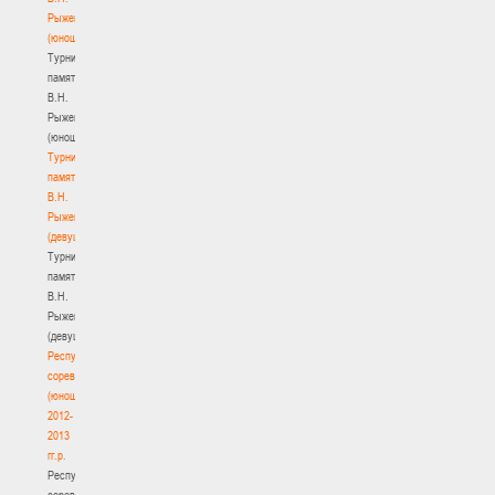
Рыженкова
(юноши)
Турнир
памяти
В.Н.
Рыженкова
(юноши)
Турнир
памяти
В.Н.
Рыженкова
(девушки)
Турнир
памяти
В.Н.
Рыженкова
(девушки)
Республиканские
соревнования
(юноши)
2012-
2013
гг.р.
Республиканские
соревнования