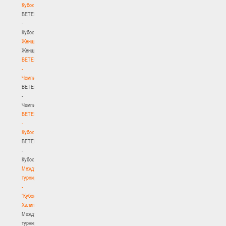
Кубок
BETERA
-
Кубок
Женщины
Женщины
BETERA
-
Чемпионат
BETERA
-
Чемпионат
BETERA
-
Кубок
BETERA
-
Кубок
Международный
турнир
-
"Кубок
Халипского"
Международный
турнир