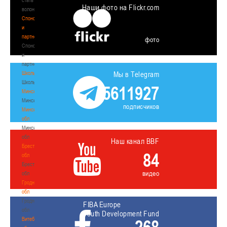
Наши фото на Flickr.com
волонтером
Спонсоры
и
партнеры
фото
Спонсоры
и
партнеры
Школы
Мы в Telegram
Школы
5611927
Минск
Минск
подписчиков
Минская
обл
Минская
обл
Наш канал BBF
Брестская
84
обл
Брестская
видео
обл
Гродненская
обл
Гродненская
FIBA Europe
обл
Youth Development Fund
Витебская
268