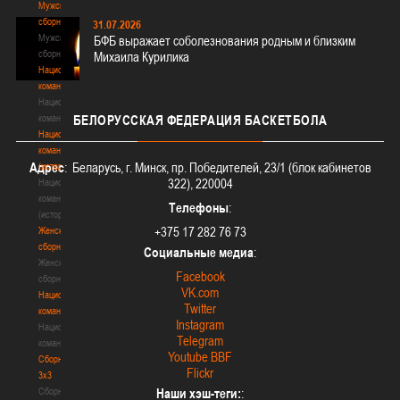
Мужские
сборные
31.07.2026
Мужские
БФБ выражает соболезнования родным и близким
сборные
Михаила Курилика
Национальная
команда
Национальная
команда
БЕЛОРУССКАЯ
ФЕДЕРАЦИЯ БАСКЕТБОЛА
Национальная
команда
Адрес
: Беларусь, г. Минск, пр. Победителей, 23/1 (блок кабинетов
(история)
322), 220004
Национальная
команда
Телефоны
:
(история)
+375 17 282 76 73
Женские
сборные
Социальные медиа
:
Женские
Facebook
сборные
VK.com
Национальная
Twitter
команда
Instagram
Национальная
Telegram
команда
Youtube BBF
Сборные
Flickr
3х3
Сборные
Наши хэш-теги:
: