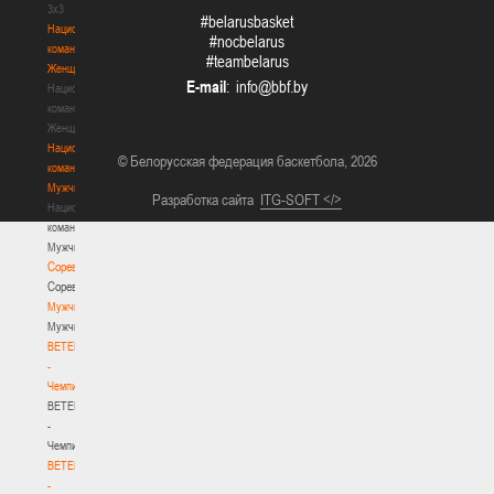
3х3
#belarusbasket
Национальная
#nocbelarus
команда.
#teambelarus
Женщины
E-mail
:
Национальная
команда.
Женщины
Национальная
© Белорусская федерация баскетбола, 2026
команда.
Мужчины
Разработка сайта
ITG-SOFT </>
Национальная
команда.
Мужчины
Соревнования
Соревнования
Мужчины
Мужчины
BETERA
-
Чемпионат
BETERA
-
Чемпионат
BETERA
-