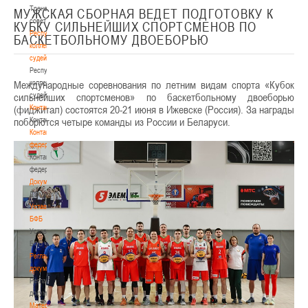
Тренерский
МУЖСКАЯ СБОРНАЯ ВЕДЕТ ПОДГОТОВКУ К
совет
КУБКУ СИЛЬНЕЙШИХ СПОРТСМЕНОВ ПО
Республиканская
БАСКЕТБОЛЬНОМУ ДВОЕБОРЬЮ
коллегия
судей
Республиканская
Международные соревнования по летним видам спорта «Кубок
коллегия
сильнейших спортсменов» по баскетбольному двоеборью
судей
(фиджитал) состоятся 20-21 июня в Ижевске (Россия). За награды
Контакты
поборются четыре команды из России и Беларуси.
Контакты
Контакты
федерации
Контакты
федерации
Документы
Документы
Устав
БФБ
Устав
БФБ
Регламентирующие
документы
Регламентирующие
документы
Материалы