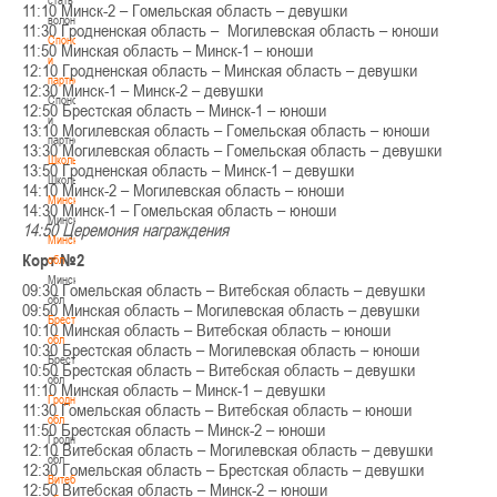
11:10 Минск-2 – Гомельская область – девушки
волонтером
11:30 Гродненская область – Могилевская область – юноши
Спонсоры
11:50 Минская область – Минск-1 – юноши
и
12:10 Гродненская область – Минская область – девушки
партнеры
12:30 Минск-1 – Минск-2 – девушки
Спонсоры
12:50 Брестская область – Минск-1 – юноши
и
13:10 Могилевская область – Гомельская область – юноши
партнеры
13:30 Могилевская область – Гомельская область – девушки
Школы
13:50 Гродненская область – Минск-1 – девушки
Школы
14:10 Минск-2 – Могилевская область – юноши
Минск
14:30 Минск-1 – Гомельская область – юноши
Минск
14:50 Церемония награждения
Минская
Корт №2
обл
Минская
09:30 Гомельская область – Витебская область – девушки
обл
09:50 Минская область – Могилевская область – девушки
Брестская
10:10 Минская область – Витебская область – юноши
обл
10:30 Брестская область – Могилевская область – юноши
Брестская
10:50 Брестская область – Витебская область – девушки
обл
11:10 Минская область – Минск-1 – девушки
Гродненская
11:30 Гомельская область – Витебская область – юноши
обл
11:50 Брестская область – Минск-2 – юноши
Гродненская
12:10 Витебская область – Могилевская область – девушки
обл
12:30 Гомельская область – Брестская область – девушки
Витебская
12:50 Витебская область – Минск-2 – юноши