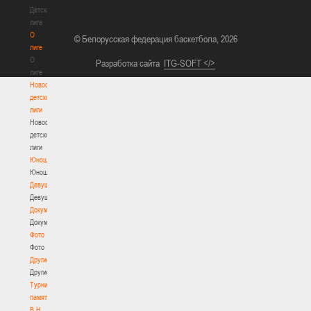
Детская
лига
О
© Белорусская федерация баскетбола, 2026
лиге
О
Разработка сайта
ITG-SOFT </>
лиге
Новости
детской
лиги
Новости
детской
лиги
Юноши
Юноши
Девушки
Девушки
Документы
Документы
Фото
Фото
Другие
Другие
Турнир
памяти
В.Н.