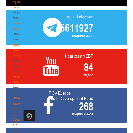
Мужские
сборные
Мужские
Мы в Telegram
сборные
Национальная
5611927
команда
Национальная
подписчиков
команда
Национальная
команда
(история)
Наш канал BBF
Национальная
84
команда
(история)
видео
Женские
сборные
Женские
FIBA Europe
сборные
Youth Development Fund
Национальная
268
команда
Национальная
подписчиков
команда
Сборные
3х3
Сборные