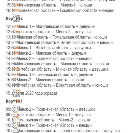
15:50 Могилевская область – Минск-1 – юноши
Сумникова
16:10 Гродненская область – Гомельская область – юноши
Ирина
Сумникова
Корт №2
Ирина
12:30 Минск-1 – Могилевская область – девушки
Швайбович
12:50 Брестская область – Минск-2 – девушки
Елена
13:10 Минская область – Гомельская область – юноши
Швайбович
13:30 Могилевская область – Витебская область – юноши
Елена
13:50 Минск-1 – Витебская область – девушки
Едешко
14:10 Минск-2 – Минская область – девушки
Иван
14:30 Минск-2 – Гродненская область – юноши
Едешко
14:50 Могилевская область – Минская область – юноши
Иван
15:10 Витебская область – Минская область – девушки
Обучающие
15:30 Минск-1 – Гомельская область – девушки
материалы
15:50 Минск-2 – Минская область – юноши
Обучающие
16:10 Витебская область – Брестская область – юноши
материалы
Тренерам
15 апреля 2025 года (среда)
Тренерам
Корт №1
Сотрудничество
Сотрудничество
09:30 Минск-2 – Гродненская область – девушки
Как
09:50 Брестская область – Минск-1 – девушки
стать
10:10 Гомельская область – Минск-2 – юноши
волонтером
10:30 Минск-1 – Гродненская область – юноши
Как
10:50 Могилевская область – Гродненская область – девушки
стать