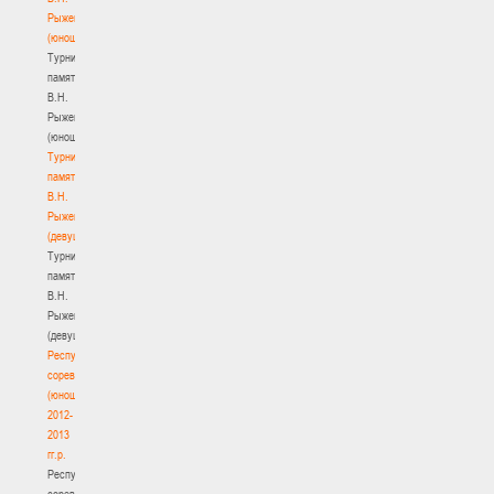
Рыженкова
(юноши)
Турнир
памяти
В.Н.
Рыженкова
(юноши)
Турнир
памяти
В.Н.
Рыженкова
(девушки)
Турнир
памяти
В.Н.
Рыженкова
(девушки)
Республиканские
соревнования
(юноши)
2012-
2013
гг.р.
Республиканские
соревнования