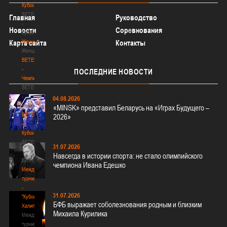
Кубок
BETERA
Главная
Руководство
-
Новости
Соревнования
Кубок
Карта сайта
Женщины
Контакты
Женщины
BETERA
-
ПОСЛЕДНИЕ
НОВОСТИ
Чемпионат
BETERA
-
04.08.2026
Чемпионат
«MINSK» представил Беларусь на «Играх Будущего –
BETERA
2026»
-
Кубок
BETERA
31.07.2026
-
Навсегда в истории спорта: не стало олимпийского
Кубок
чемпиона Ивана Едешко
Международный
турнир
-
31.07.2026
"Кубок
БФБ выражает соболезнования родным и близким
Халипского"
Михаила Курилика
Международный
турнир