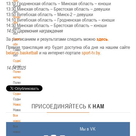
обл
13:10 Гродненская область – Минская область – юноши
Витебская
13:30 Минская область – Брестская область – девушки
обл
13:50 Витебская область – Минск-2 – девушки
Могилевская
14:10 Витебская область – Гродненская область – юноши
обл
14:30 Минская область – Брестская область – юноши
Могилевская
14:50 Церемония награждения
обл
За расписанием и результатами следить можно
здесь
.
Гомельская
обл
Прямая трансляция игр будет доступна оба дня на нашем сайте
Гомельская
belarus.basketball
и на интернет-портале
sport-tv.by
.
обл
Судейство
Судейство
14.04.2025
Полезные
материалы
Полезные
материалы
Судьи
Судьи
Новости
ПРИСОЕДИНЯЙТЕСЬ
К
НАМ
Новости
Все
новости
Все
Мы в VK
новости