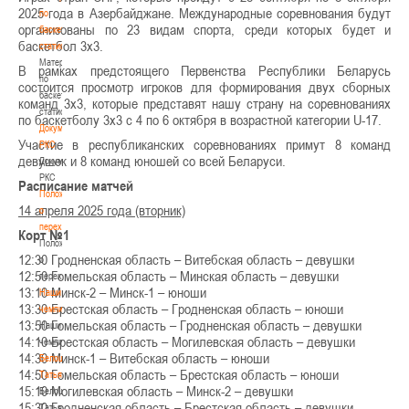
2025 года в Азербайджане. Международные соревнования будут
по
организованы по 23 видам спорта, среди которых будет и
баскетбольной
баскетбол 3х3.
статистике
Материалы
В рамках предстоящего Первенства Республики Беларусь
по
состоится просмотр игроков для формирования двух сборных
баскетбольной
команд 3х3, которые представят нашу страну на соревнованиях
статистике
по баскетболу 3х3 с 4 по 6 октября в возрастной категории U-17.
Документы
Участие в республиканских соревнованиях примут 8 команд
РКС
девушек и 8 команд юношей со всей Беларуси.
Документы
РКС
Расписание матчей
Положение
14 апреля 2025 года (вторник)
о
переходах
Корт №1
Положение
12:30 Гродненская область – Витебская область – девушки
о
12:50 Гомельская область – Минская область – девушки
переходах
13:10 Минск-2 – Минск-1 – юноши
Наши
13:30 Брестская область – Гродненская область – юноши
чемпионы
13:50 Гомельская область – Гродненская область – девушки
Наши
14:10 Брестская область – Могилевская область – девушки
чемпионы
14:30 Минск-1 – Витебская область – юноши
Белошапко
14:50 Гомельская область – Брестская область – юноши
Татьяна
15:10 Могилевская область – Минск-2 – девушки
Белошапко
15:30 Гродненская область – Брестская область – девушки
Татьяна