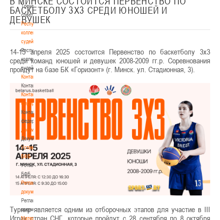
В МИНСКЕ СОСТОИТСЯ ПЕРВЕНСТВО ПО
Тренерский
БАСКЕТБОЛУ 3Х3 СРЕДИ ЮНОШЕЙ И
совет
ДЕВУШЕК
Республиканская
коллегия
судей
14-15 апреля 2025 состоится Первенство по баскетболу 3х3
Республиканская
среди команд юношей и девушек 2008-2009 гг.р. Соревнования
коллегия
пройдут на базе БК «Горизонт» (г. Минск. ул. Стадионная, 3).
судей
Контакты
Контакты
Контакты
федерации
Контакты
федерации
Документы
Документы
Устав
БФБ
Устав
БФБ
Регламентирующие
документы
Регламентирующие
Турнир является одним из отборочных этапов для участие в III
документы
Играх стран СНГ, которые пройдут с 28 сентября по 8 октября
Материалы