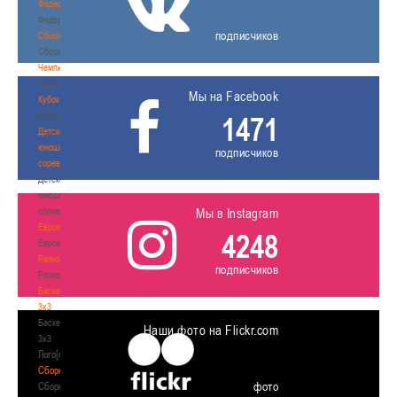
Федерация
Федерация
подписчиков
Сборные
Сборные
Чемпионат
Чемпионат
Мы на Facebook
Кубок
Кубок
1471
Детско-
юношеские
подписчиков
соревнования
Детско-
юношеские
соревнования
Мы в Instagram
Еврокубки
4248
Еврокубки
Разное
подписчиков
Разное
Баскетбол
3х3
Баскетбол
Наши фото на Flickr.com
3х3
Лого[modid=121]
Сборные
фото
Сборные