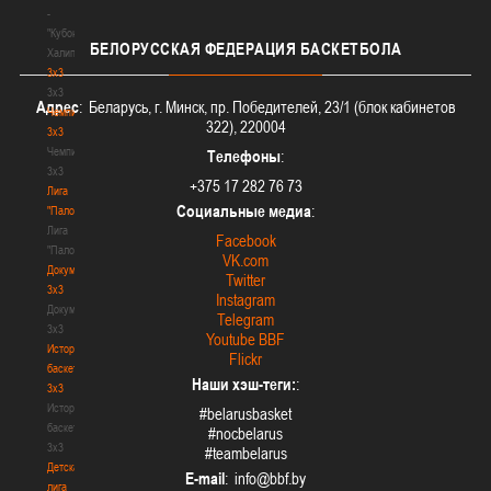
-
"Кубок
БЕЛОРУССКАЯ
ФЕДЕРАЦИЯ БАСКЕТБОЛА
Халипского"
3x3
3x3
Адрес
: Беларусь, г. Минск, пр. Победителей, 23/1 (блок кабинетов
Чемпионат
322), 220004
3х3
Чемпионат
Телефоны
:
3х3
+375 17 282 76 73
Лига
Социальные медиа
:
"Палова"
Лига
Facebook
"Палова"
VK.com
Документы
Twitter
3х3
Instagram
Документы
Telegram
3х3
Youtube BBF
История
Flickr
баскетбола
Наши хэш-теги:
:
3х3
История
#belarusbasket
баскетбола
#nocbelarus
3х3
#teambelarus
Детская
E-mail
:
лига