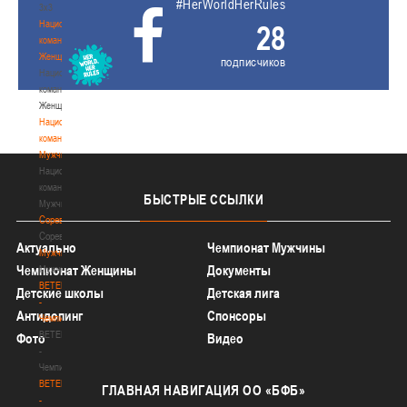
#HerWorldHerRules
3х3
Национальная
28
команда.
Женщины
подписчиков
Национальная
команда.
Женщины
Национальная
команда.
Мужчины
Национальная
команда.
БЫСТРЫЕ
ССЫЛКИ
Мужчины
Соревнования
Соревнования
Актуально
Чемпионат Мужчины
Мужчины
Чемпионат Женщины
Документы
Мужчины
BETERA
Детские школы
Детская лига
-
Антидопинг
Спонсоры
Чемпионат
BETERA
Фото
Видео
-
Чемпионат
BETERA
ГЛАВНАЯ
НАВИГАЦИЯ ОО «БФБ»
-