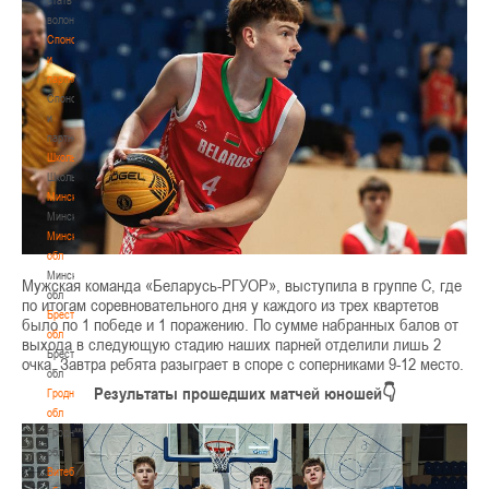
волонтером
Спонсоры
и
партнеры
Спонсоры
и
партнеры
Школы
Школы
Минск
Минск
Минская
обл
Минская
Мужская команда «Беларусь-РГУОР», выступила в группе С, где
обл
по итогам соревновательного дня у каждого из трех квартетов
Брестская
было по 1 победе и 1 поражению. По сумме набранных балов от
обл
выхода в следующую стадию наших парней отделили лишь 2
Брестская
очка. Завтра ребята разыграет в споре с соперниками 9-12 место.
обл
Результаты прошедших матчей юношей👇
Гродненская
обл
Гродненская
обл
Витебская