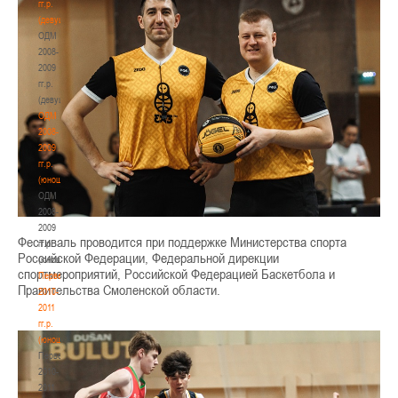
гг.р.
(девушки)
ОДМ
2008-
2009
гг.р.
(девушки)
ОДМ
2008-
2009
гг.р.
(юноши)
ОДМ
2008-
2009
Фестиваль проводится при поддержке Министерства спорта
гг.р.
Российской Федерации, Федеральной дирекции
(юноши)
спортмероприятий, Российской Федерацией Баскетбола и
Первенство
Правительства Смоленской области.
2010-
2011
гг.р.
(юноши)
Первенство
2010-
2011