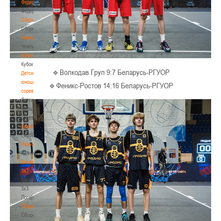
Федерация
Федерация
Сборные
Сборные
Чемпионат
Чемпионат
Кубок
Кубок
🔹Волкодав Груп 9:7 Беларусь-РГУОР
Детско-
юношеские
🔹Феникс-Ростов 14:16 Беларусь-РГУОР
соревнования
Детско-
юношеские
соревнования
Еврокубки
Еврокубки
Разное
Разное
Баскетбол
3х3
Баскетбол
3х3
Лого[modid=121]
Сборные
Сборные