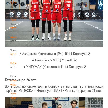
Кубок
BETERA
-
Кубок
Женщины
Женщины
BETERA
-
Чемпионат
BETERA
-
Чемпионат
🔹Академия Кондрашина (РФ) 15:14 Беларусь-2
BETERA
-
🔹Беларусь-2 9:8 ЦССТ–ИГЭУ
Кубок
🔹YNTYMAK (Казахстан) 11:18 Беларусь-2
BETERA
-
Кубок
Категория до 24 лет
Международный
турнир
Во второй половине дня в борьбу за награды вступили наши
-
парни из «МИНСК» и «Беларусь-ШАХТЕР» в категории до 24 лет.
"Кубок
Халипского"
Международный
турнир