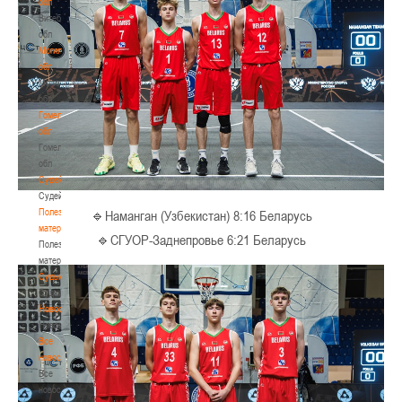
обл
Витебская
обл
Могилевская
обл
Могилевская
обл
Гомельская
обл
Гомельская
обл
Судейство
Судейство
Полезные
🔹Наманган (Узбекистан) 8:16 Беларусь
материалы
🔹СГУОР-Заднепровье 6:21 Беларусь
Полезные
материалы
Судьи
Судьи
Новости
Новости
Все
новости
Все
новости