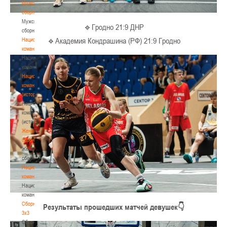
Мужские
сборные
Мужские
🔹Гродно 21:9 ДНР
сборные
🔹Академия Кондрашина (РФ) 21:9 Гродно
Национальная
команда
Национальная
команда
Национальная
команда
(история)
Национальная
команда
(история)
Женские
сборные
Женские
сборные
Национальная
команда
Национальная
команда
Сборные
Результаты прошедших матчей девушек👇
3х3
Сборные