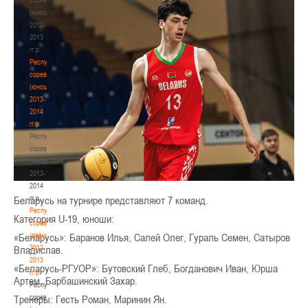
(юноши)
2012-
2013
гг.р.
Республиканские
соревнования
(юноши)
2013-
2014
гг.р.
Республиканские
соревнования
(юноши)
2013-
2014
гг.р.
Беларусь на турнире представляют 7 команд.
Республиканские
Категория U-19, юноши:
соревнования
(девушки)
«Беларусь»: Баранов Илья, Салей Олег, Гураль Семен, Сатыров
2012-
Владислав.
2013
«Беларусь-РГУОР»: Бутовский Глеб, Богданович Иван, Юрша
гг.р.
Артем, Барбашинский Захар.
Республиканские
соревнования
Тренеры: Гесть Роман, Маринин Ян.