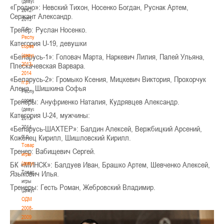
(девушки)
«Гродно»: Невский Тихон, Носенко Богдан, Руснак Артем,
2012-
Сержант Александр.
2013
гг.р.
Тренер: Руслан Носенко.
Республиканские
Категория U-19, девушки
соревнования
(девушки)
«Беларусь-1»: Головач Марта, Наркевич Лилия, Палей Ульяна,
2013-
Плескачевская Варвара.
2014
«Беларусь-2»: Громыко Ксения, Мицкевич Виктория, Прохорчук
гг.р.
Алена, Шишкина Софья
Республиканские
соревнования
Тренеры: Ануфриенко Наталия, Кудрявцев Александр.
(девушки)
Категория U-24, мужчины:
2013-
2014
«Беларусь-ШАХТЕР»: Балдин Алексей, Вержбицкий Арсений,
гг.р.
Коженец Кирилл, Шишловский Кирилл.
Товарищеские
Тренер: Вабищевич Сергей.
игры
(девушки)
БК «МИНСК»: Балдуев Иван, Брашко Артем, Шевченко Алексей,
Товарищеские
Языкович Илья.
игры
Тренеры: Гесть Роман, Жебровский Владимир.
(девушки)
ОДМ
2008-
2009