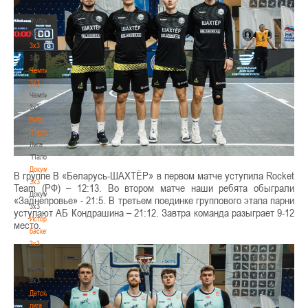
-
"Кубок
Халипского"
3x3
3x3
Чемпионат
3х3
Чемпионат
3х3
Лига
"Палова"
Лига
"Палова"
Документы
В группе В «Беларусь-ШАХТЁР» в первом матче уступила Rocket
3х3
Team (РФ) – 12:13. Во втором матче наши ребята обыграли
Документы
«Заднепровье» - 21:5. В третьем поединке группового этапа парни
3х3
уступают АБ Кондрашина – 21:12. Завтра команда разыграет 9-12
История
место.
баскетбола
3х3
История
баскетбола
3х3
Детская
лига