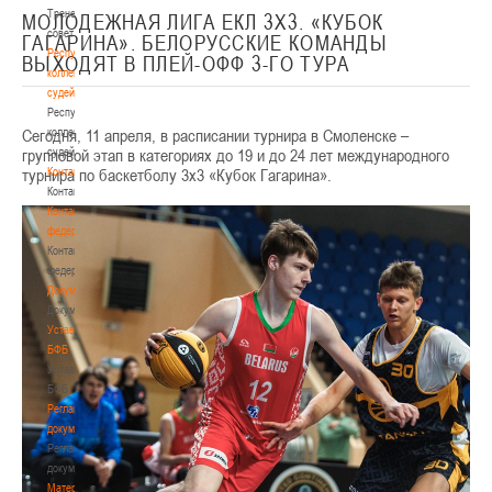
Тренерский
МОЛОДЕЖНАЯ ЛИГА ЕКЛ 3Х3. «КУБОК
совет
ГАГАРИНА». БЕЛОРУССКИЕ КОМАНДЫ
Республиканская
ВЫХОДЯТ В ПЛЕЙ-ОФФ 3-ГО ТУРА
коллегия
судей
Республиканская
Сегодня, 11 апреля, в расписании турнира в Смоленске –
коллегия
групповой этап в категориях до 19 и до 24 лет международного
судей
турнира по баскетболу 3х3 «Кубок Гагарина».
Контакты
Контакты
Контакты
федерации
Контакты
федерации
Документы
Документы
Устав
БФБ
Устав
БФБ
Регламентирующие
документы
Регламентирующие
документы
Материалы