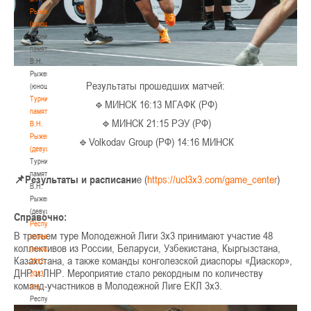
Рыженкова
(юноши)
Турнир
памяти
В.Н.
Рыженкова
Результаты прошедших матчей:
(юноши)
Турнир
🔹МИНСК 16:13 МГАФК (РФ)
памяти
🔹МИНСК 21:15 РЭУ (РФ)
В.Н.
Рыженкова
🔹Volkodav Group (РФ) 14:16 МИНСК
(девушки)
Турнир
памяти
📌Результаты и расписани
е (
https://ucl3x3.com/game_center
)
В.Н.
Рыженкова
(девушки)
Справочно:
Республиканские
В третьем туре Молодежной Лиги 3х3 принимают участие 48
соревнования
коллективов из России, Беларуси, Узбекистана, Кыргызстана,
(юноши)
Казахстана, а также команды конголезской диаспоры «Диаскор»,
2012-
ДНР и ЛНР. Мероприятие стало рекордным по количеству
2013
команд-участников в Молодежной Лиге ЕКЛ 3х3.
гг.р.
Республиканские
соревнования