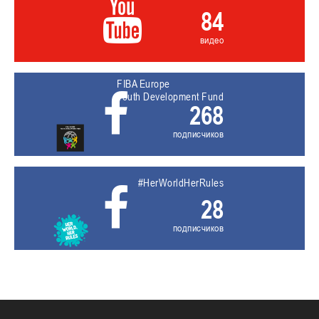
84
видео
FIBA Europe
Youth Development Fund
268
подписчиков
#HerWorldHerRules
28
подписчиков