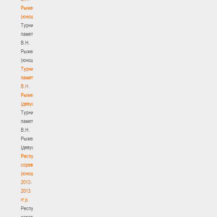
Рыженкова
(юноши)
Турнир
памяти
В.Н.
Рыженкова
(юноши)
Турнир
памяти
В.Н.
Рыженкова
(девушки)
Турнир
памяти
В.Н.
Рыженкова
(девушки)
Республиканские
соревнования
(юноши)
2012-
2013
гг.р.
Республиканские
соревнования