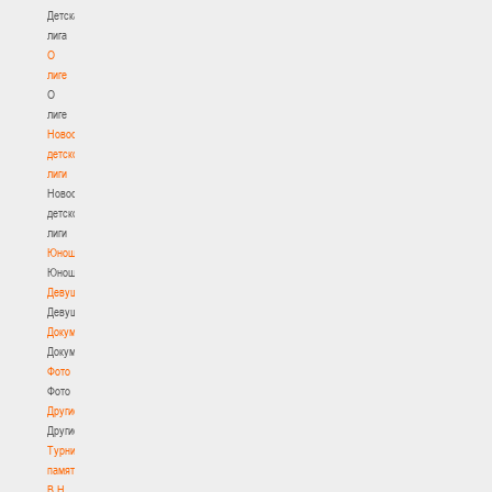
Детская
лига
О
лиге
О
лиге
Новости
детской
лиги
Новости
детской
лиги
Юноши
Юноши
Девушки
Девушки
Документы
Документы
Фото
Фото
Другие
Другие
Турнир
памяти
В.Н.