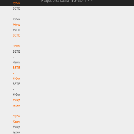
Разработка сайта
ITG-SOFT </>
Кубок
BETERA
-
Кубок
Женщины
Женщины
BETERA
-
Чемпионат
BETERA
-
Чемпионат
BETERA
-
Кубок
BETERA
-
Кубок
Международный
турнир
-
"Кубок
Халипского"
Международный
турнир