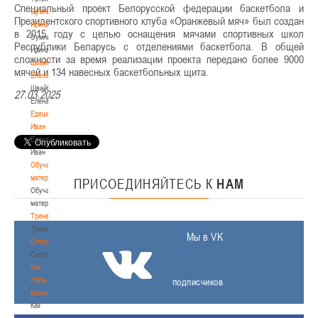
Специальный проект Белорусской федерации баскетбола и
Сумникова
Президентского спортивного клуба «Оранжевый мяч» был создан
Ирина
в 2015 году с целью оснащения мячами спортивных школ
Сумникова
Республики Беларусь с отделениями баскетбола. В общей
Ирина
сложности за время реализации проекта передано более 9000
Швайбович
мячей и 134 навесных баскетбольных щита.
Елена
Швайбович
27.03.2025
Елена
Едешко
Иван
Едешко
Иван
Обучающие
материалы
ПРИСОЕДИНЯЙТЕСЬ
К
НАМ
Обучающие
материалы
Тренерам
Тренерам
Мы в VK
Сотрудничество
Сотрудничество
Как
стать
подписчиков
волонтером
Как
стать