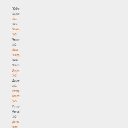
-
"Кубок
Халипского"
3x3
3x3
Чемпионат
3х3
Чемпионат
3х3
Лига
"Палова"
Лига
"Палова"
Документы
3х3
Документы
3х3
История
баскетбола
3х3
История
баскетбола
3х3
Детская
лига