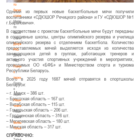
по
баскетбольной
Одними из первых новые баскетбольные мячи получили
статистике
воспитанники «СДЮШОР Речицкого района» и ГУ «СДЮШОР №1
Материалы
г.Барановичи».
по
В соответствии с проектом баскетбольные мячи будут переданы
баскетбольной
в спортивные школы, центры олимпийского резерва и училища
статистике
олимпийского резерва с отделением баскетбола. Количество
Документы
предоставляемых мячей выделяется исходя из количества
РКС
занимающихся детей в группах, работающих тренеров и
Документы
активного участия спортивных учреждений в мероприятиях,
РКС
проводимых ОО «БФБ» и Министерством спорта и туризма
Положение
Республики Беларусь.
о
переходах
Всего в 2025 году 1687 мячей отправятся в спортшколы
Положение
Беларуси:
о
– г. Минск – 386 шт.
переходах
– Брестская область – 167 шт.
Наши
– Витебская область – 115 шт.
чемпионы
– Гомельская область – 206 шт.
Наши
– Гродненская область – 316 шт.
чемпионы
– Могилевская область – 180 шт.
Белошапко
– Минская область – 317 шт.
Татьяна
Белошапко
СПРАВОЧНО:
Татьяна