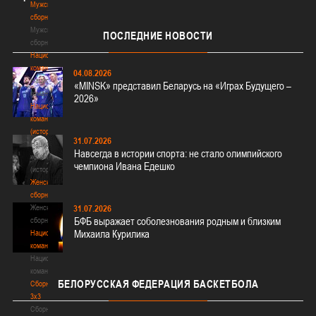
Мужские
сборные
Мужские
ПОСЛЕДНИЕ
НОВОСТИ
сборные
Национальная
команда
04.08.2026
Национальная
«MINSK» представил Беларусь на «Играх Будущего –
команда
2026»
Национальная
команда
(история)
31.07.2026
Национальная
Навсегда в истории спорта: не стало олимпийского
команда
чемпиона Ивана Едешко
(история)
Женские
сборные
Женские
31.07.2026
БФБ выражает соболезнования родным и близким
сборные
Михаила Курилика
Национальная
команда
Национальная
команда
БЕЛОРУССКАЯ
ФЕДЕРАЦИЯ БАСКЕТБОЛА
Сборные
3х3
Сборные