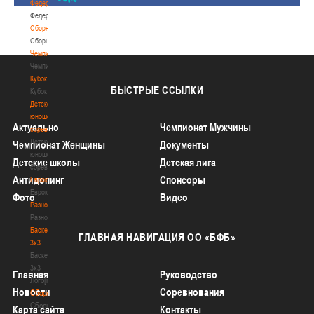
Федерация
Федерация
Сборные
Сборные
Чемпионат
Чемпионат
Кубок
БЫСТРЫЕ
ССЫЛКИ
Кубок
Детско-
юношеские
Актуально
Чемпионат Мужчины
соревнования
Детско-
Чемпионат Женщины
Документы
юношеские
Детские школы
Детская лига
соревнования
Антидопинг
Спонсоры
Еврокубки
Еврокубки
Фото
Видео
Разное
Разное
Баскетбол
ГЛАВНАЯ
НАВИГАЦИЯ ОО «БФБ»
3х3
Баскетбол
3х3
Главная
Руководство
Лого[modid=121]
Новости
Соревнования
Сборные
Сборные
Карта сайта
Контакты