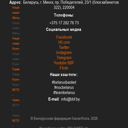
Адрес
: Беларусь, г. Минск, пр. Победителей, 23/1 (блок кабинетов
3х3
322), 220004
Национальная
команда.
Телефоны
:
Женщины
+375 17 282 76 73
Национальная
команда.
Социальные медиа
:
Женщины
Facebook
Национальная
VK.com
команда.
Twitter
Мужчины
Instagram
Национальная
Telegram
команда.
Youtube BBF
Мужчины
Flickr
Соревнования
Наши хэш-теги:
:
Соревнования
Мужчины
#belarusbasket
Мужчины
#nocbelarus
BETERA
#teambelarus
-
E-mail
:
Чемпионат
BETERA
-
Чемпионат
© Белорусская федерация баскетбола, 2026
BETERA
-