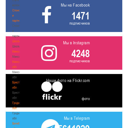
Мы на Facebook
волонтером
Спонсоры
1471
и
партнеры
подписчиков
Спонсоры
и
партнеры
Школы
Мы в Instagram
Школы
4248
Минск
Минск
подписчиков
Минская
обл
Минская
обл
Наши фото на Flickr.com
Брестская
обл
Брестская
обл
фото
Гродненская
обл
Гродненская
Мы в Telegram
обл
Витебская