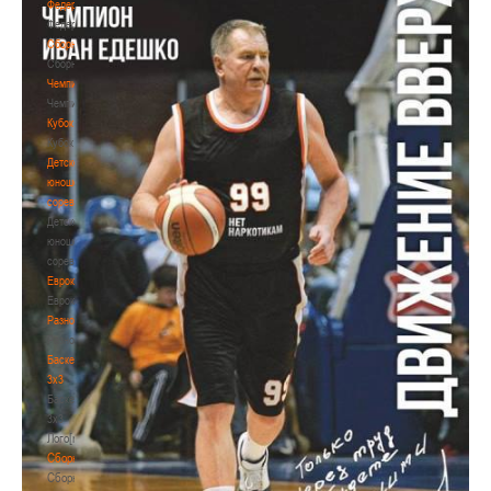
Федерация
Федерация
Сборные
Сборные
Чемпионат
Чемпионат
Кубок
Кубок
Детско-
юношеские
соревнования
Детско-
юношеские
соревнования
Еврокубки
Еврокубки
Разное
Разное
Баскетбол
3х3
Баскетбол
3х3
Лого[modid=121]
Сборные
Сборные