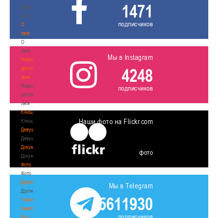
1471
Детская
лига
подписчиков
О
лиге
О
лиге
Мы в Instagram
Новости
детской
4248
лиги
Новости
подписчиков
детской
лиги
Юноши
Наши фото на Flickr.com
Юноши
Девушки
Девушки
Документы
фото
Документы
Фото
Фото
Другие
Мы в Telegram
Другие
5611930
Турнир
памяти
подписчиков
В.Н.