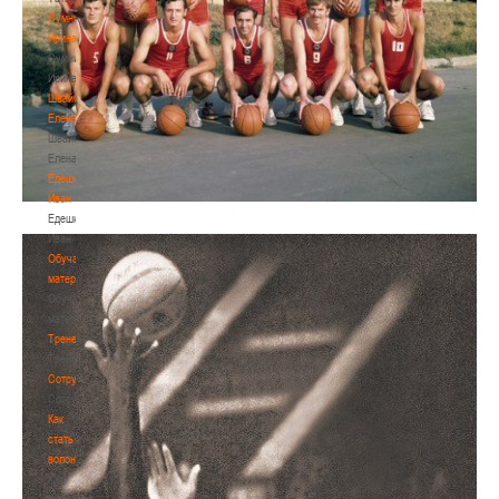
Сумникова
Ирина
Сумникова
Ирина
Швайбович
Елена
Швайбович
Елена
Едешко
Иван
Едешко
Иван
Обучающие
материалы
Обучающие
материалы
Тренерам
Тренерам
Сотрудничество
Сотрудничество
Как
стать
волонтером
Как
стать