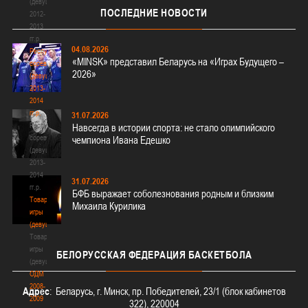
(девушки)
ПОСЛЕДНИЕ
НОВОСТИ
2012-
2013
гг.р.
04.08.2026
Республиканские
«MINSK» представил Беларусь на «Играх Будущего –
соревнования
2026»
(девушки)
2013-
2014
гг.р.
31.07.2026
Республиканские
Навсегда в истории спорта: не стало олимпийского
соревнования
чемпиона Ивана Едешко
(девушки)
2013-
2014
31.07.2026
гг.р.
БФБ выражает соболезнования родным и близким
Товарищеские
Михаила Курилика
игры
(девушки)
Товарищеские
игры
БЕЛОРУССКАЯ
ФЕДЕРАЦИЯ БАСКЕТБОЛА
(девушки)
ОДМ
2008-
Адрес
: Беларусь, г. Минск, пр. Победителей, 23/1 (блок кабинетов
2009
322), 220004