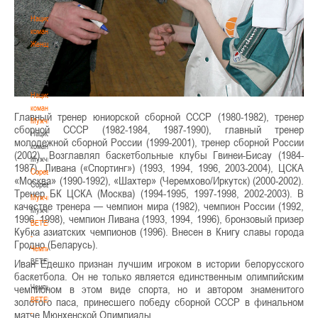
3х3
Национальная
команда.
Женщины
Национальная
команда.
Женщины
Национальная
команда.
Главный тренер юниорской сборной СССР (1980-1982), тренер
Мужчины
сборной СССР (1982-1984, 1987-1990), главный тренер
Национальная
молодежной сборной России (1999-2001), тренер сборной России
команда.
(2002). Возглавлял баскетбольные клубы Гвинеи-Бисау (1984-
Мужчины
1987), Ливана («Спортинг») (1993, 1994, 1996, 2003-2004), ЦСКА
Соревнования
«Москва» (1990-1992), «Шахтер» (Черемхово/Иркутск) (2000-2002).
Соревнования
Тренер БК ЦСКА (Москва) (1994-1995, 1997-1998, 2002-2003). В
Мужчины
качестве тренера — чемпион мира (1982), чемпион России (1992,
Мужчины
1996, 1998), чемпион Ливана (1993, 1994, 1996), бронзовый призер
BETERA
Кубка азиатских чемпионов (1996). Внесен в Книгу славы города
-
Гродно (Беларусь).
Чемпионат
BETERA
Иван Едешко признан лучшим игроком в истории белорусского
-
баскетбола. Он не только является единственным олимпийским
Чемпионат
чемпионом в этом виде спорта, но и автором знаменитого
BETERA
золотого паса, принесшего победу сборной СССР в финальном
-
матче Мюнхенской Олимпиады.