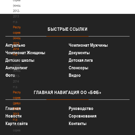
(юноши)
2012-
2013
гг.р.
Республиканские
БЫСТРЫЕ
ССЫЛКИ
соревнования
(юноши)
2013-
Актуально
Чемпионат Мужчины
2014
Чемпионат Женщины
Документы
гг.р.
Детские школы
Детская лига
Республиканские
соревнования
Антидопинг
Спонсоры
(юноши)
Фото
Видео
2013-
2014
гг.р.
ГЛАВНАЯ
НАВИГАЦИЯ ОО «БФБ»
Республиканские
соревнования
(девушки)
Главная
Руководство
2012-
2013
Новости
Соревнования
гг.р.
Карта сайта
Контакты
Республиканские
соревнования