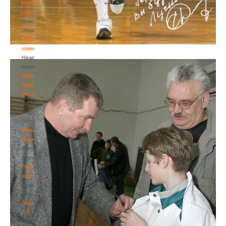
Мужские
сборные
Мужские
сборные
Национальная
команда
Национальная
команда
Национальная
команда
(история)
Национальная
команда
(история)
Женские
сборные
Женские
сборные
Национальная
команда
Национальная
команда
Сборные
3х3
Сборные