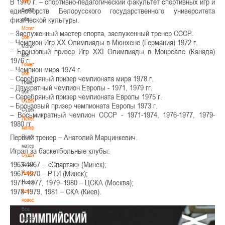
В 1970 г. – спортивно-педагогический факультет спортивных игр и
обл
единоборств Белорусского государственного университета
Витебская
физической культуры.
обл
Могилевская
– Заслуженный мастер спорта, заслуженный тренер СССР.
обл
– Чемпион Игр XX Олимпиады в Мюнхене (Германия) 1972 г.
Могилевская
– Бронзовый призер Игр XXI Олимпиады в Монреале (Канада)
обл
1976 г.
Гомельская
– Чемпион мира 1974 г.
обл
– Серебряный призер чемпионата мира 1978 г.
Гомельская
– Двукратный чемпион Европы - 1971, 1979 гг.
обл
– Серебряный призер чемпионата Европы 1975 г.
Судейство
– Бронзовый призер чемпионата Европы 1973 г.
Судейство
– Восьмикратный чемпион СССР - 1971-1974, 1976-1977, 1979-
Полезные
1980 гг.
материалы
Первый тренер – Анатолий Марцинкевич.
Полезные
материалы
Играл за баскетбольные клубы:
Судьи
1963-1967 – «Спартак» (Минск);
Судьи
1967-1970 – РТИ (Минск);
Новости
1971–1977, 1979–1980 – ЦСКА (Москва);
Новости
1978-1979, 1981 – СКА (Киев).
Все
новости
Все
новости