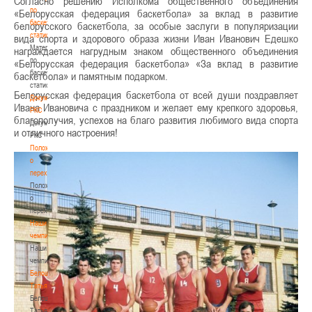
Согласно решению Исполкома общественного объединения
по
«Белорусская федерация баскетбола» за вклад в развитие
баскетбольной
белорусского баскетбола, за особые заслуги в популяризации
статистике
вида спорта и здорового образа жизни Иван Иванович Едешко
Материалы
награждается нагрудным знаком общественного объединения
по
«Белорусская федерация баскетбола» «За вклад в развитие
баскетбольной
баскетбола» и памятным подарком.
статистике
Белорусская федерация баскетбола от всей души поздравляет
Документы
Ивана Ивановича с праздником и желает ему крепкого здоровья,
РКС
благополучия, успехов на благо развития любимого вида спорта
Документы
и отличного настроения!
РКС
Положение
о
переходах
Положение
о
переходах
Наши
чемпионы
Наши
чемпионы
Белошапко
Татьяна
Белошапко
Татьяна