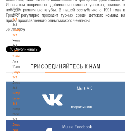
-
И на этом поприще он добивался немалых успехов, приводя к
"Кубок
победам различные клубы. В нашей республике с 1991 года в
Халипского"
Гродно регулярно проходит турнир среди детских команд на
3x3
призы прославленного олимпийского чемпиона.
3x3
25.03.2025
Чемпионат
3х3
Чемпионат
3х3
Лига
"Палова"
Лига
ПРИСОЕДИНЯЙТЕСЬ
К
НАМ
"Палова"
Документы
3х3
Документы
Мы в VK
3х3
История
баскетбола
3х3
подписчиков
История
баскетбола
3х3
Детская
Мы на Facebook
лига