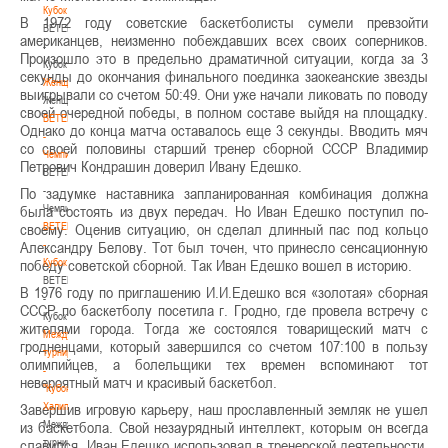
Кубок
В 1972 году советские баскетболисты сумели превзойти
BETERA
американцев, неизменно побеждавших всех своих соперников.
-
Произошло это в предельно драматичной ситуации, когда за 3
Кубок
секунды до окончания финального поединка заокеанские звезды
Женщины
выигрывали со счетом 50:49. Они уже начали ликовать по поводу
Женщины
своей очередной победы, в полном составе выйдя на площадку.
BETERA
Однако до конца матча оставалось еще 3 секунды. Вводить мяч
-
со своей половины старший тренер сборной СССР Владимир
Чемпионат
Петрович Кондрашин доверил Ивану Едешко.
BETERA
-
По задумке наставника запланированная комбинация должна
Чемпионат
была состоять из двух передач. Но Иван Едешко поступил по-
BETERA
своему. Оценив ситуацию, он сделал длинный пас под кольцо
-
Александру Белову. Тот был точен, что принесло сенсационную
Кубок
победу советской сборной. Так Иван Едешко вошел в историю.
BETERA
В 1976 году по приглашению И.И.Едешко вся «золотая» сборная
-
СССР по баскетболу посетила г. Гродно, где провела встречу с
Кубок
жителями города. Тогда же состоялся товарищеский матч с
Международный
гродненцами, который завершился со счетом 107:100 в пользу
турнир
олимпийцев, а болельщики тех времен вспоминают тот
-
невероятный матч и красивый баскетбол.
"Кубок
Халипского"
Завершив игровую карьеру, наш прославленный земляк не ушел
Международный
из баскетбола. Свой незаурядный интеллект, которым он всегда
турнир
славился, Иван Едешко использовал в тренерской деятельности.