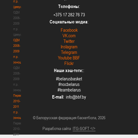
гг.р.
Телефоны
:
(девушки)
ОДМ
+375 17 282 76 73
2008-
Социальные медиа
:
2009
гг.р.
Facebook
(девушки)
VK.com
ОДМ
Twitter
2008-
Instagram
2009
Telegram
гг.р.
Youtube BBF
(юноши)
Flickr
ОДМ
Наши хэш-теги:
:
2008-
#belarusbasket
2009
#nocbelarus
гг.р.
#teambelarus
(юноши)
Первенство
E-mail
:
2010-
2011
гг.р.
© Белорусская федерация баскетбола, 2026
(юноши)
Первенство
Разработка сайта
ITG-SOFT </>
2010-
2011