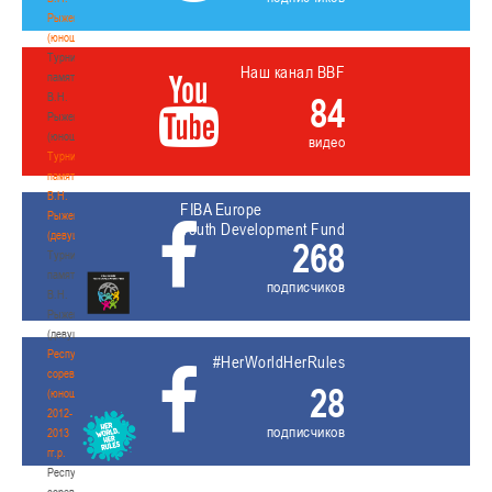
Рыженкова
(юноши)
Турнир
Наш канал BBF
памяти
В.Н.
84
Рыженкова
(юноши)
видео
Турнир
памяти
В.Н.
FIBA Europe
Рыженкова
Youth Development Fund
(девушки)
268
Турнир
памяти
подписчиков
В.Н.
Рыженкова
(девушки)
Республиканские
#HerWorldHerRules
соревнования
28
(юноши)
2012-
подписчиков
2013
гг.р.
Республиканские
соревнования