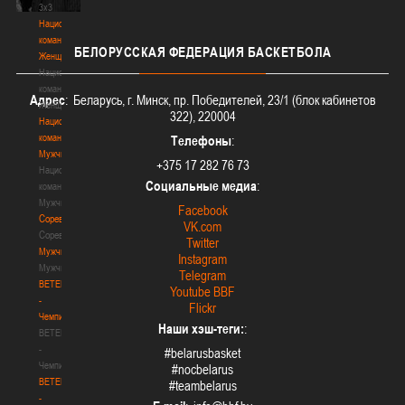
3х3
Национальная
команда.
БЕЛОРУССКАЯ
ФЕДЕРАЦИЯ БАСКЕТБОЛА
Женщины
Национальная
команда.
Адрес
: Беларусь, г. Минск, пр. Победителей, 23/1 (блок кабинетов
Женщины
322), 220004
Национальная
команда.
Телефоны
:
Мужчины
+375 17 282 76 73
Национальная
Социальные медиа
:
команда.
Мужчины
Facebook
Соревнования
VK.com
Соревнования
Twitter
Мужчины
Instagram
Мужчины
Telegram
BETERA
Youtube BBF
-
Flickr
Чемпионат
Наши хэш-теги:
:
BETERA
-
#belarusbasket
Чемпионат
#nocbelarus
BETERA
#teambelarus
-