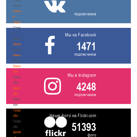
волонтером
Спонсоры
подписчиков
и
партнеры
Спонсоры
и
Мы на Facebook
партнеры
1471
Школы
Школы
подписчиков
Минск
Минск
Минская
обл
Мы в Instagram
Минская
4248
обл
Брестская
обл
подписчиков
Брестская
обл
Гродненская
Наши фото на Flickr.com
обл
Гродненская
51393
обл
Витебская
фото