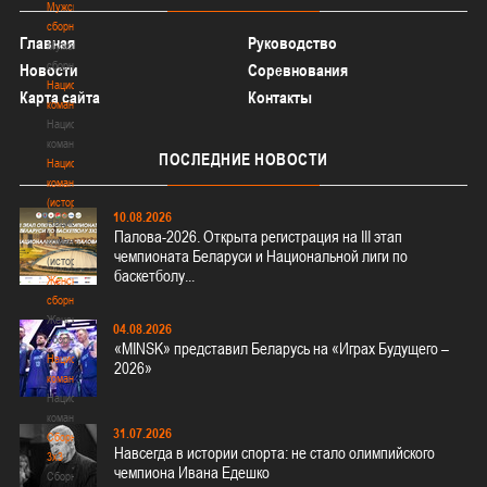
Мужские
сборные
Главная
Руководство
Мужские
сборные
Новости
Соревнования
Национальная
Карта сайта
Контакты
команда
Национальная
команда
ПОСЛЕДНИЕ
НОВОСТИ
Национальная
команда
(история)
10.08.2026
Национальная
Палова-2026. Открыта регистрация на III этап
команда
чемпионата Беларуси и Национальной лиги по
(история)
баскетболу...
Женские
сборные
Женские
04.08.2026
сборные
«MINSK» представил Беларусь на «Играх Будущего –
Национальная
2026»
команда
Национальная
команда
31.07.2026
Сборные
Навсегда в истории спорта: не стало олимпийского
3х3
чемпиона Ивана Едешко
Сборные