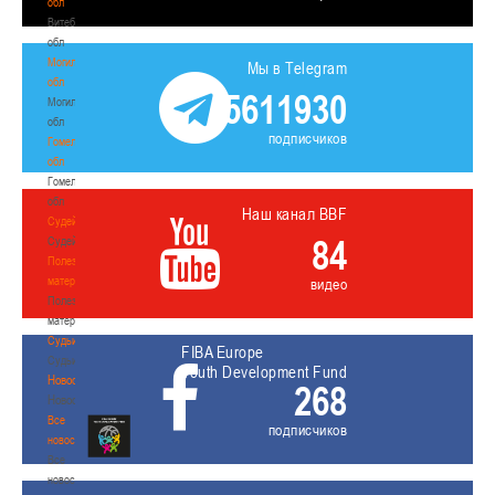
обл
Витебская
обл
Могилевская
Мы в Telegram
обл
5611930
Могилевская
обл
подписчиков
Гомельская
обл
Гомельская
обл
Наш канал BBF
Судейство
84
Судейство
Полезные
материалы
видео
Полезные
материалы
Судьи
FIBA Europe
Судьи
Youth Development Fund
Новости
268
Новости
Все
подписчиков
новости
Все
новости