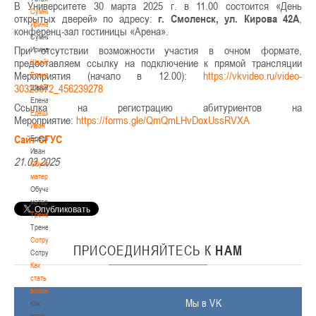
В Университете 30 марта 2025 г. в 11.00 состоится «День
Сумникова
открытых дверей» по адресу:
г. Смоленск, ул. Кирова 42А
,
Ирина
конференц-зал гостиницы «Арена».
Сумникова
При отсутствии возможности участия в очном формате,
Ирина
предоставляем ссылку на подключение к прямой трансляции
Швайбович
Мероприятия (начало в 12.00):
https://vkvideo.ru/video-
Елена
30323672_456239278
Швайбович
Елена
Ссылка на регистрацию абитуриентов на
Едешко
Мероприятие:
https://forms.gle/QmQmLHvDoxUssRVXA
Иван
Сайт СГУС
Едешко
Иван
21.03.2025
Обучающие
материалы
Обучающие
материалы
Тренерам
Тренерам
Сотрудничество
ПРИСОЕДИНЯЙТЕСЬ
К
НАМ
Сотрудничество
Как
стать
волонтером
Мы в VK
Как
стать