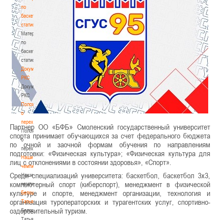
по
баскетбольной
статистике
Материалы
по
баскетбольной
статистике
Документы
РКС
Документы
РКС
Положение
о
переходах
Партнер ОО «БФБ» Смоленский государственный университет
Положение
спорта принимает обучающихся за счет федерального бюджета
о
по очной и заочной формам обучения по направлениям
переходах
подготовки: «Физическая культура»; «Физическая культура для
Наши
лиц с отклонениями в состоянии здоровья», «Спорт».
чемпионы
Среди специализаций университета: баскетбол, баскетбол 3х3,
Наши
компьютерный спорт (киберспорт), менеджмент в физической
чемпионы
культуре и спорте, менеджмент организации, технология и
Белошапко
организация туроператорских и турагентских услуг, спортивно-
Татьяна
оздоровительный туризм.
Белошапко
Татьяна