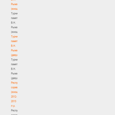
Рыженкова
(юноши)
Турнир
памяти
В.Н.
Рыженкова
(юноши)
Турнир
памяти
В.Н.
Рыженкова
(девушки)
Турнир
памяти
В.Н.
Рыженкова
(девушки)
Республиканские
соревнования
(юноши)
2012-
2013
гг.р.
Республиканские
соревнования