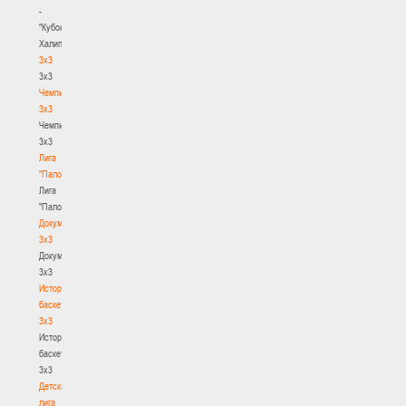
-
"Кубок
Халипского"
3x3
3x3
Чемпионат
3х3
Чемпионат
3х3
Лига
"Палова"
Лига
"Палова"
Документы
3х3
Документы
3х3
История
баскетбола
3х3
История
баскетбола
3х3
Детская
лига