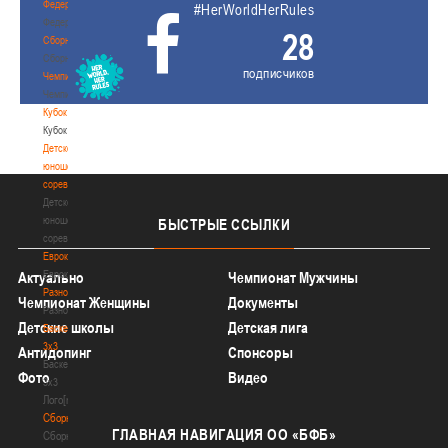
Федерация
#HerWorldHerRules
Федерация
28
Сборные
Сборные
подписчиков
Чемпионат
Чемпионат
Кубок
Кубок
Детско-
юношеские
соревнования
Детско-
юношеские
БЫСТРЫЕ
ССЫЛКИ
соревнования
Еврокубки
Еврокубки
Актуально
Чемпионат Мужчины
Разное
Чемпионат Женщины
Документы
Разное
Детские школы
Детская лига
Баскетбол
3х3
Антидопинг
Спонсоры
Баскетбол
Фото
Видео
3х3
Лого[modid=121]
Сборные
ГЛАВНАЯ
НАВИГАЦИЯ ОО «БФБ»
Сборные