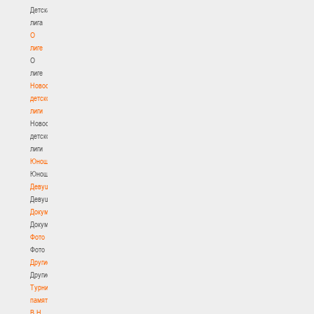
Детская
лига
О
лиге
О
лиге
Новости
детской
лиги
Новости
детской
лиги
Юноши
Юноши
Девушки
Девушки
Документы
Документы
Фото
Фото
Другие
Другие
Турнир
памяти
В.Н.