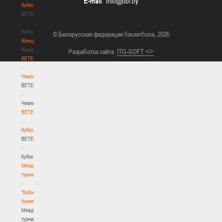
E-mail
:
Кубок
BETERA
-
Кубок
© Белорусская федерация баскетбола, 2026
Женщины
Женщины
Разработка сайта
ITG-SOFT </>
BETERA
-
Чемпионат
BETERA
-
Чемпионат
BETERA
-
Кубок
BETERA
-
Кубок
Международный
турнир
-
"Кубок
Халипского"
Международный
турнир