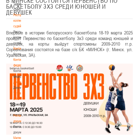
В МИНСКЕ СОСТОИТСЯ ПЕРВЕНСТВО ПО
Тренерский
БАСКЕТБОЛУ 3Х3 СРЕДИ ЮНОШЕЙ И
совет
ДЕВУШЕК
Республиканская
коллегия
судей
Впервые в истории белорусского баскетбола 18-19 марта 2025
Республиканская
пройдет Первенство по баскетболу 3х3 среди команд юношей и
коллегия
девушек, на корты выйдут спортсмены 2009-2010 гг.р.
судей
Соревнования состоятся на базе с/к БК «МИНСК» (г. Минск. ул.
Контакты
Уральская, 3А).
Контакты
Контакты
федерации
Контакты
федерации
Документы
Документы
Устав
БФБ
Устав
БФБ
Регламентирующие
документы
Регламентирующие
документы
Материалы