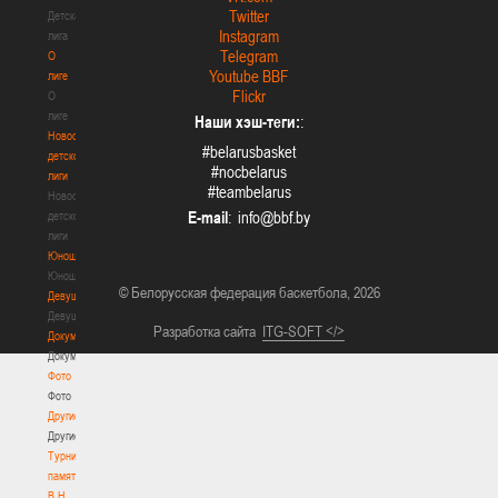
Twitter
Детская
Instagram
лига
Telegram
О
Youtube BBF
лиге
Flickr
О
лиге
Наши хэш-теги:
:
Новости
#belarusbasket
детской
#nocbelarus
лиги
#teambelarus
Новости
E-mail
:
детской
лиги
Юноши
Юноши
© Белорусская федерация баскетбола, 2026
Девушки
Девушки
Разработка сайта
ITG-SOFT </>
Документы
Документы
Фото
Фото
Другие
Другие
Турнир
памяти
В.Н.