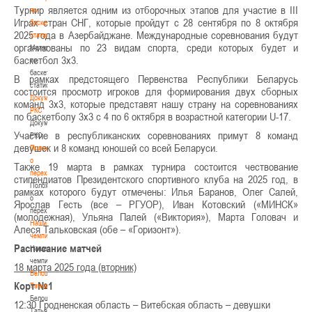
Турнир является одним из отборочных этапов для участие в III
по
Играх стран СНГ, которые пройдут с 28 сентября по 8 октября
баскетбольной
2025 года в Азербайджане. Международные соревнования будут
статистике
организованы по 23 видам спорта, среди которых будет и
Материалы
баскетбол 3х3.
по
баскетбольной
В рамках предстоящего Первенства Республики Беларусь
статистике
состоится просмотр игроков для формирования двух сборных
Документы
команд 3х3, которые представят нашу страну на соревнованиях
РКС
по баскетболу 3х3 с 4 по 6 октября в возрастной категории U-17.
Документы
Участие в республиканских соревнованиях примут 8 команд
РКС
девушек и 8 команд юношей со всей Беларуси.
Положение
о
Также 19 марта в рамках турнира состоится чествование
переходах
стипендиатов Президентского спортивного клуба на 2025 год, в
Положение
рамках которого будут отмечены: Илья Баранов, Олег Салей,
о
Ярослав Гесть (все – РГУОР), Иван Котовский («МИНСК»
переходах
(молодежная), Ульяна Палей («Виктория»), Марта Головач и
Наши
Алеся Тальковская (обе – «Горизонт»).
чемпионы
Расписание матчей
Наши
чемпионы
18 марта 2025 года (вторник)
Белошапко
Корт №1
Татьяна
Белошапко
12:30 Гродненская область – Витебская область – девушки
Татьяна