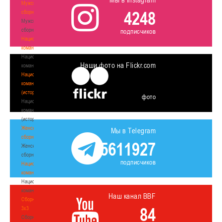
Мужские
4248
сборные
Мужские
сборные
подписчиков
Национальная
команда
Национальная
Наши фото на Flickr.com
команда
Национальная
команда
(история)
фото
Национальная
команда
(история)
Женские
Мы в Telegram
сборные
5611927
Женские
сборные
подписчиков
Национальная
команда
Национальная
команда
Наш канал BBF
Сборные
84
3х3
Сборные