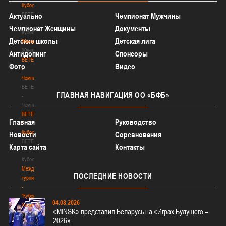
Кубок
BETERA
Актуально
Чемпионат Мужчины
-
Чемпионат Женщины
Документы
Кубок
Детские школы
Детская лига
Женщины
Женщины
Антидопинг
Спонсоры
BETERA
Фото
Видео
-
Чемпионат
BETERA
ГЛАВНАЯ
НАВИГАЦИЯ ОО «БФБ»
-
Чемпионат
BETERA
Главная
Руководство
-
Кубок
Новости
Соревнования
BETERA
Карта сайта
Контакты
-
Кубок
Международный
ПОСЛЕДНИЕ
НОВОСТИ
турнир
-
"Кубок
04.08.2026
Халипского"
«MINSK» представил Беларусь на «Играх Будущего –
Международный
2026»
турнир