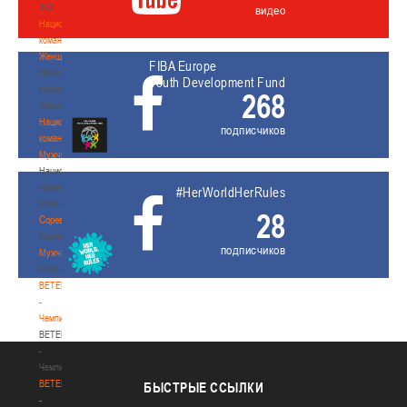
3х3
видео
Национальная
команда.
Женщины
FIBA Europe
Национальная
Youth Development Fund
команда.
268
Женщины
Национальная
подписчиков
команда.
Мужчины
Национальная
команда.
#HerWorldHerRules
Мужчины
28
Соревнования
Соревнования
подписчиков
Мужчины
Мужчины
BETERA
-
Чемпионат
BETERA
-
Чемпионат
BETERA
БЫСТРЫЕ
ССЫЛКИ
-