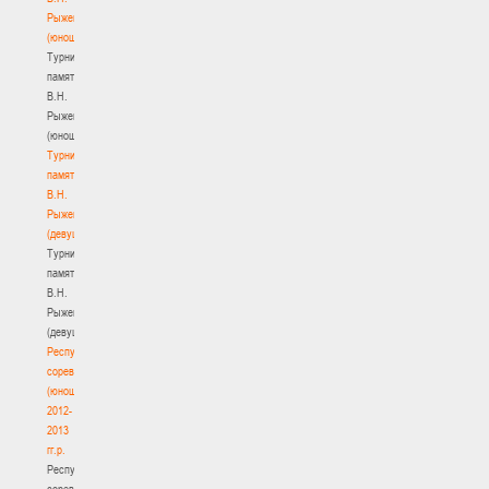
Рыженкова
(юноши)
Турнир
памяти
В.Н.
Рыженкова
(юноши)
Турнир
памяти
В.Н.
Рыженкова
(девушки)
Турнир
памяти
В.Н.
Рыженкова
(девушки)
Республиканские
соревнования
(юноши)
2012-
2013
гг.р.
Республиканские
соревнования