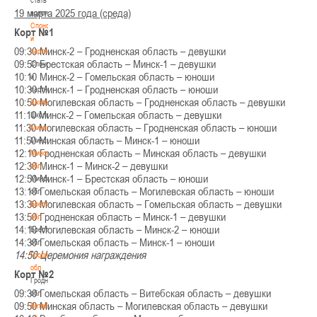
19 марта 2025 года (среда)
волонтером
Спонсоры
Корт №1
и
09:30 Минск-2 – Гродненская область – девушки
партнеры
09:50 Брестская область – Минск-1 – девушки
Спонсоры
10:10 Минск-2 – Гомельская область – юноши
и
10:30 Минск-1 – Гродненская область – юноши
партнеры
10:50 Могилевская область – Гродненская область – девушки
Школы
11:10 Минск-2 – Гомельская область – девушки
Школы
11:30 Могилевская область – Гродненская область – юноши
Минск
11:50 Минская область – Минск-1 – юноши
Минск
12:10 Гродненская область – Минская область – девушки
Минская
12:30 Минск-1 – Минск-2 – девушки
обл
12:50 Минск-1 – Брестская область – юноши
Минская
13:10 Гомельская область – Могилевская область – юноши
обл
13:30 Могилевская область – Гомельская область – девушки
Брестская
13:50 Гродненская область – Минск-1 – девушки
обл
14:10 Могилевская область – Минск-2 – юноши
Брестская
14:30 Гомельская область – Минск-1 – юноши
обл
14:50 Церемония награждения
Гродненская
обл
Корт №2
Гродненская
09:30 Гомельская область – Витебская область – девушки
обл
09:50 Минская область – Могилевская область – девушки
Витебская