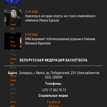
-
"Кубок
31.07.2026
Халипского"
Навсегда в истории спорта: не стало олимпийского
3x3
чемпиона Ивана Едешко
3x3
Чемпионат
3х3
Чемпионат
31.07.2026
3х3
БФБ выражает соболезнования родным и близким
Лига
Михаила Курилика
"Палова"
Лига
"Палова"
Документы
БЕЛОРУССКАЯ
ФЕДЕРАЦИЯ БАСКЕТБОЛА
3х3
Документы
3х3
Адрес
: Беларусь, г. Минск, пр. Победителей, 23/1 (блок кабинетов
История
322), 220004
баскетбола
Телефоны
:
3х3
История
+375 17 282 76 73
баскетбола
Социальные медиа
:
3х3
Facebook
Детская
VK.com
лига