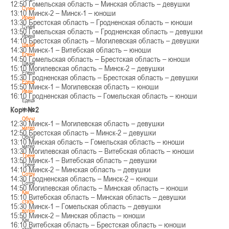
12:50 Гомельская область – Минская область – девушки
Сумникова
13:10 Минск-2 – Минск-1 – юноши
Ирина
13:30 Брестская область – Гродненская область – юноши
Сумникова
13:50 Гомельская область – Гродненская область – девушки
Ирина
14:10 Брестская область – Могилевская область – девушки
Швайбович
14:30 Минск-1 – Витебская область – юноши
Елена
14:50 Гомельская область – Брестская область – юноши
Швайбович
15:10 Могилевская область – Минск-2 – девушки
Елена
15:30 Гродненская область – Брестская область – девушки
Едешко
15:50 Минск-1 – Могилевская область – юноши
Иван
16:10 Гродненская область – Гомельская область – юноши
Едешко
Корт №2
Иван
Обучающие
12:30 Минск-1 – Могилевская область – девушки
материалы
12:50 Брестская область – Минск-2 – девушки
Обучающие
13:10 Минская область – Гомельская область – юноши
материалы
13:30 Могилевская область – Витебская область – юноши
Тренерам
13:50 Минск-1 – Витебская область – девушки
Тренерам
14:10 Минск-2 – Минская область – девушки
Сотрудничество
14:30 Гродненская область – Минск-2 – юноши
Сотрудничество
14:50 Могилевская область – Минская область – юноши
Как
15:10 Витебская область – Минская область – девушки
стать
15:30 Минск-1 – Гомельская область – девушки
волонтером
15:50 Минск-2 – Минская область – юноши
Как
16:10 Витебская область – Брестская область – юноши
стать