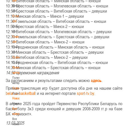
10:10 Витебская область – Минская область – юноши
обл
10:30 Брестская область – Могилевская область – юноши
Витебская
10:50 Брестская область – Витебская область – девушки
обл
11:10 Минская область – Минск-1 – девушки
Могилевская
11:30 Гомельская область – Витебская область – юноши
обл
11:50 Брестская область – Минск-2 – юноши
Могилевская
12:10 Витебская область – Могилевская область – девушки
обл
12:30 Гомельская область – Брестская область – девушки
Гомельская
12:50 Витебская область – Минск-2 – юноши
обл
13:10 Гродненская область – Минская область – юноши
Гомельская
13:30 Минская область – Брестская область – девушки
обл
13:50 Витебская область – Минск-2 – девушки
Судейство
14:10 Гродненская область – Витебская область – юноши
Судейство
14:30 Минская область – Брестская область – юноши
Полезные
14:50 Церемония награждения
материалы
Полезные
За расписанием и результатами следить можно
здесь
.
материалы
Прямая трансляция игр будет доступна оба дня на нашем сайте
Судьи
belarus.basketball
и на интернет-портале
sport-tv.by
.
Судьи
Новости
В апреле 2025 года пройдет Первенство Республики Беларусь по
Новости
баскетболу 3х3 среди юношей и девушек 2008-2009 гг.р на базе
Все
БК «Горизонт».
новости
Все
13.03.2025
новости