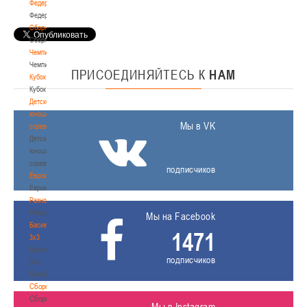
Федерация
Федерация
Сборные
Сборные
Чемпионат
Чемпионат
ПРИСОЕДИНЯЙТЕСЬ
К
НАМ
Кубок
Кубок
Детско-
юношеские
Мы в VK
соревнования
Детско-
юношеские
соревнования
подписчиков
Еврокубки
Еврокубки
Разное
Разное
Мы на Facebook
Баскетбол
1471
3х3
Баскетбол
подписчиков
3х3
Лого[modid=121]
Сборные
Сборные
Мы в Instagram