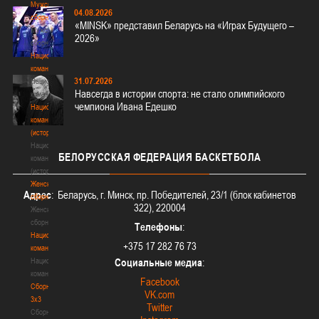
Мужские
04.08.2026
сборные
«MINSK» представил Беларусь на «Играх Будущего –
Мужские
2026»
сборные
Национальная
команда
31.07.2026
Национальная
Навсегда в истории спорта: не стало олимпийского
команда
чемпиона Ивана Едешко
Национальная
команда
(история)
Национальная
БЕЛОРУССКАЯ
ФЕДЕРАЦИЯ БАСКЕТБОЛА
команда
(история)
Женские
Адрес
: Беларусь, г. Минск, пр. Победителей, 23/1 (блок кабинетов
сборные
322), 220004
Женские
сборные
Телефоны
:
Национальная
+375 17 282 76 73
команда
Национальная
Социальные медиа
:
команда
Facebook
Сборные
VK.com
3х3
Twitter
Сборные