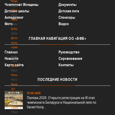
Федерация
Чемпионат Женщины
Документы
Федерация
Сборные
Детские школы
Детская лига
Сборные
Антидопинг
Спонсоры
Чемпионат
Фото
Видео
Чемпионат
Кубок
Кубок
ГЛАВНАЯ
НАВИГАЦИЯ ОО «БФБ»
Детско-
юношеские
соревнования
Главная
Руководство
Детско-
юношеские
Новости
Соревнования
соревнования
Карта сайта
Контакты
Еврокубки
Еврокубки
Разное
ПОСЛЕДНИЕ
НОВОСТИ
Разное
Баскетбол
3х3
10.08.2026
Баскетбол
Палова-2026. Открыта регистрация на III этап
3х3
чемпионата Беларуси и Национальной лиги по
Лого[modid=121]
баскетболу...
Сборные
Сборные