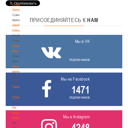
Сумникова
Ирина
Сумникова
ПРИСОЕДИНЯЙТЕСЬ
К
НАМ
Ирина
Швайбович
Елена
Швайбович
Елена
Мы в VK
Едешко
Иван
Едешко
подписчиков
Иван
Обучающие
материалы
Обучающие
Мы на Facebook
материалы
1471
Тренерам
Тренерам
подписчиков
Сотрудничество
Сотрудничество
Как
стать
Мы в Instagram
волонтером
Как
4248
стать