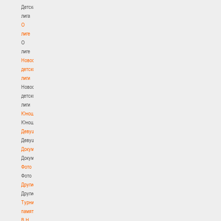
Детская
лига
О
лиге
О
лиге
Новости
детской
лиги
Новости
детской
лиги
Юноши
Юноши
Девушки
Девушки
Документы
Документы
Фото
Фото
Другие
Другие
Турнир
памяти
В.Н.