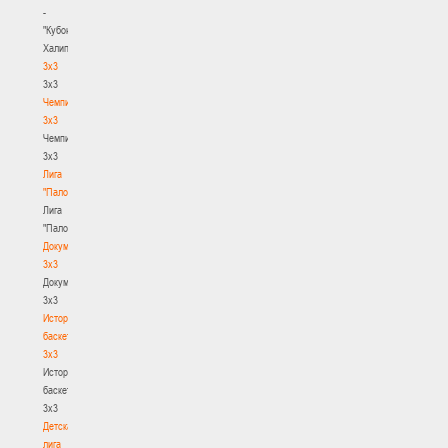
-
"Кубок
Халипского"
3x3
3x3
Чемпионат
3х3
Чемпионат
3х3
Лига
"Палова"
Лига
"Палова"
Документы
3х3
Документы
3х3
История
баскетбола
3х3
История
баскетбола
3х3
Детская
лига