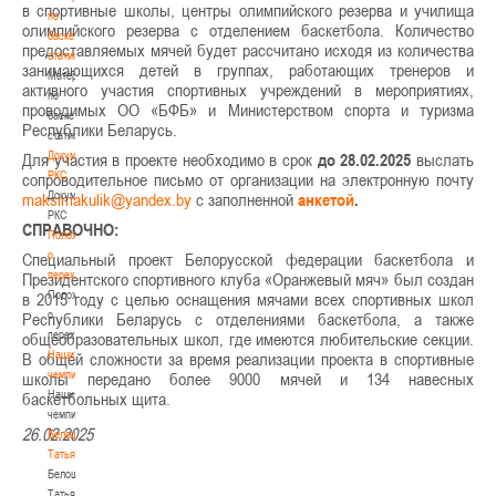
в спортивные школы, центры олимпийского резерва и училища
по
олимпийского резерва с отделением баскетбола. Количество
баскетбольной
предоставляемых мячей будет рассчитано исходя из количества
статистике
занимающихся детей в группах, работающих тренеров и
Материалы
активного участия спортивных учреждений в мероприятиях,
по
проводимых ОО «БФБ» и Министерством спорта и туризма
баскетбольной
Республики Беларусь.
статистике
Документы
Для участия в проекте необходимо в срок
до 28.02.2025
выслать
РКС
сопроводительное письмо от организации на электронную почту
Документы
с заполненной
анкетой
.
РКС
СПРАВОЧНО:
Положение
о
Специальный проект Белорусской федерации баскетбола и
переходах
Президентского спортивного клуба «Оранжевый мяч» был создан
Положение
в 2015 году с целью оснащения мячами всех спортивных школ
о
Республики Беларусь с отделениями баскетбола, а также
переходах
общеобразовательных школ, где имеются любительские секции.
Наши
В общей сложности за время реализации проекта в спортивные
чемпионы
школы передано более 9000 мячей и 134 навесных
Наши
баскетбольных щита.
чемпионы
26.02.2025
Белошапко
Татьяна
Белошапко
Татьяна