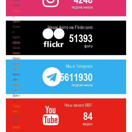
волонтером
подписчиков
Спонсоры
и
партнеры
Спонсоры
Наши фото на Flickr.com
и
51393
партнеры
Школы
фото
Школы
Минск
Минск
Минская
Мы в Telegram
обл
5611930
Минская
обл
подписчиков
Брестская
обл
Брестская
обл
Наш канал BBF
Гродненская
обл
84
Гродненская
обл
видео
Витебская