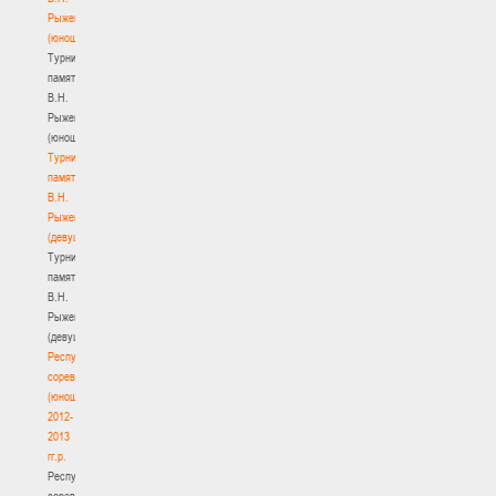
Рыженкова
(юноши)
Турнир
памяти
В.Н.
Рыженкова
(юноши)
Турнир
памяти
В.Н.
Рыженкова
(девушки)
Турнир
памяти
В.Н.
Рыженкова
(девушки)
Республиканские
соревнования
(юноши)
2012-
2013
гг.р.
Республиканские
соревнования