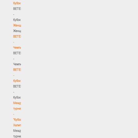
Кубок
BETERA
-
Кубок
Женщины
Женщины
BETERA
-
Чемпионат
BETERA
-
Чемпионат
BETERA
-
Кубок
BETERA
-
Кубок
Международный
турнир
-
"Кубок
Халипского"
Международный
турнир