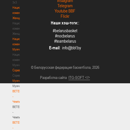
Instagram
3х3
Telegram
Национальная
Youtube BBF
команда.
Flickr
Женщины
Наши хэш-теги:
:
Национальная
команда.
#belarusbasket
Женщины
#nocbelarus
Национальная
#teambelarus
команда.
E-mail
:
Мужчины
Национальная
команда.
Мужчины
© Белорусская федерация баскетбола, 2026
Соревнования
Соревнования
Разработка сайта
ITG-SOFT </>
Мужчины
Мужчины
BETERA
-
Чемпионат
BETERA
-
Чемпионат
BETERA
-