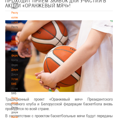
ПРОХОДИТ ПРИЕМ ЗАЯВОК ДЛЯ УЧАСТИЯ В
Тренерский
АКЦИИ «ОРАНЖЕВЫЙ МЯЧ»!
совет
Республиканская
коллегия
судей
Республиканская
коллегия
судей
Контакты
Контакты
Контакты
федерации
Контакты
федерации
Документы
Документы
Устав
БФБ
Устав
БФБ
Регламентирующие
Традиционный проект «Оранжевый мяч» Президентского
документы
спортивного клуба и Белорусской федерации баскетбола вновь
Регламентирующие
проводится по всей стране.
документы
В соответствии с проектом баскетбольные мячи будут переданы
Материалы