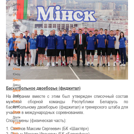
Детская
лига
О
лиге
О
лиге
Новости
детской
лиги
Новости
детской
лиги
Юноши
Юноши
Девушки
Девушки
Баскетбольное двоеборье (фиджитал)
Документы
На собрании вместе с этим был утвержден списочный состав
Документы
мужской сборной команды Республики Беларусь по
Фото
баскетбольному двоеборью (фиджитал) и тренерского штаба для
Фото
участия в международных соревнованиях.
Другие
Другие
Спортсмены (физическая часть):
Турнир
1. Сазонов Максим Сергеевич (БК «Шахтёр»)
памяти
2. Лютыч Максим Иванович (БК «Борисфен»)
В.Н.