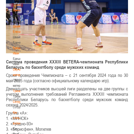
Сумникова
Ирина
Сумникова
Ирина
Швайбович
Елена
Швайбович
Елена
Едешко
Иван
Едешко
Система проведения XXXIII BETERA-чемпионата Республики
Иван
Беларусь по баскетболу среди мужских команд
Обучающие
Сроки проведения Чемпионата – с 21 сентября 2024 года по 30
материалы
мая 2025 года (согласно официальному календарю игр).
Обучающие
материалы
Двенадцать участников высшей лиги разделены на две группы с
Тренерам
учетом выполнения требований Регламента ХХХIII чемпионата
Тренерам
Республики Беларусь по баскетболу среди мужских команд
Сотрудничество
сезона 2024/2025.
Сотрудничество
Группа «А»:
Как
1. «МИНСК»
стать
2. «Гродно-93»
волонтером
3. «Борисфен», Могилев
Как
стать