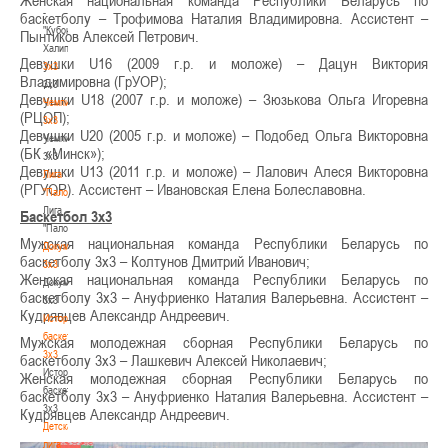
Женская национальная команда Республики Беларусь по
-
баскетболу – Трофимова Наталия Владимировна. Ассистент –
"Кубок
Пынтиков Алексей Петрович.
Халипского"
Девушки U16 (2009 г.р. и моложе) – Дацун Виктория
3x3
Владимировна (ГрУОР);
3x3
Девушки U18 (2007 г.р. и моложе) – Зюзькова Ольга Игоревна
Чемпионат
(РЦОП);
3х3
Девушки U20 (2005 г.р. и моложе) – Подобед Ольга Викторовна
Чемпионат
(БК «Минск»);
3х3
Девушки U13 (2011 г.р. и моложе) – Лалович Алеся Викторовна
Лига
(РГУОР). Ассистент – Ивановская Елена Болеславовна.
"Палова"
Лига
Баскетбол 3х3
"Палова"
Мужская национальная команда Республики Беларусь по
Документы
баскетболу 3х3 – Колтунов Дмитрий Иванович;
3х3
Женская национальная команда Республики Беларусь по
Документы
баскетболу 3х3 – Ануфриенко Наталия Валерьевна. Ассистент –
3х3
Кудрявцев Александр Андреевич.
История
баскетбола
Мужская молодежная сборная Республики Беларусь по
3х3
баскетболу 3х3 – Лашкевич Алексей Николаевич;
История
Женская молодежная сборная Республики Беларусь по
баскетбола
баскетболу 3х3 – Ануфриенко Наталия Валерьевна. Ассистент –
3х3
Кудрявцев Александр Андреевич.
Детская
лига