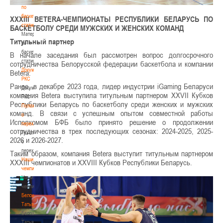
по
баскетбольной
XXXIII BETERA-
ЧЕМПИОНАТЫ РЕСПУБЛИКИ БЕЛАРУСЬ ПО
статистике
БАСКЕТБОЛУ СРЕДИ МУЖСКИХ И ЖЕНСКИХ КОМАНД
Материалы
Титульный партнер
по
баскетбольной
В начале заседания был рассмотрен вопрос долгосрочного
статистике
сотрудничества Белорусской федерации баскетбола и компании
Документы
Betera.
РКС
Ранее, в декабре 2023 года, лидер индустрии iGaming Беларуси
Документы
компания Betera выступила титульным партнером XXVII Кубков
РКС
Республики Беларусь по баскетболу среди женских и мужских
Положение
команд. В связи с успешным опытом совместной работы
о
Исполкомом БФБ было принято решение о продолжении
переходах
сотрудничества в трех последующих сезонах: 2024-2025, 2025-
Положение
2026 и 2026-2027.
о
переходах
Таким образом, компания Betera выступит титульным партнером
Наши
XXXIII чемпионатов и XXVIII Кубков Республики Беларусь.
чемпионы
Наши
чемпионы
Белошапко
Татьяна
Белошапко
Татьяна