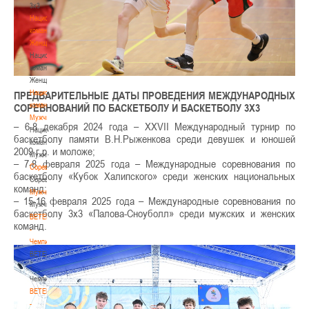
3х3
Национальная
команда.
Женщины
Национальная
команда.
Женщины
Национальная
ПРЕДВАРИТЕЛЬНЫЕ ДАТЫ ПРОВЕДЕНИЯ МЕЖДУНАРОДНЫХ
команда.
СОРЕВНОВАНИЙ ПО БАСКЕТБОЛУ И БАСКЕТБОЛУ 3Х3
Мужчины
– 6-8 декабря 2024 года – XXVII Международный турнир по
Национальная
баскетболу памяти В.Н.Рыженкова среди девушек и юношей
команда.
2009 г.р. и моложе;
Мужчины
– 7-8 февраля 2025 года – Международные соревнования по
Соревнования
баскетболу «Кубок Халипского» среди женских национальных
Соревнования
команд;
Мужчины
– 15-16 февраля 2025 года – Международные соревнования по
Мужчины
баскетболу 3х3 «Палова-Сноуболл» среди мужских и женских
BETERA
команд.
-
Чемпионат
BETERA
-
Чемпионат
BETERA
-