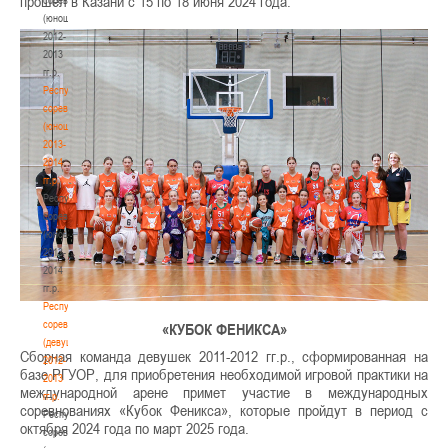
прошел в Казани с 15 по 18 июня 2024 года.
(юноши)
2012-
2013
гг.р.
Республиканские
соревнования
(юноши)
2013-
2014
гг.р.
Республиканские
соревнования
(юноши)
2013-
2014
гг.р.
Республиканские
соревнования
«КУБОК ФЕНИКСА»
(девушки)
Сборная команда девушек 2011-2012 гг.р., сформированная на
2012-
базе РГУОР, для приобретения необходимой игровой практики на
2013
международной арене примет участие в международных
гг.р.
соревнованиях «Кубок Феникса», которые пройдут в период с
Республиканские
октября 2024 года по март 2025 года.
соревнования