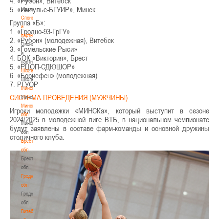
4. «Рубон», Витебск
5. «Импульс-БГУИР», Минск
волонтером
Спонсоры
Группа «Б»:
и
1. «Гродно-93-ГрГУ»
партнеры
2. «Рубон» (молодежная), Витебск
Спонсоры
3. «Гомельские Рыси»
и
4. БОК «Виктория», Брест
партнеры
5. «РЦОП-СДЮШОР»
Школы
6. «Борисфен» (молодежная)
Школы
7. РГУОР
Минск
СИСТЕМА ПРОВЕДЕНИЯ (МУЖЧИНЫ)
Минск
Минская
Игроки молодежки «МИНСКа», который выступит в сезоне
обл
2024/2025 в молодежной лиге ВТБ, в национальном чемпионате
Минская
будут заявлены в составе фарм-команды и основной дружины
обл
столичного клуба.
Брестская
обл
Брестская
обл
Гродненская
обл
Гродненская
обл
Витебская