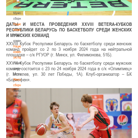
Мужские
сборные
Мужские
сборные
ДАТЫ И МЕСТА ПРОВЕДЕНИЯ XXVIII
BETERA-
КУБКОВ
Национальная
РЕСПУБЛИКИ БЕЛАРУСЬ ПО БАСКЕТБОЛУ СРЕДИ ЖЕНСКИХ
команда
И МУЖСКИХ КОМАНД
Национальная
команда
XXVIII Кубок Респулики Беларусь по баскетболу среди женских
Национальная
команд пройдет со 2 по 3 ноября 2024 года на нейтральной
команда
площадке – с/к РГУОР (г. Минск, ул. Филимонова, 51Б).
(история)
XXVIII Кубок Респулики Беларусь по баскетболу среди мужских
Национальная
команд состоится с 23 по 24 ноября 2024 года в с/к «Олимпиец»
команда
(г. Могилев, ул. 30 лет Победы, 1А). Клуб-организатор – БК
(история)
«Борисфен».
Женские
сборные
Женские
сборные
Национальная
команда
Национальная
команда
Сборные
3х3
Сборные