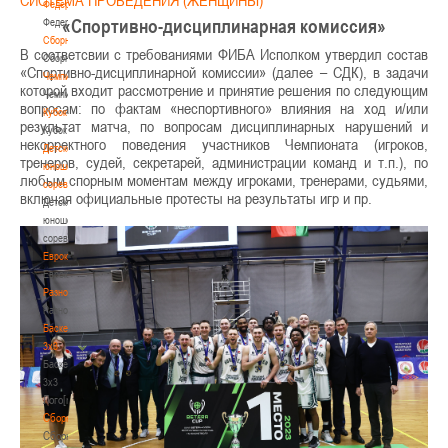
Федерация
Федерация
«Спортивно-дисциплинарная комиссия»
Сборные
В соответсвии с требованиями ФИБА Исполком утвердил состав
Сборные
«Спортивно-дисциплинарной комиссии» (далее – СДК), в задачи
Чемпионат
которой входит рассмотрение и принятие решения по следующим
Чемпионат
вопросам: по фактам «неспортивного» влияния на ход и/или
Кубок
результат матча, по вопросам дисциплинарных нарушений и
Кубок
некорректного поведения участников Чемпионата (игроков,
Детско-
тренеров, судей, секретарей, администрации команд и т.п.), по
юношеские
любым спорным моментам между игроками, тренерами, судьями,
соревнования
включая официальные протесты на результаты игр и пр.
Детско-
юношеские
соревнования
Еврокубки
Еврокубки
Разное
Разное
Баскетбол
3х3
Баскетбол
3х3
Лого[modid=121]
Сборные
Сборные