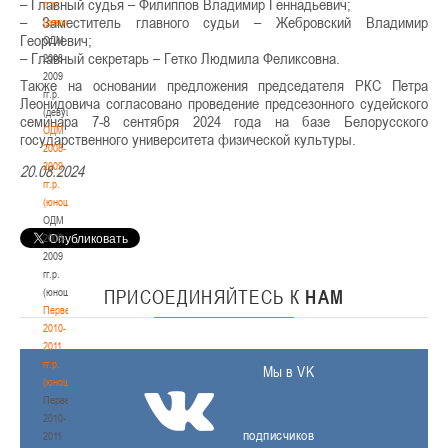
– Главный судья – Филиппов Владимир Геннадьевич;
гг.р.
– Заместитель главного судьи – Жебровский Владимир
(девушки)
Георгиевич;
ОДМ
– Главный секретарь – Гетко Людмила Феликсовна.
2008-
2009
Также на основании предложения председателя РКС Петра
гг.р.
Леонидовича согласовано проведение предсезонного судейского
(девушки)
семинара 7-8 сентября 2024 года на базе Белорусского
ОДМ
государственного университета физической культуры.
2008-
2009
20.08.2024
гг.р.
(юноши)
ОДМ
2008-
2009
гг.р.
(юноши)
ПРИСОЕДИНЯЙТЕСЬ
К
НАМ
Первенство
2010-
2011
гг.р.
Мы в VK
(юноши)
Первенство
2010-
подписчиков
2011