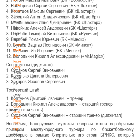
3. Вабищевич Сергей Сергеевич (БК «Шахтёр»)
Рыженкова
4. Коратцов Максим Сергеевич (БК «Шахтёр»)
(юноши)
5. Зарецкий Антон Владимирович (БК «Шахтёр»)
Турнир
6. Милашевский Илья Дмитриевич (БК «Шахтёр»)
памяти
7. Навойчик Алексей Андреевич (БК «Шахтёр»)
В.Н.
8. Поролёв Тимофей Витальевич (БК «Русичи»)
Рыженкова
9. Веробей Роман Юрьевич (БК «Минск»)
(юноши)
10. Бугаёв Вацлав Леонидович (БК «Минск»)
Турнир
11. Маринин Ян Игоревич (БК «Минск»)
памяти
12. Володькин Кирилл Александрович («Mr.Magic»)
В.Н.
Рыженкова
Спортсмены (диджитал):
(девушки)
1. Суханов Сергей Зиновьевич
Турнир
2. Королько Данила Валерьевич
памяти
3. Захаров Ярослав Сергеевич
В.Н.
Тренерский штаб
Рыженкова
(девушки)
1. Колтунов Дмитрий Иванович – тренер
Республиканские
2. Володькин Кирилл Александрович – старший тренер
соревнования
(физическая часть)
(юноши)
3. Суханов Сергей Зиновьевич – старший тренер (диджитал)
2012-
Напомним, белорусская мужская сборная стала серебряным
2013
призером международного турнира по баскетбольному
гг.р.
двоеборью в рамках Спортивных игр стран БРИКС, который
Республиканские
соревнования