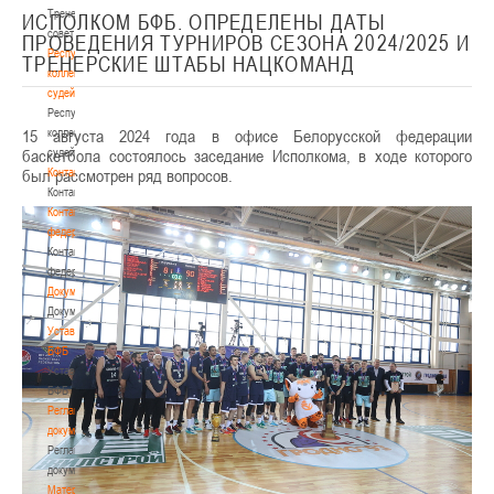
Тренерский
ИСПОЛКОМ БФБ. ОПРЕДЕЛЕНЫ ДАТЫ
совет
ПРОВЕДЕНИЯ ТУРНИРОВ СЕЗОНА 2024/2025 И
Республиканская
ТРЕНЕРСКИЕ ШТАБЫ НАЦКОМАНД
коллегия
судей
Республиканская
15 августа 2024 года в офисе Белорусской федерации
коллегия
баскетбола состоялось заседание Исполкома, в ходе которого
судей
был рассмотрен ряд вопросов.
Контакты
Контакты
Контакты
федерации
Контакты
федерации
Документы
Документы
Устав
БФБ
Устав
БФБ
Регламентирующие
документы
Регламентирующие
документы
Материалы