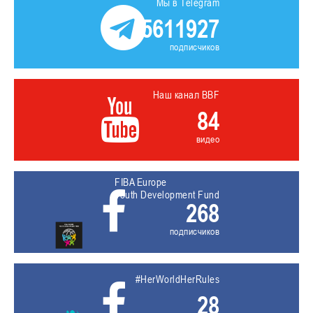
Мы в Telegram
5611927
подписчиков
Наш канал BBF
84
видео
FIBA Europe
Youth Development Fund
268
подписчиков
#HerWorldHerRules
28