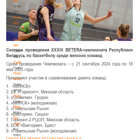
обл
Витебская
обл
Могилевская
обл
Могилевская
обл
Гомельская
обл
Система проведения
XXXIII BETERA-
чемпионата Республики
Гомельская
Беларусь по баскетболу среди женских команд
обл
Судейство
Сроки проведения Чемпионата – с 21 сентября 2024 года по 18
Судейство
мая 2025 года.
Полезные
Принимают участие в соревнованиях девять команд:
материалы
Полезные
1. «МИНСК»
материалы
2. БК «Горизонт», Минская область
Судьи
3. «Олимпия», Гродно
Судьи
4. «МИНСК» (молодежная)
Новости
5. «Гомельские Рыси»
Новости
6. «Виктория», Гродно
Все
7. Горизонт-2-РЦОП, Минская область
новости
8. БОК «Виктория», Брест
Все
9. «Гомельские Рыси» (молодежная)
новости
СИСТЕМА ПРОВЕДЕНИЯ (ЖЕНЩИНЫ)