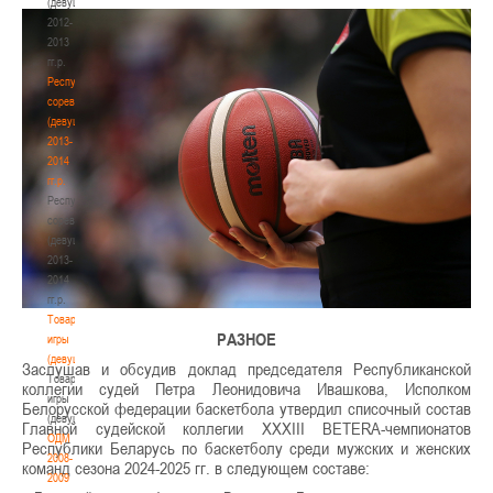
(девушки)
2012-
2013
гг.р.
Республиканские
соревнования
(девушки)
2013-
2014
гг.р.
Республиканские
соревнования
(девушки)
2013-
2014
гг.р.
Товарищеские
РАЗНОЕ
игры
(девушки)
Заслушав и обсудив доклад председателя Республиканской
Товарищеские
коллегии судей Петра Леонидовича Ивашкова, Исполком
игры
Белорусской федерации баскетбола утвердил списочный состав
(девушки)
Главной судейской коллегии XXXIII BETERA-чемпионатов
ОДМ
Республики Беларусь по баскетболу среди мужских и женских
2008-
команд сезона 2024-2025 гг. в следующем составе:
2009