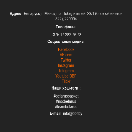
Адрес
: Беларусь, г. Минск, пр. Победителей, 23/1 (блок кабинетов
322), 220004
Телефоны
:
+375 17 282 76 73
Социальные медиа
:
Facebook
VK.com
Twitter
Instagram
Telegram
Youtube BBF
Flickr
Наши хэш-теги:
:
#belarusbasket
#nocbelarus
#teambelarus
E-mail
: