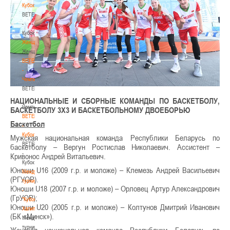
Кубок
BETERA
-
Кубок
Женщины
Женщины
BETERA
-
Чемпионат
BETERA
-
НАЦИОНАЛЬНЫЕ И СБОРНЫЕ КОМАНДЫ ПО БАСКЕТБОЛУ,
Чемпионат
БАСКЕТБОЛУ 3Х3 И БАСКЕТБОЛЬНОМУ ДВОЕБОРЬЮ
BETERA
Баскетбол
-
Кубок
Мужская национальная команда Республики Беларусь по
BETERA
баскетболу – Вергун Ростислав Николаевич. Ассистент –
-
Кривонос Андрей Витальевич.
Кубок
Юноши U16 (2009 г.р. и моложе) – Клемезь Андрей Васильевич
Международный
(РГУОР).
турнир
Юноши U18 (2007 г.р. и моложе) – Орловец Артур Александрович
-
(ГрУОР);
"Кубок
Юноши U20 (2005 г.р. и моложе) – Колтунов Дмитрий Иванович
Халипского"
(БК «Минск»).
Международный
турнир