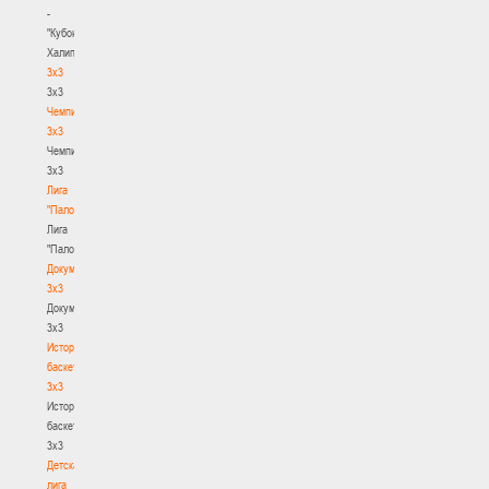
-
"Кубок
Халипского"
3x3
3x3
Чемпионат
3х3
Чемпионат
3х3
Лига
"Палова"
Лига
"Палова"
Документы
3х3
Документы
3х3
История
баскетбола
3х3
История
баскетбола
3х3
Детская
лига