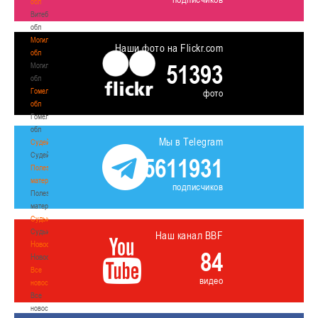
обл
Витебская
обл
Могилевская
Наши фото на Flickr.com
обл
51393
Могилевская
обл
Гомельская
фото
обл
Гомельская
обл
Мы в Telegram
Судейство
Судейство
5611931
Полезные
материалы
подписчиков
Полезные
материалы
Судьи
Судьи
Наш канал BBF
Новости
84
Новости
Все
видео
новости
Все
новости