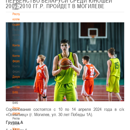
ПЕРВЕНСТВО БЕЛАРУСИ СРЕДИ ЮНОШЕЙ
Тренерский
2009-2010 ГГ.Р. ПРОЙДЕТ В МОГИЛЕВЕ
совет
Республиканская
коллегия
судей
Республиканская
коллегия
судей
Контакты
Контакты
Контакты
федерации
Контакты
федерации
Документы
Документы
Устав
БФБ
Устав
БФБ
Регламентирующие
Соревнования состоятся с 10 по 14 апреля 2024 года в с/к
документы
«Олимпиец» (г. Могилев, ул. 30 лет Победы 1А).
Регламентирующие
Группа А
документы
Материалы
1. г.Минск-1