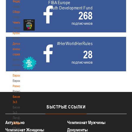
Федерация
FIBA Europe
Федерация
Youth Development Fund
268
Сборные
Сборные
Чемпионат
подписчиков
Чемпионат
Кубок
Кубок
#HerWorldHerRules
Детско-
юношеские
28
соревнования
Детско-
подписчиков
юношеские
соревнования
Еврокубки
Еврокубки
Разное
Разное
Баскетбол
3х3
БЫСТРЫЕ
ССЫЛКИ
Баскетбол
3х3
Лого[modid=121]
Актуально
Чемпионат Мужчины
Сборные
Сборные
Чемпионат Женщины
Документы