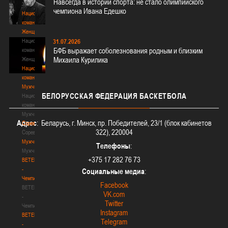
Навсегда в истории спорта: не стало олимпийского
3х3
чемпиона Ивана Едешко
Национальная
команда.
Женщины
Национальная
31.07.2026
БФБ выражает соболезнования родным и близким
команда.
Михаила Курилика
Женщины
Национальная
команда.
Мужчины
БЕЛОРУССКАЯ
ФЕДЕРАЦИЯ БАСКЕТБОЛА
Национальная
команда.
Мужчины
Адрес
: Беларусь, г. Минск, пр. Победителей, 23/1 (блок кабинетов
Соревнования
322), 220004
Соревнования
Мужчины
Телефоны
:
Мужчины
+375 17 282 76 73
BETERA
-
Социальные медиа
:
Чемпионат
Facebook
BETERA
VK.com
-
Twitter
Чемпионат
Instagram
BETERA
Telegram
-