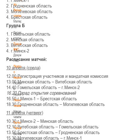
по
2. Гродненская область
баскетбольной
3. Могилевская область
статистике
4. Брестская область
Материалы
Группа Б
по
баскетбольной
1. Гомельская область
статистике
2. Минская область
Документы
3. Витебская область
РКС
4. г.Минск-2
Документы
Расписание матчей:
РКС
Положение
10 апреля (среда)
о
12.00 Регистрация участников и мандатная комиссия
переходах
13.00 Минская область – Витебская область
Положение
14.40 Гомельская область – г.Минск-2
о
16.20 Парад открытия соревнований
переходах
16.50 г.Минск-1 – Брестская область
Наши
18.30 Гродненская область – Могилевская область
чемпионы
Наши
11 апреля (четверг)
чемпионы
10.30 г.Минск-2 – Минская область
Белошапко
12.10 Витебская область – Гомельская область
Татьяна
13.50 Брестская область – Гродненская область
Белошапко
15.30 Могилевская область – г.Минск-1
Татьяна