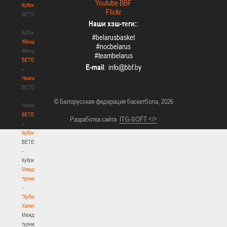
Youtube BBF
Кубок
Flickr
BETERA
Наши хэш-теги:
:
-
Кубок
#belarusbasket
Женщины
#nocbelarus
Женщины
#teambelarus
BETERA
E-mail
:
-
Чемпионат
BETERA
-
© Белорусская федерация баскетбола, 2026
Чемпионат
BETERA
Разработка сайта
ITG-SOFT </>
-
Кубок
BETERA
-
Кубок
Международный
турнир
-
"Кубок
Халипского"
Международный
турнир