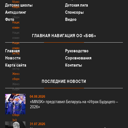
Мужские
Детские школы
Детская лига
сборные
Антидопинг
Спонсоры
Мужские
сборные
Фото
Видео
Национальная
команда
Национальная
ГЛАВНАЯ
НАВИГАЦИЯ ОО «БФБ»
команда
Национальная
команда
Главная
Руководство
(история)
Новости
Соревнования
Национальная
команда
Карта сайта
Контакты
(история)
Женские
сборные
ПОСЛЕДНИЕ
НОВОСТИ
Женские
сборные
Национальная
04.08.2026
команда
«MINSK» представил Беларусь на «Играх Будущего –
Национальная
2026»
команда
Сборные
3х3
31.07.2026
Сборные