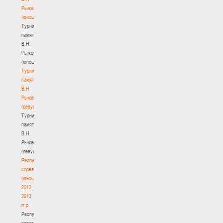
Рыженкова
(юноши)
Турнир
памяти
В.Н.
Рыженкова
(юноши)
Турнир
памяти
В.Н.
Рыженкова
(девушки)
Турнир
памяти
В.Н.
Рыженкова
(девушки)
Республиканские
соревнования
(юноши)
2012-
2013
гг.р.
Республиканские
соревнования