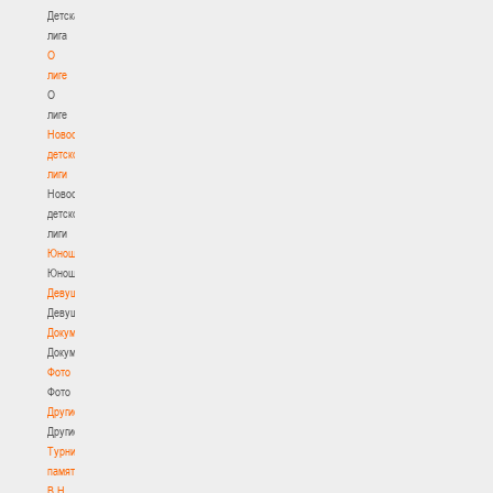
Детская
лига
О
лиге
О
лиге
Новости
детской
лиги
Новости
детской
лиги
Юноши
Юноши
Девушки
Девушки
Документы
Документы
Фото
Фото
Другие
Другие
Турнир
памяти
В.Н.