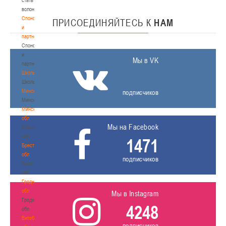
волонтером
Спонсоры
ПРИСОЕДИНЯЙТЕСЬ
К
НАМ
и
партнеры
Спонсоры
и
Мы в VK
партнеры
Школы
Школы
Минск
подписчиков
Минск
Минская
обл
Мы на Facebook
Минская
обл
1471
Брестская
обл
подписчиков
Брестская
обл
Гродненская
обл
Мы в Instagram
Гродненская
4248
обл
Витебская
подписчиков