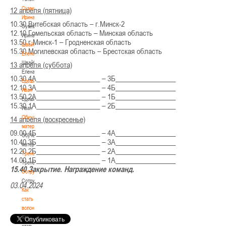
Сумникова
12 апреля (пятница)
Ирина
10.30 Витебская область – г.Минск-2
Сумникова
12.10 Гомельская область – Минская область
Ирина
13.50 г.Минск-1 – Гродненская область
Швайбович
15.30 Могилевская область – Брестская область
Елена
Швайбович
13 апреля (суббота)
Елена
10.30 4А__________________ – 3Б_________________
Едешко
12.10 3А__________________ – 4Б_________________
Иван
13.50 2А__________________ – 1Б_________________
Едешко
15.30 1А__________________ – 2Б_________________
Иван
Обучающие
14 апреля (воскресенье)
материалы
09.00 4Б__________________ – 4А_________________
Обучающие
10.40 3Б__________________ – 3А_________________
материалы
12.20 2Б__________________ – 2А_________________
Тренерам
14.00 1Б__________________ – 1А_________________
Тренерам
15.40 Закрытие. Награждение команд.
Сотрудничество
Сотрудничество
03.04.2024
Как
стать
волонтером
Как
стать