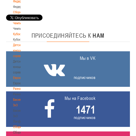
Федерация
Федерация
Сборные
Сборные
Чемпионат
Чемпионат
Кубок
ПРИСОЕДИНЯЙТЕСЬ
К
НАМ
Кубок
Детско-
юношеские
соревнования
Мы в VK
Детско-
юношеские
соревнования
подписчиков
Еврокубки
Еврокубки
Разное
Разное
Мы на Facebook
Баскетбол
3х3
1471
Баскетбол
3х3
подписчиков
Лого[modid=121]
Сборные
Сборные