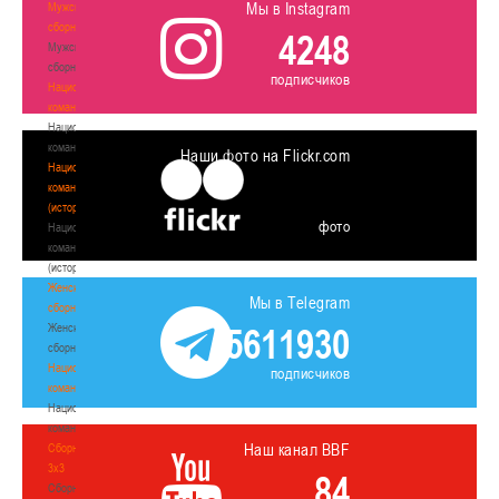
Мы в Instagram
Мужские
сборные
4248
Мужские
сборные
подписчиков
Национальная
команда
Национальная
команда
Наши фото на Flickr.com
Национальная
команда
(история)
фото
Национальная
команда
(история)
Женские
Мы в Telegram
сборные
Женские
5611930
сборные
Национальная
подписчиков
команда
Национальная
команда
Наш канал BBF
Сборные
3х3
84
Сборные