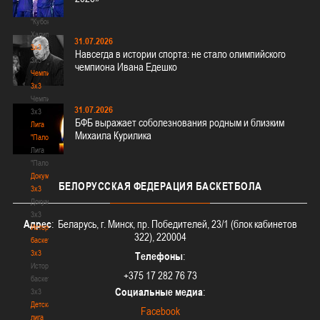
-
"Кубок
Халипского"
31.07.2026
3x3
Навсегда в истории спорта: не стало олимпийского
3x3
чемпиона Ивана Едешко
Чемпионат
3х3
Чемпионат
31.07.2026
3х3
БФБ выражает соболезнования родным и близким
Лига
Михаила Курилика
"Палова"
Лига
"Палова"
Документы
БЕЛОРУССКАЯ
ФЕДЕРАЦИЯ БАСКЕТБОЛА
3х3
Документы
3х3
Адрес
: Беларусь, г. Минск, пр. Победителей, 23/1 (блок кабинетов
История
322), 220004
баскетбола
3х3
Телефоны
:
История
+375 17 282 76 73
баскетбола
Социальные медиа
:
3х3
Детская
Facebook
лига