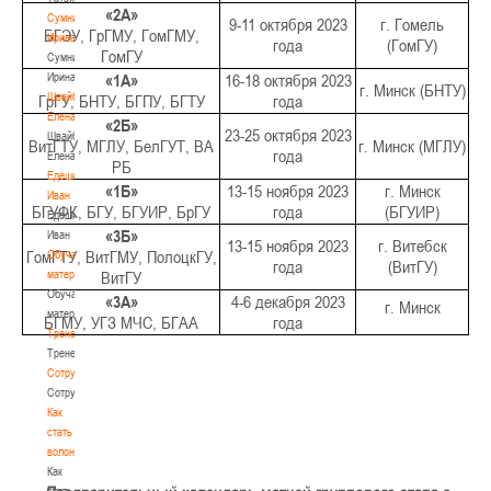
«2А»
Сумникова
9-11 октября 2023
г. Гомель
БГЭУ, ГрГМУ, ГомГМУ,
Ирина
года
(ГомГУ)
ГомГУ
Сумникова
Ирина
«1А»
16-18 октября 2023
г. Минск (БНТУ)
Швайбович
ГрГУ, БНТУ, БГПУ, БГТУ
года
Елена
«2Б»
23-25 октября 2023
Швайбович
ВитГТУ, МГЛУ, БелГУТ, ВА
г. Минск (МГЛУ)
года
Елена
РБ
Едешко
«1Б»
13-15 ноября 2023
г. Минск
Иван
БГУФК, БГУ, БГУИР, БрГУ
года
(БГУИР)
Едешко
«3Б»
Иван
13-15 ноября 2023
г. Витебск
ГомГТУ, ВитГМУ, ПолоцкГУ,
Обучающие
года
(ВитГУ)
материалы
ВитГУ
Обучающие
«3А»
4-6 декабря 2023
г. Минск
материалы
БГМУ, УГЗ МЧС, БГАА
года
Тренерам
Тренерам
Сотрудничество
Сотрудничество
Как
стать
волонтером
Как
стать