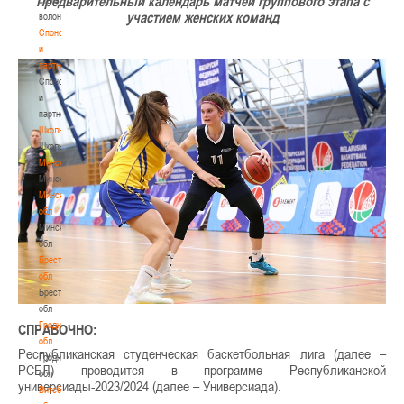
Предварительный календарь матчей группового этапа с
участием женских команд
волонтером
Спонсоры
и
партнеры
Спонсоры
и
партнеры
Школы
Школы
Минск
Минск
Минская
обл
Минская
обл
Брестская
обл
Брестская
обл
Гродненская
СПРАВОЧНО:
обл
Республиканская студенческая баскетбольная лига (далее –
Гродненская
РСБЛ) проводится в программе Республиканской
обл
универсиады-2023/2024 (далее – Универсиада).
Витебская