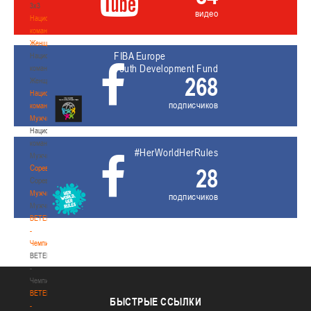
3х3
видео
Национальная
команда.
Женщины
FIBA Europe
Национальная
Youth Development Fund
команда.
268
Женщины
Национальная
подписчиков
команда.
Мужчины
Национальная
команда.
#HerWorldHerRules
Мужчины
Соревнования
28
Соревнования
Мужчины
подписчиков
Мужчины
BETERA
-
Чемпионат
BETERA
-
Чемпионат
BETERA
БЫСТРЫЕ
ССЫЛКИ
-