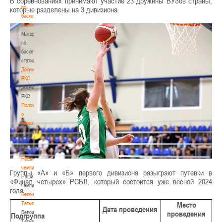
В соревнованиях принимают участие 23 дружины ВУЗов страны,
по
которые разделены на 3 дивизиона.
баскетбольной
статистике
Материалы
по
баскетбольной
статистике
Документы
РКС
Документы
РКС
Положение
о
переходах
Положение
о
переходах
Наши
чемпионы
Группы «А» и «Б» первого дивизиона разыграют путевки в
Наши
«Финал четырех» РСБЛ, который состоится уже весной 2024
чемпионы
года.
Белошапко
Татьяна
Место
Дата проведения
Белошапко
проведения
Подгруппа
Татьяна