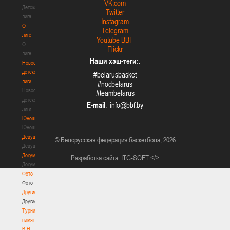
VK.com
Детская
Twitter
лига
Instagram
О
Telegram
лиге
Youtube BBF
О
Flickr
лиге
Наши хэш-теги:
:
Новости
детской
#belarusbasket
лиги
#nocbelarus
Новости
#teambelarus
детской
E-mail
:
лиги
Юноши
Юноши
Девушки
© Белорусская федерация баскетбола, 2026
Девушки
Документы
Разработка сайта
ITG-SOFT </>
Документы
Фото
Фото
Другие
Другие
Турнир
памяти
В.Н.