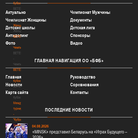
Кубок
BETERA
Актуально
Чемпионат Мужчины
-
Чемпионат Женщины
Документы
Кубок
Женщины
Детские школы
Детская лига
Женщины
Антидопинг
Спонсоры
BETERA
-
Фото
Видео
Чемпионат
BETERA
-
ГЛАВНАЯ
НАВИГАЦИЯ ОО «БФБ»
Чемпионат
BETERA
-
Главная
Руководство
Кубок
Новости
Соревнования
BETERA
Карта сайта
Контакты
-
Кубок
Международный
турнир
ПОСЛЕДНИЕ
НОВОСТИ
-
"Кубок
Халипского"
04.08.2026
Международный
«MINSK» представил Беларусь на «Играх Будущего –
турнир
2026»