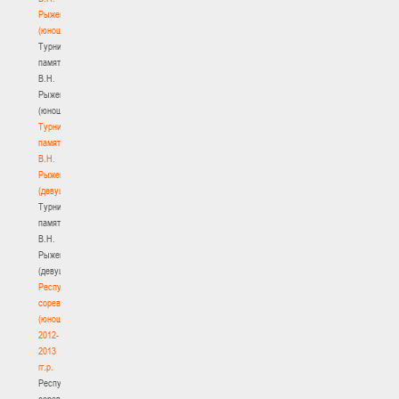
Рыженкова
(юноши)
Турнир
памяти
В.Н.
Рыженкова
(юноши)
Турнир
памяти
В.Н.
Рыженкова
(девушки)
Турнир
памяти
В.Н.
Рыженкова
(девушки)
Республиканские
соревнования
(юноши)
2012-
2013
гг.р.
Республиканские
соревнования