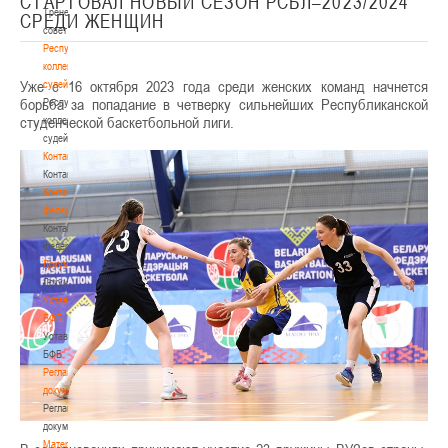
СТАРТОВАЛ НОВЫЙ СЕЗОН РСБЛ–2023/2024
Тренерский
СРЕДИ ЖЕНЩИН
совет
Республиканская
коллегия
Уже с 16 октября 2023 года среди женских команд начнется
судей
борьба за попадание в четверку сильнейших Республиканской
Республиканская
студенческой баскетбольной лиги.
коллегия
судей
Контакты
Контакты
Контакты
федерации
Контакты
федерации
Документы
Документы
Устав
БФБ
Устав
БФБ
Регламентирующие
документы
Регламентирующие
документы
Материалы