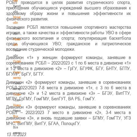
обл
РСБЛ проводится в целях развития студенческого спорта,
Витебская
приобщения обучающихся учреждений высшего образования к
обл
здоровому образу жизни и повышения эффективности их
Могилевская
физического развития.
обл
Задачами РСБЛ являются повышения спортивного мастерства
Могилевская
игроков, а также качества и эффективности работы УВО в сфере
обл
физического воспитания и спорта; популяризация баскетбола
Гомельская
среди обучающихся УВО; гражданское и патриотическое
обл
воспитание студенческой молодежи.
Гомельская
обл
Дивизион «1» у женщин формируют команды, занявшие в
Судейство
соревнованиях РСБЛ – 2022/2023 с 1 по 6 места в дивизионе «1»
Судейство
и 1-2 места в дивизионе «2» – ГрГУ, БГУФК, БГУ, БНТУ, БГПУ,
Полезные
БГУИР, БрГУ, БГТУ.
материалы
Дивизион «2» формируют команды, занявшие в соревнованиях
Полезные
РСБЛ-2022/2023 7-8 места в дивизионе «1», с 3 по 6 места в
материалы
дивизионе «2» и 1-2 места в дивизионе «3» – БГЭУ, ВитГТУ,
Судьи
МГЛУ, ГрГМУ, ГомГМУ, БелГУТ, ВА РБ, ГомГУ.
Судьи
Новости
Дивизион «3» формируют команды, занявшие в соревнованиях
Новости
РСБЛ – 2022/2023 7 место в дивизионе «2», 3-4 места в
Все
дивизионе «3», и вновь подавшие заявки – БГМУ, ГомГТУ, УГЗ
новости
МЧС, ВитГМУ, ВитГУ, БГАА, ПолоцкГУ.
Все
новости
13.10.2023