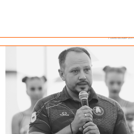
Как стать волонтером
Минск
Спонсоры и партнеры
Минская обл
Брестская обл
Гродненская об
Витебская обл
Могилевская об
Гомельская обл