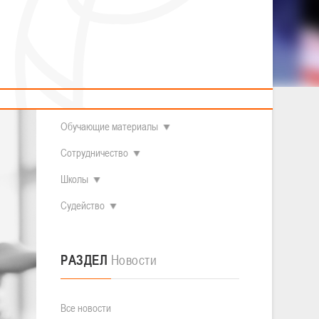
2014 гг.р.
Полезные материалы
Товарищеские игры (девушки)
О федерации
Судьи
ОДМ 2008-2009 гг.р. (девушки)
ОДМ 2008-2009 гг.р. (юноши)
Контакты
л
Первенство 2010-2011 гг.р. (юноши)
Первенство 2011-2012 гг.р. (юноши)
Документы
л
Первенство 2012-2013 гг.р. (юноши)
Наши чемпионы
Обучающие материалы
Сотрудничество
Школы
Судейство
РАЗДЕЛ
Новости
Все новости