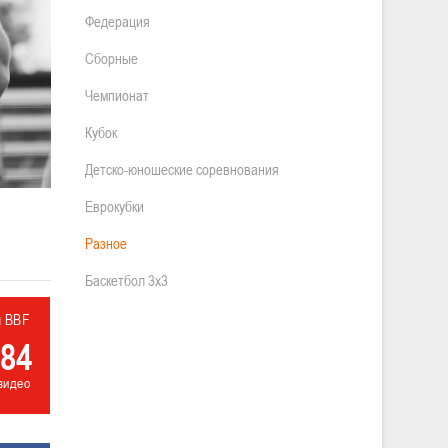
Федерация
Сборные
Чемпионат
Кубок
Детско-юношеские соревнования
Еврокубки
Разное
Баскетбол 3х3
л BBF
84
видео