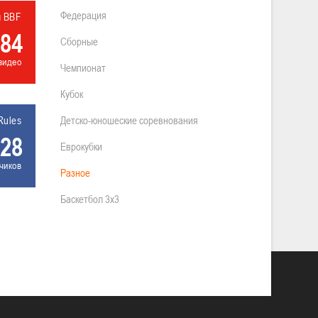
Федерация
л BBF
84
Сборные
видео
Чемпионат
Кубок
Rules
Детско-юношеские соревнования
28
Еврокубки
чиков
Разное
Баскетбол 3х3