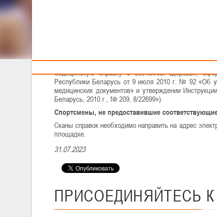
Тренерам
К соревнованиям будут допущены участники, отне
медицинское обследование и имеющие медицинску
здравоохранения Республики Беларусь (постановлени
печать врача в официальной заявке команды.
ПОСТАНОВЛЕНИЕ МИНИСТЕРСТВА СПОРТА И ТУРИЗМ
спортивных и спортивно-массовых мероприятиях не 
медицинскую справку о состоянии здоровья, офо
Республики Беларусь от 9 июля 2010 г. № 92 «Об у
медицинских документов» и утверждении Инструкции
Беларусь, 2010 г., № 209, 8/22699»).
Спортсмены, не предоставившие соответствующие
Сканы справок необходимо направить на адрес элек
площадке.
31.07.2023
ПРИСОЕДИНЯЙТЕСЬ