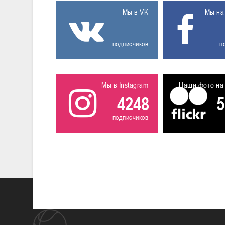
Мы в VK
Мы на
подписчиков
п
Мы в Instagram
Наши фото на 
4248
5
подписчиков