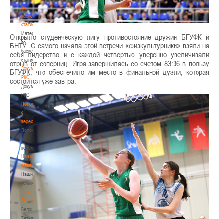
по
баскетбольной
статистике
Материалы
Открыло студенческую лигу противостояние дружин БГУФК и
по
БНТУ. С самого начала этой встречи «физкультурники» взяли на
баскетбольной
себя лидерство и с каждой четвертью уверенно увеличивали
статистике
отрыв от соперниц. Игра завершилась со счетом 83:36 в пользу
Документы
БГУФК, что обеспечило им место в финальной дуэли, которая
РКС
состоится уже завтра.
Документы
РКС
Положение
о
переходах
Положение
о
переходах
Наши
чемпионы
Наши
чемпионы
Белошапко
Татьяна
Белошапко
Татьяна