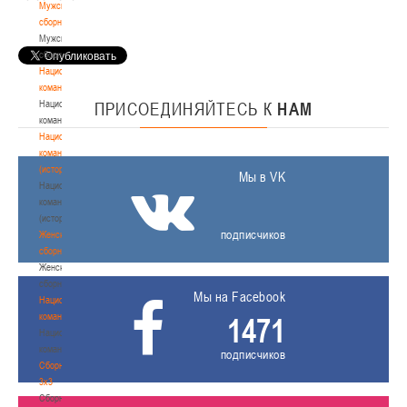
Мужские
сборные
Мужские
сборные
Национальная
команда
Национальная
ПРИСОЕДИНЯЙТЕСЬ
К
НАМ
команда
Национальная
команда
(история)
Мы в VK
Национальная
команда
(история)
подписчиков
Женские
сборные
Женские
сборные
Мы на Facebook
Национальная
команда
1471
Национальная
команда
подписчиков
Сборные
3х3
Сборные