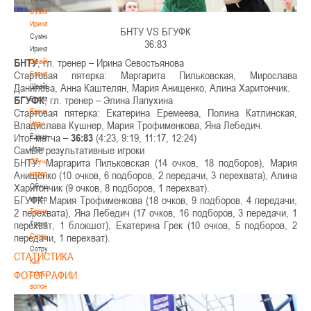
Сумникова
Ирина
БНТУ VS БГУФК
Сумникова
36:83
Ирина
БНТУ
, гл. тренер – Ирина Севостьянова
Швайбович
Стартовая пятерка: Маргарита Пильковская, Мирослава
Елена
Данилова, Анна Каштелян, Мария Анищенко, Алина Харитончик.
Швайбович
БГУФК
, гл. тренер – Элина Лапухина
Елена
Стартовая пятерка: Екатерина Еремеева, Полина Катлинская,
Едешко
Владислава Кушнер, Мария Трофименкова, Яна Лебедич.
Иван
Итог матча –
36:83
(4:23, 9:19, 11:17, 12:24)
Едешко
Самые результативные игроки
Иван
БНТУ: Маргарита Пильковская (14 очков, 18 подборов), Мария
Обучающие
Анищенко (10 очков, 6 подборов, 2 передачи, 3 перехвата), Алина
материалы
Харитончик (9 очков, 8 подборов, 1 перехват).
Обучающие
БГУФК: Мария Трофименкова (18 очков, 9 подборов, 4 передачи,
материалы
2 перехвата), Яна Лебедич (17 очков, 16 подборов, 3 передачи, 1
Тренерам
перехват, 1 блокшот), Екатерина Грек (10 очков, 5 подборов, 2
Тренерам
передачи, 1 перехват).
Сотрудничество
Сотрудничество
СТАТИСТИКА
Как
ФОТОГРАФИИ
стать
волонтером
Как
стать