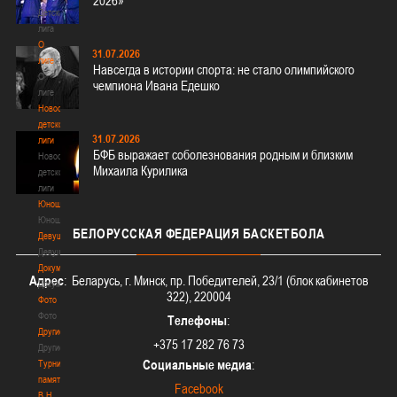
2026»
Детская
лига
О
31.07.2026
лиге
Навсегда в истории спорта: не стало олимпийского
О
чемпиона Ивана Едешко
лиге
Новости
детской
31.07.2026
лиги
БФБ выражает соболезнования родным и близким
Новости
Михаила Курилика
детской
лиги
Юноши
Юноши
БЕЛОРУССКАЯ
ФЕДЕРАЦИЯ БАСКЕТБОЛА
Девушки
Девушки
Документы
Адрес
: Беларусь, г. Минск, пр. Победителей, 23/1 (блок кабинетов
Документы
322), 220004
Фото
Фото
Телефоны
:
Другие
+375 17 282 76 73
Другие
Социальные медиа
:
Турнир
памяти
Facebook
В.Н.