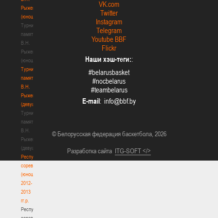
VK.com
Рыженкова
Twitter
(юноши)
Instagram
Турнир
Telegram
памяти
Youtube BBF
В.Н.
Flickr
Рыженкова
Наши хэш-теги:
:
(юноши)
Турнир
#belarusbasket
памяти
#nocbelarus
В.Н.
#teambelarus
Рыженкова
E-mail
:
(девушки)
Турнир
памяти
В.Н.
© Белорусская федерация баскетбола, 2026
Рыженкова
(девушки)
Разработка сайта
ITG-SOFT </>
Республиканские
соревнования
(юноши)
2012-
2013
гг.р.
Республиканские
соревнования