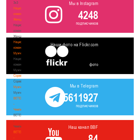
3х3
Мы в Instagram
Национальная
4248
команда.
Женщины
подписчиков
Национальная
команда.
Женщины
Национальная
Наши фото на Flickr.com
команда.
Мужчины
Национальная
фото
команда.
Мужчины
Соревнования
Соревнования
Мы в Telegram
Мужчины
Мужчины
5611927
BETERA
-
подписчиков
Чемпионат
BETERA
-
Чемпионат
Наш канал BBF
BETERA
84
-