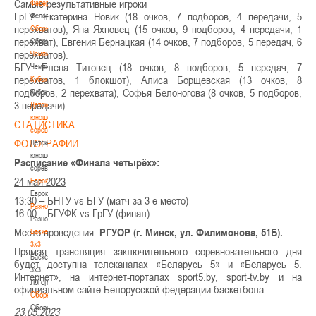
Самые результативные игроки
Федерация
ГрГУ: Екатерина Новик (18 очков, 7 подборов, 4 передачи, 5
Федерация
перехватов), Яна Яхновец (15 очков, 9 подборов, 4 передачи, 1
Сборные
перехват), Евгения Бернацкая (14 очков, 7 подборов, 5 передач, 6
Сборные
перехватов).
Чемпионат
БГУ: Елена Титовец (18 очков, 8 подборов, 5 передач, 7
Чемпионат
перехватов, 1 блокшот), Алиса Борщевская (13 очков, 8
Кубок
подборов, 2 перехвата), Софья Белоногова (8 очков, 5 подборов,
Кубок
3 передачи).
Детско-
юношеские
СТАТИСТИКА
соревнования
ФОТОГРАФИИ
Детско-
юношеские
Расписание «Финала четырёх»:
соревнования
24 мая 2023
Еврокубки
Еврокубки
13:30 – БНТУ vs БГУ (матч за 3-е место)
Разное
16:00 – БГУФК vs ГрГУ (финал)
Разное
Место проведения:
РГУОР (г. Минск, ул. Филимонова, 51Б).
Баскетбол
3х3
Прямая трансляция заключительного соревновательного дня
Баскетбол
будет доступна телеканалах «Беларусь 5» и «Беларусь 5.
3х3
Интернет», на интернет-порталах sport5.by, sport-tv.by и на
Лого[modid=121]
официальном сайте Белорусской федерации баскетбола.
Сборные
Сборные
23.05.2023