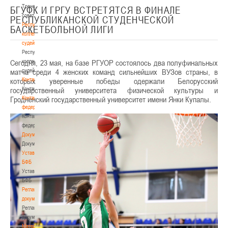
Тренерский
БГУФК И ГРГУ ВСТРЕТЯТСЯ В ФИНАЛЕ
совет
РЕСПУБЛИКАНСКОЙ СТУДЕНЧЕСКОЙ
Республиканская
БАСКЕТБОЛЬНОЙ ЛИГИ
коллегия
судей
Республиканская
Сегодня, 23 мая, на базе РГУОР состоялось два полуфинальных
коллегия
матча среди 4 женских команд сильнейших ВУЗов страны, в
судей
которых уверенные победы одержали Белорусский
Контакты
государственный университета физической культуры и
Контакты
Гродненский государственный университет имени Янки Купалы.
Контакты
федерации
Контакты
федерации
Документы
Документы
Устав
БФБ
Устав
БФБ
Регламентирующие
документы
Регламентирующие
документы
Материалы