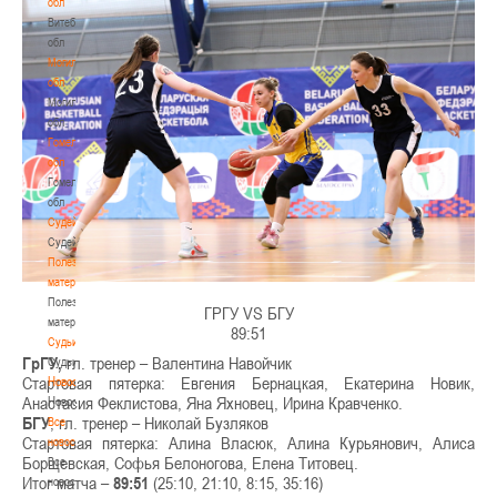
обл
Витебская
обл
Могилевская
обл
Могилевская
обл
Гомельская
обл
Гомельская
обл
Судейство
Судейство
Полезные
материалы
Полезные
ГРГУ VS БГУ
материалы
89:51
Судьи
ГрГУ,
гл. тренер – Валентина Навойчик
Судьи
Стартовая пятерка: Евгения Бернацкая, Екатерина Новик,
Новости
Анастасия Феклистова, Яна Яхновец, Ирина Кравченко.
Новости
БГУ
, гл. тренер – Николай Бузляков
Все
Стартовая пятерка: Алина Власюк, Алина Курьянович, Алиса
новости
Борщевская, Софья Белоногова, Елена Титовец.
Все
Итог матча –
89:51
(25:10, 21:10, 8:15, 35:16)
новости