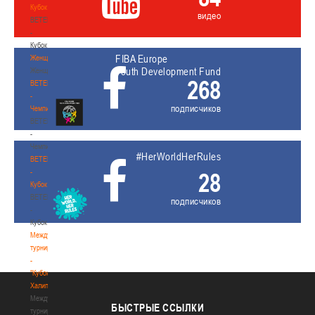
Кубок
видео
BETERA
-
Кубок
FIBA Europe
Женщины
Youth Development Fund
Женщины
268
BETERA
-
подписчиков
Чемпионат
BETERA
-
Чемпионат
#HerWorldHerRules
BETERA
-
28
Кубок
BETERA
подписчиков
-
Кубок
Международный
турнир
-
"Кубок
Халипского"
Международный
БЫСТРЫЕ
ССЫЛКИ
турнир