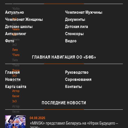
-
"Кубок
Актуально
Чемпионат Мужчины
Халипского"
Чемпионат Женщины
Документы
3x3
3x3
Детские школы
Детская лига
Чемпионат
Антидопинг
Спонсоры
3х3
Чемпионат
Фото
Видео
3х3
Лига
"Палова"
ГЛАВНАЯ
НАВИГАЦИЯ ОО «БФБ»
Лига
"Палова"
Документы
Главная
Руководство
3х3
Новости
Соревнования
Документы
3х3
Карта сайта
Контакты
История
баскетбола
3х3
ПОСЛЕДНИЕ
НОВОСТИ
История
баскетбола
3х3
04.08.2026
Детская
«MINSK» представил Беларусь на «Играх Будущего –
лига