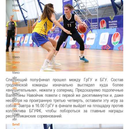
волонтером
Спонсоры
и
партнеры
Спонсоры
и
партнеры
Школы
Школы
Минск
Минск
Минская
обл
Минская
обл
Следующий полуфинал прошел между ГрГУ и БГУ. Состав
Брестская
гродненской команды изначально выглядел куда более
обл
«внушительным», нежели у соперниц. Предсказуемо подопечные
Брестская
Валентины Навойчик повели с первой же десятиминутки и, даже
обл
несмотря на проигранную третью четверть, оставили эту игру за
Гродненская
собой. Завтра в 16.00 ГрГУ в финале выйдет на площадку против
обл
коллектива БГУФК, чтобы побороться за главные награды
Гродненская
республиканских соревнований.
обл
Витебская