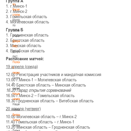
Группа А
по
1. г.Минск-1
баскетбольной
2. г.Минск-2
статистике
3. Гомельская область
Материалы
4. Могилевская область
по
Группа Б
баскетбольной
1. Гродненская область
статистике
2. Брестская область
Документы
3. Минская область
РКС
4. Витебская область
Документы
РКС
Расписание матчей:
Положение
19 апреля (среда)
о
переходах
12.00 Регистрация участников и мандатная комиссия
Положение
13.00 г.Минск-1 – Могилевская область
о
14.40 Брестская область – Минская область
переходах
16.20 Парад открытия соревнований
Наши
16.50 г.Минск-2 – Гомельская область
чемпионы
18.30 Гродненская область – Витебская область
Наши
20 апреля (четверг)
чемпионы
Белошапко
10.00 Могилевская область – г.Минск-2
Татьяна
11.40 Гомельская область – г.Минск-1
Белошапко
13.20 Минская область – Гродненская область
Татьяна