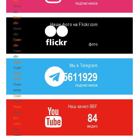
обл
подписчиков
Витебская
обл
Могилевская
обл
Наши фото на Flickr.com
Могилевская
обл
Гомельская
фото
обл
Гомельская
обл
Судейство
Мы в Telegram
Судейство
5611929
Полезные
материалы
Полезные
подписчиков
материалы
Судьи
Судьи
Наш канал BBF
Новости
Новости
84
Все
новости
видео
Все
новости