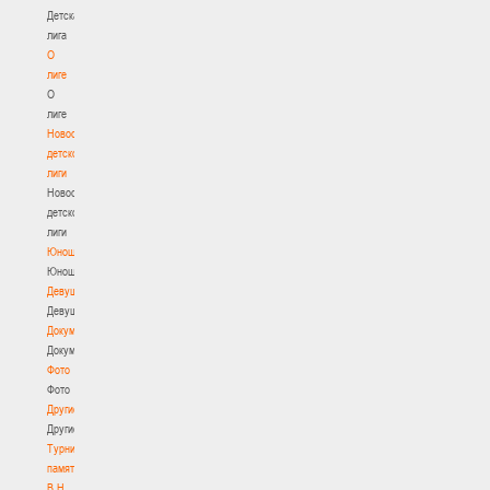
Детская
лига
О
лиге
О
лиге
Новости
детской
лиги
Новости
детской
лиги
Юноши
Юноши
Девушки
Девушки
Документы
Документы
Фото
Фото
Другие
Другие
Турнир
памяти
В.Н.