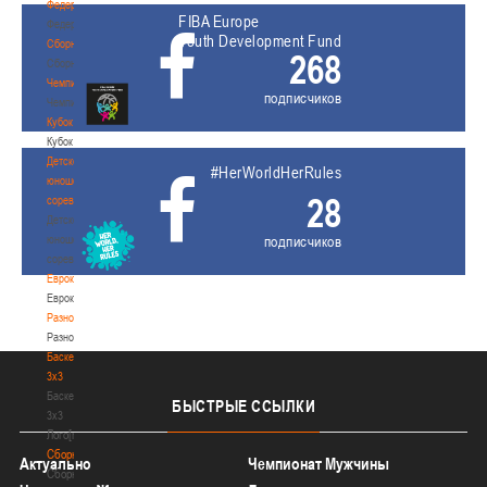
Федерация
FIBA Europe
Федерация
Youth Development Fund
Сборные
268
Сборные
Чемпионат
подписчиков
Чемпионат
Кубок
Кубок
Детско-
#HerWorldHerRules
юношеские
28
соревнования
Детско-
юношеские
подписчиков
соревнования
Еврокубки
Еврокубки
Разное
Разное
Баскетбол
3х3
Баскетбол
БЫСТРЫЕ
ССЫЛКИ
3х3
Лого[modid=121]
Сборные
Актуально
Чемпионат Мужчины
Сборные