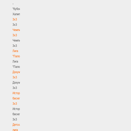
-
"Кубок
Халипского"
3x3
3x3
Чемпионат
3х3
Чемпионат
3х3
Лига
"Палова"
Лига
"Палова"
Документы
3х3
Документы
3х3
История
баскетбола
3х3
История
баскетбола
3х3
Детская
лига