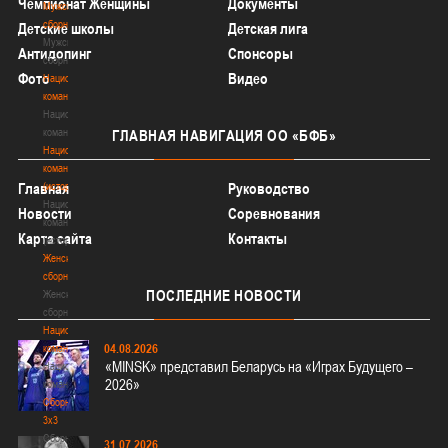
Чемпионат Женщины
Документы
Мужские
сборные
Детские школы
Детская лига
Мужские
Антидопинг
Спонсоры
сборные
Фото
Видео
Национальная
команда
Национальная
команда
ГЛАВНАЯ
НАВИГАЦИЯ ОО «БФБ»
Национальная
команда
(история)
Главная
Руководство
Национальная
Новости
Соревнования
команда
Карта сайта
Контакты
(история)
Женские
сборные
ПОСЛЕДНИЕ
НОВОСТИ
Женские
сборные
Национальная
04.08.2026
команда
«MINSK» представил Беларусь на «Играх Будущего –
Национальная
2026»
команда
Сборные
3х3
Сборные
31.07.2026