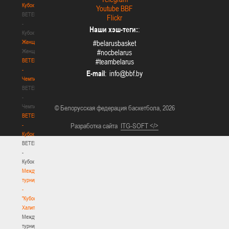
Кубок
Youtube BBF
BETERA
Flickr
-
Наши хэш-теги:
:
Кубок
Женщины
#belarusbasket
Женщины
#nocbelarus
BETERA
#teambelarus
-
E-mail
:
Чемпионат
BETERA
-
Чемпионат
© Белорусская федерация баскетбола, 2026
BETERA
-
Разработка сайта
ITG-SOFT </>
Кубок
BETERA
-
Кубок
Международный
турнир
-
"Кубок
Халипского"
Международный
турнир