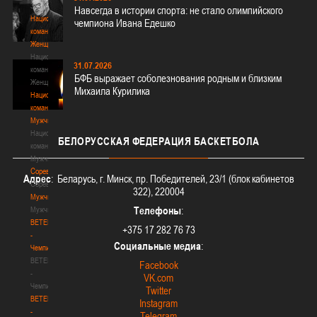
3х3
Навсегда в истории спорта: не стало олимпийского
Национальная
чемпиона Ивана Едешко
команда.
Женщины
Национальная
31.07.2026
команда.
БФБ выражает соболезнования родным и близким
Женщины
Михаила Курилика
Национальная
команда.
Мужчины
Национальная
БЕЛОРУССКАЯ
ФЕДЕРАЦИЯ БАСКЕТБОЛА
команда.
Мужчины
Соревнования
Адрес
: Беларусь, г. Минск, пр. Победителей, 23/1 (блок кабинетов
Соревнования
322), 220004
Мужчины
Телефоны
:
Мужчины
BETERA
+375 17 282 76 73
-
Социальные медиа
:
Чемпионат
BETERA
Facebook
-
VK.com
Чемпионат
Twitter
BETERA
Instagram
-
Telegram