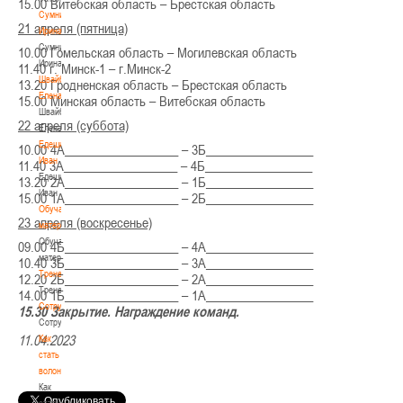
15.00 Витебская область – Брестская область
Сумникова
21 апреля (пятница)
Ирина
Сумникова
10.00 Гомельская область – Могилевская область
Ирина
11.40 г. Минск-1 – г.Минск-2
Швайбович
13.20 Гродненская область – Брестская область
Елена
15.00 Минская область – Витебская область
Швайбович
22 апреля (суббота)
Елена
Едешко
10.00 4А__________________ – 3Б_________________
Иван
11.40 3А__________________ – 4Б_________________
Едешко
13.20 2А__________________ – 1Б_________________
Иван
15.00 1А__________________ – 2Б_________________
Обучающие
23 апреля (воскресенье)
материалы
Обучающие
09.00 4Б__________________ – 4А_________________
материалы
10.40 3Б__________________ – 3А_________________
Тренерам
12.20 2Б__________________ – 2А_________________
Тренерам
14.00 1Б__________________ – 1А_________________
Сотрудничество
15.30 Закрытие. Награждение команд.
Сотрудничество
11.04.2023
Как
стать
волонтером
Как
стать