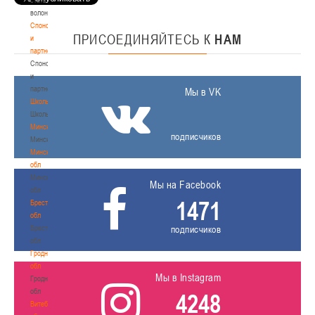
волонтером
Спонсоры
ПРИСОЕДИНЯЙТЕСЬ
К
НАМ
и
партнеры
Спонсоры
и
партнеры
Мы в VK
Школы
Школы
Минск
подписчиков
Минск
Минская
обл
Минская
Мы на Facebook
обл
1471
Брестская
обл
Брестская
подписчиков
обл
Гродненская
обл
Мы в Instagram
Гродненская
обл
4248
Витебская