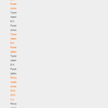
Рыженкова
(юноши)
Турнир
памяти
В.Н.
Рыженкова
(юноши)
Турнир
памяти
В.Н.
Рыженкова
(девушки)
Турнир
памяти
В.Н.
Рыженкова
(девушки)
Республиканские
соревнования
(юноши)
2012-
2013
гг.р.
Республиканские
соревнования