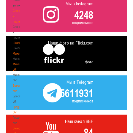
Мы в Instagram
волонтером
4248
Спонсоры
и
партнеры
подписчиков
Спонсоры
и
партнеры
Наши фото на Flickr.com
Школы
Школы
Минск
Минск
фото
Минская
обл
Минская
обл
Мы в Telegram
Брестская
5611931
обл
Брестская
подписчиков
обл
Гродненская
обл
Гродненская
Наш канал BBF
обл
84
Витебская