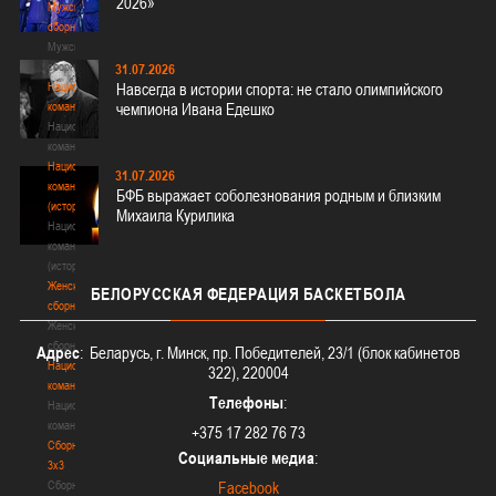
2026»
Мужские
сборные
Мужские
сборные
31.07.2026
Национальная
Навсегда в истории спорта: не стало олимпийского
команда
чемпиона Ивана Едешко
Национальная
команда
Национальная
31.07.2026
команда
БФБ выражает соболезнования родным и близким
(история)
Михаила Курилика
Национальная
команда
(история)
Женские
БЕЛОРУССКАЯ
ФЕДЕРАЦИЯ БАСКЕТБОЛА
сборные
Женские
сборные
Адрес
: Беларусь, г. Минск, пр. Победителей, 23/1 (блок кабинетов
Национальная
322), 220004
команда
Телефоны
:
Национальная
команда
+375 17 282 76 73
Сборные
Социальные медиа
:
3х3
Сборные
Facebook