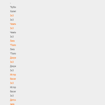
-
"Кубок
Халипского"
3x3
3x3
Чемпионат
3х3
Чемпионат
3х3
Лига
"Палова"
Лига
"Палова"
Документы
3х3
Документы
3х3
История
баскетбола
3х3
История
баскетбола
3х3
Детская
лига