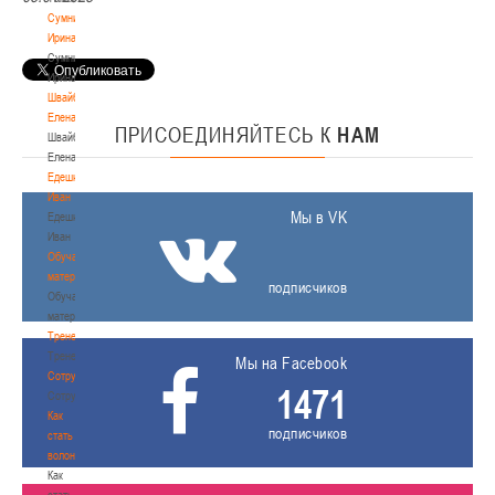
Сумникова
Ирина
Сумникова
Ирина
Швайбович
Елена
ПРИСОЕДИНЯЙТЕСЬ
К
НАМ
Швайбович
Елена
Едешко
Иван
Мы в VK
Едешко
Иван
Обучающие
материалы
подписчиков
Обучающие
материалы
Тренерам
Тренерам
Мы на Facebook
Сотрудничество
1471
Сотрудничество
Как
подписчиков
стать
волонтером
Как
стать