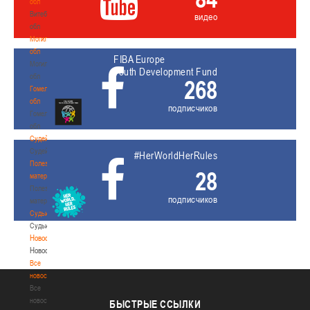
обл
Витебская
видео
обл
Могилевская
обл
FIBA Europe
Могилевская
Youth Development Fund
обл
268
Гомельская
обл
подписчиков
Гомельская
обл
Судейство
Судейство
#HerWorldHerRules
Полезные
28
материалы
Полезные
подписчиков
материалы
Судьи
Судьи
Новости
Новости
Все
новости
Все
новости
БЫСТРЫЕ
ССЫЛКИ