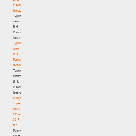
Рыженкова
(юноши)
Турнир
памяти
В.Н.
Рыженкова
(юноши)
Турнир
памяти
В.Н.
Рыженкова
(девушки)
Турнир
памяти
В.Н.
Рыженкова
(девушки)
Республиканские
соревнования
(юноши)
2012-
2013
гг.р.
Республиканские
соревнования