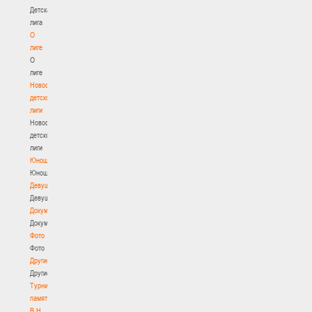
Детская
лига
О
лиге
О
лиге
Новости
детской
лиги
Новости
детской
лиги
Юноши
Юноши
Девушки
Девушки
Документы
Документы
Фото
Фото
Другие
Другие
Турнир
памяти
В.Н.