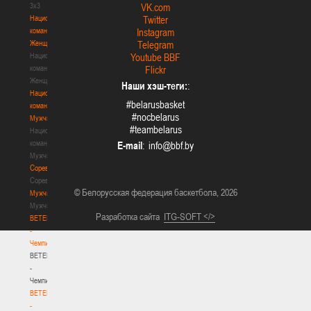
3х3
VK.com
Национальная
Twitter
команда.
Instagram
Женщины
Telegram
Национальная
Youtube BBF
команда.
Flickr
Женщины
Наши хэш-теги:
:
Национальная
#belarusbasket
команда.
#nocbelarus
Мужчины
#teambelarus
Национальная
команда.
E-mail
:
Мужчины
Соревнования
Соревнования
© Белорусская федерация баскетбола, 2026
Мужчины
Мужчины
Разработка сайта
ITG-SOFT </>
BETERA
-
Чемпионат
BETERA
-
Чемпионат
BETERA
-