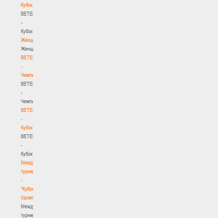
Кубок
BETERA
-
Кубок
Женщины
Женщины
BETERA
-
Чемпионат
BETERA
-
Чемпионат
BETERA
-
Кубок
BETERA
-
Кубок
Международный
турнир
-
"Кубок
Халипского"
Международный
турнир