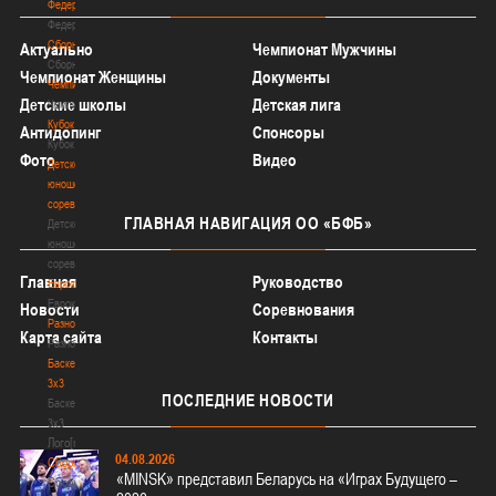
Федерация
Федерация
Сборные
Актуально
Чемпионат Мужчины
Сборные
Чемпионат Женщины
Документы
Чемпионат
Детские школы
Детская лига
Чемпионат
Кубок
Антидопинг
Спонсоры
Кубок
Фото
Видео
Детско-
юношеские
соревнования
ГЛАВНАЯ
НАВИГАЦИЯ ОО «БФБ»
Детско-
юношеские
соревнования
Главная
Руководство
Еврокубки
Еврокубки
Новости
Соревнования
Разное
Карта сайта
Контакты
Разное
Баскетбол
3х3
ПОСЛЕДНИЕ
НОВОСТИ
Баскетбол
3х3
Лого[modid=121]
04.08.2026
Сборные
«MINSK» представил Беларусь на «Играх Будущего –
Сборные