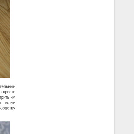
ительный
е просто
арить им
т матчи
оводству