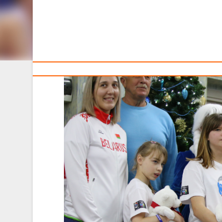
Тренерам
В рамках Республиканской новогодней благотворител
будущее» для воспитанников ГУО «Социально-педагог