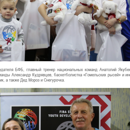
едателя БФБ, главный тренер национальных команд Анатолий Якубен
манды Александр Кудрявцев, баскетболистка «Гомельских рысей» и ин
к, а также Дед Мороз и Снегурочка.