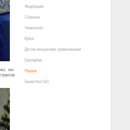
Федерация
Сборные
Чемпионат
Кубок
Детско-юношеские соревнования
Еврокубки
ко, экс-
Разное
структор
Баскетбол 3х3