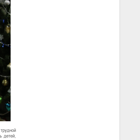
 трудной
ь детей,