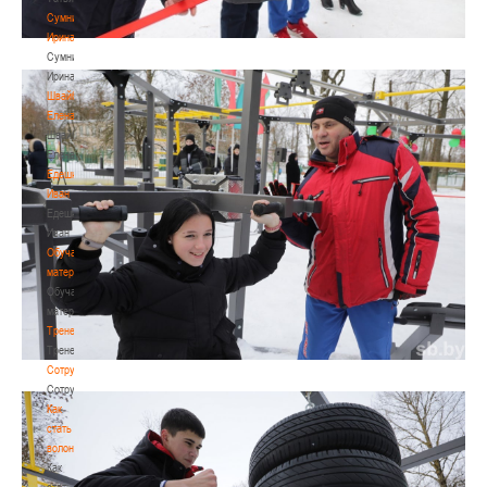
Сумникова
Ирина
Сумникова
Ирина
Швайбович
Елена
Швайбович
Елена
Едешко
Иван
Едешко
Иван
Обучающие
материалы
Обучающие
материалы
Тренерам
Тренерам
Сотрудничество
Сотрудничество
Как
стать
волонтером
Как
стать