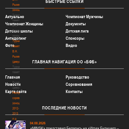
БЫСТРЫЕ
ССЫЛКИ
Рыженкова
(юноши)
Турнир
Актуально
Чемпионат Мужчины
памяти
Чемпионат Женщины
Документы
В.Н.
Детские школы
Детская лига
Рыженкова
(юноши)
Антидопинг
Спонсоры
Турнир
Фото
Видео
памяти
В.Н.
Рыженкова
ГЛАВНАЯ
НАВИГАЦИЯ ОО «БФБ»
(девушки)
Турнир
памяти
Главная
Руководство
В.Н.
Рыженкова
Новости
Соревнования
(девушки)
Карта сайта
Контакты
Республиканские
соревнования
(юноши)
ПОСЛЕДНИЕ
НОВОСТИ
2012-
2013
гг.р.
04.08.2026
Республиканские
«MINSK» представил Беларусь на «Играх Будущего –
соревнования