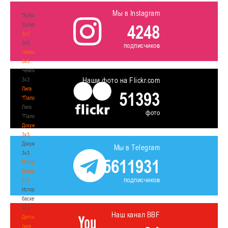
-
Мы в Instagram
"Кубок
Халипского"
4248
3x3
3x3
подписчиков
Чемпионат
3х3
Чемпионат
Наши фото на Flickr.com
3х3
Лига
51393
"Палова"
Лига
фото
"Палова"
Документы
3х3
Документы
Мы в Telegram
3х3
5611931
История
баскетбола
подписчиков
3х3
История
баскетбола
3х3
Наш канал BBF
Детская
лига