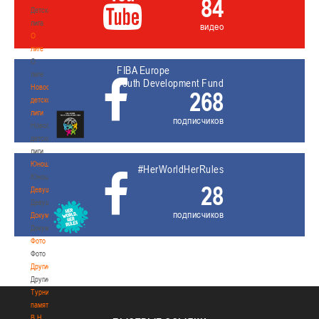
84
Детская
лига
видео
О
лиге
О
FIBA Europe
лиге
Youth Development Fund
Новости
268
детской
лиги
подписчиков
Новости
детской
лиги
Юноши
#HerWorldHerRules
Юноши
28
Девушки
Девушки
подписчиков
Документы
Документы
Фото
Фото
Другие
Другие
Турнир
памяти
В.Н.