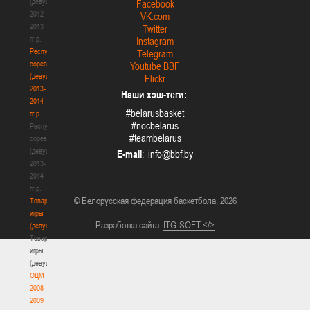
(девушки)
Facebook
2012-
VK.com
2013
Twitter
гг.р.
Instagram
Республиканские
Telegram
соревнования
Youtube BBF
(девушки)
Flickr
2013-
Наши хэш-теги:
:
2014
#belarusbasket
гг.р.
#nocbelarus
Республиканские
#teambelarus
соревнования
(девушки)
E-mail
:
2013-
2014
гг.р.
© Белорусская федерация баскетбола, 2026
Товарищеские
игры
Разработка сайта
ITG-SOFT </>
(девушки)
Товарищеские
игры
(девушки)
ОДМ
2008-
2009