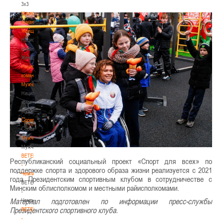
3х3
Национальная
команда.
Женщины
Национальная
команда.
Женщины
Национальная
команда.
Мужчины
Национальная
команда.
Мужчины
Соревнования
Соревнования
Мужчины
Мужчины
BETERA
Республиканский социальный проект «Спорт для всех» по
-
поддержке спорта и здорового образа жизни реализуется с 2021
Чемпионат
года Президентским спортивным клубом в сотрудничестве с
BETERA
Минским облисполкомом и местными райисполкомами.
-
Материал подготовлен по информации пресс-службы
Чемпионат
Президентского спортивного клуба.
BETERA
-