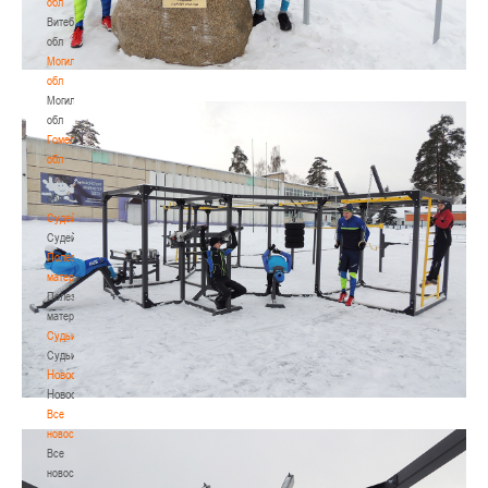
обл
Витебская
обл
Могилевская
обл
Могилевская
обл
Гомельская
обл
Гомельская
обл
Судейство
Судейство
Полезные
материалы
Полезные
материалы
Судьи
Судьи
Новости
Новости
Все
новости
Все
новости