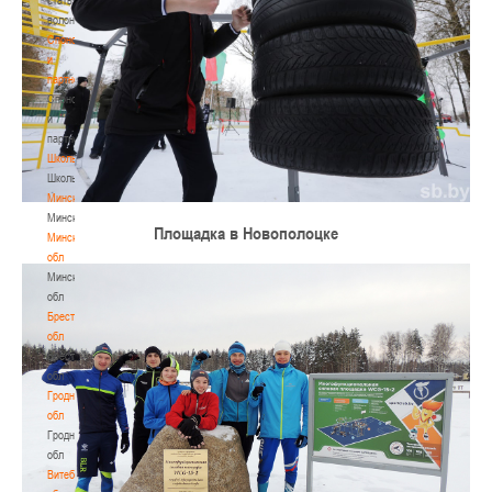
волонтером
Спонсоры
и
партнеры
Спонсоры
и
партнеры
Школы
Школы
Минск
Минск
Площадка в Новополоцке
Минская
обл
Минская
обл
Брестская
обл
Брестская
обл
Гродненская
обл
Гродненская
обл
Витебская