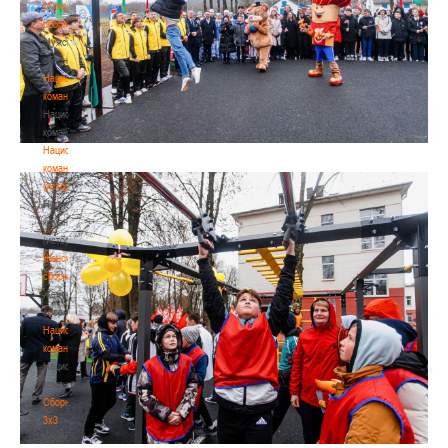
Мужские
сборные
Мужские
сборные
Национальная
команда
Национальная
команда
Национальная
команда
(история)
Национальная
команда
(история)
Женские
сборные
Женские
сборные
Национальная
команда
Национальная
команда
Сборные
3х3
Сборные