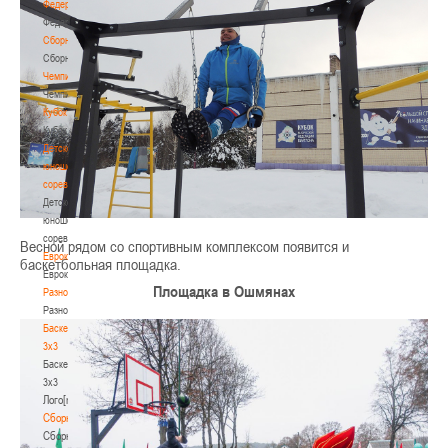
Федерация
Федерация
Сборные
Сборные
Чемпионат
Чемпионат
Кубок
Кубок
Детско-
юношеские
соревнования
Детско-
юношеские
соревнования
Весной рядом со спортивным комплексом появится и
Еврокубки
баскетбольная площадка.
Еврокубки
Площадка в Ошмянах
Разное
Разное
Баскетбол
3х3
Баскетбол
3х3
Лого[modid=121]
Сборные
Сборные