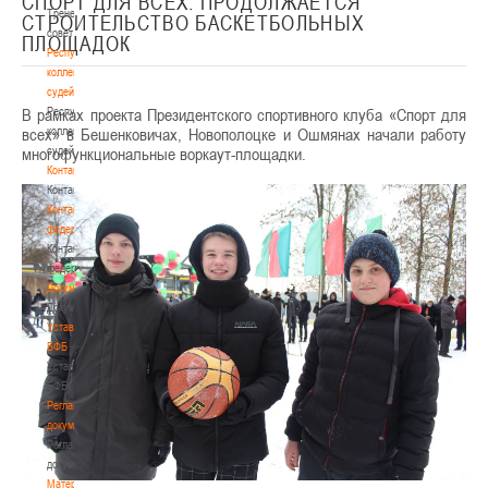
СПОРТ ДЛЯ ВСЕХ. ПРОДОЛЖАЕТСЯ
Тренерский
СТРОИТЕЛЬСТВО БАСКЕТБОЛЬНЫХ
совет
ПЛОЩАДОК
Республиканская
коллегия
судей
В рамках проекта Президентского спортивного клуба «Спорт для
Республиканская
всех» в Бешенковичах, Новополоцке и Ошмянах начали работу
коллегия
многофункциональные воркаут-площадки.
судей
Контакты
Контакты
Контакты
федерации
Контакты
федерации
Документы
Документы
Устав
БФБ
Устав
БФБ
Регламентирующие
документы
Регламентирующие
документы
Материалы