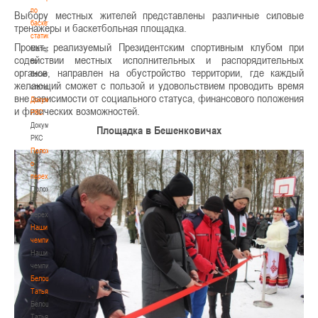
по
Выбору местных жителей представлены различные силовые
баскетбольной
тренажеры и баскетбольная площадка.
статистике
Проект, реализуемый Президентским спортивным клубом при
Материалы
содействии местных исполнительных и распорядительных
по
органов, направлен на обустройство территории, где каждый
баскетбольной
желающий сможет с пользой и удовольствием проводить время
статистике
вне зависимости от социального статуса, финансового положения
Документы
и физических возможностей.
РКС
Документы
Площадка в Бешенковичах
РКС
Положение
о
переходах
Положение
о
переходах
Наши
чемпионы
Наши
чемпионы
Белошапко
Татьяна
Белошапко
Татьяна