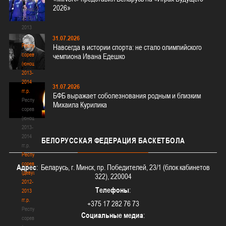
2026»
(юноши)
2012-
2013
гг.р.
31.07.2026
Республиканские
Навсегда в истории спорта: не стало олимпийского
соревнования
чемпиона Ивана Едешко
(юноши)
2013-
2014
31.07.2026
гг.р.
БФБ выражает соболезнования родным и близким
Республиканские
Михаила Курилика
соревнования
(юноши)
2013-
2014
БЕЛОРУССКАЯ
ФЕДЕРАЦИЯ БАСКЕТБОЛА
гг.р.
Республиканские
соревнования
Адрес
: Беларусь, г. Минск, пр. Победителей, 23/1 (блок кабинетов
(девушки)
322), 220004
2012-
Телефоны
:
2013
гг.р.
+375 17 282 76 73
Республиканские
Социальные медиа
:
соревнования