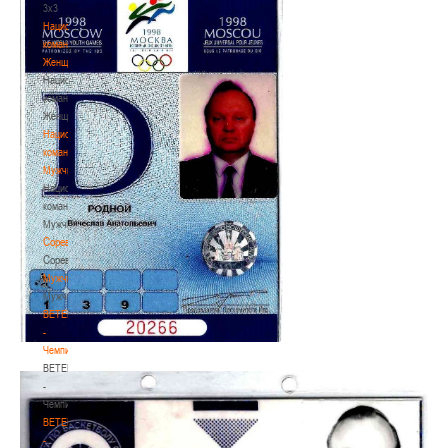
3х3
Национальная
команда.
Женщины
Национальная
команда.
Женщины
Национальная
команда.
Мужчины
Национальная
команда.
Мужчины
Соревнования
Соревнования
Мужчины
Мужчины
BETERA
-
Чемпионат
BETERA
-
Чемпионат
BETERA
-