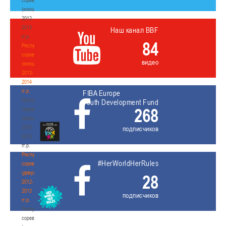
(юноши)
2012-
2013
Наш канал BBF
гг.р.
84
Республиканские
соревнования
видео
(юноши)
2013-
2014
гг.р.
FIBA Europe
Республиканские
Youth Development Fund
268
соревнования
(юноши)
2013-
подписчиков
2014
гг.р.
Республиканские
#HerWorldHerRules
соревнования
(девушки)
28
2012-
2013
подписчиков
гг.р.
Республиканские
соревнования