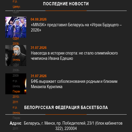
гг.р.
ПОСЛЕДНИЕ
НОВОСТИ
(девушки)
ОДМ
2008-
04.08.2026
2009
«MINSK» представил Беларусь на «Играх Будущего –
гг.р.
2026»
(девушки)
ОДМ
2008-
31.07.2026
2009
Навсегда в истории спорта: не стало олимпийского
гг.р.
чемпиона Ивана Едешко
(юноши)
ОДМ
2008-
2009
31.07.2026
БФБ выражает соболезнования родным и близким
гг.р.
Михаила Курилика
(юноши)
Первенство
2010-
2011
БЕЛОРУССКАЯ
ФЕДЕРАЦИЯ БАСКЕТБОЛА
гг.р.
(юноши)
Первенство
Адрес
: Беларусь, г. Минск, пр. Победителей, 23/1 (блок кабинетов
2010-
322), 220004
2011