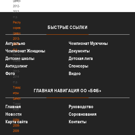
(девушки)
2012-
2013
гг.р.
Республиканские
БЫСТРЫЕ
ССЫЛКИ
соревнования
(девушки)
2013-
Актуально
Чемпионат Мужчины
2014
гг.р.
Чемпионат Женщины
Документы
Республиканские
Детские школы
Детская лига
соревнования
Антидопинг
Спонсоры
(девушки)
2013-
Фото
Видео
2014
гг.р.
Товарищеские
ГЛАВНАЯ
НАВИГАЦИЯ ОО «БФБ»
игры
(девушки)
Товарищеские
Главная
Руководство
игры
Новости
Соревнования
(девушки)
ОДМ
Карта сайта
Контакты
2008-
2009