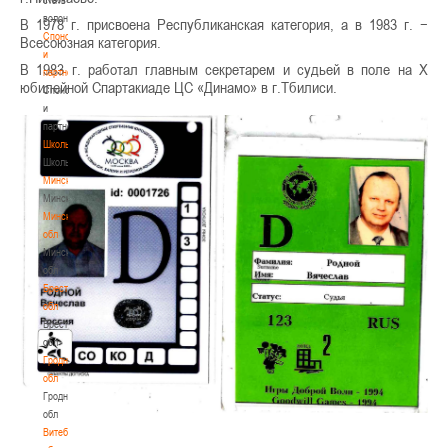
волонтером
В 1978 г. присвоена Республиканская категория, а в 1983 г. −
Спонсоры
Всесоюзная категория.
и
В 1983 г. работал главным секретарем и судьей в поле на Х
партнеры
юбилейной Спартакиаде ЦС «Динамо» в г.Тбилиси.
Спонсоры
и
партнеры
Школы
Школы
Минск
Минск
Минская
обл
Минская
обл
Брестская
обл
Брестская
обл
Гродненская
обл
Гродненская
обл
Витебская