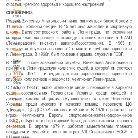
счастья, крепкого здоровья и хорошего настроения!
Сумникова
Ирина
СПРАВОЧНО:
Сумникова
Родной Вячеслав Анатольевич начал заниматься баскетболом с
Ирина
11 лет в школьной секции. В 15 лет был зачислен в спортивную
Швайбович
школу Василеостровского района Ленинграда, по окончании
Елена
которой был направлен в команду старших юношей в ЛИАП
Швайбович
(Ленинградский институт авиаприборостроения). В 1965 г.
Елена
упомянутая дружина завоевала 1-e место в клубном первенстве
Едешко
г. Ленинграда. В 1966г. был призван в армию, служил в ГСВГ.
Иван
Едешко
В 1969 г., после завершения службы, Вячеслава Анатольевича
Иван
приняли в Ленинградскую коллегию судей, в которой он состоял
Обучающие
до конца 1974 г. и судил детские соревнования, первенство
материалы
клубных коллективов и ведомств, чемпионат Ленинграда.
Обучающие
С 1975 по 1983 гг. включительно (в связи с переездом в Харьков)
материалы
судил соревнования Первенства Украины среди юношей и
Тренерам
девушек, команд общества «Буревестник», а также Чемпионат
Тренерам
Украины среди мужских и женских команд, первенств ЦС
Сотрудничество
«Динамо», ЦС ДСО «Авангард» и «Зенит». В 1979 г. работал на
Сотрудничество
играх Чемпионата Европы спортсменов-железнодорожников
Как
(USIC) в г.Бресте в секретарской бригаде заместителем главного
стать
секретаря. В апреле 1979 г. работал заместителем главного
волонтером
секретаря и судьей в поле на играх VII Спартакиады УССР в
Как
г.Николаеве.
стать