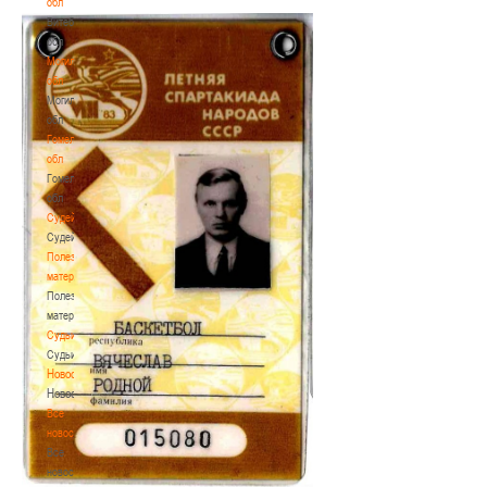
обл
Витебская
обл
Могилевская
обл
Могилевская
обл
Гомельская
обл
Гомельская
обл
Судейство
Судейство
Полезные
материалы
Полезные
материалы
Судьи
Судьи
Новости
Новости
Все
новости
Все
новости