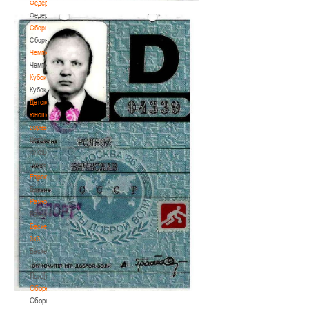
Федерация
Федерация
Сборные
Сборные
Чемпионат
Чемпионат
Кубок
Кубок
Детско-
юношеские
соревнования
Детско-
юношеские
соревнования
Еврокубки
Еврокубки
Разное
Разное
Баскетбол
3х3
Баскетбол
3х3
Лого[modid=121]
Сборные
Сборные