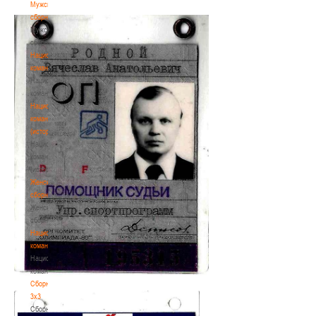
Мужские
сборные
Мужские
сборные
Национальная
команда
Национальная
команда
Национальная
команда
(история)
Национальная
команда
(история)
Женские
сборные
Женские
сборные
Национальная
команда
Национальная
команда
Сборные
3х3
Сборные