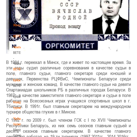
Кубок
BETERA
-
Кубок
Женщины
Женщины
BETERA
-
Чемпионат
BETERA
-
В 1984 г. переехал в Минск, где и живет по настоящее время. За
Чемпионат
эти годы судил различные соревнования в качестве судьи в
BETERA
поле, главного судьи, главного секретаря среди юношей и
-
девушек, Первенства РЦФВиС, Чемпионаты Беларуси среди
Кубок
мужских и женских команд. В качестве главного судьи на девяти
BETERA
Спартакиадах школьников РБ в различных городах Беларуси. В
-
1987г. в качестве заместителя главного секретаря и судьи в поле
Кубок
работал на Всесоюзных играх учащихся спортивных школ в г.
Международный
Тбилиси. В 1991г. был главным секретарем на международном
турнир
турнире общества глухих в г.Минске.
-
"Кубок
С 1992 г. по 2009 г. был членом ГСК с I по ХVII Чемпионаты
Халипского"
Республики Беларусь, из них семь сезонов главным судьей и
Международный
десять сезонов главным секретарем. В качестве главного
турнир
секретаря работал на 19-ти турнирах (1997-2011гг., 2014-2016гг.,