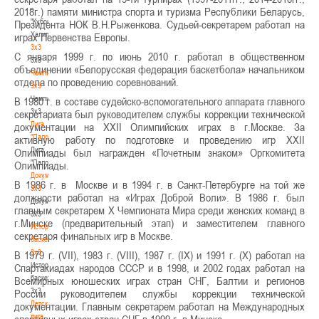
-
2018г.) памяти министра спорта и туризма Республики Беларусь,
"Кубок
Президента НОК В.Н.Рыженкова. Судьей-секретарем работал на
Халипского"
играх Первенства Европы.
3x3
С января 1999 г. по июнь 2010 г. работал в общественном
3x3
объединении «Белорусская федерация баскетбола» начальником
Чемпионат
отдела по проведению соревнований.
3х3
Чемпионат
В 1980 г. в составе судейско-вспомогательного аппарата главного
3х3
секретариата был руководителем службы коррекции технической
Лига
документации на XXII Олимпийских играх в г.Москве. За
"Палова"
активную работу по подготовке и проведению игр XXII
Лига
Олимпиады был награжден «Почетным знаком» Оргкомитета
"Палова"
Олимпиады.
Документы
В 1986 г. в Москве и в 1994 г. в Санкт-Петербурге на той же
3х3
должности работал на «Играх Доброй Воли». В 1986 г. был
Документы
главным секретарем Х Чемпионата Мира среди женских команд в
3х3
г.Минске (предварительный этап) и заместителем главного
История
секретаря финальных игр в Москве.
баскетбола
3х3
В 1979 г. (VII), 1983 г. (VIII), 1987 г. (IX) и 1991 г. (Х) работал на
История
Спартакиадах народов СССР и в 1998, и 2002 годах работал на
баскетбола
Всемирных юношеских играх стран СНГ, Балтии и регионов
3х3
России руководителем службы коррекции технической
Детская
документации. Главным секретарем работал на Международных
лига
спортивных играх стран СНГ в 1999 г. в Минске.