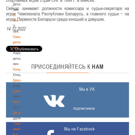
Детская
Сейчас занимает должности комиссара и судьи-секретаря на
лига
играх Чемпионата Республики Беларусь, а главного судьи − на
О
играх Первенств Беларуси среди юношей и девушек.
лиге
О
14.12.2022
лиге
Новости
детской
лиги
Новости
детской
лиги
ПРИСОЕДИНЯЙТЕСЬ
К
НАМ
Юноши
Юноши
Девушки
Девушки
Мы в VK
Документы
Документы
Фото
Фото
подписчиков
Другие
Другие
Турнир
Мы на Facebook
памяти
В.Н.