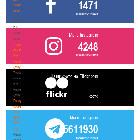
1471
Рыженкова
(юноши)
подписчиков
Турнир
памяти
В.Н.
Рыженкова
Мы в Instagram
(юноши)
4248
Турнир
памяти
подписчиков
В.Н.
Рыженкова
(девушки)
Турнир
Наши фото на Flickr.com
памяти
В.Н.
Рыженкова
(девушки)
фото
Республиканские
соревнования
(юноши)
Мы в Telegram
2012-
2013
5611930
гг.р.
Республиканские
подписчиков
соревнования