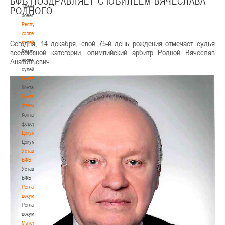
БФБ ПОЗДРАВЛЯЕТ С ЮБИЛЕЕМ ВЯЧЕСЛАВА
Тренерский
РОДНОГО
совет
Республиканская
коллегия
Сегодня, 14 декабря, свой 75-й день рождения отмечает судья
судей
всесоюзной категории, олимпийский арбитр Родной Вячеслав
Республиканская
Анатольевич.
коллегия
судей
Контакты
Контакты
Контакты
федерации
Контакты
федерации
Документы
Документы
Устав
БФБ
Устав
БФБ
Регламентирующие
документы
Регламентирующие
документы
Материалы