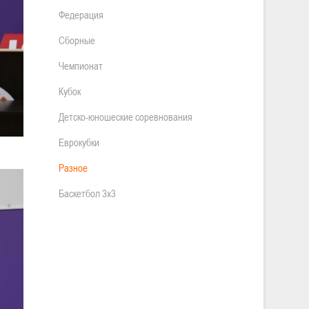
Федерация
Сборные
Чемпионат
Кубок
Детско-юношеские соревнования
Еврокубки
Разное
Баскетбол 3х3