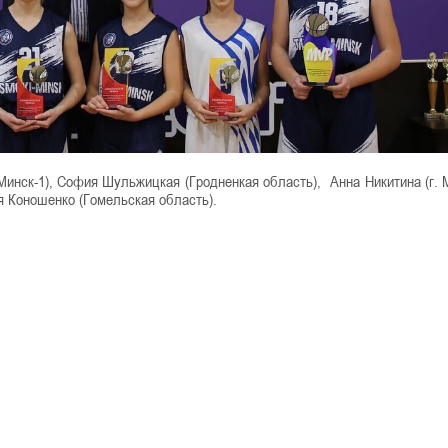
Минск-1), София Шульжицкая (Гродненкая область), Анна Никитина (г. М
я Коношенко (Гомельская область).