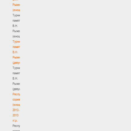
Рыженкова
(юноши)
Турнир
памяти
В.Н.
Рыженкова
(юноши)
Турнир
памяти
В.Н.
Рыженкова
(девушки)
Турнир
памяти
В.Н.
Рыженкова
(девушки)
Республиканские
соревнования
(юноши)
2012-
2013
гг.р.
Республиканские
соревнования