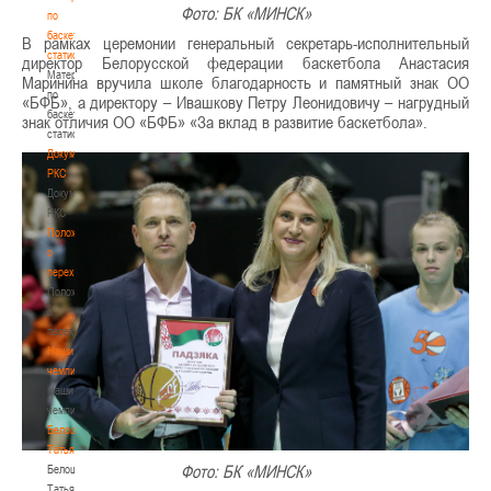
Фото: БК «МИНСК»
по
баскетбольной
В рамках церемонии генеральный секретарь-исполнительный
статистике
директор Белорусской федерации баскетбола Анастасия
Материалы
Маринина вручила школе благодарность и памятный знак ОО
по
«БФБ», а директору – Ивашкову Петру Леонидовичу – нагрудный
баскетбольной
знак отличия ОО «БФБ» «За вклад в развитие баскетбола».
статистике
Документы
РКС
Документы
РКС
Положение
о
переходах
Положение
о
переходах
Наши
чемпионы
Наши
чемпионы
Белошапко
Татьяна
Фото: БК «МИНСК»
Белошапко
Татьяна