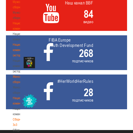
Мужские
Наш канал BBF
сборные
84
Мужские
сборные
видео
Национальная
команда
Национальная
команда
FIBA Europe
Национальная
Youth Development Fund
268
команда
(история)
подписчиков
Национальная
команда
(история)
Женские
#HerWorldHerRules
сборные
Женские
28
сборные
Национальная
подписчиков
команда
Национальная
команда
Сборные
3х3
Сборные