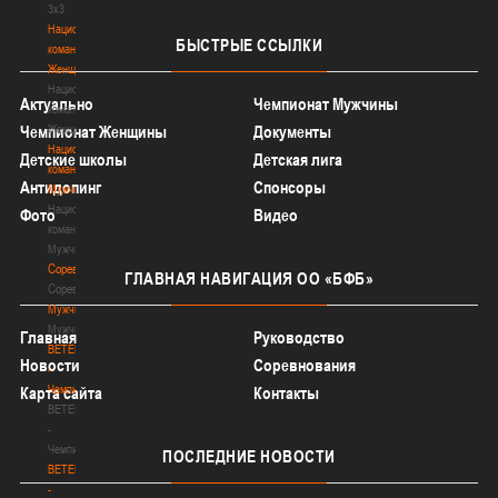
3х3
Национальная
БЫСТРЫЕ
ССЫЛКИ
команда.
Женщины
Национальная
Актуально
Чемпионат Мужчины
команда.
Женщины
Чемпионат Женщины
Документы
Национальная
Детские школы
Детская лига
команда.
Антидопинг
Спонсоры
Мужчины
Национальная
Фото
Видео
команда.
Мужчины
Соревнования
ГЛАВНАЯ
НАВИГАЦИЯ ОО «БФБ»
Соревнования
Мужчины
Мужчины
Главная
Руководство
BETERA
Новости
Соревнования
-
Чемпионат
Карта сайта
Контакты
BETERA
-
Чемпионат
ПОСЛЕДНИЕ
НОВОСТИ
BETERA
-