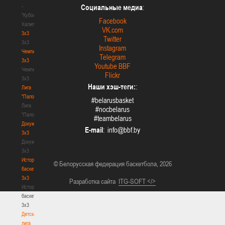
-
Социальные медиа
:
"Кубок
Facebook
Халипского"
VK.com
3x3
Twitter
3x3
Instagram
Чемпионат
Telegram
3х3
Youtube BBF
Чемпионат
Flickr
3х3
Наши хэш-теги:
:
Лига
"Палова"
#belarusbasket
Лига
#nocbelarus
"Палова"
#teambelarus
Документы
E-mail
:
3х3
Документы
3х3
История
© Белорусская федерация баскетбола, 2026
баскетбола
3х3
Разработка сайта
ITG-SOFT </>
История
баскетбола
3х3
Детская
лига