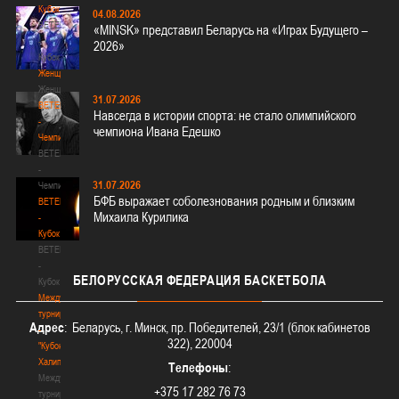
Кубок
04.08.2026
BETERA
«MINSK» представил Беларусь на «Играх Будущего –
-
2026»
Кубок
Женщины
Женщины
31.07.2026
BETERA
Навсегда в истории спорта: не стало олимпийского
-
чемпиона Ивана Едешко
Чемпионат
BETERA
-
31.07.2026
Чемпионат
БФБ выражает соболезнования родным и близким
BETERA
Михаила Курилика
-
Кубок
BETERA
-
БЕЛОРУССКАЯ
ФЕДЕРАЦИЯ БАСКЕТБОЛА
Кубок
Международный
турнир
Адрес
: Беларусь, г. Минск, пр. Победителей, 23/1 (блок кабинетов
-
322), 220004
"Кубок
Халипского"
Телефоны
:
Международный
+375 17 282 76 73
турнир