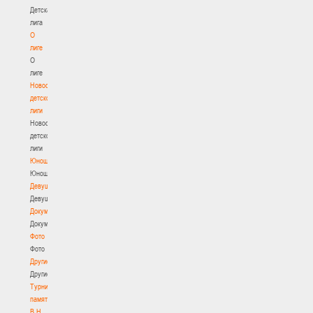
Детская
лига
О
лиге
О
лиге
Новости
детской
лиги
Новости
детской
лиги
Юноши
Юноши
Девушки
Девушки
Документы
Документы
Фото
Фото
Другие
Другие
Турнир
памяти
В.Н.