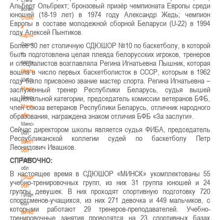
Альберт Ольбрехт; бронзовый призёр чемпионата Европы среди
волонтером
юношей (18-19 лет) в 1974 году Александр Жедь; чемпион
Спонсоры
Европы в составе молодежной сборной Беларуси (U-22) в 1994
и
году Алексей Пынтиков.
партнеры
Более 30 лет столичную СДЮШОР №10 по баскетболу, в которой
Спонсоры
была подготовлена целая плеяда белорусских игроков, тренеров
и
и специалистов возглавляла Регина Игнатьевна Пышник, которая
партнеры
вошла в число первых баскетболисток в СССР, которым в 1962
Школы
году было присвоено звание мастер спорта. Регина Игнатьевна –
Школы
заслуженный тренер Республики Беларусь, судья вышей
Минск
национальной категории, председатель комиссии ветеранов БФБ,
Минск
член союза ветеранов Республики Беларусь, отличник народного
Минская
образования, награждена знаком отличия БФБ «За заслуги».
обл
Минская
Сейчас директором школы является судья ФИБА, председатель
обл
Республиканской коллегии судей по баскетболу Петр
Брестская
Леонидович Ивашков.
обл
СПРАВОЧНО:
Брестская
обл
В настоящее время в СДЮШОР «МИНСК» укомплектованы 55
Гродненская
учебно-тренировочных групп, из них 31 группа юношей и 24
обл
группы девушек. В них проходят спортивную подготовку 720
Гродненская
спортсменов-учащихся, из них 271 девочка и 449 мальчиков, с
обл
которыми работают 29 тренеров-преподавателей. Учебно-
Витебская
тренировочные занятия проводятся на 23 спортивных базах