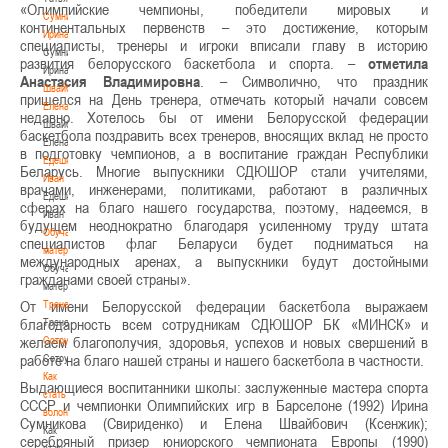
«Олимпийские чемпионы, победители мировых и
Сумникова
континентальных первенств – это достижение, которым
Ирина
специалисты, тренеры и игроки вписали главу в историю
Сумникова
развития белорусского баскетбола и спорта. –
отметила
Ирина
Анастасия Владимировна
. – Символично, что праздник
Швайбович
пришелся на День тренера, отмечать который начали совсем
Елена
недавно. Хотелось бы от имени Белорусской федерации
Швайбович
баскетбола поздравить всех тренеров, вносящих вклад не просто
Елена
в подготовку чемпионов, а в воспитание граждан Республики
Едешко
Беларусь. Многие выпускники СДЮШОР стали учителями,
Иван
врачами, инженерами, политиками, работают в различных
Едешко
сферах на благо нашего государства, поэтому, надеемся, в
Иван
будущем неоднократно благодаря усиленному труду штата
Обучающие
специалистов флаг Беларуси будет подниматься на
материалы
международных аренах, а выпускники будут достойными
Обучающие
гражданами своей страны».
материалы
От имени Белорусской федерации баскетбола выражаем
Тренерам
благодарность всем сотрудникам СДЮШОР БК «МИНСК» и
Тренерам
желаем благополучия, здоровья, успехов и новых свершений в
Сотрудничество
работе на благо нашей страны и нашего баскетбола в частности.
Сотрудничество
Как
Выдающиеся воспитанники школы: заслуженные мастера спорта
стать
СССР и чемпионки Олимпийских игр в Барселоне (1992) Ирина
волонтером
Сумникова (Свириденко) и Елена Швайбович (Ксенжик);
Как
серебряный призер юниорского чемпионата Европы (1990)
стать