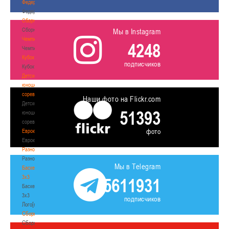
Федерация
Федерация
Сборные
Сборные
Мы в Instagram
Чемпионат
4248
Чемпионат
Кубок
подписчиков
Кубок
Детско-
юношеские
соревнования
Наши фото на Flickr.com
Детско-
51393
юношеские
соревнования
фото
Еврокубки
Еврокубки
Разное
Разное
Мы в Telegram
Баскетбол
3х3
5611931
Баскетбол
3х3
подписчиков
Лого[modid=121]
Сборные
Сборные