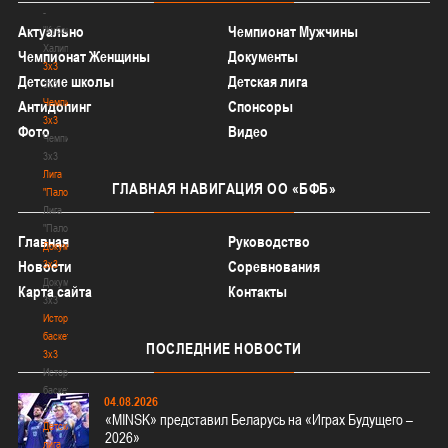
-
Актуально
Чемпионат Мужчины
"Кубок
Халипского"
Чемпионат Женщины
Документы
3x3
Детские школы
Детская лига
3x3
Чемпионат
Антидопинг
Спонсоры
3х3
Фото
Видео
Чемпионат
3х3
Лига
ГЛАВНАЯ
НАВИГАЦИЯ ОО «БФБ»
"Палова"
Лига
"Палова"
Главная
Руководство
Документы
3х3
Новости
Соревнования
Документы
Карта сайта
Контакты
3х3
История
баскетбола
ПОСЛЕДНИЕ
НОВОСТИ
3х3
История
баскетбола
04.08.2026
3х3
«MINSK» представил Беларусь на «Играх Будущего –
Детская
2026»
лига