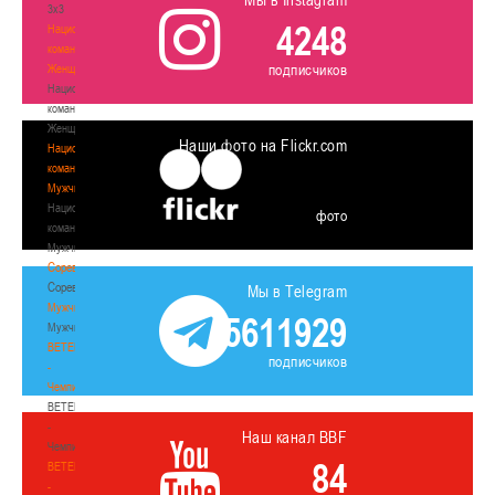
3х3
4248
Национальная
команда.
подписчиков
Женщины
Национальная
команда.
Женщины
Наши фото на Flickr.com
Национальная
команда.
Мужчины
Национальная
фото
команда.
Мужчины
Соревнования
Соревнования
Мы в Telegram
Мужчины
5611929
Мужчины
BETERA
подписчиков
-
Чемпионат
BETERA
-
Наш канал BBF
Чемпионат
84
BETERA
-