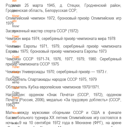
обл
Родился 25 марта 1945, д. Стецки, Гродненский район,
Витебская
Гродненская область, Белорусская ССР;
обл
Могилевская
Олимпийский чемпион 1972, бронзовый призёр Олимпийских игр
обл
1976
Могилевская
Заслуженный мастер спорта СССР (1972)
обл
Гомельская
Чемпион мира 1974, серебряный призёр чемпионата мира 1978
обл
Чемпион Европы 1971, 1979, серебряный призёр чемпионата
Гомельская
Европы 1975; бронзовый призёр чемпионата Европы 1973
обл
Судейство
Чемпион СССР 1971-74, 1976, 1977, 1979, 1980. Серебряный
Судейство
призёр чемпионата СССР 1975
Полезные
Чемпион Универсиады 1970; серебряный призёр — 1973 г.
материалы
Полезные
Победитель Спартакиады народов СССР 1975, 1979
материалы
Обладатель Кубка европейских чемпионов 1970/1971.
Судьи
Судьи
Награжден: орденом «Знак Почёта» (СССР, 1972), орденом
Новости
Почёта (Россия, 2006), медалью «За трудовую доблесть» (СССР,
Новости
1982).
Все
Матч между мужскими сборными СССР и США в финале
новости
баскетбольного турнира XX летних Олимпийских игр состоялся в
Все
ночь с 9 на 10 сентября 1972 года в Мюнхене (ФРГ), на арене
новости