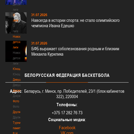
Детская
лига
31.07.2026
О
Навсегда в истории спорта: не стало олимпийского
лиге
чемпиона Ивана Едешко
О
лиге
Новости
детской
31.07.2026
лиги
БФБ выражает соболезнования родным и близким
Новости
Михаила Курилика
детской
лиги
Юноши
Юноши
БЕЛОРУССКАЯ
ФЕДЕРАЦИЯ БАСКЕТБОЛА
Девушки
Девушки
Документы
Адрес
: Беларусь, г. Минск, пр. Победителей, 23/1 (блок кабинетов
Документы
322), 220004
Фото
Телефоны
:
Фото
Другие
+375 17 282 76 73
Другие
Социальные медиа
:
Турнир
Facebook
памяти
VK.com
В.Н.