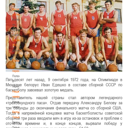
по
баскетбольной
статистике
Материалы
по
баскетбольной
статистике
Документы
РКС
Документы
РКС
Положение
о
переходах
Положение
Пятьдесят лет назад, 9 сентября 1972 года, на Олимпиаде в
о
Мюнхене белорус Иван Едешко в составе сборной СССР по
переходах
баскетболу завоевал золотую медаль.
Наши
чемпионы
Представитель нашей страны стал автором легендарного
Наши
«трехсекундного паса». Отдав передачу Александру Белову за
чемпионы
три секунды до окончания финального матча со сборной США.
Белошапко
Тогда в напряжённой концовке матча баскетболисты советской
Татьяна
сборной три раза вводили мяч в игру из-за остановок и проблем с
Белошапко
отсчётом времени и, в конце концов, вырвали победу у
Татьяна