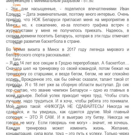
американцев с минимальным разрывом - 51:50.
Сумникова
- Эти дни насыщенные, - поделился впечатлениями Иван
Ирина
Едешко. – Дата знаменательная, поэтому много интервью. Очень
Сумникова
приятно, что НОК Беларуси пригласил меня на мероприятие в
Ирина
Минск, но, к сожалению, из-за плотного графика встреч с
Швайбович
журналистами у меня не получилось приехать. Надеюсь, в
Елена
скором времени посетить Беларусь, которая в эти годы отмечает
Швайбович
столетие развития баскетбола в стране.
Елена
Едешко
Во время визита в Минск в 2017 году легенда мирового и
Иван
белорусского спорта рассказывал:
Едешко
– Я до 14 лет все секции в Гродно перепробовал. А баскетбол…
Иван
Сначала шел на тренировку со своей командой, потом бежал на
Обучающие
тренировку со старшими, и везде бегом, бегом, не мог спокойно
материалы
ходить. Врожденное это, как бы сейчас сказали, талант такой от
Обучающие
природы. Я с 18 лет уже за сборную области выступал. До сих
материалы
пор считаю, что звание чемпион Беларуси – одно из главных в
Тренерам
моей карьере. Любой успех приходит через труд. Чтобы стать
Тренерам
лучшим, надо трудиться. И я хочу, чтобы ребята это понимали.
Сотрудничество
Мой девиз такой: «НИКОГДА НЕ СДАВАЙТЕСЬ! Никогда не
Сотрудничество
сдавайся, и ты увидишь, как сдаются другие. Мой главный
Как
соперник – ЭТО Я САМ. И я выиграю эту битву. Никогда не
стать
говори не могу. Если говоришь «не могу» - значит, не хочешь.
волонтером
Каждая тренировка может изменить жизнь. Желание,
Как
концентрация, сила воли, труд – это путь к успеху. Только через
стать