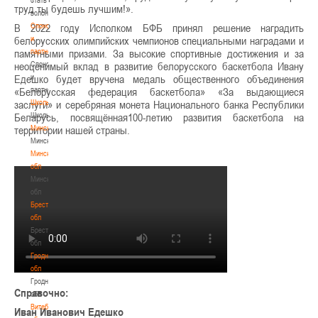
труд ты будешь лучшим!».
волонтером
Спонсоры
В 2022 году Исполком БФБ принял решение наградить
и
белорусских олимпийских чемпионов специальными наградами и
партнеры
памятными призами. За высокие спортивные достижения и за
Спонсоры
неоценимый вклад в развитие белорусского баскетбола Ивану
и
Едешко будет вручена медаль общественного объединения
партнеры
«Белорусская федерация баскетбола» «За выдающиеся
Школы
заслуги» и серебряная монета Национального банка Республики
Школы
Беларусь, посвящённая100-летию развития баскетбола на
Минск
территории нашей страны.
Минск
Минская
обл
Минская
обл
Брестская
обл
Брестская
обл
Гродненская
обл
Гродненская
Справочно:
обл
Витебская
Иван Иванович Едешко