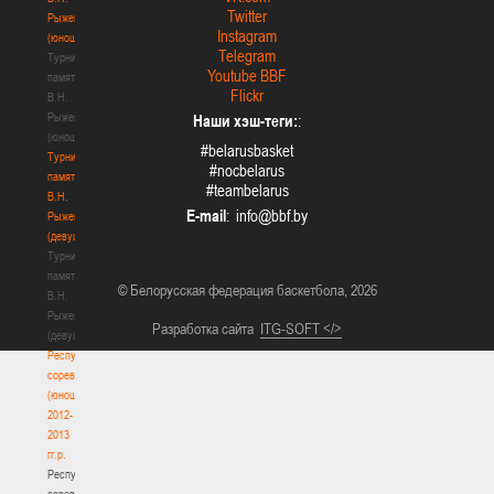
Twitter
Рыженкова
Instagram
(юноши)
Telegram
Турнир
Youtube BBF
памяти
Flickr
В.Н.
Рыженкова
Наши хэш-теги:
:
(юноши)
#belarusbasket
Турнир
#nocbelarus
памяти
#teambelarus
В.Н.
E-mail
:
Рыженкова
(девушки)
Турнир
памяти
© Белорусская федерация баскетбола, 2026
В.Н.
Рыженкова
Разработка сайта
ITG-SOFT </>
(девушки)
Республиканские
соревнования
(юноши)
2012-
2013
гг.р.
Республиканские
соревнования