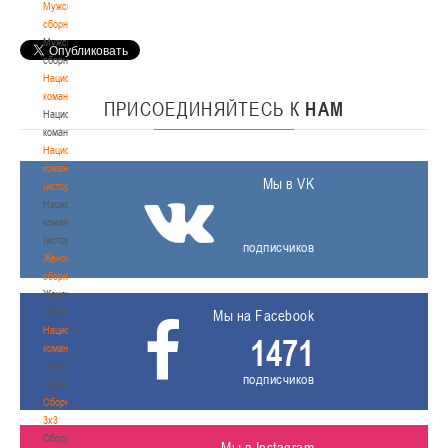
Мужские
сборные
Мужские
сборные
Национальная
команда
ПРИСОЕДИНЯЙТЕСЬ
К
НАМ
Национальная
команда
Национальная
команда
Мы в VK
(история)
Национальная
команда
(история)
подписчиков
Женские
сборные
Женские
сборные
Мы на Facebook
Национальная
1471
команда
Национальная
подписчиков
команда
Сборные
3х3
Сборные
Мы в Instagram