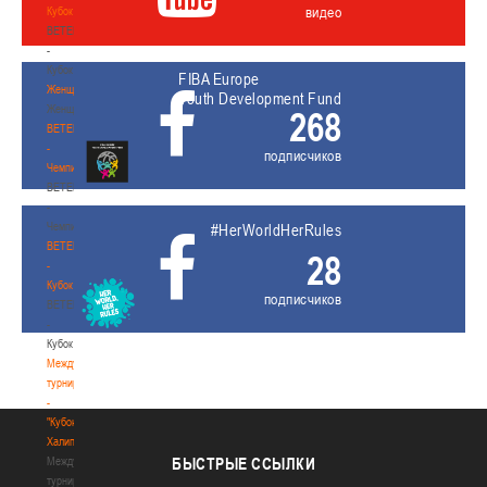
видео
Кубок
BETERA
-
Кубок
FIBA Europe
Женщины
Youth Development Fund
Женщины
268
BETERA
-
подписчиков
Чемпионат
BETERA
-
Чемпионат
#HerWorldHerRules
BETERA
28
-
Кубок
подписчиков
BETERA
-
Кубок
Международный
турнир
-
"Кубок
Халипского"
Международный
БЫСТРЫЕ
ССЫЛКИ
турнир