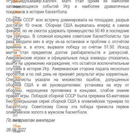
«Руди-Зедльмайер-Халле». Матч стал одним из наиболее
Федерация
запоминающихся событий Игр и наиболее драматичных
Федерация
поединков в истории баскетбола.
Сборные
Сборные
Сборная СССР всю встречу доминировала на площадке, разрыв
Чемпионат
достигал 10 очков. Сборная США вырвалась вперёд в самом
Чемпионат
финале, но не смогла удержать преимущество 50:49 в последние
Кубок
три секунды. В сложной концовке советские баскетболисты три
Кубок
раза вводили мяч в игру из-за остановок и проблем с отсчётом
Детско-
времени и, в итоге, вырвали победу со счётом 51:50. Исход
юношеские
матча стал предметом долгих разбирательств и дискуссий.
соревнования
Американские игроки и официальные лица команды отказались
Детско-
выйти на церемонию награждения, что остаётся исключительным
юношеские
случаем в истории Игр. Американская сторона подала несколько
соревнования
протестов и по сей день не признаёт результат игры корректным.
Еврокубки
Специалисты указали на множество ошибок, допущенных
Еврокубки
сборной США и её руководителями: установка на игру от
Разное
обороны, недооценка противника в концовке, слабое знание
Разное
правил игры. Победой сборной СССР была прервана 63-матчевая
Баскетбол
беспроигрышная серия сборной США в олимпийских турнирах по
3х3
баскетболу. Советскому Союзу эта победа принесла первое
Баскетбол
олимпийское золото в мужском баскетболе.
3х3
По материалам википедии
Лого[modid=121]
Сборные
09.09.2022
Сборные