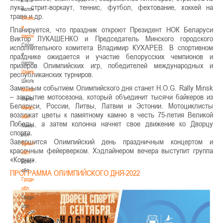
лука, стрит-воркаут, теннис, футбол, фехтование, хоккей на
волонтером
траве и др.
Спонсоры
и
Планируется, что праздник откроют Президент НОК Беларуси
партнеры
Виктор ЛУКАШЕНКО и Председатель Минского городского
Спонсоры
исполнительного комитета Владимир КУХАРЕВ. В спортивном
и
празднике ожидается и участие белорусских чемпионов и
партнеры
призеров Олимпийских игр, победителей международных и
Школы
республиканских турниров.
Школы
Заметным событием Олимпийского дня станет H.O.G. Rally Minsk
Минск
– закрытие мотосезона, который объединит тысячи байкеров из
Минск
Беларуси, России, Литвы, Латвии и Эстонии. Мотоциклисты
Минская
возложат цветы к памятному камню в честь 75-летия Великой
обл
Победы, а затем колонна начнет свое движение ко Дворцу
Минская
спорта
.
обл
Завершится Олимпийский день праздничным концертом и
Брестская
красочным фейерверком. Хэдлайнером вечера выступит группа
обл
«Корни».
Брестская
обл
ПРОГРАММА ОЛИМПИЙСКОГО ДНЯ-2022
Гродненская
обл
Гродненская
обл
Витебская