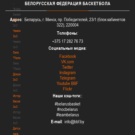
БЕЛОРУССКАЯ
ФЕДЕРАЦИЯ БАСКЕТБОЛА
-
"Кубок
Халипского"
Адрес
: Беларусь, г. Минск, пр. Победителей, 23/1 (блок кабинетов
3x3
322), 220004
3x3
Чемпионат
Телефоны
:
3х3
+375 17 282 76 73
Чемпионат
3х3
Социальные медиа
:
Лига
Facebook
"Палова"
VK.com
Лига
Twitter
"Палова"
Instagram
Документы
Telegram
3х3
Youtube BBF
Документы
Flickr
3х3
Наши хэш-теги:
:
История
баскетбола
#belarusbasket
3х3
#nocbelarus
История
#teambelarus
баскетбола
E-mail
:
3х3
Детская
лига