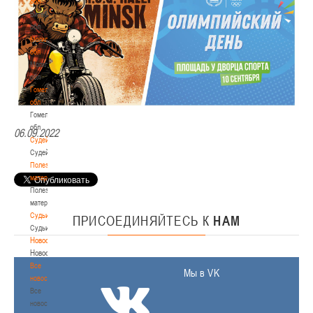
обл
Витебская
обл
Могилевская
обл
Могилевская
обл
Гомельская
обл
Гомельская
обл
06.09.2022
Судейство
Судейство
Полезные
материалы
Полезные
материалы
Судьи
ПРИСОЕДИНЯЙТЕСЬ
К
НАМ
Судьи
Новости
Новости
Все
Мы в VK
новости
Все
новости