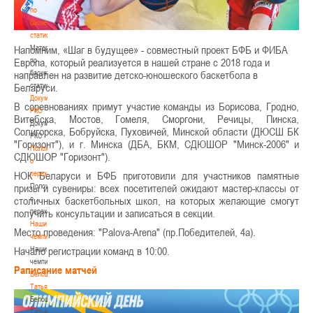
по
баскетбольной
статистике
Материалы
Напомним, «Шаг в будущее» - совместный проект БФБ и ФИБА
по
Европа, который реализуется в нашей стране с 2018 года и
баскетбольной
направлен на развитие детско-юношеского баскетбола в
статистике
Беларуси.
Документы
В соревнованиях примут участие команды из Борисова, Гродно,
РКС
Витебска, Мостов, Гомеля, Сморгони, Речицы, Пинска,
Документы
Солигорска, Бобруйска, Пуховичей, Минской области (ДЮСШ БК
РКС
"Горизонт"), и г. Минска (ДБА, БКМ, СДЮШОР "Минск-2006" и
Положение
СДЮШОР "Горизонт").
о
переходах
НОК Беларуси и БФБ приготовили для участников памятные
Положение
призы и сувениры: всех посетителей ожидают мастер-классы от
о
столичных баскетбольных школ, на которых желающие смогут
переходах
получить консультации и записаться в секции.
Наши
Место проведения: "Palova-Arena" (пр.Победителей, 4а).
чемпионы
Наши
Начало регистрации команд в 10:00.
чемпионы
Раписание матчей
Белошапко
Татьяна
Белошапко
Татьяна