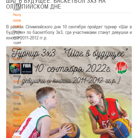
ШАГ В БУДУЩЕЕ. БАСКЕТБОЛ 3Х3 НА
Тренерский
ОЛИМПИЙСКОМ ДНЕ
совет
Республиканская
коллегия
В рамках Олимпийского дня 10 сентября пройдет турнир «Шаг в
судей
будущее» по баскетболу 3х3, где участниками станут девушки и
Республиканская
юноши 2011-2012 гг.р.
коллегия
судей
Контакты
Контакты
Контакты
федерации
Контакты
федерации
Документы
Документы
Устав
БФБ
Устав
БФБ
Регламентирующие
документы
Регламентирующие
документы
Материалы