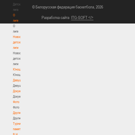
Детская
© Белорусская федерация баскетбола, 2026
лига
О
Разработка сайта
ITG-SOFT </>
лиге
О
лиге
Новости
детской
лиги
Новости
детской
лиги
Юноши
Юноши
Девушки
Девушки
Документы
Документы
Фото
Фото
Другие
Другие
Турнир
памяти
В.Н.