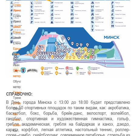
Сумникова
Ирина
Сумникова
Ирина
Швайбович
Елена
Швайбович
Елена
Едешко
Иван
Едешко
Иван
Обучающие
материалы
Обучающие
материалы
Тренерам
СПРАВОЧНО:
Тренерам
В День города Минска с 13:00 до 18:00 будет представлено
Сотрудничество
более 50 спортивных площадок по таким видам, как: акробатика,
Сотрудничество
баскетбол, бокс, борьба, брейк-данс, велоспорт, волейбол,
Как
гандбол, спортивная и художественная гимнастика, гольф,
стать
гребля академическая, гребля на байдарках и каноэ, дзюдо,
волонтером
каратэ, корфбол, легкая атлетика, настольный теннис, роллер-
Как
спорт, самбо, скейтбординг, современное пятиборье, стрельба из
стать