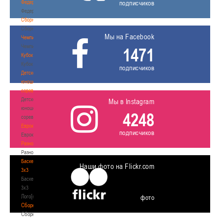
Федерация
подписчиков
Федерация
Сборные
Сборные
Мы на Facebook
Чемпионат
Чемпионат
1471
Кубок
Кубок
подписчиков
Детско-
юношеские
соревнования
Детско-
Мы в Instagram
юношеские
4248
соревнования
Еврокубки
подписчиков
Еврокубки
Разное
Разное
Баскетбол
Наши фото на Flickr.com
3х3
Баскетбол
3х3
Лого[modid=121]
фото
Сборные
Сборные