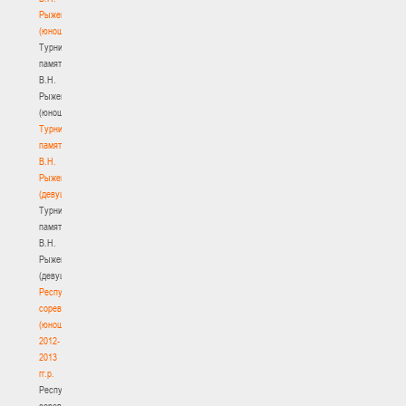
Рыженкова
(юноши)
Турнир
памяти
В.Н.
Рыженкова
(юноши)
Турнир
памяти
В.Н.
Рыженкова
(девушки)
Турнир
памяти
В.Н.
Рыженкова
(девушки)
Республиканские
соревнования
(юноши)
2012-
2013
гг.р.
Республиканские
соревнования