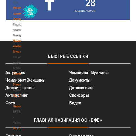
28
3х3
Национальная
подписчиков
команда.
Женщины
Национальная
команда.
Женщины
Национальная
команда.
Мужчины
БЫСТРЫЕ
ССЫЛКИ
Национальная
команда.
Мужчины
Актуально
Чемпионат Мужчины
Соревнования
Соревнования
Чемпионат Женщины
Документы
Мужчины
Детские школы
Детская лига
Мужчины
Антидопинг
Спонсоры
BETERA
-
Фото
Видео
Чемпионат
BETERA
-
ГЛАВНАЯ
НАВИГАЦИЯ ОО «БФБ»
Чемпионат
BETERA
-