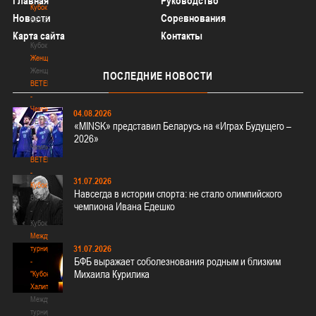
Главная
Руководство
Кубок
Новости
Соревнования
BETERA
-
Карта сайта
Контакты
Кубок
Женщины
Женщины
ПОСЛЕДНИЕ
НОВОСТИ
BETERA
-
Чемпионат
04.08.2026
BETERA
«MINSK» представил Беларусь на «Играх Будущего –
-
2026»
Чемпионат
BETERA
-
31.07.2026
Кубок
Навсегда в истории спорта: не стало олимпийского
BETERA
чемпиона Ивана Едешко
-
Кубок
Международный
31.07.2026
турнир
БФБ выражает соболезнования родным и близким
-
Михаила Курилика
"Кубок
Халипского"
Международный
турнир