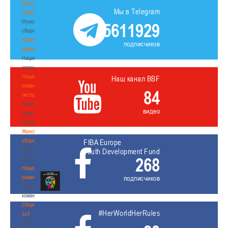
Мужские
Мы в Telegram
сборные
Мужские
5611929
сборные
Национальная
подписчиков
команда
Национальная
команда
Национальная
Наш канал BBF
команда
84
(история)
Национальная
видео
команда
(история)
Женские
сборные
FIBA Europe
Женские
Youth Development Fund
268
сборные
Национальная
команда
подписчиков
Национальная
команда
Сборные
#HerWorldHerRules
3х3
Сборные