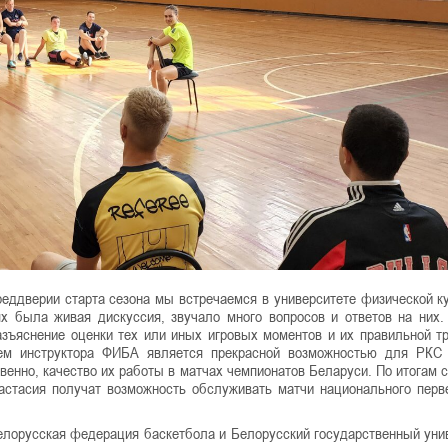
преддверии старта сезона мы встречаемся в университете физической к
 была живая дискуссия, звучало много вопросов и ответов на них
зъяснение оценки тех или иных игровых моментов и их правильной тр
ем инструктора ФИБА является прекрасной возможностью для РКС 
венно, качество их работы в матчах чемпионатов Беларуси. По итогам 
тасия получат возможность обслуживать матчи национального перв
елорусская федерация баскетбола и Белорусский государственный уни