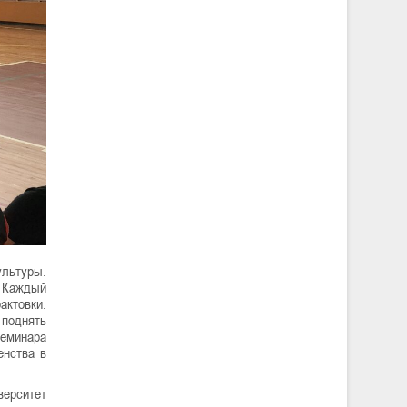
ультуры.
. Каждый
актовки.
поднять
семинара
енства в
верситет