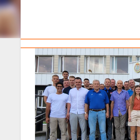
Тренерам
В минувшие выходные, 27-28 августа, на базе Б
предсезонный судейский семинар с участием 39
специальности "баскетбол".