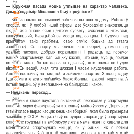
гг.р.
— Кіруючая пасада моцна ўплывае на характар чалавека.
(юноши)
Дома Уладзімір Мікалаевіч быў кіраўніком?
Первенство
2011-
— Бацька ніколі не прыносіў рабочыя пытанні дадому. Работа ў
2012
спорце, як і ў любой іншай сферы, дзе ўсярэдзіне знаходзяцца
гг.р.
людзі, якія лічаць сябе цэнтрам сусвету, звязаная з інтрыгамі,
(юноши)
канкурэнцыяй, барацьбой за месца пад сонцам. І, будучы пад
Первенство
прыгнётам такіх праблем, сваю сям'ю бацька ад гэтага
2011-
засцерагаў. Са спорту мы бачылі яго сяброў, уражанні ад
2012
удалых паездак, добрыя перажыванні і радасць ад перамог
гг.р.
нашых спартсменаў. Калі бацьку казалі, што сын, мусіць, пойдзе
(юноши)
па яго слядах, ён катэгарычна адказваў, што такога не будзе
Первенство
ніколі. Ён ведаў, якая гэта цяжкая і часам няўдзячная работа.
2012-
Але ён настойваў на тым, каб я займаўся спортам. З шасці гадоў
2013
і да сёмага класа я займаўся баскетболам. І даволі нядрэнна. А
гг.р.
потым перайшоў у веславанне на байдарках і каноэ.
(юноши)
— Нечаканы пераход...
Первенство
2012-
— У сёмым класе паўстала пытанне аб пераходзе ў спартыўны
2013
клас, які якраз фарміраваўся з хлопцаў майго ўзросту. Дарэчы, у
гг.р.
гэтым класе вырас касцяк юнацкай зборнай, якая была прызёрам
(юноши)
чэмпіянату СССР. Бацька быў не супраць пераходу ў спартыўны
Контакты
клас. Але грудзьмі на амбразуру лягла мама, якая не хацела для
Контакты
мяне такога спартыўнага жыцця, як у бацькі. Як я потым
даведаўся, яны ўсё жыццё рыхтавалі мяне да таго, каб я стаў