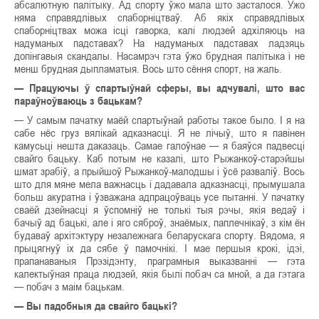
абсалютную палітыку. Ад спорту ўжо мала што засталося. Ужо
няма справядлівых спаборніцтваў. Аб якіх справядлівых
спаборніцтвах можа ісці гаворка, калі людзей адхіляюць на
надуманых падставах? На надуманых падставах ладзяць
допінгавыя скандалы. Насамрэч гэта ўжо брудная палітыка і не
менш брудная дыпламатыя. Вось што сёння спорт, на жаль.
— Працуючы ў спартыўнай сферы, вы адчувалі, што вас
параўноўваюць з бацькам?
— У самым пачатку маёй спартыўнай работы такое было. І я на
сабе нёс груз вялікай адказнасці. Я не лічыў, што я павінен
камусьці нешта даказаць. Самае галоўнае — я баяўся падвесці
свайго бацьку. Каб потым не казалі, што Рыжанкоў-старэйшы
шмат зрабіў, а прыйшоў Рыжанкоў-малодшы і ўсё разваліў. Вось
што для мяне мела важнасць і дадавала адказнасці, прымушала
больш акуратна і ўзважана адпрацоўваць усе пытанні. У пачатку
сваёй дзейнасці я ўспомніў не толькі тыя рэчы, якія ведаў і
бачыў ад бацькі, але і яго сяброў, знаёмых, паплечнікаў, з кім ён
будаваў архітэктуру незалежнага беларускага спорту. Вядома, я
прыцягнуў іх да сябе ў памочнікі. І мае першыя крокі, ідэі,
прапанаваныя Прэзідэнту, праграмныя выказванні — гэта
калектыўная праца людзей, якія былі побач са мной, а да гэтага
— побач з маім бацькам.
— Вы падобныя да свайго бацькі?