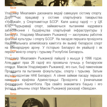
по
баскетбольной
статистике
Уладзімір Мікалаевіч дасканала ведаў савецкую сістэму спорту.
Материалы
Доўгі час працаваў у сістэме спартыўнага таварыства
по
«Ураджай», у Спорткамітэце БССР. Каля шасці гадоў — у ЦК
баскетбольной
КПБ, курыраваў спорт, займаючыся пытаннямі кадравага
статистике
забеспячэння і будаўніцтва спартыўнай інфраструктуры ў
Документы
Беларусі. Уладзімір Мікалаевіч Рыжанкоў — заслужаны работнік
РКС
фізічнай культуры і спорту БССР. На пасадзе першага прэзідэнта
Документы
Нацыянальнага алімпійскага камітэта ён вывеў беларускі спорт
РКС
на міжнародную арэну. У гісторыю Беларусі ён увайшоў і як
Положение
першы міністр спорту і турызму Рэспублікі Беларусь.
о
Уладзімір Мікалаевіч Рыжанкоў пайшоў з жыцця ў 1996 годзе.
переходах
Але нават праз 26 гадоў яго прозвішча гучыць у беларускім
Положение
спорце. Максім Уладзіміравіч Рыжанкоў, яго сын, быў памочнікам
о
Прэзідэнта па пытаннях фізкультуры, спорту і турызму. Затым
переходах
віцэ-прэзідэнтам НАК Беларусі. А сёння займае пасаду першага
Наши
намесніка кіраўніка Адміністрацыі Прэзідэнта і ўзначальвае
чемпионы
федэрацыю баскетбола. Пра свайго знакамітага бацьку і яго
Наши
ўклад у айчынны спорт Максім Рыжанкоў расказаў «Звяздзе».
чемпионы
Белошапко
Татьяна
Белошапко
Татьяна