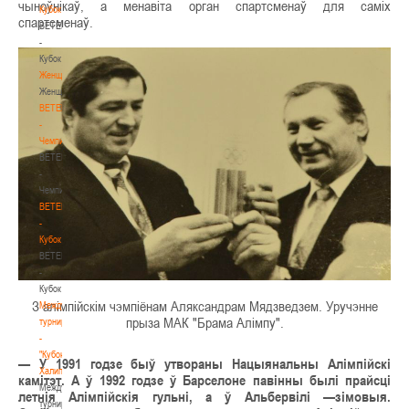
чыноўнікаў, а менавіта орган спартсменаў для саміх
Кубок
спартсменаў.
BETERA
-
Кубок
Женщины
Женщины
BETERA
-
Чемпионат
BETERA
-
Чемпионат
BETERA
-
Кубок
BETERA
-
Кубок
З алімпійскім чэмпіёнам Аляксандрам Мядзведзем. Уручэнне
Международный
прыза МАК "Брама Алімпу".
турнир
-
"Кубок
— У 1991 годзе быў утвораны Нацыянальны Алімпійскі
Халипского"
камітэт. А ў 1992 годзе ў Барселоне павінны былі прайсці
Международный
летнія Алімпійскія гульні, а ў Альбервілі —зімовыя.
турнир