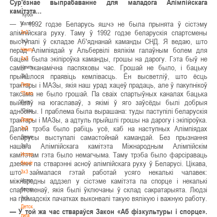
Сур'ёзнае выпрабаванне для маладога Алімпійскага
-
камітэта...
"Кубок
— У 1992 годзе Беларусь яшчэ не была прынята ў сістэму
Халипского"
алімпійскага руху. Таму ў 1992 годзе беларускія спартсмены
3x3
выступалі ў складзе Аб'яднанай каманды СНД. Я ведаю, што
3x3
перад Алімпіядай у Альбервілі вялікім галаўным болем для
Чемпионат
бацькі была экіпіроўка каманды, грошы на дарогу. Гэта быў не
3х3
самы эканамічна паспяховы час. Грошай не было, і бацьку
Чемпионат
прыйшлося праявіць кемлівасць. Ён высветліў, што ёсць
3х3
трактары і МАЗы, якія наш урад хацеў прадаць, але ў пакупнікоў
Лига
таксама не было грошай. Па сваіх спартыўных каналах бацька
"Палова"
выйшаў на югаславаў, з якімі ў яго заўсёды былі добрыя
Лига
адносіны. І праблема была вырашана: туды паступілі беларускія
"Палова"
трактары і МАЗы, а адтуль прыйшлі грошы на дарогу і экіпіроўка.
Документы
Далей трэба было рабіць усё, каб на наступных Алімпіядах
3х3
беларусы выступалі самастойнай камандай. Без прызнання
Документы
нашага Алімпійскага камітэта Міжнародным Алімпійскім
3х3
камітэтам гэта было немагчыма. Таму трэба было фарсіраваць
История
дзеянні па стварэнні асноў алімпійскага руху ў Беларусі. Цікава,
баскетбола
што займалася гэтай работай усяго некалькі чалавек:
3х3
міжнародны аддзел у сістэме камітэта па спорце і некалькі
История
спартсменаў, якія былі ўключаны ў склад сакратарыята. Людзі
баскетбола
на грамадскіх пачатках выконвалі такую вялікую і важную работу.
3х3
Детская
— У той жа час ствараўся Закон «Аб фізкультуры і спорце».
лига