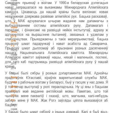
Самаранч прыехаў з візітам. У 1990-я беларуская дэлегацыя
(юноши)
нават запрашалася на выканкамы Міжнароднага Алімпійскага
2012-
камітэта. Цікавасць да нашай краіны была вялізная: новая
2013
незалежная дзяржава развівае алімпійскі рух. Бацька расказваў,
гг.р.
што ў МАК адчувалася шчырае жаданне нам дапамагчы з
Республиканские
выбудоўваннем сістэмы алімпійскага руху. Дапамагалі і
соревнования
парадамі, і фінансамі на развіццё нейкіх інстытутаў, адразу ж
(юноши)
адгукнуліся на вырашэнне пытанняў, звязаных з удзелам у
2013-
спаборніцтвах. Прыязджаючы з такіх мерапрыемстваў, бацька
2014
прывозіў шмат падарункаў і нават асабіста ад Самаранча.
гг.р.
Прывозіў шмат дыпломаў аб прызнанні розных дасягненняў
Республиканские
нашага Нацыянальнага Алімпійскага камітэта. Міжнародны
соревнования
Алімпійскі камітэт заўважаў нашы, няхай і маленькія, поспехі,
(юноши)
для таго каб падтрымаць развіццё алімпійскага руху ў нашай
2013-
краіне.
2014
У бацькі былі сябры ў розных дэпартаментах МАК. Аднойчы
гг.р.
прадстаўнік Югаславіі, кіраўнік маркетынгавай службы МАК,
Республиканские
будучы з рабочым візітам у Беларусі, быў у гасцях у нас дома. Я
соревнования
ў той вечар выступаў у ролі перакладчыка. Ну ці яны з бацькам
(девушки)
правяралі маё веданне англійскай мовы. Памятаю, што той
2012-
чыноўнік мяне пахваліў і сказаў, што, магчыма, калі-небудзь
2013
забярэ мяне ў МАК. Жак Рогэ заўсёды цёпла выказваўся аб
гг.р.
бацьку.
Республиканские
соревнования
У бацькі было шмат сяброў з іншых дзяржаў. Калі я быў віцэ-