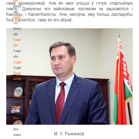
обл
сваіх аднакурснікаў. Але ён змог уліцца ў гэтую спартыўную
Витебская
сям'ю. Дзякуючы яго вайсковым поспехам ім зацікавіліся і
обл
баксёры, і баскетбалісты. Але, напэўна, яму больш даспадобы
Могилевская
быў баскетбол, таму ён яго абраў.
обл
Могилевская
обл
Гомельская
обл
Гомельская
обл
Судейство
Судейство
Полезные
материалы
Полезные
материалы
Судьи
Судьи
Новости
Новости
Все
новости
Все
М. У. Рыжанкоў.
новости