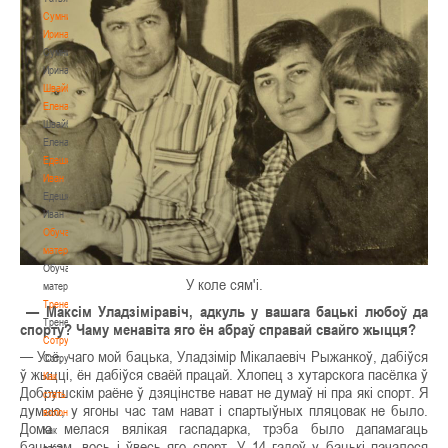
Сумникова
Ирина
Сумникова
Ирина
Швайбович
Елена
Швайбович
Елена
Едешко
Иван
Едешко
Иван
Обучающие
материалы
Обучающие
У коле сям'і.
материалы
Тренерам
— Максім Уладзіміравіч, адкуль у вашага бацькі любоў да
Тренерам
спорту? Чаму менавіта яго ён абраў справай свайго жыцця?
Сотрудничество
— Усё, чаго мой бацька, Уладзімір Мікалаевіч Рыжанкоў, дабіўся
Сотрудничество
ў жыцці, ён дабіўся сваёй працай. Хлопец з хутарскога пасёлка ў
Как
Добрушскім раёне ў дзяцінстве нават не думаў ні пра які спорт. Я
стать
думаю, у ягоны час там нават і спартыўных пляцовак не было.
волонтером
Дома мелася вялікая гаспадарка, трэба было дапамагаць
Как
бацькам, вось і ўвесь яго спорт. У 14 гадоў у бацькі пачалося
стать