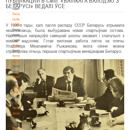
ПУБЛИКАЦИИ В СМИ. «ВЯЛІКАГА ВАЛОДЗЮ З
Тренерский
БЕЛАРУСІ» ВЕДАЛІ ЎСЕ
совет
Республиканская
коллегия
У 1990-я гады, калі пасля распаду СССР Беларусь атрымала
судей
незалежнасць, была выбудавана новая спартыўная сістэма.
Республиканская
Найлепшыя напрацоўкі савецкай школы захавалі і спалучылі з
коллегия
новымі мадэлямі. Гэтая вялізная работа лягла на плечы
судей
Уладзіміра Мікалаевіча Рыжанкова, якога сёння можна
Контакты
справядліва лічыць першым спартыўным менеджарам Беларусі.
Контакты
Контакты
федерации
Контакты
федерации
Документы
Документы
Устав
БФБ
Устав
БФБ
Регламентирующие
документы
Регламентирующие
документы
Материалы