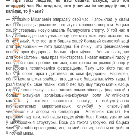
— Пра такіх людзей, як ваш бацька, кажуць, што той
гг.р.
апярэдзіў час. Вы згодныя, што ў нечым ён апярэдзіў час, і
(девушки)
калі так, то ў чым?
ОДМ
2008-
— Уладзімір Мікалаевіч апярэдзіў свой час. Напрыклад, у сваім
2009
імкненні развіць грамадскія інстытуты кіравання спортам. Бацька
гг.р.
хацеў стварыць новую мадэль беларускага спорту. У той час я
(девушки)
быў далёкі ад спартыўных рэчаў і не магу дакладна сказаць, як
ОДМ
ён яе бачыў. Але тое, што бацька хацеў большай самастойнасці
2008-
для федэрацый — гэта дакладна. Ён лічыў, што фінансаванне
2009
спорту праз федэрацыі больш эфектыўнае і больш выгаднае
гг.р.
для ўсёй сістэмы, чым праз міністэрства. І нават некалькі гадоў у
(юноши)
нас дзейнічала пробная сістэма, калі грошы на развіццё спорту
ОДМ
непасрэдна пералічваліся федэрацыям. Таму што ніхто так не
2008-
бачыць спорт, ярка і дэталёва, як самі федэрацыі. Насамрэч,
2009
сёння можна шмат зрабіць таго, да чаго бацька імкнуўся тады. І
гг.р.
рэалізаваў бы свае планы, калі б лёс даў яму такую магчымасць
(юноши)
і крыху больш часу. Гэта і вялікая самастойнасць федэрацый, і
Первенство
больш актыўная арганізацыйна-кіруючая роля Алімпійскага
2010-
камітэта ў сістэме каардынат спорту, і выбудоўванне
2011
паўнавартасных маркетынгавых службаў у спартыўнай
гг.р.
«вертыкалі» з апорай на федэрацыі і Алімпійскі камітэт. Ён
(юноши)
працаваў над тым, каб нашы прадстаўнікі былі больш уцягнутыя
Первенство
ў міжнародныя структуры. Вось да такога ўзроўню, які бацька
2010-
ўзяў для сябе арыенцірам, мы, на мой погляд, і сёння не дайшлі
2011
ў поўнай меры.