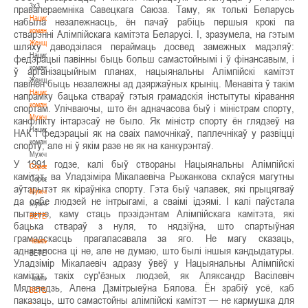
3х3
правапераемніка Савецкага Саюза. Таму, як толькі Беларусь
Национальная
набыла незалежнасць, ён пачаў рабіць першыя крокі па
команда.
стварэнні Алімпійскага камітэта Беларусі. І, зразумела, на гэтым
Женщины
шляху даводзілася пераймаць досвед замежных мадэляў:
Национальная
федэрацыі павінны быць больш самастойнымі і ў фінансавым, і
команда.
ў арганізацыйным планах, нацыянальны Алімпійскі камітэт
Женщины
павінен быць незалежны ад дзяржаўных крыніц. Менавіта ў такім
Национальная
напрамку бацька ствараў гэтыя грамадскія інстытуты кіравання
команда.
спортам. Улічваючы, што ён адначасова быў і міністрам спорту,
Мужчины
канфлікту інтарэсаў не было. Як міністр спорту ён глядзеў на
Национальная
НАК і федэрацыі як на сваіх памочнікаў, паплечнікаў у развіцці
команда.
спорту, але ні ў якім разе не як на канкурэнтаў.
Мужчины
У 1991 годзе, калі быў створаны Нацыянальны Алімпійскі
Соревнования
камітэт, ва Уладзіміра Мікалаевіча Рыжанкова склаўся магутны
Соревнования
аўтарытэт як кіраўніка спорту. Гэта быў чалавек, які прыцягваў
Мужчины
да сябе людзей не інтрыгамі, а сваімі ідэямі. І калі паўстала
Мужчины
пытанне, каму стаць прэзідэнтам Алімпійскага камітэта, які
BETERA
бацька ствараў з нуля, то нядзіўна, што спартыўная
-
грамадскасць прагаласавала за яго. Не магу сказаць,
Чемпионат
аднагалосна ці не, але не думаю, што былі іншыя кандыдатуры.
BETERA
Уладзімір Мікалаевіч адразу ўвёў у Нацыянальны Алімпійскі
-
камітэт такіх сур'ёзных людзей, як Аляксандр Васілевіч
Чемпионат
Мядзведзь, Алена Дзмітрыеўна Бялова. Ён зрабіў усё, каб
BETERA
паказаць, што самастойны алімпійскі камітэт — не кармушка для
-