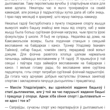
дыпламатам. Таму перспектыва вучобы ў спартыўным класе для
мяне адпала. Некаторы час я яшчэ трэніраваўся са сваёй
камандай, але розніца ў падрыхтоўцы хутка дала аб сабе знаць.
І праз пару месяцаў я зразумеў, што мушу пакінуць каманду.
Некалькі гадоў бестурботнага з пункту гледжання спорту жыцця
вымусілі майго бацьку знайсці мне іншы від спорту, каб у маім
жыцці была больш сур'ёзная фізічная нагрузка, чым проста ўрокі
фізкультуры ў школе. Я быў не супраць. Недалёка ад дома, на
Камсамольскім возеры, была лодачная станцыя з секцыяй
веславання на байдарках і каноэ. Трэнер Уладзімір Іванавіч
Тайнікоў, сябар бацькі, чэмпіён свету, перадаваў свой вопыт
дзецям. Для фізічна развітога хлопца цалкам нармальна
пачынаць займацца веславаннем у 14 гадоў. Я прыжыўся ў той
секцыі і паўтара года займаўся веславаннем на байдарках і
каноэ. І вельмі гэтаму рады, бо веславанне мяне сур'ёзна
падцягнула, гэты спорт патрабуе сур'ёзнай фізічнай падрыхтоўкі.
Да гэтага часу адчуваю добрыя наступствы ўтомных заняткаў
спортам і закладзенага пачуцця дысцыпліны і працавітасці.
— Максім Уладзіміравіч, вы здзейснілі жаданне бацькоў і
сталі дыпламатам, але ў той жа час парушылі жаданне бацькі
і працуеце ў спорце. Аднак хіба сёння спорт і дыпламатыя —
не адно і тое ж?
— Сапраўды, сучасны спорт ужо ператварыўся ў дыпламатыю і