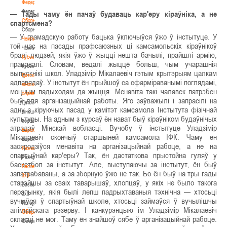
Федерация
Федерация
— Тады чаму ён пачаў будаваць кар'еру кіраўніка, а не
Сборные
спартсмена?
Сборные
— У грамадскую работу бацька ўключыўся ўжо ў інстытуце. У
Чемпионат
той час на пасады прафсаюзных ці камсамольскіх кіраўнікоў
Чемпионат
бралі людзей, якія ўжо ў жыцці нешта бачылі, прайшлі армію,
Кубок
працавалі. Словам, ведалі жыццё больш, чым учарашнія
Кубок
выпускнікі школ. Уладзімір Мікалаевіч гэтым крытэрыям цалкам
Детско-
адпавядаў. У інстытут ён прыйшоў са сфарміраванымі поглядамі,
юношеские
моцным падыходам да жыцця. Менавіта такі чалавек патрэбен
соревнования
быў для арганізацыйнай работы. Яго заўважылі і запрасілі на
Детско-
адну з кіруючых пасад у камітэт камсамола Інстытута фізічнай
юношеские
культуры. На адным з курсаў ён нават быў кіраўніком будаўнічых
соревнования
атрадаў Мінскай вобласці. Вучобу ў інстытуце Уладзімір
Еврокубки
Мікалаевіч скончыў старшынёй камсамола ІФК. Чаму ён
Еврокубки
засяродзіўся менавіта на арганізацыйнай рабоце, а не на
Разное
спартыўнай кар'еры? Так, ён дастаткова прыстойна гуляў у
Разное
баскетбол за інстытут. Але, выступаючы за інстытут, ён быў
Баскетбол
запатрабаваны, а за зборную ўжо не так. Бо ён быў на тры гады
3х3
старэйшы за сваіх таварышаў, хлопцаў, у якіх не было такога
Баскетбол
перапынку, якія былі лепш падрыхтаваныя тэхнічна — хтосьці
3х3
вучыўся ў спартыўнай школе, хтосьці займаўся ў вучылішчы
Лого[modid=121]
алімпійскага рэзерву. І канкурэнцыю ім Уладзімір Мікалаевіч
Сборные
скласці не мог. Таму ён знайшоў сябе ў арганізацыйнай рабоце.
Сборные