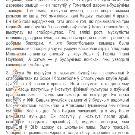
дарослае жыццё — ён паступіў у Гомельскі дарожна-будаўнічы
волонтером
тэхнікум. Там была актыўная вучоба, і пра спорт таксама
Спонсоры
размова не ішла. Усё змянілася, калі бацьку прызвалі ў армію.
и
Ён 1945 года нараджэння, гэта апошні год, які прызывалі на тры
партнеры
гады. За час службы ён паспрабаваў сябе ў боксе і баскетболе,
Спонсоры
выступаў на спаборніцтвах. Яго вялікі рост, мускулісты
и
целасклад, падрыхтоўка, закладзеная працай на зямлі, рабілі яго
партнеры
добрым баксёрам. А яго баскетбольная каманда была
Школы
пераможцам спаборніцтваў на ўзроўні вайсковай акругі. Уладзімір
Школы
Мікалаевіч спачатку служыў у «вучэбцы» ў Горкім (Ніжні
Минск
Ноўгарад). А затым — у будаўнічых войсках, яны ўзводзілі
Минск
касмадром «Байканур».
Минская
обл
З войска ён вярнуўся з навыкамі будаўніка і перамогамі ў
Минская
спаборніцтвах па боксе і баскетболе ў Спартыўным клубе Арміі.
обл
Ды яшчэ і ў званні старшыны. Як я разумею, гэта дало яму
Брестская
магчымасць паступіць у Інстытут фізічнай культуры з пэўнымі
обл
прэферэнцыямі. І гэтую магчымасць не выпусціў. Ён лёгка
Брестская
паступіў у ІФК. Бацька вучыўся са многімі ў будучым вядомымі
обл
баскетбалістамі. Напрыклад, з Аляксеем Шукшыным яны потым
Гродненская
сябравалі ўсё жыццё. Але бацька расказваў, што яму было
обл
цяжкавата вучыцца. Ён паступіў у інстытут пасля арміі,
Гродненская
некаторыя прадметы прызабыў. І, вядома, хлопцам, якія
обл
прыйшлі ў ВНУ адразу са школьнай лавы, было прасцей.
Витебская
Уплывала і розніца ва ўзросце, бацька быў старэйшы за многіх