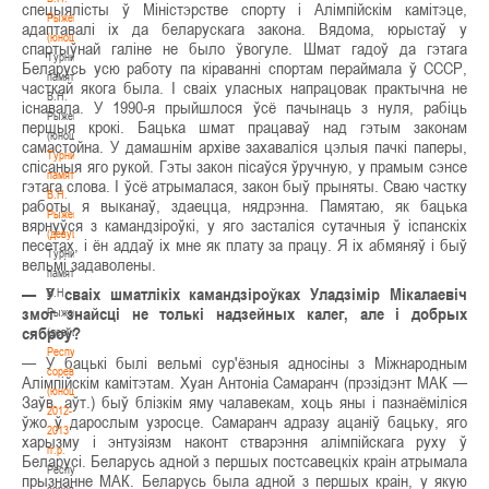
спецыялісты ў Міністэрстве спорту і Алімпійскім камітэце,
Рыженкова
адаптавалі іх да беларускага закона. Вядома, юрыстаў у
(юноши)
спартыўнай галіне не было ўвогуле. Шмат гадоў да гэтага
Турнир
Беларусь усю работу па кіраванні спортам пераймала ў СССР,
памяти
часткай якога была. І сваіх уласных напрацовак практычна не
В.Н.
існавала. У 1990-я прыйшлося ўсё пачынаць з нуля, рабіць
Рыженкова
першыя крокі. Бацька шмат працаваў над гэтым законам
(юноши)
самастойна. У дамашнім архіве захаваліся цэлыя пачкі паперы,
Турнир
спісаныя яго рукой. Гэты закон пісаўся ўручную, у прамым сэнсе
памяти
гэтага слова. І ўсё атрымалася, закон быў прыняты. Сваю частку
В.Н.
работы я выканаў, здаецца, нядрэнна. Памятаю, як бацька
Рыженкова
вярнуўся з камандзіроўкі, у яго засталіся сутачныя ў іспанскіх
(девушки)
песетах, і ён аддаў іх мне як плату за працу. Я іх абмяняў і быў
Турнир
вельмі задаволены.
памяти
— У сваіх шматлікіх камандзіроўках Уладзімір Мікалаевіч
В.Н.
змог знайсці не толькі надзейных калег, але і добрых
Рыженкова
сяброў?
(девушки)
Республиканские
— У бацькі былі вельмі сур'ёзныя адносіны з Міжнародным
соревнования
Алімпійскім камітэтам. Хуан Антоніа Самаранч (прэзідэнт МАК —
(юноши)
Заўв. аўт.) быў блізкім яму чалавекам, хоць яны і пазнаёміліся
2012-
ўжо ў дарослым узросце. Самаранч адразу ацаніў бацьку, яго
2013
харызму і энтузіязм наконт стварэння алімпійскага руху ў
гг.р.
Беларусі. Беларусь адной з першых постсавецкіх краін атрымала
Республиканские
прызнанне МАК. Беларусь была адной з першых краін, у якую
соревнования