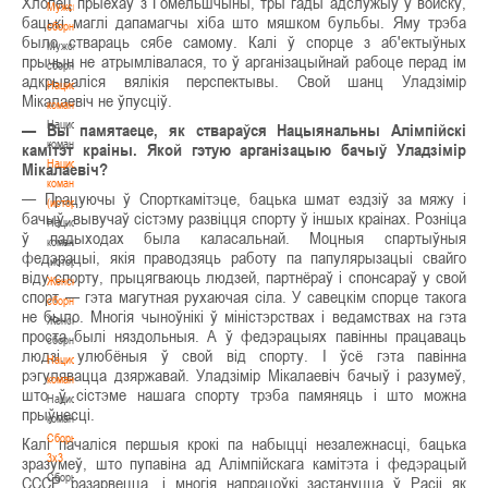
Хлопец прыехаў з Гомельшчыны, тры гады адслужыў у войску,
Мужские
бацькі маглі дапамагчы хіба што мяшком бульбы. Яму трэба
сборные
было ствараць сябе самому. Калі ў спорце з аб'ектыўных
Мужские
прычын не атрымлівалася, то ў арганізацыйнай рабоце перад ім
сборные
адкрываліся вялікія перспектывы. Свой шанц Уладзімір
Национальная
Мікалаевіч не ўпусціў.
команда
Национальная
— Вы памятаеце, як ствараўся Нацыянальны Алімпійскі
команда
камітэт краіны. Якой гэтую арганізацыю бачыў Уладзімір
Национальная
Мікалаевіч?
команда
— Працуючы ў Спорткамітэце, бацька шмат ездзіў за мяжу і
(история)
бачыў, вывучаў сістэму развіцця спорту ў іншых краінах. Розніца
Национальная
ў падыходах была каласальнай. Моцныя спартыўныя
команда
федэрацыі, якія праводзяць работу па папулярызацыі свайго
(история)
віду спорту, прыцягваюць людзей, партнёраў і спонсараў у свой
Женские
спорт — гэта магутная рухаючая сіла. У савецкім спорце такога
сборные
не было. Многія чыноўнікі ў міністэрствах і ведамствах на гэта
Женские
проста былі няздольныя. А ў федэрацыях павінны працаваць
сборные
людзі, улюбёныя ў свой від спорту. І ўсё гэта павінна
Национальная
рэгулявацца дзяржавай. Уладзімір Мікалаевіч бачыў і разумеў,
команда
што ў сістэме нашага спорту трэба памяняць і што можна
Национальная
прыўнесці.
команда
Сборные
Калі пачаліся першыя крокі па набыцці незалежнасці, бацька
3х3
зразумеў, што пупавіна ад Алімпійскага камітэта і федэрацый
Сборные
СССР разарвецца, і многія напрацоўкі застануцца ў Расіі як