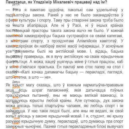
Памятаеце, як Уладзімір Мікалаевіч працаваў над ім?
Детская
— Гэта я памятаю цудоўна, паколькі сам удзельнічаў у
лига
падрыхтоўцы закона. Раней у нас не было заканадаўства ў
О
сферы культуры і спорту. Таму пры стварэнні закона трэба было
лиге
на нешта абапірацца. Але ні ў Расіі, ні ў іншых краінах
О
постсавецкай прасторы такога закона яшчэ не было. У кожнай
лиге
замежнай камандзіроўцы бацька сустракаўся са сваімі калегамі,
Новости
з міністрамі спорту, з прэзідэнтамі Алімпійскіх камітэтаў. У
детской
камандзіроўках ён назбіраў вялікі масіў інфармацыі. У асноўным
лиги
усе дакументы былі на англійскай мове. І, відаць, бацька
Новости
вырашыў праверыць, як я вучу англійскую на сваім юрыдычным
детской
факультэце. А можа, хацеў уцягнуць мяне ў гэтыя працэсы, каб
лиги
у мяне з'явілася практыка. Ён паклаў мне стос папер на стол і
Юноши
сказаў: «Калі хочаш дапамагчы бацьку — перакладзі, паглядзі,
Юноши
што істотна, а што — не».
Девушки
Девушки
Як юрыст магу сказаць, што ў кожным нарматыўна-прававым
Документы
акце ёсць шэраг палажэнняў, якія датычацца пэўных
Документы
працэдурных пытанняў, яны не маюць вялікай важнасці, іх
Фото
адпрацуюць юрысты любой краіны. Але сутнасць, дух закона
Фото
можа апісаць толькі спартыўны чалавек, які любіць спорт і ім
Другие
займаецца. У нас такія людзі былі, але яны не ведалі, як свой
Другие
вопыт апісаць у законе юрыдычнай мовай. І я, студэнт, які крыху
Турнир
разумее юрыдычную думку, перакладаў, што думаюць пра спорт
памяти
замежныя чыноўнікі. Пазней гэтыя перакладзеныя блокі вывучалі
В.Н.