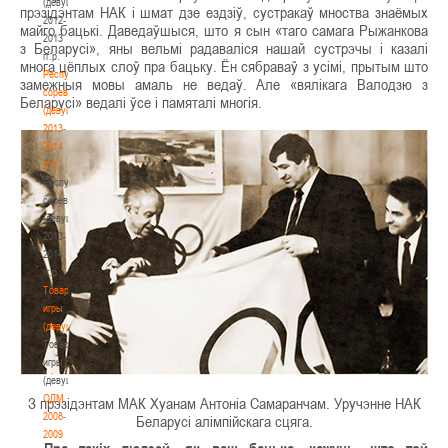
(девушки)
прэзідэнтам НАК і шмат дзе ездзіў, сустракаў мноства знаёмых
2012-
майго бацькі. Даведаўшыся, што я сын «таго самага Рыжанкова
2013
з Беларусі», яны вельмі радаваліся нашай сустрэчы і казалі
гг.р.
многа цёплых слоў пра бацьку. Ён сябраваў з усімі, прытым што
Республиканские
замежныя мовы амаль не ведаў. Але «вялікага Валодзю з
соревнования
Беларусі» ведалі ўсе і памяталі многія.
(девушки)
2013-
2014
гг.р.
Республиканские
соревнования
(девушки)
2013-
2014
гг.р.
Товарищеские
игры
(девушки)
Товарищеские
игры
(девушки)
ОДМ
З прэзідэнтам МАК Хуанам Антоніа Самаранчам. Уручэнне НАК
2008-
Беларусі алімпійскага сцяга.
2009