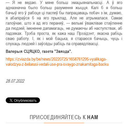
— Я не ведаю. У мяне больш эмацыянальнасці. А ў яго
адназначна было больш разумення жыцця. Калі б я больш
бачыў яго ў рабоце ці паспеў бы папрацаваць побач з ім, думаю,
я абапіраўся б на яго прыклад. Але не атрымалася. Самае
галоўнае, што я ад яго пераняў, — вельмі ўважлівае стаўленне
да людзей, імкненне дапамагаць, не думаючы аб наступствах, аб
падзяках. Трэба проста, як кажа наш Прэзідэнт, якасна рабіць
сваю работу. І, як і мой бацька, я стараюся бачыць, чуць і
слухаць людзей і заўсёды рабіць па справядлівасці.
Валерыя СЦЯЦКО, газета "Звязда".
https://zviazda.by/be/news/20220725/1658761295-vyalikaga-
valodzyu-z-belarusi-vedali-use-pra-svaygo-znakamitaga-backu
28.07.2022
ПРИСОЕДИНЯЙТЕСЬ
К
НАМ