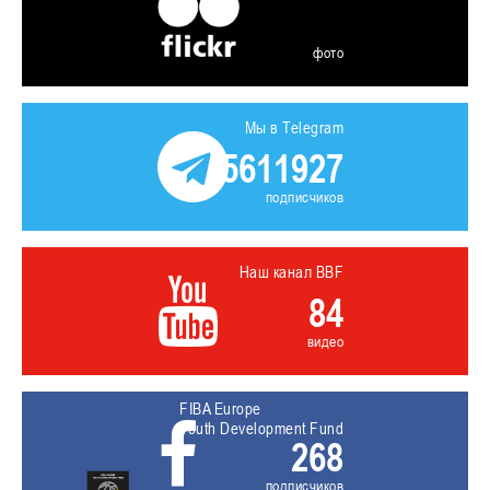
фото
Мы в Telegram
5611927
подписчиков
Наш канал BBF
84
видео
FIBA Europe
Youth Development Fund
268
подписчиков