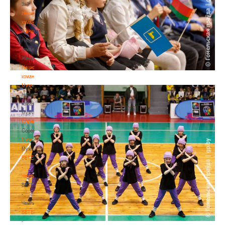
3х3
Национальная
команда.
Женщины
Национальная
команда.
Женщины
Национальная
команда.
Мужчины
Национальная
команда.
Мужчины
Соревнования
Соревнования
Мужчины
Мужчины
BETERA
-
Чемпионат
BETERA
-
Чемпионат
BETERA
-