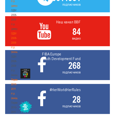
гг.р.
подписчиков
(девушки)
ОДМ
2008-
2009
Наш канал BBF
гг.р.
84
(девушки)
ОДМ
видео
2008-
2009
гг.р.
(юноши)
FIBA Europe
ОДМ
Youth Development Fund
2008-
268
2009
гг.р.
подписчиков
(юноши)
Первенство
2010-
2011
#HerWorldHerRules
гг.р.
28
(юноши)
Первенство
подписчиков
2010-
2011