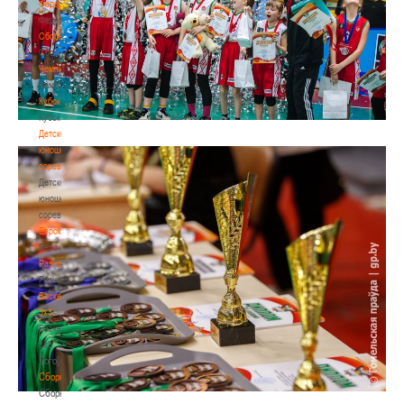
Федерация
Федерация
Сборные
Сборные
Чемпионат
Чемпионат
Кубок
Кубок
Детско-
юношеские
соревнования
Детско-
юношеские
соревнования
Еврокубки
Еврокубки
Разное
Разное
Баскетбол
3х3
Баскетбол
3х3
Лого[modid=121]
Сборные
Сборные