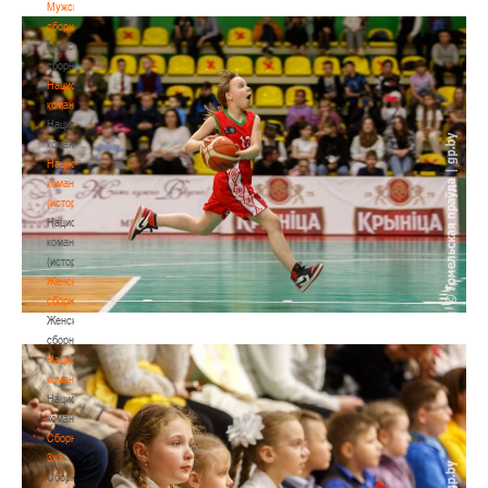
Мужские
сборные
Мужские
сборные
Национальная
команда
Национальная
команда
Национальная
команда
(история)
Национальная
команда
(история)
Женские
сборные
Женские
сборные
Национальная
команда
Национальная
команда
Сборные
3х3
Сборные