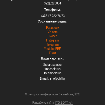
322), 220004
Телефоны
:
+375 17 282 76 73
Социальные медиа
:
Facebook
VK.com
Twitter
Instagram
Telegram
Youtube BBF
Flickr
Наши хэш-теги:
:
#belarusbasket
#nocbelarus
#teambelarus
E-mail
:
© Белорусская федерация баскетбола, 2026
Разработка сайта
ITG-SOFT </>