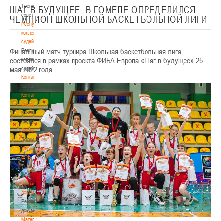
Тренерский
ШАГ В БУДУЩЕЕ. В ГОМЕЛЕ ОПРЕДЕЛИЛСЯ
совет
ЧЕМПИОН ШКОЛЬНОЙ БАСКЕТБОЛЬНОЙ ЛИГИ
Республиканская
коллегия
судей
Финальный матч турнира Школьная баскетбольная лига
Республиканская
состоялся в рамках проекта ФИБА Европа «Шаг в будущее» 25
коллегия
мая 2022 года.
судей
Контакты
Контакты
Контакты
федерации
Контакты
федерации
Документы
Документы
Устав
БФБ
Устав
БФБ
Регламентирующие
документы
Регламентирующие
документы
Материалы