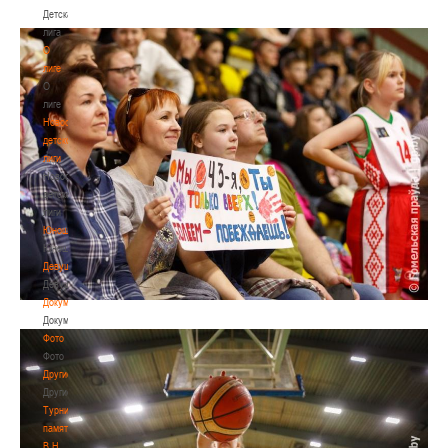
Детская
лига
О
лиге
О
лиге
Новости
детской
лиги
Новости
детской
лиги
Юноши
Юноши
Девушки
Девушки
Документы
Документы
Фото
Фото
Другие
Другие
Турнир
памяти
В.Н.