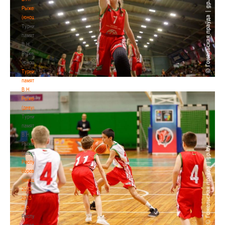
Рыженкова
(юноши)
Турнир
памяти
В.Н.
Рыженкова
(юноши)
Турнир
памяти
В.Н.
Рыженкова
(девушки)
Турнир
памяти
В.Н.
Рыженкова
(девушки)
Республиканские
соревнования
(юноши)
2012-
2013
гг.р.
Республиканские
соревнования