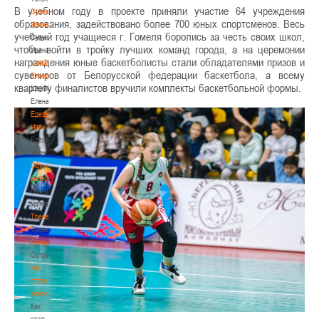
В учебном году в проекте приняли участие 64 учреждения
Сумникова
образования, задействовано более 700 юных спортсменов. Весь
Ирина
учебный год учащиеся г. Гомеля боролись за честь своих школ,
Сумникова
чтобы войти в тройку лучших команд города, а на церемонии
Ирина
награждения юные баскетболисты стали обладателями призов и
Швайбович
сувениров от Белорусской федерации баскетбола, а всему
Елена
квартету финалистов вручили комплекты баскетбольной формы.
Швайбович
Елена
Едешко
Иван
Едешко
Иван
Обучающие
материалы
Обучающие
материалы
Тренерам
Тренерам
Сотрудничество
Сотрудничество
Как
стать
волонтером
Как
стать