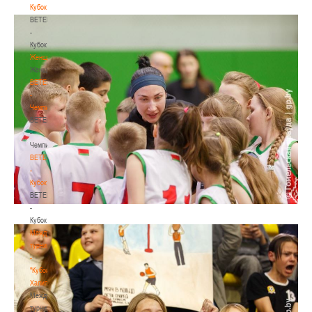
Кубок
BETERA
-
Кубок
Женщины
Женщины
BETERA
-
Чемпионат
BETERA
-
Чемпионат
BETERA
-
Кубок
BETERA
-
Кубок
Международный
турнир
-
"Кубок
Халипского"
Международный
турнир