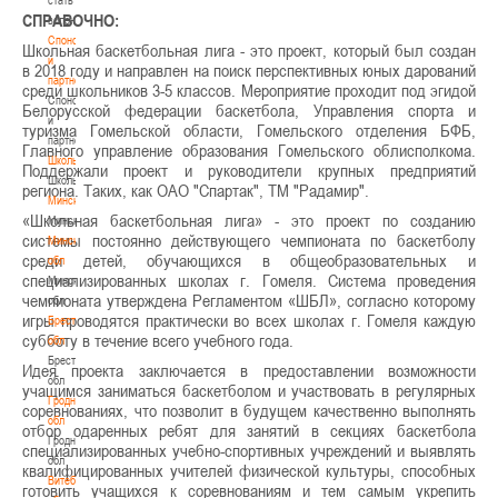
СПРАВОЧНО:
волонтером
Спонсоры
Школьная баскетбольная лига - это проект, который был создан
и
в 2018 году и направлен на поиск перспективных юных дарований
партнеры
среди школьников 3-5 классов. Мероприятие проходит под эгидой
Спонсоры
Белорусской федерации баскетбола, Управления спорта и
и
туризма Гомельской области, Гомельского отделения БФБ,
партнеры
Главного управление образования Гомельского облисполкома.
Школы
Поддержали проект и руководители крупных предприятий
Школы
региона. Таких, как ОАО "Спартак", ТМ "Радамир".
Минск
«Школьная баскетбольная лига» - это проект по созданию
Минск
системы постоянно действующего чемпионата по баскетболу
Минская
среди детей, обучающихся в общеобразовательных и
обл
специализированных школах г. Гомеля. Система проведения
Минская
чемпионата утверждена Регламентом «ШБЛ», согласно которому
обл
игры проводятся практически во всех школах г. Гомеля каждую
Брестская
субботу в течение всего учебного года.
обл
Брестская
Идея проекта заключается в предоставлении возможности
обл
учащимся заниматься баскетболом и участвовать в регулярных
Гродненская
соревнованиях, что позволит в будущем качественно выполнять
обл
отбор одаренных ребят для занятий в секциях баскетбола
Гродненская
специализированных учебно-спортивных учреждений и выявлять
обл
квалифицированных учителей физической культуры, способных
Витебская
готовить учащихся к соревнованиям и тем самым укрепить