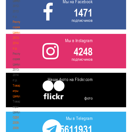
(девушки)
Мы на Facebook
2012-
1471
2013
гг.р.
подписчиков
Республиканские
соревнования
(девушки)
2013-
Мы в Instagram
2014
4248
гг.р.
Республиканские
подписчиков
соревнования
(девушки)
2013-
2014
Наши фото на Flickr.com
гг.р.
Товарищеские
игры
(девушки)
фото
Товарищеские
игры
(девушки)
ОДМ
Мы в Telegram
2008-
5611931
2009