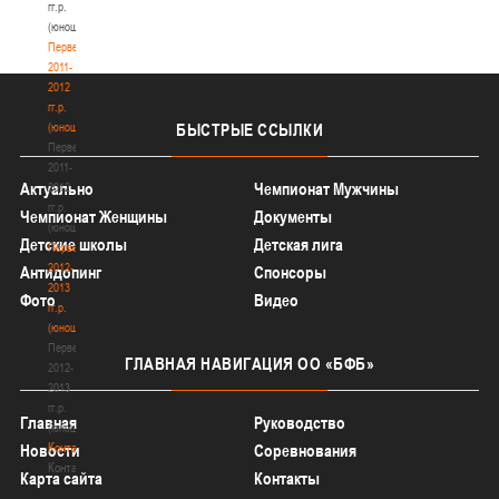
гг.р.
(юноши)
Первенство
2011-
2012
гг.р.
(юноши)
БЫСТРЫЕ
ССЫЛКИ
Первенство
2011-
Актуально
Чемпионат Мужчины
2012
гг.р.
Чемпионат Женщины
Документы
(юноши)
Детские школы
Детская лига
Первенство
2012-
Антидопинг
Спонсоры
2013
Фото
Видео
гг.р.
(юноши)
Первенство
ГЛАВНАЯ
НАВИГАЦИЯ ОО «БФБ»
2012-
2013
гг.р.
Главная
Руководство
(юноши)
Контакты
Новости
Соревнования
Контакты
Карта сайта
Контакты