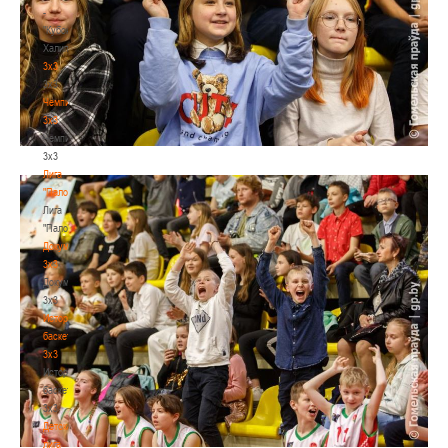
-
"Кубок
Халипского"
3x3
3x3
Чемпионат
3х3
Чемпионат
3х3
Лига
"Палова"
Лига
"Палова"
Документы
3х3
Документы
3х3
История
баскетбола
3х3
История
баскетбола
3х3
Детская
лига