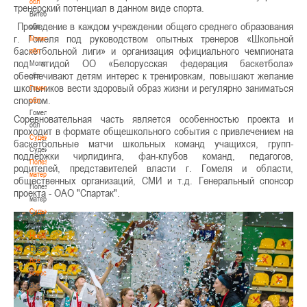
обл
тренерский потенциал в данном виде спорта.
Витебская
Проведение в каждом учреждении общего среднего образования
обл
г. Гомеля под руководством опытных тренеров «Школьной
Могилевская
баскетбольной лиги» и организация официального чемпионата
обл
под эгидой ОО «Белорусская федерация баскетбола»
Могилевская
обеспечивают детям интерес к тренировкам, повышают желание
обл
школьников вести здоровый образ жизни и регулярно заниматься
Гомельская
спортом.
обл
Гомельская
Соревновательная часть является особенностью проекта и
обл
проходит в формате общешкольного события с привлечением на
Судейство
баскетбольные матчи школьных команд учащихся, групп-
Судейство
поддержки чирлидинга, фан-клубов команд, педагогов,
Полезные
родителей, представителей власти г. Гомеля и области,
материалы
общественных организаций, СМИ и т.д. Генеральный спонсор
Полезные
проекта - ОАО "Спартак".
материалы
Судьи
Судьи
Новости
Новости
Все
новости
Все
новости