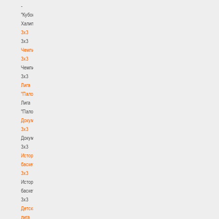
-
"Кубок
Халипского"
3x3
3x3
Чемпионат
3х3
Чемпионат
3х3
Лига
"Палова"
Лига
"Палова"
Документы
3х3
Документы
3х3
История
баскетбола
3х3
История
баскетбола
3х3
Детская
лига