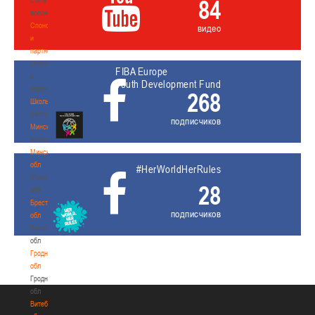
84
волонтером
Спонсоры
видео
и
партнеры
Спонсоры
FIBA Europe
и
Youth Development Fund
партнеры
268
Школы
Школы
подписчиков
Минск
Минск
Минская
обл
#HerWorldHerRules
Минская
28
обл
Брестская
подписчиков
обл
Брестская
обл
Гродненская
обл
Гродненская
обл
Витебская