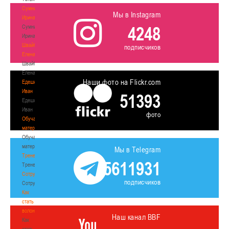
Сумникова
Мы в Instagram
Ирина
4248
Сумникова
Ирина
Швайбович
подписчиков
Елена
Швайбович
Елена
Наши фото на Flickr.com
Едешко
Иван
51393
Едешко
Иван
фото
Обучающие
материалы
Обучающие
материалы
Мы в Telegram
Тренерам
5611931
Тренерам
Сотрудничество
подписчиков
Сотрудничество
Как
стать
волонтером
Наш канал BBF
Как
стать