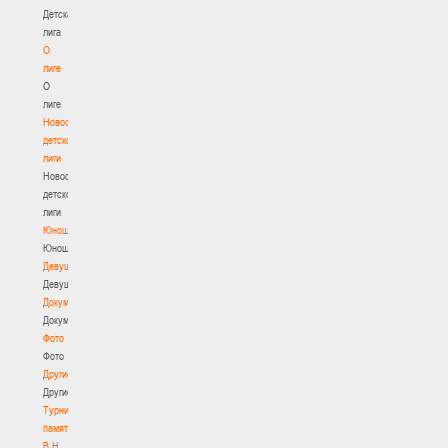
Детская
лига
О
лиге
О
лиге
Новости
детской
лиги
Новости
детской
лиги
Юноши
Юноши
Девушки
Девушки
Документы
Документы
Фото
Фото
Другие
Другие
Турнир
памяти
В.Н.