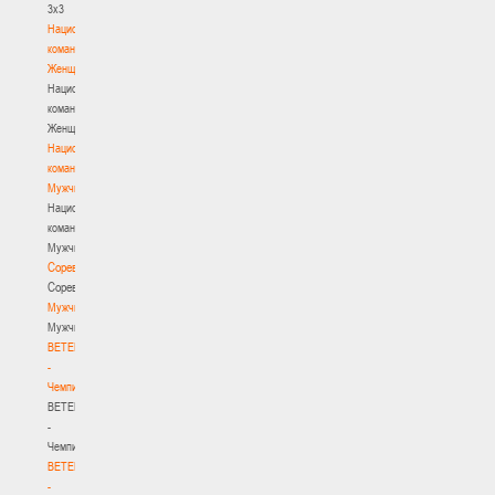
3х3
Национальная
команда.
Женщины
Национальная
команда.
Женщины
Национальная
команда.
Мужчины
Национальная
команда.
Мужчины
Соревнования
Соревнования
Мужчины
Мужчины
BETERA
-
Чемпионат
BETERA
-
Чемпионат
BETERA
-