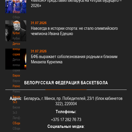
«MINSK» представил Беларусь на «Играх Будущего –
Федерация
2026»
Федерация
Сборные
Сборные
Чемпионат
31.07.2026
Навсегда в истории спорта: не стало олимпийского
Чемпионат
чемпиона Ивана Едешко
Кубок
Кубок
Детско-
юношеские
31.07.2026
соревнования
БФБ выражает соболезнования родным и близким
Детско-
Михаила Курилика
юношеские
соревнования
Еврокубки
Еврокубки
БЕЛОРУССКАЯ
ФЕДЕРАЦИЯ БАСКЕТБОЛА
Разное
Разное
Баскетбол
Адрес
: Беларусь, г. Минск, пр. Победителей, 23/1 (блок кабинетов
3х3
322), 220004
Баскетбол
Телефоны
:
3х3
Лого[modid=121]
+375 17 282 76 73
Сборные
Социальные медиа
:
Сборные