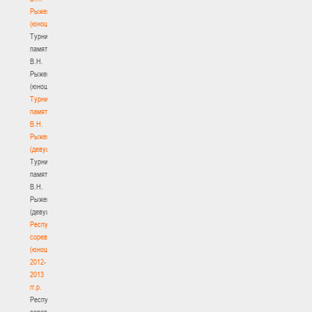
Рыженкова
(юноши)
Турнир
памяти
В.Н.
Рыженкова
(юноши)
Турнир
памяти
В.Н.
Рыженкова
(девушки)
Турнир
памяти
В.Н.
Рыженкова
(девушки)
Республиканские
соревнования
(юноши)
2012-
2013
гг.р.
Республиканские
соревнования