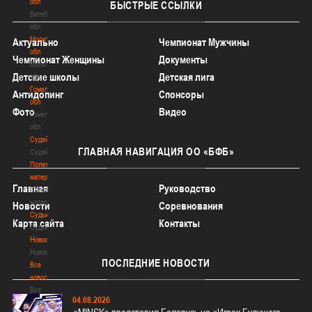
обл
БЫСТРЫЕ
ССЫЛКИ
Витебская
обл
Могилевская
Актуально
Чемпионат Мужчины
обл
Чемпионат Женщины
Документы
Могилевская
Детские школы
Детская лига
обл
Гомельская
Антидопинг
Спонсоры
обл
Фото
Видео
Гомельская
обл
Судейство
ГЛАВНАЯ
НАВИГАЦИЯ ОО «БФБ»
Судейство
Полезные
материалы
Главная
Руководство
Полезные
материалы
Новости
Соревнования
Судьи
Карта сайта
Контакты
Судьи
Новости
Новости
ПОСЛЕДНИЕ
НОВОСТИ
Все
новости
Все
04.08.2026
новости