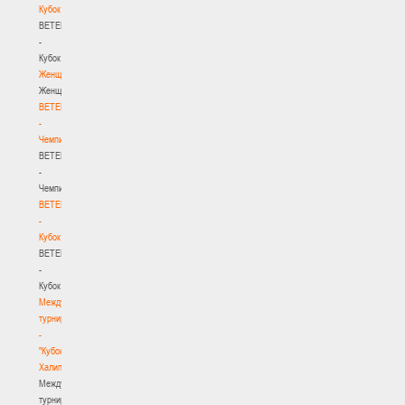
Кубок
BETERA
-
Кубок
Женщины
Женщины
BETERA
-
Чемпионат
BETERA
-
Чемпионат
BETERA
-
Кубок
BETERA
-
Кубок
Международный
турнир
-
"Кубок
Халипского"
Международный
турнир