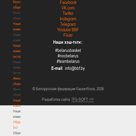
Facebook
Мужские
VK.com
сборные
Twitter
Мужские
Instagram
сборные
Telegram
Национальная
Youtube BBF
команда
Flickr
Национальная
команда
Наши хэш-теги:
:
Национальная
#belarusbasket
команда
#nocbelarus
(история)
#teambelarus
Национальная
команда
E-mail
:
(история)
Женские
сборные
© Белорусская федерация баскетбола, 2026
Женские
сборные
Разработка сайта
ITG-SOFT </>
Национальная
команда
Национальная
команда
Сборные
3х3
Сборные