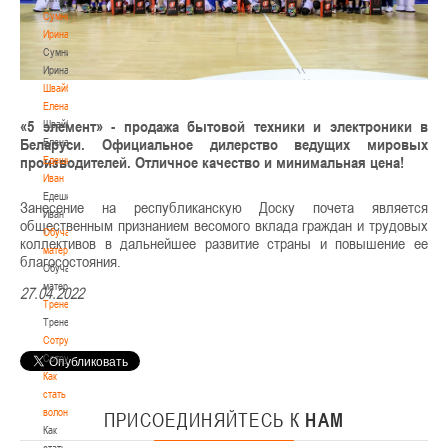
Сумникова
Ирина
Сумникова
Ирина
Швайбович
Елена
«5 элемент» - продажа бытовой техники и электроники в
Швайбович
Беларуси. Официальное дилерство ведущих мировых
Елена
производителей. Отличное качество и минимальная цена!
Едешко
Иван
Едешко
Занесение на республиканскую Доску почета является
Иван
общественным признанием весомого вклада граждан и трудовых
Обучающие
коллективов в дальнейшее развитие страны и повышение ее
материалы
благосостояния.
Обучающие
материалы
27.04.2022
Тренерам
Тренерам
Сотрудничество
Сотрудничество
Как
стать
волонтером
ПРИСОЕДИНЯЙТЕСЬ
К
НАМ
Как
стать