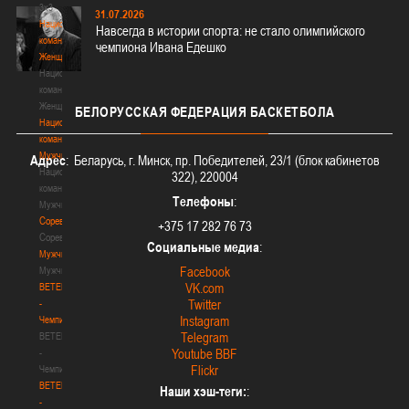
3х3
31.07.2026
Национальная
Навсегда в истории спорта: не стало олимпийского
команда.
чемпиона Ивана Едешко
Женщины
Национальная
команда.
Женщины
БЕЛОРУССКАЯ
ФЕДЕРАЦИЯ БАСКЕТБОЛА
Национальная
команда.
Мужчины
Адрес
: Беларусь, г. Минск, пр. Победителей, 23/1 (блок кабинетов
Национальная
322), 220004
команда.
Телефоны
:
Мужчины
Соревнования
+375 17 282 76 73
Соревнования
Социальные медиа
:
Мужчины
Facebook
Мужчины
VK.com
BETERA
Twitter
-
Instagram
Чемпионат
Telegram
BETERA
Youtube BBF
-
Flickr
Чемпионат
BETERA
Наши хэш-теги:
:
-