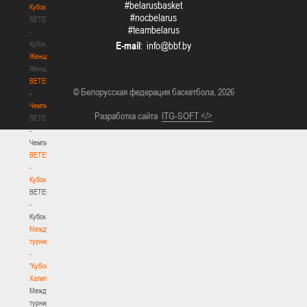
#belarusbasket
Кубок
#nocbelarus
BETERA
#teambelarus
-
Кубок
E-mail
:
Женщины
Женщины
BETERA
© Белорусская федерация баскетбола, 2026
-
Чемпионат
Разработка сайта
ITG-SOFT </>
BETERA
-
Чемпионат
BETERA
-
Кубок
BETERA
-
Кубок
Международный
турнир
-
"Кубок
Халипского"
Международный
турнир