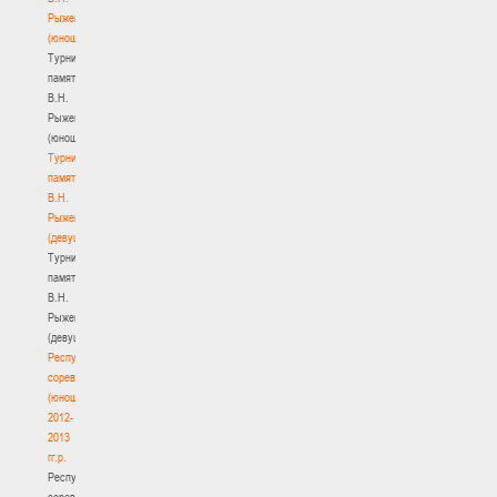
Рыженкова
(юноши)
Турнир
памяти
В.Н.
Рыженкова
(юноши)
Турнир
памяти
В.Н.
Рыженкова
(девушки)
Турнир
памяти
В.Н.
Рыженкова
(девушки)
Республиканские
соревнования
(юноши)
2012-
2013
гг.р.
Республиканские
соревнования