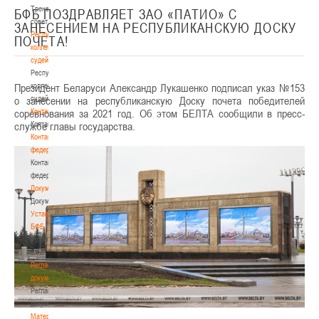
Тренерский
БФБ ПОЗДРАВЛЯЕТ ЗАО «ПАТИО» С
совет
ЗАНЕСЕНИЕМ НА РЕСПУБЛИКАНСКУЮ ДОСКУ
Республиканская
ПОЧЕТА!
коллегия
судей
Республиканская
Президент Беларуси Александр Лукашенко подписал указ №153
коллегия
о занесении на республиканскую Доску почета победителей
судей
соревнования за 2021 год. Об этом БЕЛТА сообщили в пресс-
Контакты
службе главы государства.
Контакты
Контакты
федерации
Контакты
федерации
Документы
Документы
Устав
БФБ
Устав
БФБ
Регламентирующие
документы
Регламентирующие
документы
Материалы