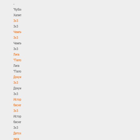
-
"Кубок
Халипского"
3x3
3x3
Чемпионат
3х3
Чемпионат
3х3
Лига
"Палова"
Лига
"Палова"
Документы
3х3
Документы
3х3
История
баскетбола
3х3
История
баскетбола
3х3
Детская
лига