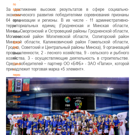
по
За достижение высоких результатов в сфере социально-
баскетбольной
экономического развития победителями соревнования признаны
статистике
64 организации и регионы. В их числе - 11 административно-
Материалы
территориальных единиц (Гродненская и Минская области,
по
Минск, Сморгонский и Островецкий районы Гродненской области,
баскетбольной
Могилевский район Могилевской области, Солигорский район
статистике
Минской области, Калинковичский район Гомельской области,
Документы
Гродно, Советский и Центральный районы Минска), 9 организаций
РКС
промышленности, 2 - лесного хозяйства, 9 - сельского и рыбного
Документы
хозяйства, 3 - осуществляющие деятельность в строительстве.
РКС
Среди победителей – партнер ОО «БФБ» - ЗАО «Патио», которой
Положение
принадлежит торговая марка «5 элемент».
о
переходах
Положение
о
переходах
Наши
чемпионы
Наши
чемпионы
Белошапко
Татьяна
Белошапко
Татьяна