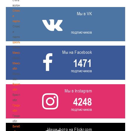
волонтером
Спонсоры
Мы в VK
и
партнеры
Спонсоры
и
подписчиков
партнеры
Школы
Школы
Мы на Facebook
Минск
Минск
1471
Минская
обл
подписчиков
Минская
обл
Брестская
обл
Мы в Instagram
Брестская
4248
обл
Гродненская
подписчиков
обл
Гродненская
обл
Витебская
Наши фото на Flickr.com