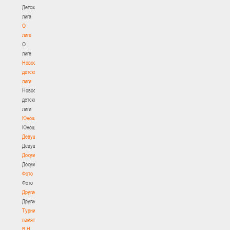
Детская
лига
О
лиге
О
лиге
Новости
детской
лиги
Новости
детской
лиги
Юноши
Юноши
Девушки
Девушки
Документы
Документы
Фото
Фото
Другие
Другие
Турнир
памяти
В.Н.