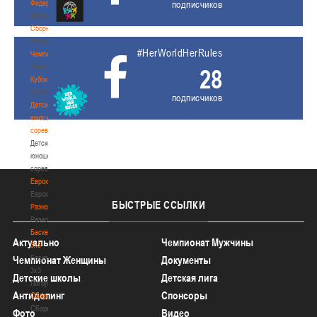
Федерация
подписчиков
Федерация
Сборные
Сборные
#HerWorldHerRules
Чемпионат
Чемпионат
28
Кубок
Кубок
подписчиков
Детско-
юношеские
соревнования
Детско-
юношеские
соревнования
Еврокубки
Еврокубки
БЫСТРЫЕ
ССЫЛКИ
Разное
Разное
Баскетбол
Актуально
Чемпионат Мужчины
3х3
Баскетбол
Чемпионат Женщины
Документы
3х3
Детские школы
Детская лига
Лого[modid=121]
Антидопинг
Спонсоры
Сборные
Сборные
Фото
Видео