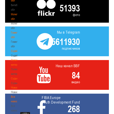
обл
51393
Витебская
обл
Могилевская
фото
обл
Могилевская
обл
Мы в Telegram
Гомельская
обл
5611930
Гомельская
обл
подписчиков
Судейство
Судейство
Полезные
материалы
Наш канал BBF
Полезные
84
материалы
Судьи
видео
Судьи
Новости
Новости
Все
FIBA Europe
новости
Youth Development Fund
268
Все
новости