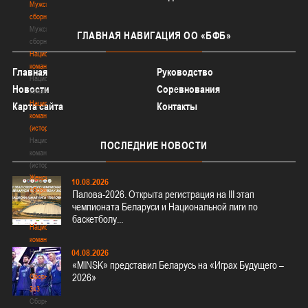
Мужские
сборные
Мужские
ГЛАВНАЯ
НАВИГАЦИЯ ОО «БФБ»
сборные
Национальная
команда
Главная
Руководство
Национальная
Новости
Соревнования
команда
Национальная
Карта сайта
Контакты
команда
(история)
Национальная
ПОСЛЕДНИЕ
НОВОСТИ
команда
(история)
Женские
10.08.2026
сборные
Палова-2026. Открыта регистрация на III этап
Женские
чемпионата Беларуси и Национальной лиги по
сборные
баскетболу...
Национальная
команда
Национальная
04.08.2026
«MINSK» представил Беларусь на «Играх Будущего –
команда
2026»
Сборные
3х3
Сборные