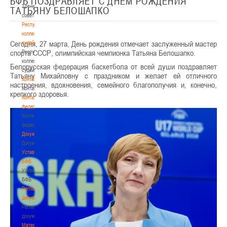
БФБ ПОЗДРАВЛЯЕТ С ДНЁМ РОЖДЕНИЯ
Тренерский
ТАТЬЯНУ БЕЛОШАПКО
совет
Республиканская
коллегия
Сегодня, 27 марта, День рождения отмечает заслуженный мастер
судей
спорта СССР, олимпийская чемпионка Татьяна Белошапко.
Республиканская
коллегия
Белорусская федерация баскетбола от всей души поздравляет
судей
Татьяну Михайловну с праздником и желает ей отличного
Контакты
настроения, вдохновения, семейного благополучия и, конечно,
Контакты
крепкого здоровья.
Контакты
федерации
Контакты
федерации
Документы
Документы
Устав
БФБ
Устав
БФБ
Регламентирующие
документы
Регламентирующие
документы
Материалы