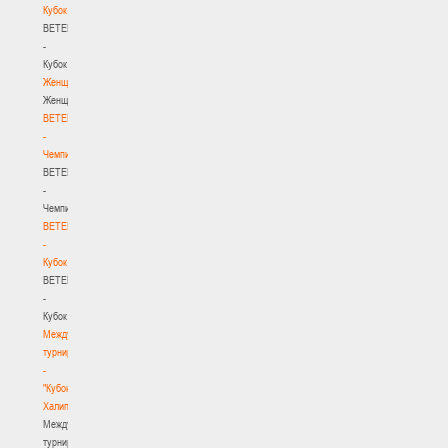
Кубок
BETERA
-
Кубок
Женщины
Женщины
BETERA
-
Чемпионат
BETERA
-
Чемпионат
BETERA
-
Кубок
BETERA
-
Кубок
Международный
турнир
-
"Кубок
Халипского"
Международный
турнир