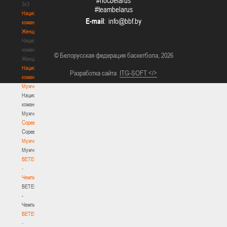
#nocbelarus
3х3
#teambelarus
Национальная
E-mail
:
команда.
Женщины
Национальная
команда.
© Белорусская федерация баскетбола, 2026
Женщины
Национальная
Разработка сайта
ITG-SOFT </>
команда.
Мужчины
Национальная
команда.
Мужчины
Соревнования
Соревнования
Мужчины
Мужчины
BETERA
-
Чемпионат
BETERA
-
Чемпионат
BETERA
-