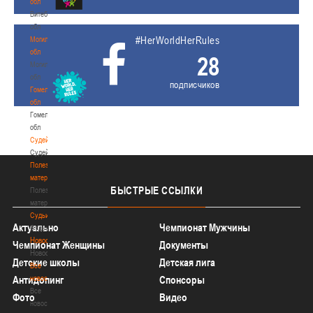
обл
Витебская
обл
#HerWorldHerRules
Могилевская
обл
28
Могилевская
обл
подписчиков
Гомельская
обл
Гомельская
обл
Судейство
Судейство
Полезные
материалы
БЫСТРЫЕ
ССЫЛКИ
Полезные
материалы
Судьи
Актуально
Чемпионат Мужчины
Судьи
Новости
Чемпионат Женщины
Документы
Новости
Детские школы
Детская лига
Все
новости
Антидопинг
Спонсоры
Все
Фото
Видео
новости