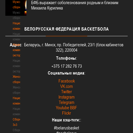
Мужские
БФБ выражает соболезнования родным и близким
сборные
Михаила Курилика
Мужские
сборные
Национальная
БЕЛОРУССКАЯ
ФЕДЕРАЦИЯ БАСКЕТБОЛА
команда
Национальная
команда
Адрес
: Беларусь, г. Минск, пр. Победителей, 23/1 (блок кабинетов
Национальная
322), 220004
команда
(история)
Телефоны
:
Национальная
+375 17 282 76 73
команда
(история)
Социальные медиа
:
Женские
Facebook
сборные
VK.com
Женские
Twitter
сборные
Instagram
Национальная
Telegram
команда
Youtube BBF
Национальная
Flickr
команда
Наши хэш-теги:
:
Сборные
3х3
#belarusbasket
Сборные