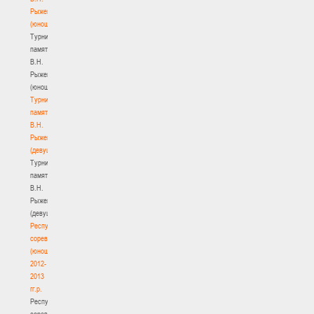
Рыженкова
(юноши)
Турнир
памяти
В.Н.
Рыженкова
(юноши)
Турнир
памяти
В.Н.
Рыженкова
(девушки)
Турнир
памяти
В.Н.
Рыженкова
(девушки)
Республиканские
соревнования
(юноши)
2012-
2013
гг.р.
Республиканские
соревнования