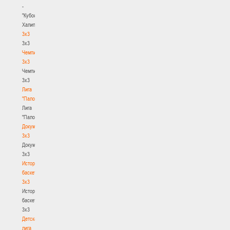
-
"Кубок
Халипского"
3x3
3x3
Чемпионат
3х3
Чемпионат
3х3
Лига
"Палова"
Лига
"Палова"
Документы
3х3
Документы
3х3
История
баскетбола
3х3
История
баскетбола
3х3
Детская
лига