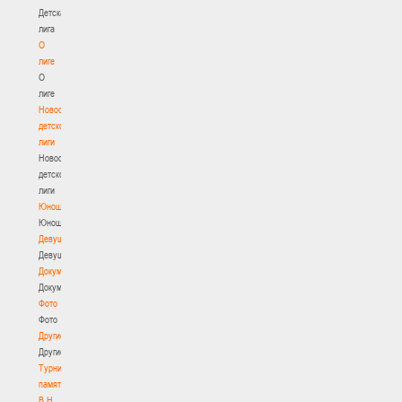
Детская
лига
О
лиге
О
лиге
Новости
детской
лиги
Новости
детской
лиги
Юноши
Юноши
Девушки
Девушки
Документы
Документы
Фото
Фото
Другие
Другие
Турнир
памяти
В.Н.