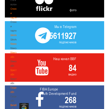
волонтером
Спонсоры
фото
и
партнеры
Спонсоры
Мы в Telegram
и
партнеры
5611927
Школы
Школы
подписчиков
Минск
Минск
Минская
обл
Наш канал BBF
Минская
84
обл
Брестская
видео
обл
Брестская
обл
Гродненская
FIBA Europe
обл
Youth Development Fund
Гродненская
268
обл
Витебская
подписчиков