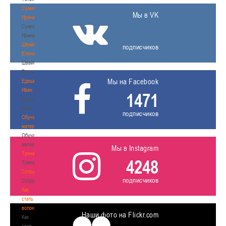
Сумникова
Мы в VK
Ирина
Сумникова
Ирина
Швайбович
подписчиков
Елена
Швайбович
Елена
Мы на Facebook
Едешко
Иван
1471
Едешко
Иван
подписчиков
Обучающие
материалы
Обучающие
материалы
Мы в Instagram
Тренерам
4248
Тренерам
Сотрудничество
подписчиков
Сотрудничество
Как
стать
волонтером
Наши фото на Flickr.com
Как
стать