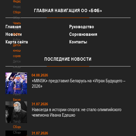
Федерация
Федерация
ГЛАВНАЯ
НАВИГАЦИЯ ОО «БФБ»
Сборные
Сборные
Чемпионат
Главная
Руководство
Чемпионат
Новости
Соревнования
Кубок
Кубок
Карта сайта
Контакты
Детско-
юношеские
соревнования
ПОСЛЕДНИЕ
НОВОСТИ
Детско-
юношеские
соревнования
04.08.2026
Еврокубки
«MINSK» представил Беларусь на «Играх Будущего –
Еврокубки
2026»
Разное
Разное
Баскетбол
31.07.2026
3х3
Навсегда в истории спорта: не стало олимпийского
Баскетбол
чемпиона Ивана Едешко
3х3
Лого[modid=121]
Сборные
Сборные
31.07.2026