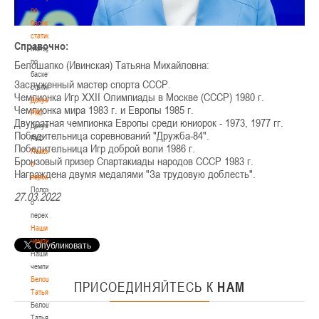
по
баскетбольной
статистике
Справочно:
Материалы
по
Белошапко (Ивинская) Татьяна Михайловна:
баскетбольной
Заслуженный мастер спорта СССР.
статистике
Чемпионка Игр XXII Олимпиады в Москве (СССР) 1980 г.
Документы
Чемпионка мира 1983 г. и Европы 1985 г.
РКС
Двукратная чемпионка Европы среди юниорок - 1973, 1977 гг.
Документы
Победительница соревнований "Дружба-84".
РКС
Победительница Игр доброй воли 1986 г.
Положение
Бронзовый призер Спартакиады народов СССР 1983 г.
о
Награждена двумя медалями "За трудовую доблесть".
переходах
Положение
27.03.2022
о
переходах
Наши
чемпионы
Наши
чемпионы
Белошапко
ПРИСОЕДИНЯЙТЕСЬ
К
НАМ
Татьяна
Белошапко
Татьяна