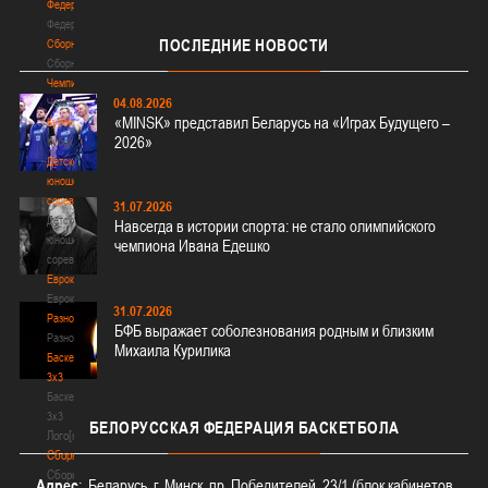
Федерация
Федерация
ПОСЛЕДНИЕ
НОВОСТИ
Сборные
Сборные
Чемпионат
04.08.2026
Чемпионат
«MINSK» представил Беларусь на «Играх Будущего –
Кубок
2026»
Кубок
Детско-
юношеские
соревнования
31.07.2026
Детско-
Навсегда в истории спорта: не стало олимпийского
юношеские
чемпиона Ивана Едешко
соревнования
Еврокубки
Еврокубки
31.07.2026
Разное
БФБ выражает соболезнования родным и близким
Разное
Михаила Курилика
Баскетбол
3х3
Баскетбол
3х3
БЕЛОРУССКАЯ
ФЕДЕРАЦИЯ БАСКЕТБОЛА
Лого[modid=121]
Сборные
Сборные
Адрес
: Беларусь, г. Минск, пр. Победителей, 23/1 (блок кабинетов