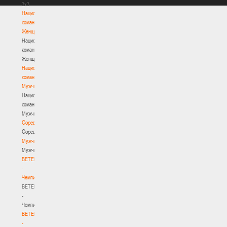
3х3
Национальная
команда.
Женщины
Национальная
команда.
Женщины
Национальная
команда.
Мужчины
Национальная
команда.
Мужчины
Соревнования
Соревнования
Мужчины
Мужчины
BETERA
-
Чемпионат
BETERA
-
Чемпионат
BETERA
-