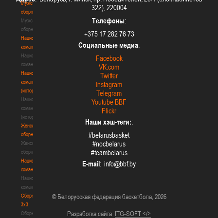
Мужские
322), 220004
сборные
Телефоны
:
Мужские
сборные
+375 17 282 76 73
Национальная
Социальные медиа
:
команда
Национальная
Facebook
команда
VK.com
Национальная
Twitter
команда
Instagram
(история)
Telegram
Национальная
Youtube BBF
команда
Flickr
(история)
Наши хэш-теги:
:
Женские
#belarusbasket
сборные
#nocbelarus
Женские
#teambelarus
сборные
Национальная
E-mail
:
команда
Национальная
команда
Сборные
© Белорусская федерация баскетбола, 2026
3х3
Разработка сайта
ITG-SOFT </>
Сборные