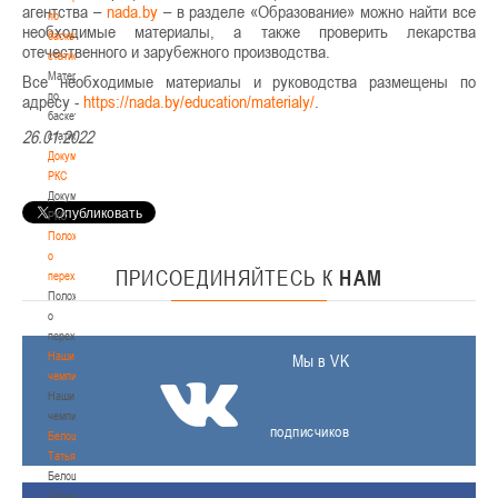
агентства –
nada.by
– в разделе «Образование» можно найти все
по
необходимые материалы, а также проверить лекарства
баскетбольной
отечественного и зарубежного производства.
статистике
Материалы
Все необходимые материалы и руководства размещены по
по
адресу -
https://nada.by/education/materialy/
.
баскетбольной
26.01.2022
статистике
Документы
РКС
Документы
РКС
Положение
о
ПРИСОЕДИНЯЙТЕСЬ
К
НАМ
переходах
Положение
о
переходах
Наши
Мы в VK
чемпионы
Наши
чемпионы
подписчиков
Белошапко
Татьяна
Белошапко
Татьяна