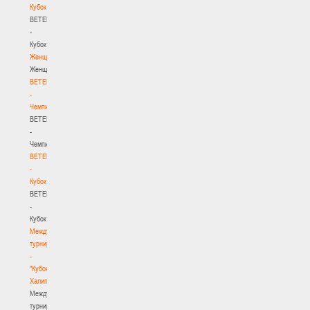
Кубок
BETERA
-
Кубок
Женщины
Женщины
BETERA
-
Чемпионат
BETERA
-
Чемпионат
BETERA
-
Кубок
BETERA
-
Кубок
Международный
турнир
-
"Кубок
Халипского"
Международный
турнир