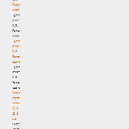
Рыженкова
(юноши)
Турнир
памяти
В.Н.
Рыженкова
(юноши)
Турнир
памяти
В.Н.
Рыженкова
(девушки)
Турнир
памяти
В.Н.
Рыженкова
(девушки)
Республиканские
соревнования
(юноши)
2012-
2013
гг.р.
Республиканские
соревнования