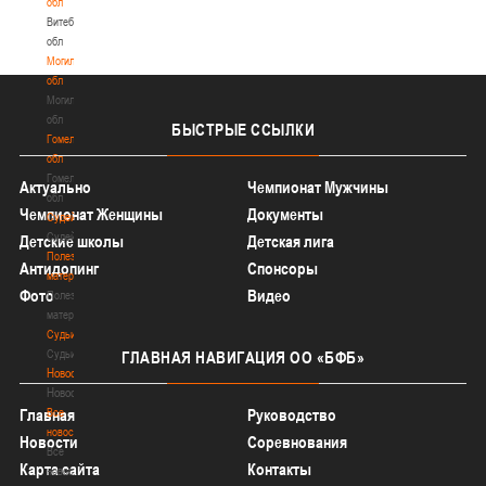
обл
Витебская
обл
Могилевская
обл
Могилевская
обл
БЫСТРЫЕ
ССЫЛКИ
Гомельская
обл
Гомельская
Актуально
Чемпионат Мужчины
обл
Чемпионат Женщины
Документы
Судейство
Судейство
Детские школы
Детская лига
Полезные
Антидопинг
Спонсоры
материалы
Фото
Видео
Полезные
материалы
Судьи
Судьи
ГЛАВНАЯ
НАВИГАЦИЯ ОО «БФБ»
Новости
Новости
Все
Главная
Руководство
новости
Новости
Соревнования
Все
Карта сайта
Контакты
новости