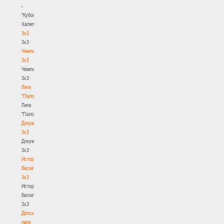
-
"Кубок
Халипского"
3x3
3x3
Чемпионат
3х3
Чемпионат
3х3
Лига
"Палова"
Лига
"Палова"
Документы
3х3
Документы
3х3
История
баскетбола
3х3
История
баскетбола
3х3
Детская
лига