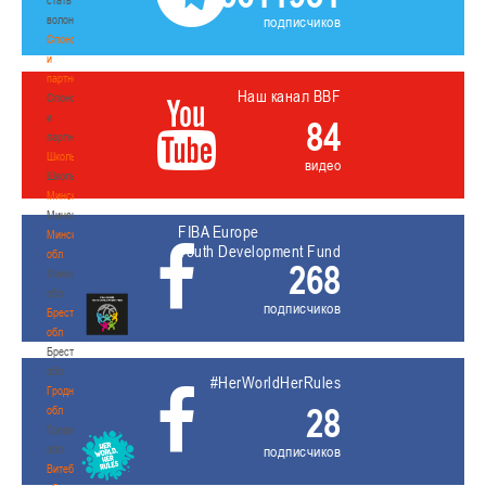
волонтером
подписчиков
Спонсоры
и
партнеры
Наш канал BBF
Спонсоры
и
84
партнеры
Школы
видео
Школы
Минск
Минск
FIBA Europe
Минская
Youth Development Fund
обл
268
Минская
обл
подписчиков
Брестская
обл
Брестская
обл
#HerWorldHerRules
Гродненская
28
обл
Гродненская
обл
подписчиков
Витебская