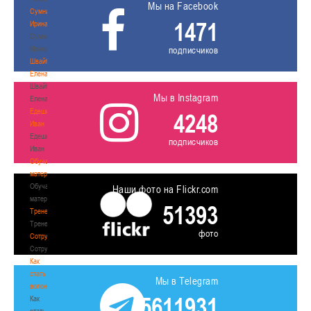
Мы на Facebook
Сумникова
1471
Ирина
Сумникова
Ирина
подписчиков
Швайбович
Елена
Швайбович
Мы в Instagram
Елена
Едешко
4248
Иван
Едешко
подписчиков
Иван
Обучающие
материалы
Обучающие
Наши фото на Flickr.com
материалы
51393
Тренерам
Тренерам
фото
Сотрудничество
Сотрудничество
Как
стать
Мы в Telegram
волонтером
5611931
Как
стать