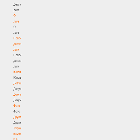
Детская
лига
О
лиге
О
лиге
Новости
детской
лиги
Новости
детской
лиги
Юноши
Юноши
Девушки
Девушки
Документы
Документы
Фото
Фото
Другие
Другие
Турнир
памяти
В.Н.