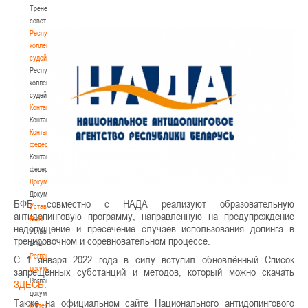
Тренерский
совет
Республиканская
коллегия
судей
Республиканская
коллегия
судей
Контакты
Контакты
Контакты
федерации
Контакты
федерации
Документы
Документы
БФБ совместно с НАДА реализуют образовательную
Устав
антидопинговую программу, направленную на предупреждение
БФБ
недопущение и пресечение случаев использования допинга в
Устав
тренировочном и соревновательном процессе.
БФБ
Регламентирующие
С 1 января 2022 года в силу вступил обновлённый Список
документы
запрещённых субстанций и методов, который можно скачать
Регламентирующие
ЗДЕСЬ
.
документы
Также на официальном сайте Национального антидопингового
Материалы