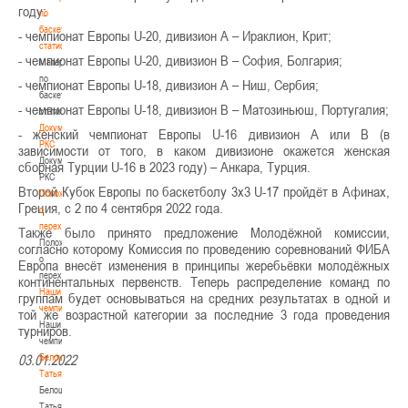
году:
по
баскетбольной
- чемпионат Европы U-20, дивизион А – Ираклион, Крит;
статистике
- чемпионат Европы U-20, дивизион В – София, Болгария;
Материалы
по
- чемпионат Европы U-18, дивизион А – Ниш, Сербия;
баскетбольной
- чемпионат Европы U-18, дивизион В – Матозиньюш, Португалия;
статистике
Документы
- женский чемпионат Европы U-16 дивизион А или В (в
РКС
зависимости от того, в каком дивизионе окажется женская
Документы
сборная Турции U-16 в 2023 году) – Анкара, Турция.
РКС
Второй Кубок Европы по баскетболу 3х3 U-17 пройдёт в Афинах,
Положение
Греция, с 2 по 4 сентября 2022 года.
о
переходах
Также было принято предложение Молодёжной комиссии,
Положение
согласно которому Комиссия по проведению соревнований ФИБА
о
Европа внесёт изменения в принципы жеребьёвки молодёжных
переходах
континентальных первенств. Теперь распределение команд по
Наши
группам будет основываться на средних результатах в одной и
чемпионы
той же возрастной категории за последние 3 года проведения
Наши
турниров.
чемпионы
Белошапко
03.01.2022
Татьяна
Белошапко
Татьяна