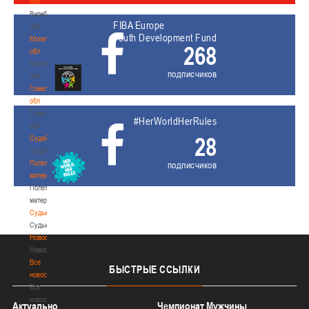
обл
Витебская
FIBA Europe
обл
Youth Development Fund
Могилевская
268
обл
Могилевская
подписчиков
обл
Гомельская
обл
Гомельская
#HerWorldHerRules
обл
28
Судейство
Судейство
Полезные
подписчиков
материалы
Полезные
материалы
Судьи
Судьи
Новости
Новости
Все
БЫСТРЫЕ
ССЫЛКИ
новости
Все
новости
Актуально
Чемпионат Мужчины