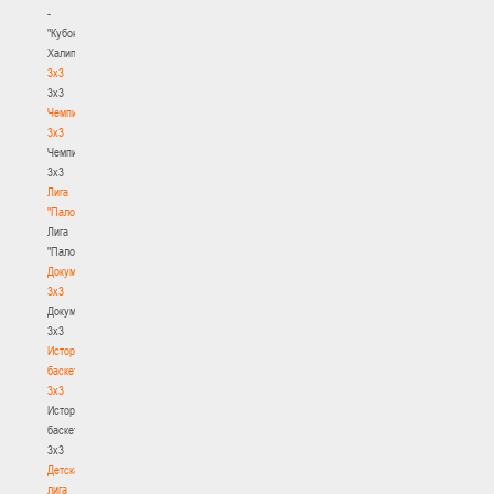
-
"Кубок
Халипского"
3x3
3x3
Чемпионат
3х3
Чемпионат
3х3
Лига
"Палова"
Лига
"Палова"
Документы
3х3
Документы
3х3
История
баскетбола
3х3
История
баскетбола
3х3
Детская
лига