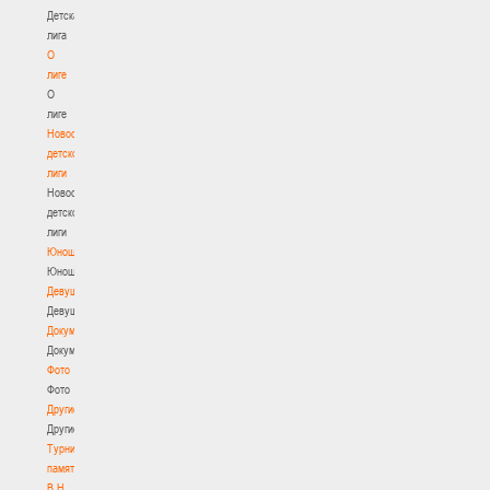
Детская
лига
О
лиге
О
лиге
Новости
детской
лиги
Новости
детской
лиги
Юноши
Юноши
Девушки
Девушки
Документы
Документы
Фото
Фото
Другие
Другие
Турнир
памяти
В.Н.