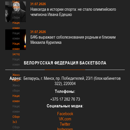
Мужские
31.07.2026
сборные
Навсегда в истории спорта: не стало олимпийского
Мужские
чемпиона Ивана Едешко
сборные
Национальная
команда
31.07.2026
Национальная
БФБ выражает соболезнования родным и близким
команда
Михаила Курилика
Национальная
команда
(история)
Национальная
БЕЛОРУССКАЯ
ФЕДЕРАЦИЯ БАСКЕТБОЛА
команда
(история)
Женские
Адрес
: Беларусь, г. Минск, пр. Победителей, 23/1 (блок кабинетов
сборные
322), 220004
Женские
сборные
Телефоны
:
Национальная
+375 17 282 76 73
команда
Социальные медиа
:
Национальная
команда
Facebook
Сборные
VK.com
3х3
Twitter
Сборные
Instagram