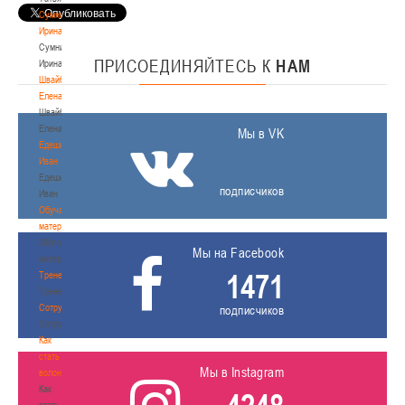
Сумникова
Ирина
Сумникова
ПРИСОЕДИНЯЙТЕСЬ
К
НАМ
Ирина
Швайбович
Елена
Швайбович
Елена
Мы в VK
Едешко
Иван
Едешко
подписчиков
Иван
Обучающие
материалы
Обучающие
Мы на Facebook
материалы
1471
Тренерам
Тренерам
Сотрудничество
подписчиков
Сотрудничество
Как
стать
Мы в Instagram
волонтером
Как
стать