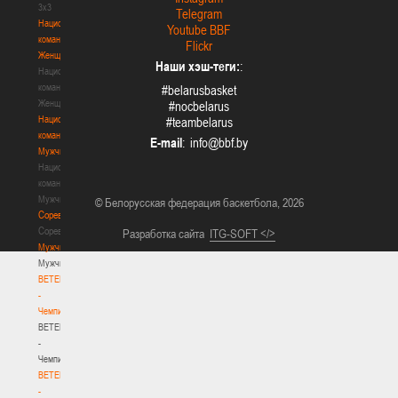
3х3
Telegram
Национальная
Youtube BBF
команда.
Flickr
Женщины
Наши хэш-теги:
:
Национальная
команда.
#belarusbasket
Женщины
#nocbelarus
Национальная
#teambelarus
команда.
E-mail
:
Мужчины
Национальная
команда.
Мужчины
© Белорусская федерация баскетбола, 2026
Соревнования
Соревнования
Разработка сайта
ITG-SOFT </>
Мужчины
Мужчины
BETERA
-
Чемпионат
BETERA
-
Чемпионат
BETERA
-