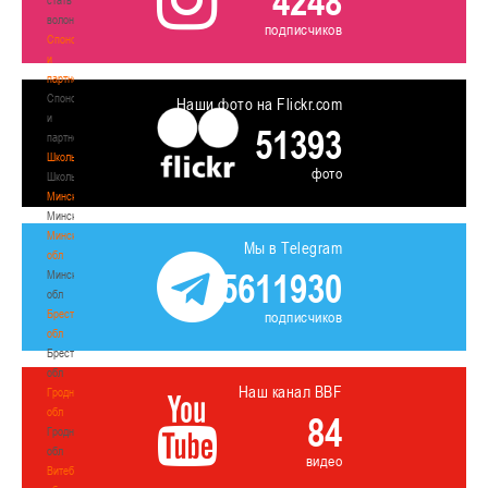
4248
волонтером
подписчиков
Спонсоры
и
партнеры
Спонсоры
Наши фото на Flickr.com
и
51393
партнеры
Школы
фото
Школы
Минск
Минск
Минская
Мы в Telegram
обл
5611930
Минская
обл
Брестская
подписчиков
обл
Брестская
обл
Наш канал BBF
Гродненская
обл
84
Гродненская
обл
видео
Витебская