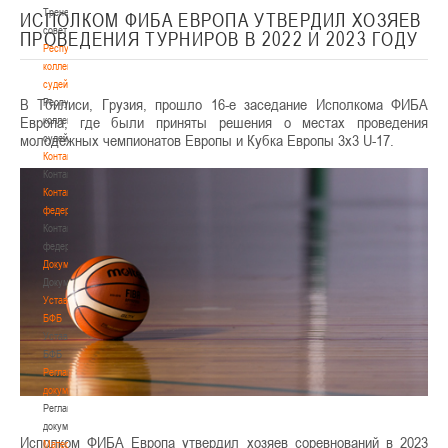
Тренерский
ИСПОЛКОМ ФИБА ЕВРОПА УТВЕРДИЛ ХОЗЯЕВ
совет
ПРОВЕДЕНИЯ ТУРНИРОВ В 2022 И 2023 ГОДУ
Республиканская
коллегия
судей
В Тбилиси, Грузия, прошло 16-е заседание Исполкома ФИБА
Республиканская
Европа, где были приняты решения о местах проведения
коллегия
молодёжных чемпионатов Европы и Кубка Европы 3х3 U-17.
судей
Контакты
Контакты
Контакты
федерации
Контакты
федерации
Документы
Документы
Устав
БФБ
Устав
БФБ
Регламентирующие
документы
Регламентирующие
документы
Исполком ФИБА Европа утвердил хозяев соревнований в 2023
Материалы