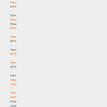
Кубок
BETERA
-
Кубок
Женщины
Женщины
BETERA
-
Чемпионат
BETERA
-
Чемпионат
BETERA
-
Кубок
BETERA
-
Кубок
Международный
турнир
-
"Кубок
Халипского"
Международный
турнир