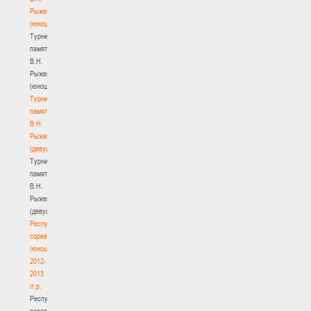
Рыженкова
(юноши)
Турнир
памяти
В.Н.
Рыженкова
(юноши)
Турнир
памяти
В.Н.
Рыженкова
(девушки)
Турнир
памяти
В.Н.
Рыженкова
(девушки)
Республиканские
соревнования
(юноши)
2012-
2013
гг.р.
Республиканские
соревнования