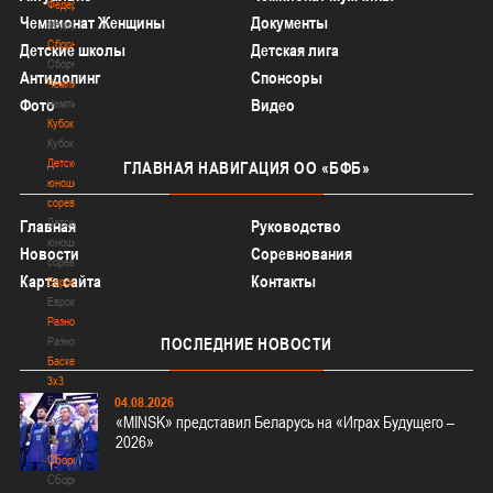
Федерация
Чемпионат Женщины
Документы
Федерация
Сборные
Детские школы
Детская лига
Сборные
Антидопинг
Спонсоры
Чемпионат
Фото
Видео
Чемпионат
Кубок
Кубок
Детско-
ГЛАВНАЯ
НАВИГАЦИЯ ОО «БФБ»
юношеские
соревнования
Детско-
Главная
Руководство
юношеские
Новости
Соревнования
соревнования
Карта сайта
Контакты
Еврокубки
Еврокубки
Разное
Разное
ПОСЛЕДНИЕ
НОВОСТИ
Баскетбол
3х3
Баскетбол
04.08.2026
«MINSK» представил Беларусь на «Играх Будущего –
3х3
Лого[modid=121]
2026»
Сборные
Сборные