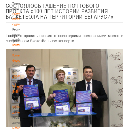
Тренерский
СОСТОЯЛОСЬ ГАШЕНИЕ ПОЧТОВОГО
совет
ПРОЕКТА «100 ЛЕТ ИСТОРИИ РАЗВИТИЯ
Республиканская
БАСКЕТБОЛА НА ТЕРРИТОРИИ БЕЛАРУСИ»
коллегия
судей
Республиканская
Теперь отправить письмо с новогодними пожеланиями можно в
коллегия
специальном баскетбольном конверте.
судей
Контакты
Контакты
Контакты
федерации
Контакты
федерации
Документы
Документы
Устав
БФБ
Устав
БФБ
Регламентирующие
документы
Регламентирующие
документы
Материалы