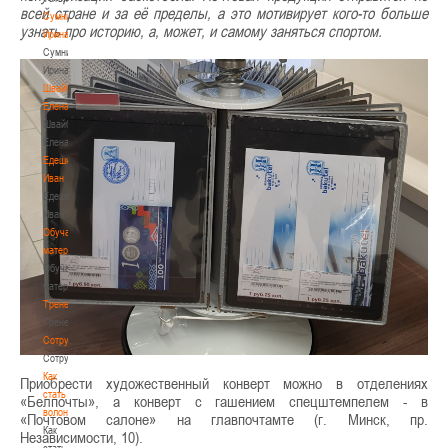
всей стране и за её пределы, а это мотивирует кого-то больше
Сумникова
узнать про историю, а, может, и самому заняться спортом.
Ирина
Сумникова
Ирина
Швайбович
Елена
Швайбович
Елена
Едешко
Иван
Едешко
Иван
Обучающие
материалы
Обучающие
материалы
Тренерам
Тренерам
Сотрудничество
Сотрудничество
Как
Приобрести художественный конверт можно в отделениях
стать
«Белпочты», а конверт с гашением спецштемпелем - в
волонтером
«Почтовом салоне» на главпочтамте (г. Минск, пр.
Как
Независимости, 10).
стать