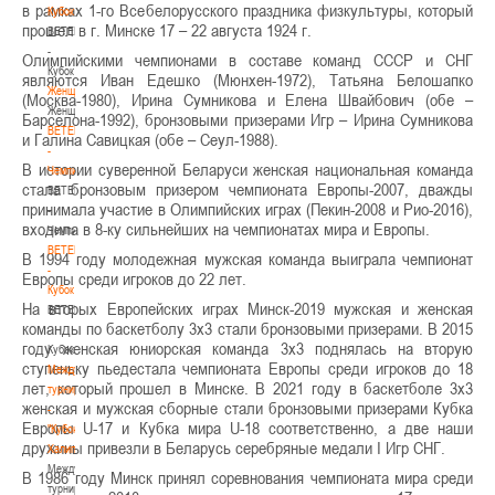
в рамках 1-го Всебелорусского праздника физкультуры, который
Кубок
прошел в г. Минске 17 – 22 августа 1924 г.
BETERA
-
Олимпийскими чемпионами в составе команд СССР и СНГ
Кубок
являются Иван Едешко (Мюнхен-1972), Татьяна Белошапко
Женщины
(Москва-1980), Ирина Сумникова и Елена Швайбович (обе –
Женщины
Барселона-1992), бронзовыми призерами Игр – Ирина Сумникова
BETERA
и Галина Савицкая (обе – Сеул-1988).
-
В истории суверенной Беларуси женская национальная команда
Чемпионат
стала бронзовым призером чемпионата Европы-2007, дважды
BETERA
принимала участие в Олимпийских играх (Пекин-2008 и Рио-2016),
-
входила в 8-ку сильнейших на чемпионатах мира и Европы.
Чемпионат
BETERA
В 1994 году молодежная мужская команда выиграла чемпионат
-
Европы среди игроков до 22 лет.
Кубок
На вторых Европейских играх Минск-2019 мужская и женская
BETERA
команды по баскетболу 3х3 стали бронзовыми призерами. В 2015
-
году женская юниорская команда 3х3 поднялась на вторую
Кубок
ступеньку пьедестала чемпионата Европы среди игроков до 18
Международный
лет, который прошел в Минске. В 2021 году в баскетболе 3х3
турнир
женская и мужская сборные стали бронзовыми призерами Кубка
-
Европы U-17 и Кубка мира U-18 соответственно, а две наши
"Кубок
дружины привезли в Беларусь серебряные медали I Игр СНГ.
Халипского"
Международный
В 1986 году Минск принял соревнования чемпионата мира среди
турнир