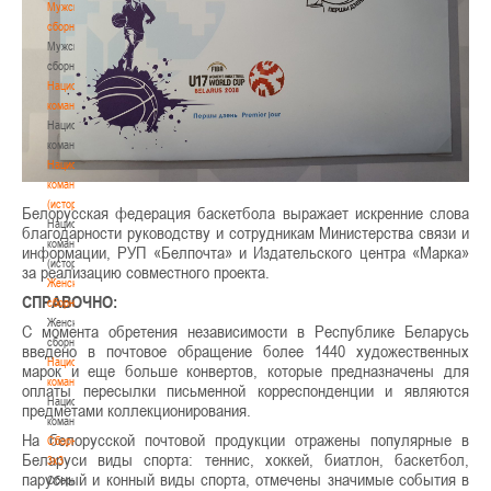
Мужские
сборные
Мужские
сборные
Национальная
команда
Национальная
команда
Национальная
команда
(история)
Белорусская федерация баскетбола выражает искренние слова
Национальная
благодарности руководству и сотрудникам Министерства связи и
команда
информации, РУП «Белпочта» и Издательского центра «Марка»
(история)
за реализацию совместного проекта.
Женские
СПРАВОЧНО:
сборные
Женские
С момента обретения независимости в Республике Беларусь
сборные
введено в почтовое обращение более 1440 художественных
Национальная
марок и еще больше конвертов, которые предназначены для
команда
оплаты пересылки письменной корреспонденции и являются
Национальная
предметами коллекционирования.
команда
На белорусской почтовой продукции отражены популярные в
Сборные
Беларуси виды спорта: теннис, хоккей, биатлон, баскетбол,
3х3
парусный и конный виды спорта, отмечены значимые события в
Сборные