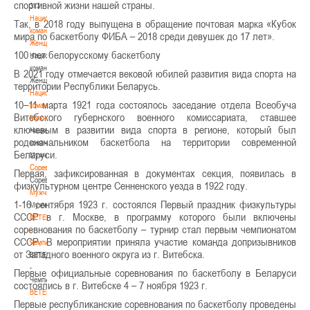
спортивной жизни нашей страны.
3х3
Национальная
Так, в 2018 году выпущена в обращение почтовая марка «Кубок
команда.
мира по баскетболу ФИБА – 2018 среди девушек до 17 лет».
Женщины
100 лет белорусскому баскетболу
Национальная
команда.
В 2021 году отмечается вековой юбилей развития вида спорта на
Женщины
территории Республики Беларусь.
Национальная
10–11 марта 1921 года состоялось заседание отдела Всеобуча
команда.
Витебского губернского военного комиссариата, ставшее
Мужчины
ключевым в развитии вида спорта в регионе, который был
Национальная
родоначальником баскетбола на территории современной
команда.
Беларуси.
Мужчины
Соревнования
Первая, зафиксированная в документах секция, появилась в
Соревнования
физкультурном центре Сенненского уезда в 1922 году.
Мужчины
1-16 сентября 1923 г. состоялся Первый праздник физкультуры
Мужчины
СССР в г. Москве, в программу которого были включены
BETERA
соревнования по баскетболу – турнир стал первым чемпионатом
-
СССР. В мероприятии приняла участие команда допризывников
Чемпионат
от Западного военного округа из г. Витебска.
BETERA
-
Первые официальные соревнования по баскетболу в Беларуси
Чемпионат
состоялись в г. Витебске 4 – 7 ноября 1923 г.
BETERA
Первые республиканские соревнования по баскетболу проведены
-