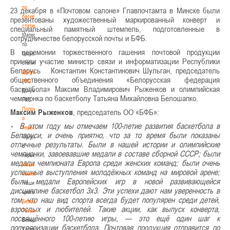
по
23 декабря в «Почтовом салоне» Главпочтамта в Минске были
баскетбольной
презентованы художественный маркированный конверт и
статистике
специальный памятный штемпель, подготовленные в
Материалы
сотрудничестве белорусской почты и БФБ.
по
В церемонии торжественного гашения почтовой продукции
баскетбольной
приняли участие министр связи и информатизации Республики
статистике
Беларусь Константин Константинович Шульган, председатель
Документы
общественного объединения «Белорусская федерация
РКС
баскетбола» Максим Владимирович Рыженков и олимпийская
Документы
чемпионка по баскетболу Татьяна Михайловна Белошапко.
РКС
Положение
Максим Рыженков
, председатель ОО «БФБ»:
о
- В этом году мы отмечаем 100-летие развития баскетбола в
переходах
Беларуси, и очень приятно, что за то время были показаны
Положение
отличные результаты. Были в нашей истории и олимпийские
о
чемпионки, завоевавшие медали в составе сборной СССР; были
переходах
медали чемпионата Европа среди женских команд; были очень
Наши
успешные выступления молодёжных команд на мировой арене;
чемпионы
были медали Европейских игр в новой развивающейся
Наши
дисциплине баскетбол 3х3. Эти успехи дают нам уверенность в
чемпионы
том, что наш вид спорта всегда будет популярен среди детей,
Белошапко
взрослых и любителей. Такие акции, как выпуск конверта,
Татьяна
посвящённого 100-летию игры, — это ещё один шаг к
Белошапко
популяризации баскетбола. Почтовая продукция отправится по
Татьяна