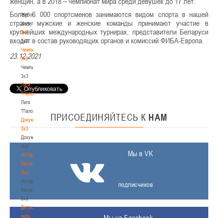
женщин, а в 2018 – чемпионат мира среди девушек до 17 лет.
-
Более 6 000 спортсменов занимаются видом спорта в нашей
"Кубок
стране, мужские и женские команды принимают участие в
Халипского"
крупнейших международных турнирах, представители Беларуси
3x3
входят в состав руководящих органов и комиссий ФИБА-Европа.
3x3
Чемпионат
23.12.2021
3х3
Чемпионат
3х3
Лига
"Палова"
Лига
"Палова"
ПРИСОЕДИНЯЙТЕСЬ
К
НАМ
Документы
3х3
Документы
3х3
Мы в VK
История
баскетбола
3х3
История
подписчиков
баскетбола
3х3
Детская
лига
Мы на Facebook