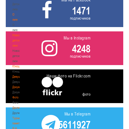
Детская
1471
лига
О
подписчиков
лиге
О
лиге
Новости
Мы в Instagram
детской
4248
лиги
Новости
подписчиков
детской
лиги
Юноши
Юноши
Наши фото на Flickr.com
Девушки
Девушки
Документы
Документы
фото
Фото
Фото
Другие
Другие
Мы в Telegram
Турнир
5611927
памяти
В.Н.