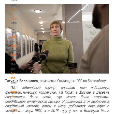
волонтером
Спонсоры
и
партнеры
Спонсоры
и
партнеры
Школы
Школы
Минск
Минск
Минская
обл
Минская
обл
Брестская
обл
Татьяна Белошапко
, чемпионка Олимпады-1980 по баскетболу:
Брестская
-
Этот юбилейный конверт пополнит мою небольшую
обл
филателистическую коллекцию. На Играх в Москве в деревне
Гродненская
спортсменов была почта, где можно было отправить
обл
специальное олимпийское письмо. Я сохранила этот необычный
Гродненская
спортивный конверт, потом к нему добавился еще один с
обл
чемпионата мира-1983, а в 2018 году у нас в Беларуси были
Витебская