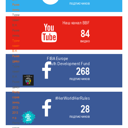
подписчиков
Рыженкова
(юноши)
Турнир
памяти
Наш канал BBF
В.Н.
84
Рыженкова
(юноши)
видео
Турнир
памяти
В.Н.
Рыженкова
FIBA Europe
(девушки)
Youth Development Fund
Турнир
268
памяти
В.Н.
подписчиков
Рыженкова
(девушки)
Республиканские
соревнования
#HerWorldHerRules
(юноши)
28
2012-
2013
подписчиков
гг.р.
Республиканские
соревнования