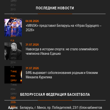
(девушки)
2012-
ПОСЛЕДНИЕ
НОВОСТИ
2013
гг.р.
Республиканские
04.08.2026
соревнования
«MINSK» представил Беларусь на «Играх Будущего –
(девушки)
2026»
2013-
2014
гг.р.
31.07.2026
Республиканские
Навсегда в истории спорта: не стало олимпийского
соревнования
чемпиона Ивана Едешко
(девушки)
2013-
2014
гг.р.
31.07.2026
Товарищеские
БФБ выражает соболезнования родным и близким
игры
Михаила Курилика
(девушки)
Товарищеские
игры
(девушки)
БЕЛОРУССКАЯ
ФЕДЕРАЦИЯ БАСКЕТБОЛА
ОДМ
2008-
2009
Адрес
: Беларусь, г. Минск, пр. Победителей, 23/1 (блок кабинетов