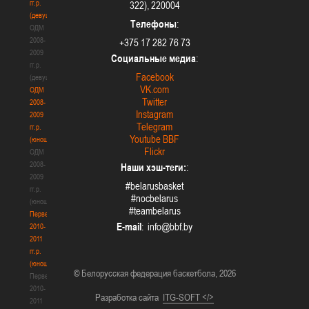
гг.р.
322), 220004
(девушки)
Телефоны
:
ОДМ
2008-
+375 17 282 76 73
2009
Социальные медиа
:
гг.р.
Facebook
(девушки)
VK.com
ОДМ
Twitter
2008-
Instagram
2009
Telegram
гг.р.
Youtube BBF
(юноши)
Flickr
ОДМ
2008-
Наши хэш-теги:
:
2009
#belarusbasket
гг.р.
#nocbelarus
(юноши)
#teambelarus
Первенство
E-mail
:
2010-
2011
гг.р.
(юноши)
© Белорусская федерация баскетбола, 2026
Первенство
2010-
Разработка сайта
ITG-SOFT </>
2011