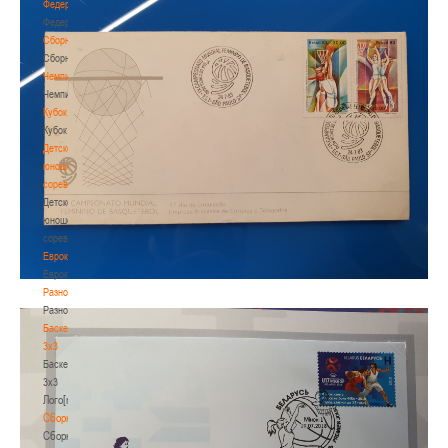
Федерация
Федерация
Сборные
Сборные
Чемпионат
Чемпионат
Кубок
Кубок
Детско-
юношеские
соревнования
Детско-
юношеские
соревнования
Еврокубки
Еврокубки
Разное
Разное
Баскетбол
3х3
Баскетбол
3х3
Лого[modid=121]
Сборные
Сборные