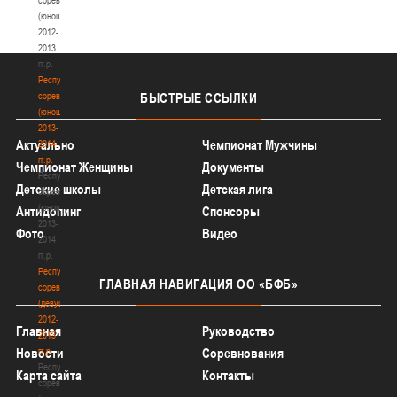
(юноши)
2012-
2013
гг.р.
Республиканские
соревнования
БЫСТРЫЕ
ССЫЛКИ
(юноши)
2013-
Актуально
Чемпионат Мужчины
2014
гг.р.
Чемпионат Женщины
Документы
Республиканские
Детские школы
Детская лига
соревнования
(юноши)
Антидопинг
Спонсоры
2013-
Фото
Видео
2014
гг.р.
Республиканские
ГЛАВНАЯ
НАВИГАЦИЯ ОО «БФБ»
соревнования
(девушки)
2012-
Главная
Руководство
2013
гг.р.
Новости
Соревнования
Республиканские
Карта сайта
Контакты
соревнования