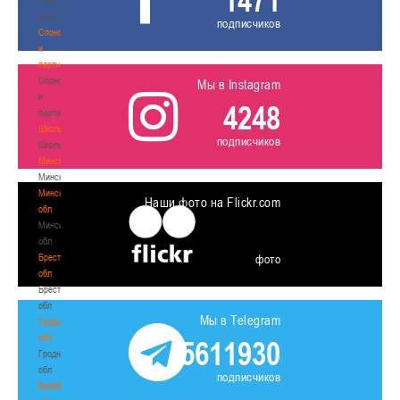
1471
волонтером
подписчиков
Спонсоры
и
партнеры
Спонсоры
Мы в Instagram
и
4248
партнеры
Школы
подписчиков
Школы
Минск
Минск
Минская
Наши фото на Flickr.com
обл
Минская
обл
Брестская
фото
обл
Брестская
обл
Мы в Telegram
Гродненская
обл
5611930
Гродненская
обл
подписчиков
Витебская