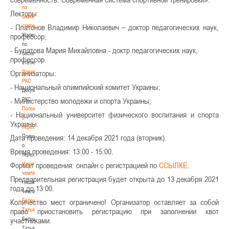
по
Лекторы:
баскетбольной
статистике
- Платонов Владимир Николаевич – доктор педагогических наук,
Материалы
профессор;
по
- Булатова Мария Михайловна - доктр педагогических наук,
баскетбольной
профессор.
статистике
Документы
Организаторы:
РКС
- Национальный олимпийский комитет Украины;
Документы
РКС
- Министерство молодежи и спорта Украины;
Положение
- Национальный университет физического воспитания и спорта
о
Украины.
переходах
Положение
Дата проведения: 14 декабря 2021 года (вторник).
о
Время проведения: 13:00 - 15:00.
переходах
Наши
Формат проведения: онлайн с регистрацией по
ССЫЛКЕ
.
чемпионы
Предварительная регистрация будет открыта до 13 декабря 2021
Наши
года до 13:00.
чемпионы
Белошапко
Количество мест ограничено! Организатор оставляет за собой
Татьяна
право приостановить регистрацию при заполнении квот
Белошапко
участниками.
Татьяна