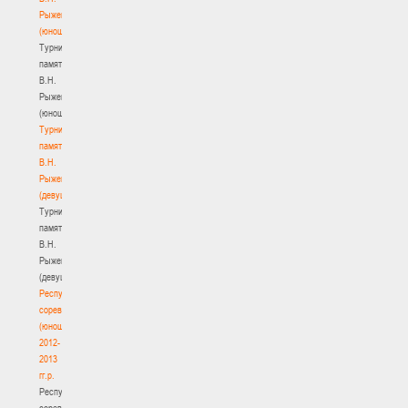
Рыженкова
(юноши)
Турнир
памяти
В.Н.
Рыженкова
(юноши)
Турнир
памяти
В.Н.
Рыженкова
(девушки)
Турнир
памяти
В.Н.
Рыженкова
(девушки)
Республиканские
соревнования
(юноши)
2012-
2013
гг.р.
Республиканские
соревнования