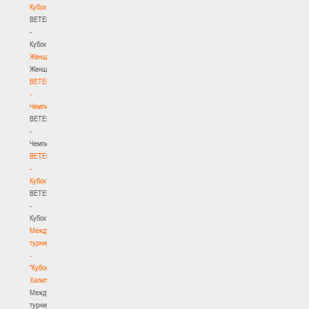
Кубок
BETERA
-
Кубок
Женщины
Женщины
BETERA
-
Чемпионат
BETERA
-
Чемпионат
BETERA
-
Кубок
BETERA
-
Кубок
Международный
турнир
-
"Кубок
Халипского"
Международный
турнир