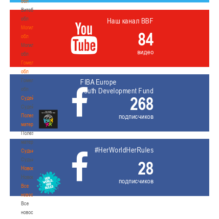
обл
Витебская
обл
Наш канал BBF
Могилевская
84
обл
Могилевская
видео
обл
Гомельская
обл
Гомельская
FIBA Europe
обл
Youth Development Fund
268
Судейство
Судейство
Полезные
подписчиков
материалы
Полезные
материалы
#HerWorldHerRules
Судьи
Судьи
28
Новости
Новости
подписчиков
Все
новости
Все
новости