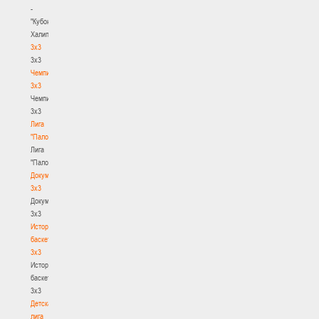
-
"Кубок
Халипского"
3x3
3x3
Чемпионат
3х3
Чемпионат
3х3
Лига
"Палова"
Лига
"Палова"
Документы
3х3
Документы
3х3
История
баскетбола
3х3
История
баскетбола
3х3
Детская
лига