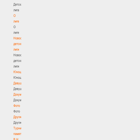
Детская
лига
О
лиге
О
лиге
Новости
детской
лиги
Новости
детской
лиги
Юноши
Юноши
Девушки
Девушки
Документы
Документы
Фото
Фото
Другие
Другие
Турнир
памяти
В.Н.