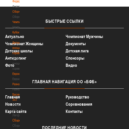
Федерация
Федерация
Сборные
Сборные
БЫСТРЫЕ
ССЫЛКИ
Чемпионат
Чемпионат
Кубок
Актуально
Чемпионат Мужчины
Кубок
Детско-
Чемпионат Женщины
Документы
юношеские
Детские школы
Детская лига
соревнования
Антидопинг
Спонсоры
Детско-
юношеские
Фото
Видео
соревнования
Еврокубки
Еврокубки
ГЛАВНАЯ
НАВИГАЦИЯ ОО «БФБ»
Разное
Разное
Баскетбол
Главная
Руководство
3х3
Новости
Соревнования
Баскетбол
3х3
Карта сайта
Контакты
Лого[modid=121]
Сборные
Сборные
ПОСЛЕДНИЕ
НОВОСТИ