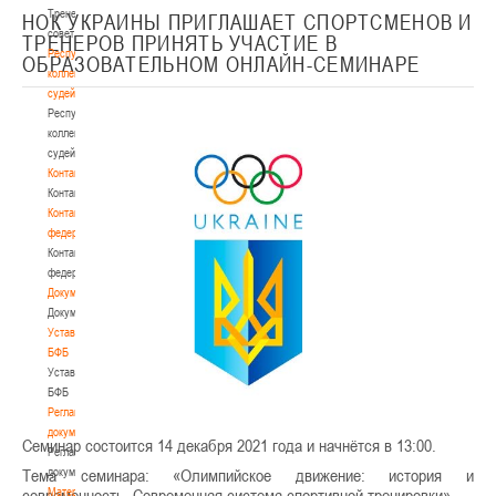
Тренерский
НОК УКРАИНЫ ПРИГЛАШАЕТ СПОРТСМЕНОВ И
совет
ТРЕНЕРОВ ПРИНЯТЬ УЧАСТИЕ В
Республиканская
ОБРАЗОВАТЕЛЬНОМ ОНЛАЙН-СЕМИНАРЕ
коллегия
судей
Республиканская
коллегия
судей
Контакты
Контакты
Контакты
федерации
Контакты
федерации
Документы
Документы
Устав
БФБ
Устав
БФБ
Регламентирующие
документы
Семинар состоится 14 декабря 2021 года и начнётся в 13:00.
Регламентирующие
документы
Тема семинара: «Олимпийское движение: история и
Материалы
современность. Современная система спортивной тренировки».