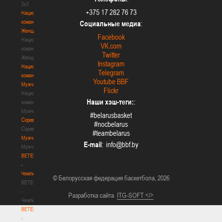
3х3
+375 17 282 76 73
Национальная
команда.
Социальные медиа
:
Женщины
Facebook
Национальная
VK.com
команда.
Twitter
Женщины
Instagram
Национальная
Telegram
команда.
Youtube BBF
Мужчины
Flickr
Национальная
Наши хэш-теги:
:
команда.
Мужчины
#belarusbasket
Соревнования
#nocbelarus
Соревнования
#teambelarus
Мужчины
E-mail
:
Мужчины
BETERA
-
Чемпионат
© Белорусская федерация баскетбола, 2026
BETERA
-
Разработка сайта
ITG-SOFT </>
Чемпионат
BETERA
-