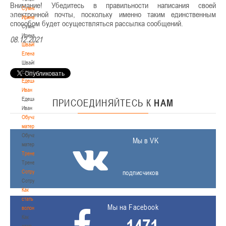
Внимание! Убедитесь в правильности написания своей
Сумникова
электронной почты, поскольку именно таким единственным
Ирина
способом будет осуществляться рассылка сообщений.
Сумникова
Ирина
08.12.2021
Швайбович
Елена
Швайбович
Елена
Едешко
Иван
Едешко
ПРИСОЕДИНЯЙТЕСЬ
К
НАМ
Иван
Обучающие
материалы
Обучающие
Мы в VK
материалы
Тренерам
Тренерам
Сотрудничество
подписчиков
Сотрудничество
Как
стать
Мы на Facebook
волонтером
Как
стать