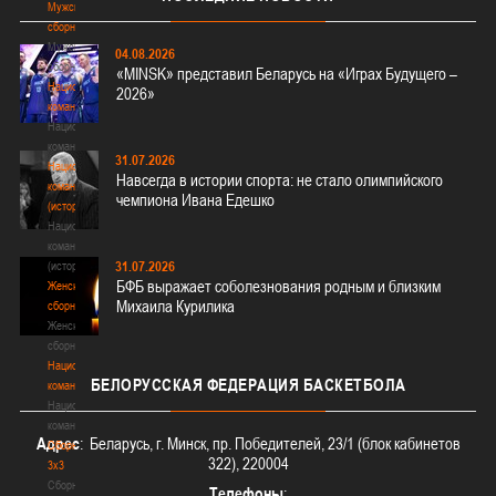
Мужские
сборные
Мужские
04.08.2026
сборные
«MINSK» представил Беларусь на «Играх Будущего –
Национальная
2026»
команда
Национальная
команда
31.07.2026
Национальная
Навсегда в истории спорта: не стало олимпийского
команда
чемпиона Ивана Едешко
(история)
Национальная
команда
31.07.2026
(история)
БФБ выражает соболезнования родным и близким
Женские
Михаила Курилика
сборные
Женские
сборные
Национальная
БЕЛОРУССКАЯ
ФЕДЕРАЦИЯ БАСКЕТБОЛА
команда
Национальная
команда
Адрес
: Беларусь, г. Минск, пр. Победителей, 23/1 (блок кабинетов
Сборные
322), 220004
3х3
Сборные
Телефоны
: