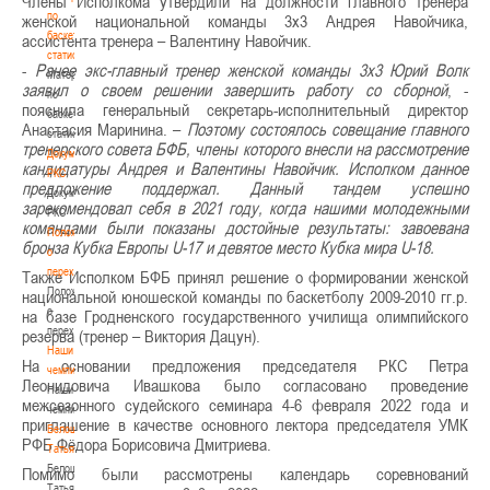
Члены Исполкома утвердили на должности главного тренера
по
женской национальной команды 3х3 Андрея Навойчика,
баскетбольной
ассистента тренера – Валентину Навойчик.
статистике
-
Ранее экс-главный тренер женской команды 3х3 Юрий Волк
Материалы
заявил о своем решении завершить работу со сборной
, -
по
пояснила генеральный секретарь-исполнительный директор
баскетбольной
Анастасия Маринина. –
Поэтому состоялось совещание главного
статистике
тренерского совета БФБ, члены которого внесли на рассмотрение
Документы
кандидатуры Андрея и Валентины Навойчик. Исполком данное
РКС
предложение поддержал. Данный тандем успешно
Документы
зарекомендовал себя в 2021 году, когда нашими молодежными
РКС
командами были показаны достойные результаты: завоевана
Положение
бронза Кубка Европы U-17 и девятое место Кубка мира U-18.
о
переходах
Также Исполком БФБ принял решение о формировании женской
Положение
национальной юношеской команды по баскетболу 2009-2010 гг.р.
о
на базе Гродненского государственного училища олимпийского
переходах
резерва (тренер – Виктория Дацун).
Наши
На основании предложения председателя РКС Петра
чемпионы
Леонидовича Ивашкова было согласовано проведение
Наши
межсезонного судейского семинара 4-6 февраля 2022 года и
чемпионы
приглашение в качестве основного лектора председателя УМК
Белошапко
РФБ Фёдора Борисовича Дмитриева.
Татьяна
Белошапко
Помимо были рассмотрены календарь соревнований
Татьяна