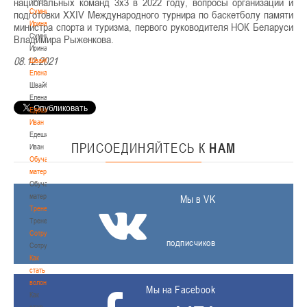
национальных команд 3х3 в 2022 году, вопросы организации и
Сумникова
подготовки XXIV Международного турнира по баскетболу памяти
Ирина
министра спорта и туризма, первого руководителя НОК Беларуси
Сумникова
Владимира Рыженкова.
Ирина
08.12.2021
Швайбович
Елена
Швайбович
Елена
Едешко
Иван
Едешко
ПРИСОЕДИНЯЙТЕСЬ
К
НАМ
Иван
Обучающие
материалы
Обучающие
материалы
Мы в VK
Тренерам
Тренерам
Сотрудничество
подписчиков
Сотрудничество
Как
стать
волонтером
Мы на Facebook
Как
стать