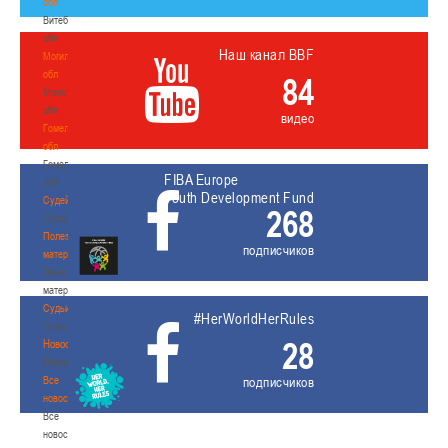
обл
Витебская
обл
Наш канал BBF
Могилевская
обл
84
Могилевская
обл
видео
Гомельская
обл
Гомельская
FIBA Europe
обл
Youth Development Fund
Судейство
268
Судейство
Полезные
подписчиков
материалы
Полезные
материалы
Судьи
#HerWorldHerRules
Судьи
28
Новости
Новости
Все
подписчиков
новости
Все
новости