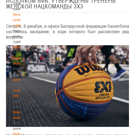
ИСПОЛКОМ БФБ. УТВЕРЖДЕНЫ ТРЕНЕРЫ
Тренерский
ЖЕНСКОЙ НАЦКОМАНДЫ 3Х3
совет
Республиканская
коллегия
Сегодня, 8 декабря, в офисе Белорусской федерации баскетбола
судей
состоялось заседание, в ходе которого был рассмотрен ряд
Республиканская
вопросов.
коллегия
судей
Контакты
Контакты
Контакты
федерации
Контакты
федерации
Документы
Документы
Устав
БФБ
Устав
БФБ
Регламентирующие
документы
Регламентирующие
документы
Материалы