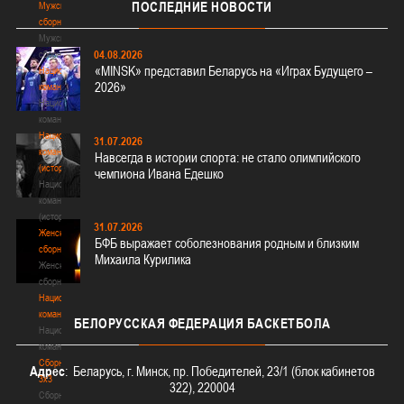
ПОСЛЕДНИЕ
НОВОСТИ
Мужские
сборные
Мужские
04.08.2026
сборные
«MINSK» представил Беларусь на «Играх Будущего –
Национальная
2026»
команда
Национальная
команда
Национальная
31.07.2026
команда
Навсегда в истории спорта: не стало олимпийского
(история)
чемпиона Ивана Едешко
Национальная
команда
(история)
31.07.2026
Женские
БФБ выражает соболезнования родным и близким
сборные
Михаила Курилика
Женские
сборные
Национальная
команда
БЕЛОРУССКАЯ
ФЕДЕРАЦИЯ БАСКЕТБОЛА
Национальная
команда
Сборные
Адрес
: Беларусь, г. Минск, пр. Победителей, 23/1 (блок кабинетов
3х3
322), 220004
Сборные