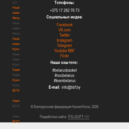
Телефоны
:
3х3
Национальная
+375 17 282 76 73
команда.
Социальные медиа
:
Женщины
Национальная
Facebook
команда.
VK.com
Женщины
Twitter
Национальная
Instagram
команда.
Telegram
Мужчины
Youtube BBF
Национальная
Flickr
команда.
Наши хэш-теги:
:
Мужчины
Соревнования
#belarusbasket
Соревнования
#nocbelarus
#teambelarus
Мужчины
Мужчины
E-mail
:
BETERA
-
Чемпионат
BETERA
© Белорусская федерация баскетбола, 2026
-
Разработка сайта
ITG-SOFT </>
Чемпионат
BETERA
-