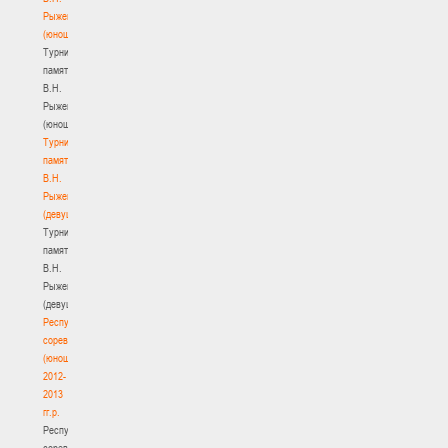
Рыженкова
(юноши)
Турнир
памяти
В.Н.
Рыженкова
(юноши)
Турнир
памяти
В.Н.
Рыженкова
(девушки)
Турнир
памяти
В.Н.
Рыженкова
(девушки)
Республиканские
соревнования
(юноши)
2012-
2013
гг.р.
Республиканские
соревнования