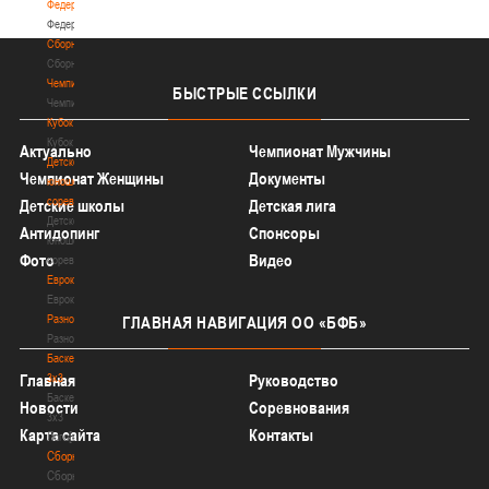
Федерация
Федерация
Сборные
Сборные
Чемпионат
БЫСТРЫЕ
ССЫЛКИ
Чемпионат
Кубок
Кубок
Актуально
Чемпионат Мужчины
Детско-
Чемпионат Женщины
Документы
юношеские
соревнования
Детские школы
Детская лига
Детско-
Антидопинг
Спонсоры
юношеские
Фото
Видео
соревнования
Еврокубки
Еврокубки
Разное
ГЛАВНАЯ
НАВИГАЦИЯ ОО «БФБ»
Разное
Баскетбол
3х3
Главная
Руководство
Баскетбол
Новости
Соревнования
3х3
Карта сайта
Контакты
Лого[modid=121]
Сборные
Сборные