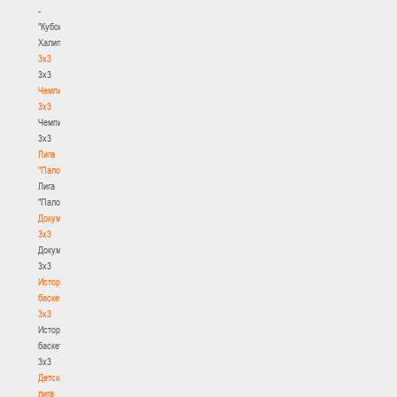
-
"Кубок
Халипского"
3x3
3x3
Чемпионат
3х3
Чемпионат
3х3
Лига
"Палова"
Лига
"Палова"
Документы
3х3
Документы
3х3
История
баскетбола
3х3
История
баскетбола
3х3
Детская
лига