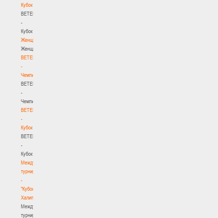
Кубок
BETERA
-
Кубок
Женщины
Женщины
BETERA
-
Чемпионат
BETERA
-
Чемпионат
BETERA
-
Кубок
BETERA
-
Кубок
Международный
турнир
-
"Кубок
Халипского"
Международный
турнир