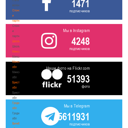
1471
волонтером
Спонсоры
подписчиков
и
партнеры
Спонсоры
Мы в Instagram
и
партнеры
4248
Школы
Школы
подписчиков
Минск
Минск
Минская
обл
Наши фото на Flickr.com
Минская
51393
обл
Брестская
фото
обл
Брестская
обл
Гродненская
Мы в Telegram
обл
5611931
Гродненская
обл
Витебская
подписчиков