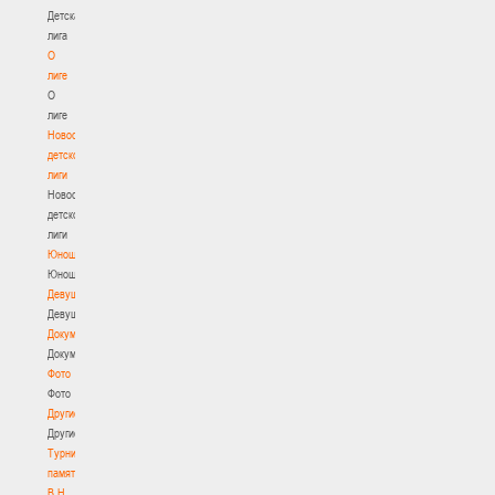
Детская
лига
О
лиге
О
лиге
Новости
детской
лиги
Новости
детской
лиги
Юноши
Юноши
Девушки
Девушки
Документы
Документы
Фото
Фото
Другие
Другие
Турнир
памяти
В.Н.