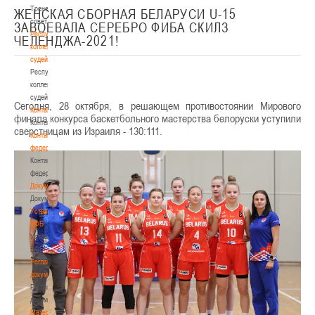
Тренерский
ЖЕНСКАЯ СБОРНАЯ БЕЛАРУСИ U-15
совет
ЗАВОЕВАЛА СЕРЕБРО ФИБА СКИЛЗ
Республиканская
ЧЕЛЕНДЖА-2021!
коллегия
судей
Республиканская
коллегия
судей
Сегодня, 28 октября, в решающем противостоянии Мирового
Контакты
финала конкурса баскетбольного мастерства белоруски уступили
Контакты
сверстницам из Израиля - 130:111.
Контакты
федерации
Контакты
федерации
Документы
Документы
Устав
БФБ
Устав
БФБ
Регламентирующие
документы
Регламентирующие
документы
Материалы