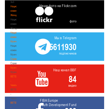
3х3
Наши фото на Flickr.com
Национальная
команда.
Женщины
Национальная
фото
команда.
Женщины
Национальная
команда.
Мы в Telegram
Мужчины
5611930
Национальная
команда.
подписчиков
Мужчины
Соревнования
Соревнования
Мужчины
Наш канал BBF
Мужчины
84
BETERA
-
видео
Чемпионат
BETERA
-
Чемпионат
FIBA Europe
BETERA
Youth Development Fund
-