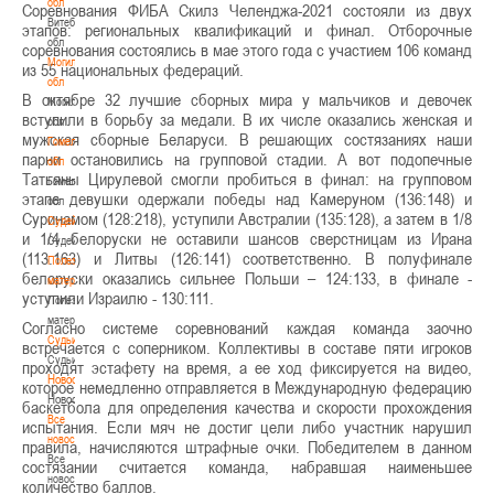
обл
Соревнования ФИБА Скилз Челенджа-2021 состояли из двух
Витебская
этапов: региональных квалификаций и финал. Отборочные
обл
соревнования состоялись в мае этого года с участием 106 команд
Могилевская
из 55 национальных федераций.
обл
В октябре 32 лучшие сборных мира у мальчиков и девочек
Могилевская
вступили в борьбу за медали. В их числе оказались женская и
обл
мужская сборные Беларуси. В решающих состязаниях наши
Гомельская
парни остановились на групповой стадии. А вот подопечные
обл
Татьяны Цирулевой смогли пробиться в финал: на групповом
Гомельская
этапе девушки одержали победы над Камеруном (136:148) и
обл
Суринамом (128:218), уступили Австралии (135:128), а затем в 1/8
Судейство
и 1/4 белоруски не оставили шансов сверстницам из Ирана
Судейство
(113:163) и Литвы (126:141) соответственно. В полуфинале
Полезные
белоруски оказались сильнее Польши – 124:133, в финале -
материалы
уступили Израилю - 130:111.
Полезные
материалы
Согласно системе соревнований каждая команда заочно
Судьи
встречается с соперником. Коллективы в составе пяти игроков
Судьи
проходят эстафету на время, а ее ход фиксируется на видео,
Новости
которое немедленно отправляется в Международную федерацию
Новости
баскетбола для определения качества и скорости прохождения
Все
испытания. Если мяч не достиг цели либо участник нарушил
новости
правила, начисляются штрафные очки. Победителем в данном
Все
состязании считается команда, набравшая наименьшее
новости
количество баллов.