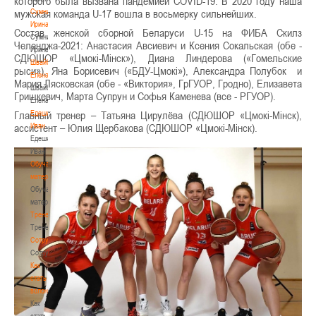
которого была вызвана пандемией COVID-19. В 2020 году наша
Сумникова
мужская команда U-17 вошла в восьмерку сильнейших.
Ирина
Состав женской сборной Беларуси U-15 на ФИБА Скилз
Сумникова
Челенджа-2021: Анастасия Авсиевич и Ксения Сокальская (обе -
Ирина
СДЮШОР «Цмокі-Мінск»), Диана Линдерова («Гомельские
Швайбович
рыси»), Яна Борисевич («БДУ-Цмокі»), Александра Полубок и
Елена
Мария Лясковская (обе - «Виктория», ГрГУОР, Гродно), Елизавета
Швайбович
Гришкевич, Марта Супрун и Софья Каменева (все - РГУОР).
Елена
Едешко
Главный тренер – Татьяна Цирулёва (СДЮШОР «Цмокі-Мінск),
Иван
ассистент – Юлия Щербакова (СДЮШОР «Цмокі-Мінск).
Едешко
Иван
Обучающие
материалы
Обучающие
материалы
Тренерам
Тренерам
Сотрудничество
Сотрудничество
Как
стать
волонтером
Как
стать