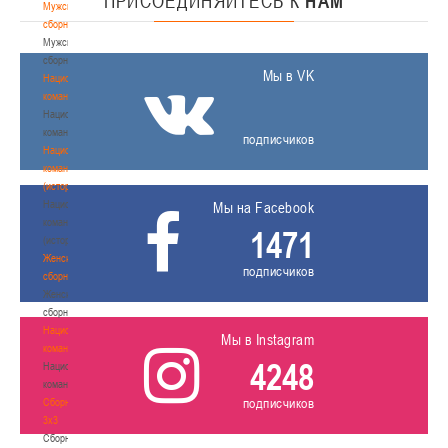
ПРИСОЕДИНЯЙТЕСЬ
К
НАМ
Мужские
сборные
Мужские
сборные
Мы в VK
Национальная
команда
Национальная
команда
подписчиков
Национальная
команда
(история)
Национальная
Мы на Facebook
команда
1471
(история)
Женские
подписчиков
сборные
Женские
сборные
Национальная
Мы в Instagram
команда
4248
Национальная
команда
подписчиков
Сборные
3х3
Сборные