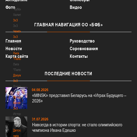
-
Фото
Видео
"Кубок
Халипского"
3x3
ГЛАВНАЯ
НАВИГАЦИЯ ОО «БФБ»
3x3
Чемпионат
3х3
Главная
Руководство
Чемпионат
3х3
Новости
Соревнования
Лига
Карта сайта
Контакты
"Палова"
Лига
"Палова"
ПОСЛЕДНИЕ
НОВОСТИ
Документы
3х3
Документы
04.08.2026
3х3
«MINSK» представил Беларусь на «Играх Будущего –
История
2026»
баскетбола
3х3
История
31.07.2026
баскетбола
Навсегда в истории спорта: не стало олимпийского
3х3
чемпиона Ивана Едешко
Детская
лига