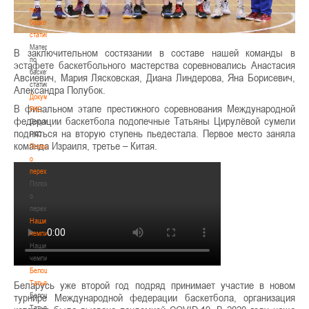
по
баскетбольной
статистике
Материалы
В заключительном состязании в составе нашей команды в
по
эстафете баскетбольного мастерства соревновались Анастасия
баскетбольной
Авсиевич, Мария Лясковская, Диана Линдерова, Яна Борисевич,
статистике
Александра Полубок.
Документы
В финальном этапе престижного соревнования Международной
РКС
федерации баскетбола подопечные Татьяны Цирулёвой сумели
Документы
подняться на вторую ступень пьедестала. Первое место заняла
РКС
команда Израиля, третье – Китая.
Положение
о
переходах
Положение
о
переходах
Наши
чемпионы
Наши
чемпионы
Белошапко
Татьяна
Беларусь уже второй год подряд принимает участие в новом
Белошапко
турнире Международной федерации баскетбола, организация
Татьяна