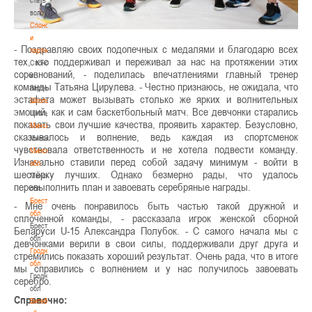
волонтером
Спонсоры
и
- Поздравляю своих подопечных с медалями и благодарю всех
партнеры
тех, кто поддерживал и переживал за нас на протяжении этих
Спонсоры
соревнований, - поделилась впечатлениями главный тренер
и
команды Татьяна Цирулева. - Честно признаюсь, не ожидала, что
партнеры
эстафета может вызывать столько же ярких и волнительных
Школы
эмоций, как и сам баскетбольный матч. Все девчонки старались
Школы
показать свои лучшие качества, проявить характер. Безусловно,
Минск
сказывалось и волнение, ведь каждая из спортсменок
Минск
чувствовала ответственность и не хотела подвести команду.
Минская
Изначально ставили перед собой задачу минимум - войти в
обл
шестёрку лучших. Однако безмерно рады, что удалось
Минская
перевыполнить план и завоевать серебряные награды.
обл
Брестская
- Мне очень понравилось быть частью такой дружной и
обл
сплоченной команды, - рассказала игрок женской сборной
Брестская
Беларуси U-15 Александра Полубок. - С самого начала мы с
обл
девчонками верили в свои силы, поддерживали друг друга и
Гродненская
стремились показать хороший результат. Очень рада, что в итоге
обл
мы справились с волнением и у нас получилось завоевать
Гродненская
серебро.
обл
Справочно:
Витебская