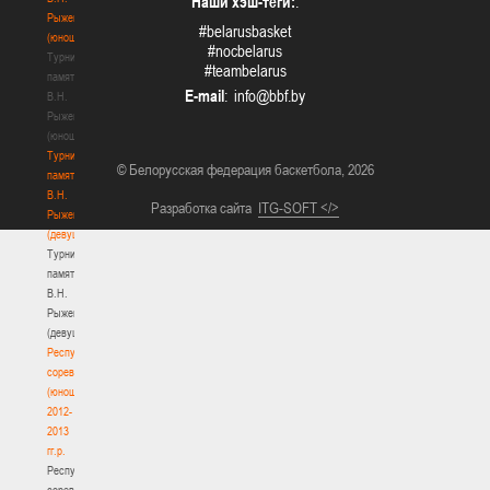
Наши хэш-теги:
:
Рыженкова
#belarusbasket
(юноши)
#nocbelarus
Турнир
#teambelarus
памяти
E-mail
:
В.Н.
Рыженкова
(юноши)
Турнир
© Белорусская федерация баскетбола, 2026
памяти
В.Н.
Разработка сайта
ITG-SOFT </>
Рыженкова
(девушки)
Турнир
памяти
В.Н.
Рыженкова
(девушки)
Республиканские
соревнования
(юноши)
2012-
2013
гг.р.
Республиканские
соревнования