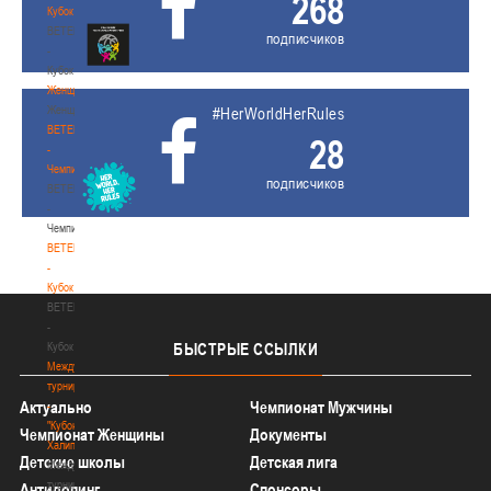
268
Кубок
BETERA
подписчиков
-
Кубок
Женщины
Женщины
#HerWorldHerRules
BETERA
28
-
Чемпионат
подписчиков
BETERA
-
Чемпионат
BETERA
-
Кубок
BETERA
-
Кубок
БЫСТРЫЕ
ССЫЛКИ
Международный
турнир
Актуально
Чемпионат Мужчины
-
"Кубок
Чемпионат Женщины
Документы
Халипского"
Детские школы
Детская лига
Международный
турнир
Антидопинг
Спонсоры