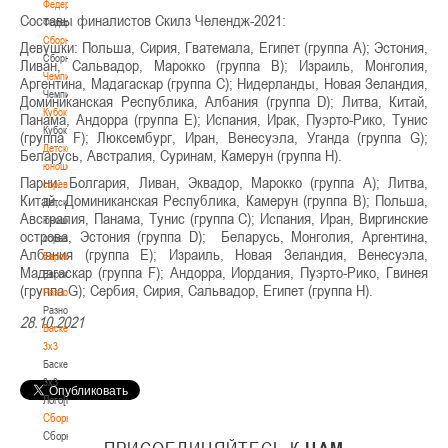
Федерация
Составы финалистов Скилз Челендж-2021:
Федерация
Сборные
Девушки: Польша, Сирия, Гватемала, Египет (группа А); Эстония,
Сборные
Ливан, Сальвадор, Марокко (группа В); Израиль, Монголия,
Чемпионат
Аргентина, Мадагаскар (группа С); Нидерланды, Новая Зеландия,
Чемпионат
Доминиканская Республика, Албания (группа D); Литва, Китай,
Кубок
Панама, Андорра (группа Е); Испания, Ирак, Пуэрто-Рико, Тунис
Кубок
(группа F); Люксембург, Иран, Венесуэла, Уганда (группа G);
Детско-
Беларусь, Австралия, Суринам, Камерун (группа Н).
юношеские
Парни: Болгария, Ливан, Эквадор, Марокко (группа А); Литва,
соревнования
Китай, Доминиканская Республика, Камерун (группа В); Польша,
Детско-
Австралия, Панама, Тунис (группа С); Испания, Иран, Виргинские
юношеские
острова, Эстония (группа D); Беларусь, Монголия, Аргентина,
соревнования
Албания (группа Е); Израиль, Новая Зеландия, Венесуэла,
Еврокубки
Мадагаскар (группа F); Андорра, Иордания, Пуэрто-Рико, Гвинея
Еврокубки
(группа G); Сербия, Сирия, Сальвадор, Египет (группа Н).
Разное
Разное
28.10.2021
Баскетбол
3х3
Баскетбол
3х3
Лого[modid=121]
Сборные
Сборные