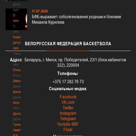
Детская
лига
31.07.2026
О
БФБ выражает соболезнования родным и близким
лиге
Михаила Курилика
О
лиге
Новости
детской
БЕЛОРУССКАЯ
ФЕДЕРАЦИЯ БАСКЕТБОЛА
лиги
Новости
детской
Адрес
: Беларусь, г. Минск, пр. Победителей, 23/1 (блок кабинетов
лиги
322), 220004
Юноши
Телефоны
:
Юноши
Девушки
+375 17 282 76 73
Девушки
Социальные медиа
:
Документы
Facebook
Документы
VK.com
Фото
Twitter
Фото
Instagram
Другие
Telegram
Другие
Youtube BBF
Турнир
Flickr
памяти
В.Н.