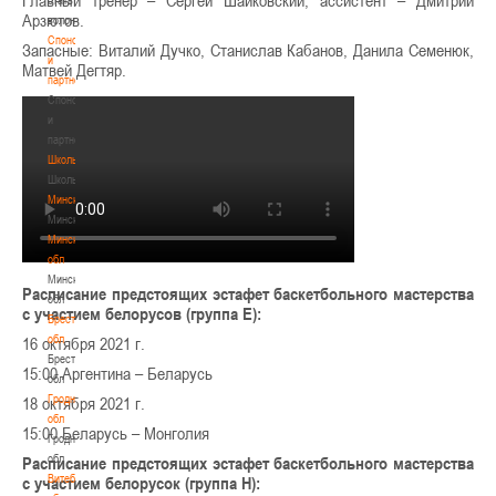
Главный тренер – Сергей Шайковский, ассистент – Дмитрий
Арзютов.
волонтером
Спонсоры
Запасные: Виталий Дучко, Станислав Кабанов, Данила Семенюк,
и
Матвей Дегтяр.
партнеры
Спонсоры
и
партнеры
Школы
Школы
Минск
Минск
Минская
обл
Минская
Расписание предстоящих эстафет баскетбольного мастерства
обл
с участием белорусов (группа Е):
Брестская
обл
16 октября 2021 г.
Брестская
15:00 Аргентина – Беларусь
обл
Гродненская
18 октября 2021 г.
обл
15:00 Беларусь – Монголия
Гродненская
обл
Расписание предстоящих эстафет баскетбольного мастерства
Витебская
с участием белорусок (группа H):