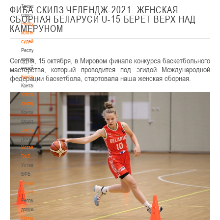
Тренерский
ФИБА СКИЛЗ ЧЕЛЕНДЖ-2021. ЖЕНСКАЯ
совет
СБОРНАЯ БЕЛАРУСИ U-15 БЕРЕТ ВЕРХ НАД
Республиканская
КАМЕРУНОМ
коллегия
судей
Республиканская
Сегодня, 15 октября, в Мировом финале конкурса баскетбольного
коллегия
мастерства, который проводится под эгидой Международной
судей
федерации баскетбола, стартовала наша женская сборная.
Контакты
Контакты
Контакты
федерации
Контакты
федерации
Документы
Документы
Устав
БФБ
Устав
БФБ
Регламентирующие
документы
Регламентирующие
документы
Материалы