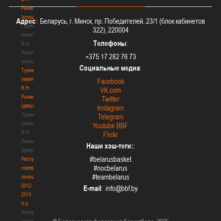
Рыженкова
(юноши)
Адрес
: Беларусь, г. Минск, пр. Победителей, 23/1 (блок кабинетов
Турнир
322), 220004
памяти
Телефоны
:
В.Н.
Рыженкова
+375 17 282 76 73
(юноши)
Социальные медиа
:
Турнир
памяти
Facebook
В.Н.
VK.com
Рыженкова
Twitter
(девушки)
Instagram
Турнир
Telegram
памяти
Youtube BBF
В.Н.
Flickr
Рыженкова
Наши хэш-теги:
:
(девушки)
#belarusbasket
Республиканские
#nocbelarus
соревнования
#teambelarus
(юноши)
2012-
E-mail
:
2013
гг.р.
Республиканские
соревнования