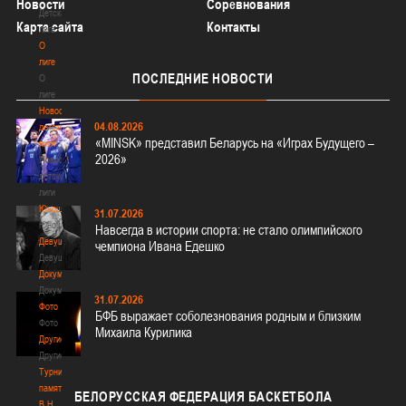
Новости
Соревнования
Детская
Карта сайта
Контакты
лига
О
лиге
ПОСЛЕДНИЕ
НОВОСТИ
О
лиге
Новости
04.08.2026
детской
«MINSK» представил Беларусь на «Играх Будущего –
лиги
2026»
Новости
детской
лиги
Юноши
31.07.2026
Юноши
Навсегда в истории спорта: не стало олимпийского
Девушки
чемпиона Ивана Едешко
Девушки
Документы
Документы
31.07.2026
Фото
БФБ выражает соболезнования родным и близким
Фото
Михаила Курилика
Другие
Другие
Турнир
памяти
БЕЛОРУССКАЯ
ФЕДЕРАЦИЯ БАСКЕТБОЛА
В.Н.