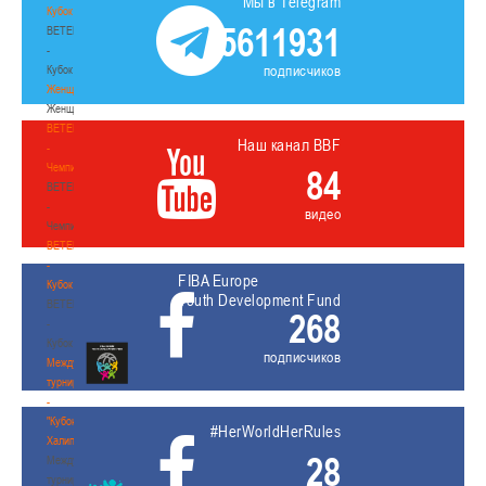
Мы в Telegram
Кубок
5611931
BETERA
-
подписчиков
Кубок
Женщины
Женщины
BETERA
Наш канал BBF
-
Чемпионат
84
BETERA
-
видео
Чемпионат
BETERA
-
FIBA Europe
Кубок
Youth Development Fund
BETERA
268
-
Кубок
подписчиков
Международный
турнир
-
"Кубок
#HerWorldHerRules
Халипского"
28
Международный
турнир