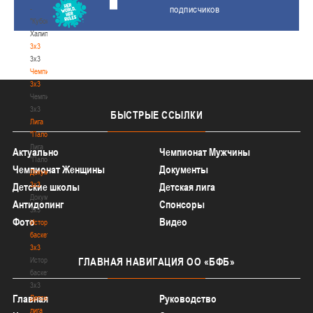
подписчиков
-
"Кубок
Халипского"
3x3
3x3
Чемпионат
3х3
Чемпионат
3х3
БЫСТРЫЕ
ССЫЛКИ
Лига
"Палова"
Лига
Актуально
Чемпионат Мужчины
"Палова"
Чемпионат Женщины
Документы
Документы
3х3
Детские школы
Детская лига
Документы
Антидопинг
Спонсоры
3х3
Фото
Видео
История
баскетбола
3х3
История
ГЛАВНАЯ
НАВИГАЦИЯ ОО «БФБ»
баскетбола
3х3
Главная
Руководство
Детская
лига