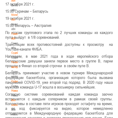
обл
17 октября 2021 г.
Витебская
обл
15:00 Суринам – Беларусь
Могилевская
19 октября 2021 г.
обл
Могилевская
15:00 Беларусь – Австралия
обл
По итогам группового этапа по 2 лучших команды из каждого
Гомельская
пула выйдут в 1/8 соревнований.
обл
Гомельская
Трансляции всех противостояний доступны к просмотру на
обл
YouTube-канале ФИБА.
Судейство
Напомним, в мае 2021 года в ходе европейского отбора
Судейство
белорусские девушки заняли первое место в группе B, парни
Полезные
прошли в Финал со второй строчки в своём пуле В.
материалы
Полезные
Беларусь принимает участие в новом турнире Международной
материалы
федерации баскетбола, организация которого была вызвана
Судьи
пандемией COVID-19, уже второй год подряд. В 2020 году наша
Судьи
мужская команда U-17 вошла в восьмерку сильнейших.
Новости
Согласно системе соревнований каждая команда заочно
Новости
встречается с каждым соперником в рамках своей группы.
Все
Коллективы в составе пяти игроков проходят эстафету на время,
новости
а ее ход фиксируется на видео, которое немедленно
Все
отправляется в Международную федерацию баскетбола для
новости
определения качества и скорости прохождения испытания. Если