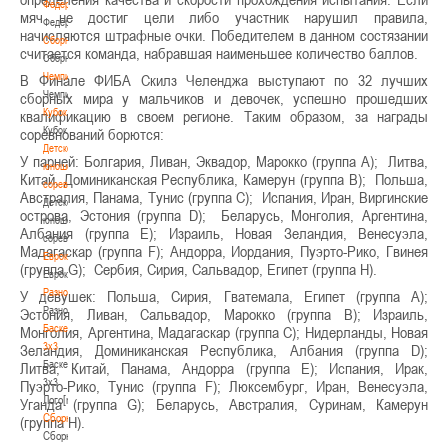
Федерация
мяч не достиг цели либо участник нарушил правила,
Федерация
начисляются штрафные очки. Победителем в данном состязании
Сборные
считается команда, набравшая наименьшее количество баллов.
Сборные
Чемпионат
В Финале ФИБА Скилз Челенджа выступают по 32 лучших
Чемпионат
сборных мира у мальчиков и девочек, успешно прошедших
Кубок
квалификацию в своем регионе. Таким образом, за награды
Кубок
соревнований борются:
Детско-
У парней: Болгария, Ливан, Эквадор, Марокко (группа А); Литва,
юношеские
Китай, Доминиканская Республика, Камерун (группа В); Польша,
соревнования
Австралия, Панама, Тунис (группа С); Испания, Иран, Виргинские
Детско-
острова, Эстония (группа D); Беларусь, Монголия, Аргентина,
юношеские
Албания (группа Е); Израиль, Новая Зеландия, Венесуэла,
соревнования
Мадагаскар (группа F); Андорра, Иордания, Пуэрто-Рико, Гвинея
Еврокубки
(группа G); Сербия, Сирия, Сальвадор, Египет (группа Н).
Еврокубки
Разное
У девушек: Польша, Сирия, Гватемала, Египет (группа А);
Разное
Эстония, Ливан, Сальвадор, Марокко (группа В); Израиль,
Баскетбол
Монголия, Аргентина, Мадагаскар (группа С); Нидерланды, Новая
3х3
Зеландия, Доминиканская Республика, Албания (группа D);
Баскетбол
Литва, Китай, Панама, Андорра (группа Е); Испания, Ирак,
3х3
Пуэрто-Рико, Тунис (группа F); Люксембург, Иран, Венесуэла,
Лого[modid=121]
Уганда (группа G); Беларусь, Австралия, Суринам, Камерун
Сборные
(группа Н).
Сборные