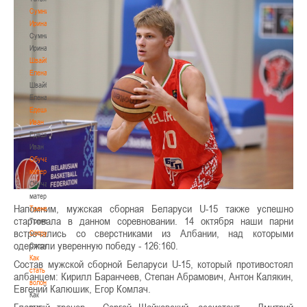
Сумникова
Ирина
Сумникова
Ирина
Швайбович
Елена
Швайбович
Елена
Едешко
Иван
Едешко
Иван
Обучающие
материалы
Обучающие
материалы
Напомним, мужская сборная Беларуси U-15 также успешно
Тренерам
стартовала в данном соревновании. 14 октября наши парни
Тренерам
встречались со сверстниками из Албании, над которыми
Сотрудничество
одержали уверенную победу - 126:160.
Сотрудничество
Как
Состав мужской сборной Беларуси U-15, который противостоял
стать
албанцем: Кирилл Баранчеев, Степан Абрамович, Антон Калякин,
волонтером
Евгений Калюшик, Егор Комлач.
Как
стать