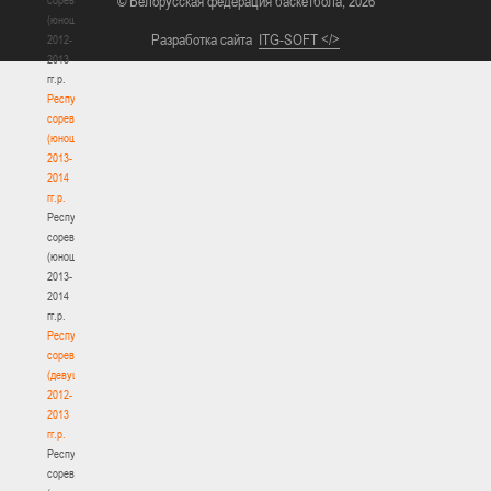
© Белорусская федерация баскетбола, 2026
(юноши)
Разработка сайта
ITG-SOFT </>
2012-
2013
гг.р.
Республиканские
соревнования
(юноши)
2013-
2014
гг.р.
Республиканские
соревнования
(юноши)
2013-
2014
гг.р.
Республиканские
соревнования
(девушки)
2012-
2013
гг.р.
Республиканские
соревнования