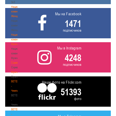
3х3
Национальная
команда.
Мы на Facebook
Женщины
1471
Национальная
команда.
подписчиков
Женщины
Национальная
команда.
Мужчины
Мы в Instagram
Национальная
команда.
4248
Мужчины
Соревнования
подписчиков
Соревнования
Мужчины
Мужчины
BETERA
Наши фото на Flickr.com
-
51393
Чемпионат
BETERA
фото
-
Чемпионат
BETERA
-