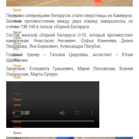
по
баскетбольной
Первыми соперницами белорусок стали сверстницы из Камеруна.
статистике
Заочное противостояние между двух команд завершилось со
Материалы
счётом 136:148 в пользу сборной Беларуси.
по
баскетбольной
Состав женской сборной Беларуси U-15, который противостоял
статистике
камерункам: Анастасия Авсиевич, Софья Каменева, Диана
Документы
Линдерова, Яна Борисевич, Александра Полубок.
РКС
Главный тренер – Татьяна Цирулёва, ассистент – Юлия
Документы
Щербакова.
РКС
Положение
Запасные: Елизавета Гришкевич, Мария Лясковская, Ксения
о
Сокальская, Марта Супрун.
переходах
Положение
о
переходах
Наши
чемпионы
Наши
чемпионы
Белошапко
Татьяна
Белошапко
Татьяна