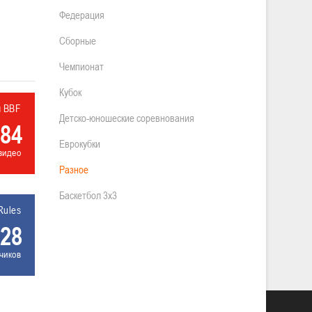
Федерация
Сборные
Чемпионат
Кубок
л BBF
Детско-юношеские соревнования
84
Еврокубки
видео
Разное
Баскетбол 3х3
Rules
28
чиков