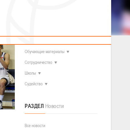
2014 гг.р.
Полезные материалы
Товарищеские игры (девушки)
О федерации
Судьи
ОДМ 2008-2009 гг.р. (девушки)
ОДМ 2008-2009 гг.р. (юноши)
Контакты
л
Первенство 2010-2011 гг.р. (юноши)
Первенство 2011-2012 гг.р. (юноши)
Документы
л
Первенство 2012-2013 гг.р. (юноши)
Наши чемпионы
Обучающие материалы
Сотрудничество
Школы
Судейство
РАЗДЕЛ
Новости
Все новости