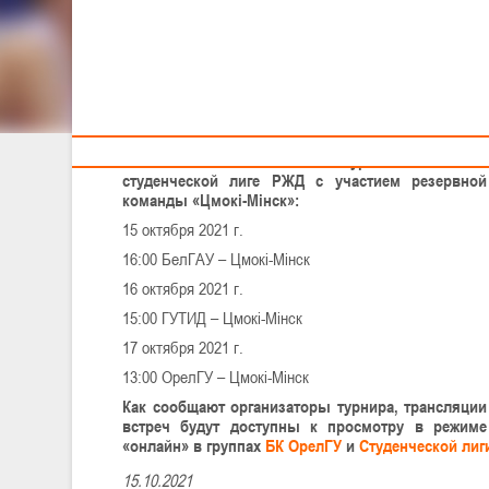
Тренерам
Сегодня, 15 октября, подопечные Георгия
Кондрусевича проведут свой первый матч в рамках I
тура Лиги в городе Орёл. Соперник – команда
БелГАУ.
Расписание матчей I тура Российской
студенческой лиге РЖД с участием резервной
команды «Цмокі-Мінск»:
15 октября 2021 г.
16:00 БелГАУ – Цмокi-Мінск
16 октября 2021 г.
15:00 ГУТИД – Цмокi-Мінск
17 октября 2021 г.
13:00 ОрелГУ – Цмокi-Мінск
Как сообщают организаторы турнира, трансляции
встреч будут доступны к просмотру в режиме
«онлайн» в группах
БК ОрелГУ
и
Студенческой ли
15.10.2021