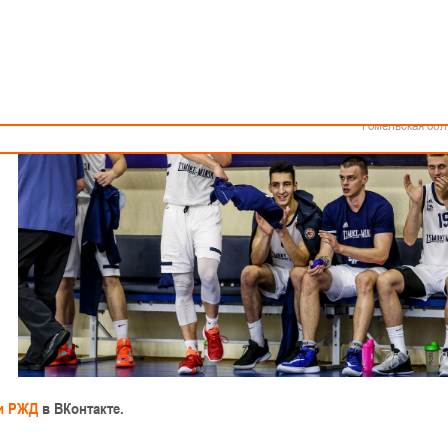
Как стать волонтером
Минск
Спонсоры и партнеры
Минская обл
Брестская обл
Гродненская об
Витебская обл
Могилевская об
Гомельская обл
ги РЖД
в ВКонтакте.