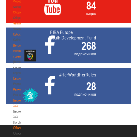
84
Федерация
Федерация
Сборные
видео
Сборные
Чемпионат
Чемпионат
FIBA Europe
Кубок
Youth Development Fund
Кубок
268
Детско-
юношеские
подписчиков
соревнования
Детско-
юношеские
соревнования
#HerWorldHerRules
Еврокубки
28
Еврокубки
Разное
подписчиков
Разное
Баскетбол
3х3
Баскетбол
3х3
Лого[modid=121]
Сборные
Сборные