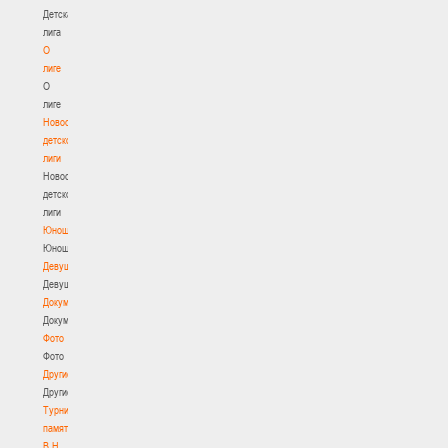
Детская
лига
О
лиге
О
лиге
Новости
детской
лиги
Новости
детской
лиги
Юноши
Юноши
Девушки
Девушки
Документы
Документы
Фото
Фото
Другие
Другие
Турнир
памяти
В.Н.