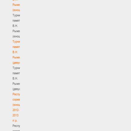
Рыженкова
(юноши)
Турнир
памяти
В.Н.
Рыженкова
(юноши)
Турнир
памяти
В.Н.
Рыженкова
(девушки)
Турнир
памяти
В.Н.
Рыженкова
(девушки)
Республиканские
соревнования
(юноши)
2012-
2013
гг.р.
Республиканские
соревнования