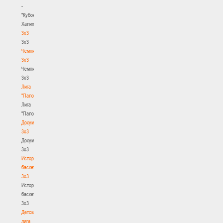
-
"Кубок
Халипского"
3x3
3x3
Чемпионат
3х3
Чемпионат
3х3
Лига
"Палова"
Лига
"Палова"
Документы
3х3
Документы
3х3
История
баскетбола
3х3
История
баскетбола
3х3
Детская
лига