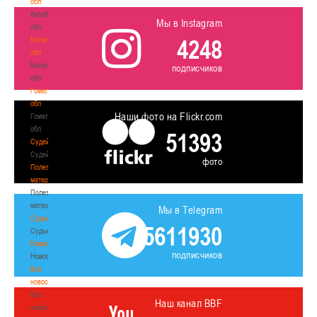
обл
Витебская
Мы в Instagram
обл
4248
Могилевская
обл
Могилевская
подписчиков
обл
Гомельская
обл
Наши фото на Flickr.com
Гомельская
обл
51393
Судейство
Судейство
фото
Полезные
материалы
Полезные
материалы
Мы в Telegram
Судьи
5611930
Судьи
Новости
подписчиков
Новости
Все
новости
Все
Наш канал BBF
новости