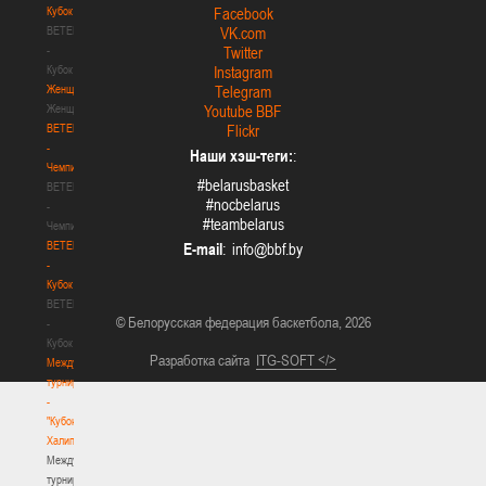
Кубок
Facebook
BETERA
VK.com
-
Twitter
Кубок
Instagram
Женщины
Telegram
Женщины
Youtube BBF
BETERA
Flickr
-
Наши хэш-теги:
:
Чемпионат
#belarusbasket
BETERA
#nocbelarus
-
#teambelarus
Чемпионат
BETERA
E-mail
:
-
Кубок
BETERA
© Белорусская федерация баскетбола, 2026
-
Кубок
Разработка сайта
ITG-SOFT </>
Международный
турнир
-
"Кубок
Халипского"
Международный
турнир