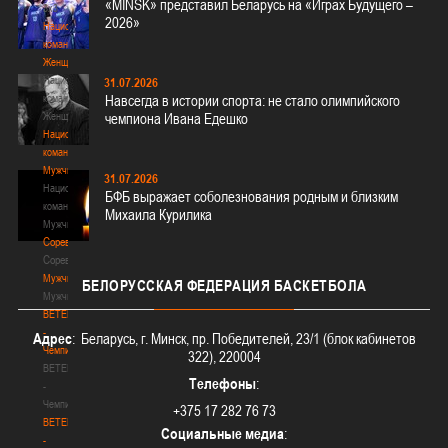
«MINSK» представил Беларусь на «Играх Будущего –
3х3
2026»
Национальная
команда.
Женщины
Национальная
31.07.2026
команда.
Навсегда в истории спорта: не стало олимпийского
Женщины
чемпиона Ивана Едешко
Национальная
команда.
Мужчины
31.07.2026
Национальная
БФБ выражает соболезнования родным и близким
команда.
Михаила Курилика
Мужчины
Соревнования
Соревнования
Мужчины
БЕЛОРУССКАЯ
ФЕДЕРАЦИЯ БАСКЕТБОЛА
Мужчины
BETERA
-
Адрес
: Беларусь, г. Минск, пр. Победителей, 23/1 (блок кабинетов
Чемпионат
322), 220004
BETERA
Телефоны
:
-
Чемпионат
+375 17 282 76 73
BETERA
Социальные медиа
:
-