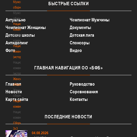
Мужские
БЫСТРЫЕ
ССЫЛКИ
сборные
Мужские
сборные
Актуально
Чемпионат Мужчины
Национальная
Чемпионат Женщины
Документы
команда
Детские школы
Детская лига
Национальная
команда
Антидопинг
Спонсоры
Национальная
Фото
Видео
команда
(история)
Национальная
ГЛАВНАЯ
НАВИГАЦИЯ ОО «БФБ»
команда
(история)
Женские
Главная
Руководство
сборные
Женские
Новости
Соревнования
сборные
Карта сайта
Контакты
Национальная
команда
Национальная
ПОСЛЕДНИЕ
НОВОСТИ
команда
Сборные
3х3
04.08.2026
Сборные