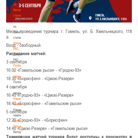
по
баскетбольной
статистике
Материалы
по
Место проведения турнира: г. Гомель, ул. Б. Хмельницкого, 118
баскетбольной
а.
статистике
Документы
Вход - свободный.
РКС
Расписание матчей:
Документы
РКС
3 сентября
Положение
16:00 «Гомельские рыси» - «Гродно-93»
о
переходах
18:30 «Борисфен» - «Цмокі-Резерв»
Положение
4 сентября
о
переходах
16:40 «Гродно-93» - «Цмокі-Резерв»
Наши
18:40 «Борисфен» - «Гомельские рыси»
чемпионы
Наши
5 сентября
чемпионы
12:20 «Гродно-93» - «Борисфен»
Белошапко
Татьяна
14:40 «Цмокі-Резерв» - «Гомельские рыси»
Белошапко
Трансляции матчей турнира будут доступны к просмотру в
Татьяна