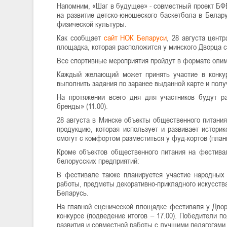
Напомним, «Шаг в будущее» - совместный проект БФБ
на развитие детско-юношеского баскетбола в Белар
физической культуры.
Как сообщает
сайт НОК Беларуси
, 28 августа цент
площадка, которая расположится у минского Дворца сп
Все спортивные мероприятия пройдут в формате олим
Каждый желающий может принять участие в конкурс
выполнить задания по заранее выданной карте и полу
На протяжении всего дня для участников будут ра
бренды» (11.00).
28 августа в Минске объекты общественного питания
продукцию, которая использует и развивает истори
смогут с комфортом разместиться у фуд-кортов (план
Кроме объектов общественного питания на фестивал
белорусских предприятий:
В фестивале также планируется участие народных 
работы, предметы декоративно-прикладного искусств
Беларусь.
На главной сценической площадке фестиваля у Двор
конкурсе (подведение итогов – 17.00). Победители 
развития и совместной работы с лучшими педагогами