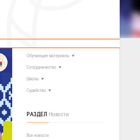
2014 гг.р.
Полезные материалы
Товарищеские игры (девушки)
О федерации
Судьи
ОДМ 2008-2009 гг.р. (девушки)
ОДМ 2008-2009 гг.р. (юноши)
Контакты
л
Первенство 2010-2011 гг.р. (юноши)
арене» в
Первенство 2011-2012 гг.р. (юноши)
Документы
л
Первенство 2012-2013 гг.р. (юноши)
Наши чемпионы
Обучающие материалы
Сотрудничество
Школы
Судейство
РАЗДЕЛ
Новости
Все новости