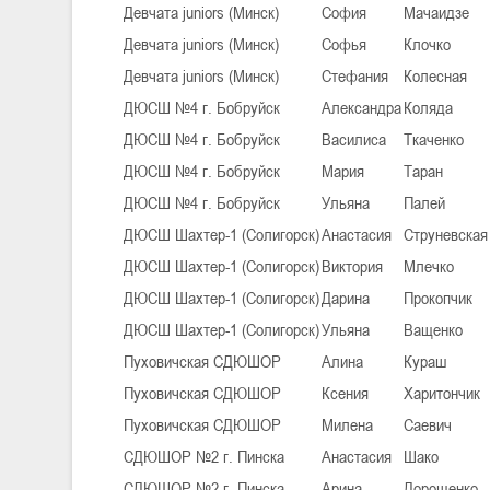
Девчата juniors (Минск)
София
Мачаидзе
Девчата juniors (Минск)
Софья
Клочко
Девчата juniors (Минск)
Стефания
Колесная
ДЮСШ №4 г. Бобруйск
Александра
Коляда
ДЮСШ №4 г. Бобруйск
Василиса
Ткаченко
ДЮСШ №4 г. Бобруйск
Мария
Таран
ДЮСШ №4 г. Бобруйск
Ульяна
Палей
ДЮСШ Шахтер-1 (Солигорск)
Анастасия
Струневская
ДЮСШ Шахтер-1 (Солигорск)
Виктория
Млечко
ДЮСШ Шахтер-1 (Солигорск)
Дарина
Прокопчик
ДЮСШ Шахтер-1 (Солигорск)
Ульяна
Ващенко
Пуховичская СДЮШОР
Алина
Кураш
Пуховичская СДЮШОР
Ксения
Харитончик
Пуховичская СДЮШОР
Милена
Саевич
СДЮШОР №2 г. Пинска
Анастасия
Шако
СДЮШОР №2 г. Пинска
Арина
Дорошенко