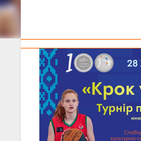
ДЕВУШЕК U-14
Тренерам
Участие в соревнованиях «Шаг в будущее» по баскетб
рамках культурно-спортивного фестиваля «Вытокі», п