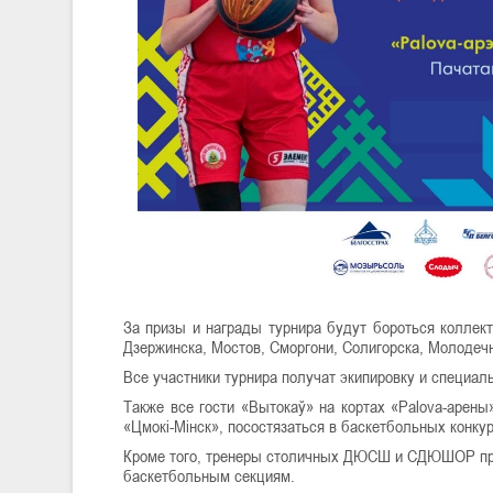
За призы и награды турнира будут бороться коллект
Дзержинска, Мостов, Сморгони, Солигорска, Молодечн
Все участники турнира получат экипировку и специа
Также все гости «Вытокаў» на кортах «Palova-арен
«Цмокі-Мінск», посостязаться в баскетбольных конку
Кроме того, тренеры столичных ДЮСШ и СДЮШОР про
баскетбольным секциям.