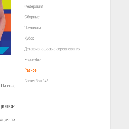
Федерация
Сборные
Чемпионат
Кубок
Детско-юношеские соревнования
Еврокубки
Разное
Баскетбол 3х3
 Пинска,
в СДЮШОР
мацию по