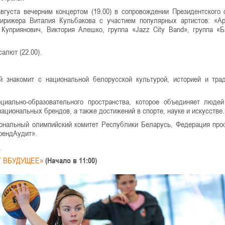
густа вечерним концертом (19.00) в сопровождении Президентского 
ирижера Виталия Кульбакова с участием популярных артистов: «Ар
уприянович, Виктория Алешко, группа «Jazz City Band», группа «Б
алют (22.00).
й знакомит с национальной белорусской культурой, историей и тра
циально-образовательного пространства, которое объединяет люде
ациональных брендов, а также достижений в спорте, науке и искусстве.
ональный олимпийский комитет Республики Беларусь, Федерация пр
рендАудит».
.
Г ВБУДУЩЕЕ»
(Начало в 11:00)