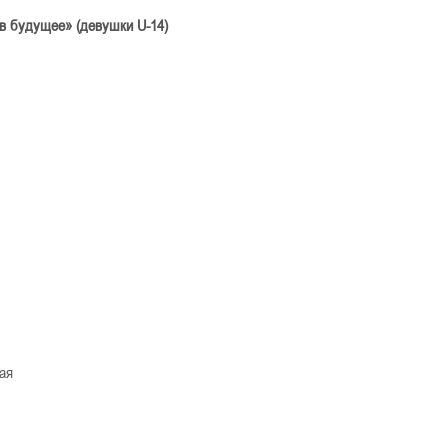
 в будущее»
(девушки
U
-14)
ая