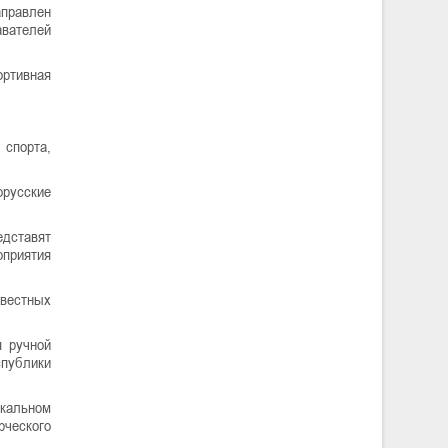
аправлен
авателей
ортивная
 спорта,
орусские
едставят
оприятия
звестных
я ручной
спублики
окальном
рческого