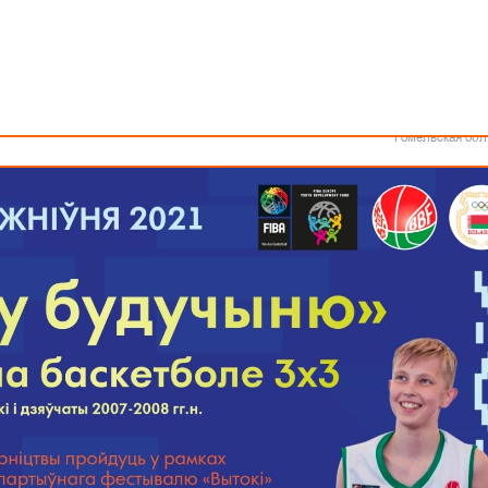
Как стать волонтером
Минск
Спонсоры и партнеры
Минская обл
Брестская обл
Гродненская об
Витебская обл
олу 3х3, которые состоятся завтра, 28 августа, и пройдут на «Palova-
Могилевская об
римут по 12 команд юношей и девушек 2007 года рождения и моложе.
Гомельская обл