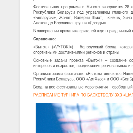
Фестивальная программа в Минске завершится 28 ав
Республики Беларуси под управлением главного д
«Беларусы», Жанет, Валерий Шмат, Гюнешь, Зина К
Александр Воронище, группа «Дрозды».
В завершении праздника зрителей ждет праздничный с
Справочно:
«Вытокi» («VYTOKI») – белорусский бренд, которы
спортивными достижениями регионов и страны.
Основные задачи проекта «Вытокi» – создание со
интересов и возрастов; продвижение региональных и н
Организаторами фестиваля «Вытокi» являются Наци
Республики Беларусь, ООО «АртХаос» и ООО «БелБ
Вход на все фестивальные мероприятия – свободный
РАСПИСАНИЕ ТУРНИРА ПО БАСКЕТБОЛУ ЗХЗ «ША