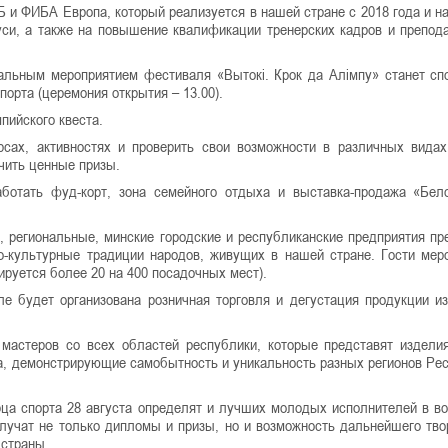
 и ФИБА Европа, который реализуется в нашей стране с 2018 года и н
уси, а также на повышение квалификации тренерских кадров и препод
ральным мероприятием фестиваля «Вытокі. Крок да Алiмпу» станет сп
орта (церемония открытия – 13.00).
пийского квеста.
ах, активностях и проверить свои возможности в различных видах
чить ценные призы.
ботать фуд-корт, зона семейного отдыха и выставка-продажа «Бел
, региональные, минские городские и республиканские предприятия пр
ко-культурные традиции народов, живущих в нашей стране. Гости мер
ируется более 20 на 400 посадочных мест).
е будет организована розничная торговля и дегустация продукции и
мастеров со всех областей республики, которые представят издели
а, демонстрирующие самобытность и уникальность разных регионов Ре
ца спорта 28 августа определят и лучших молодых исполнителей в в
получат не только дипломы и призы, но и возможность дальнейшего тво
 страны.