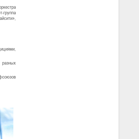
оркестра
т-группа
айсити»,
дициями,
й разных
офсоюзов