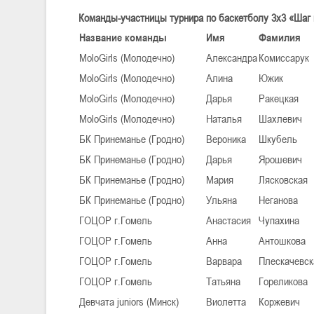
Команды-участницы турнира по баскетболу 3х3 «Шаг
Название команды
Имя
Фамилия
MoloGirls (Молодечно)
Александра
Комиссарук
MoloGirls (Молодечно)
Алина
Южик
MoloGirls (Молодечно)
Дарья
Ракецкая
MoloGirls (Молодечно)
Наталья
Шахлевич
БК Принеманье (Гродно)
Вероника
Шкубель
БК Принеманье (Гродно)
Дарья
Ярошевич
БК Принеманье (Гродно)
Мария
Лясковская
БК Принеманье (Гродно)
Ульяна
Неганова
ГОЦОР г.Гомель
Анастасия
Чупахина
ГОЦОР г.Гомель
Анна
Антошкова
ГОЦОР г.Гомель
Варвара
Плескачевск
ГОЦОР г.Гомель
Татьяна
Гореликова
Девчата juniors (Минск)
Виолетта
Коржевич