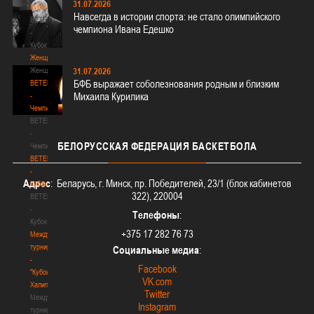
31.07.2026
Кубок
Навсегда в истории спорта: не стало олимпийского
BETERA
чемпиона Ивана Едешко
-
Кубок
Женщины
Женщины
31.07.2026
БФБ выражает соболезнования родным и близким
BETERA
Михаила Курилика
-
Чемпионат
BETERA
-
БЕЛОРУССКАЯ
ФЕДЕРАЦИЯ БАСКЕТБОЛА
Чемпионат
BETERA
-
Адрес
: Беларусь, г. Минск, пр. Победителей, 23/1 (блок кабинетов
Кубок
322), 220004
BETERA
-
Телефоны
:
Кубок
+375 17 282 76 73
Международный
турнир
Социальные медиа
:
-
Facebook
"Кубок
VK.com
Халипского"
Twitter
Международный
Instagram
турнир