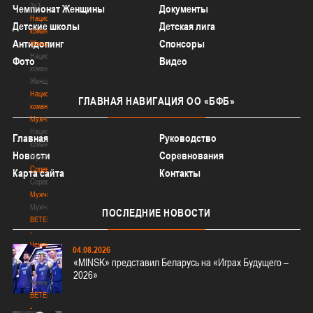
3х3
Чемпионат Женщины
Документы
Национальная
Детские школы
Детская лига
команда.
Антидопинг
Спонсоры
Женщины
Национальная
Фото
Видео
команда.
Женщины
Национальная
ГЛАВНАЯ
НАВИГАЦИЯ ОО «БФБ»
команда.
Мужчины
Национальная
Главная
Руководство
команда.
Новости
Соревнования
Мужчины
Соревнования
Карта сайта
Контакты
Соревнования
Мужчины
Мужчины
ПОСЛЕДНИЕ
НОВОСТИ
BETERA
-
Чемпионат
04.08.2026
BETERA
«MINSK» представил Беларусь на «Играх Будущего –
-
2026»
Чемпионат
BETERA
-