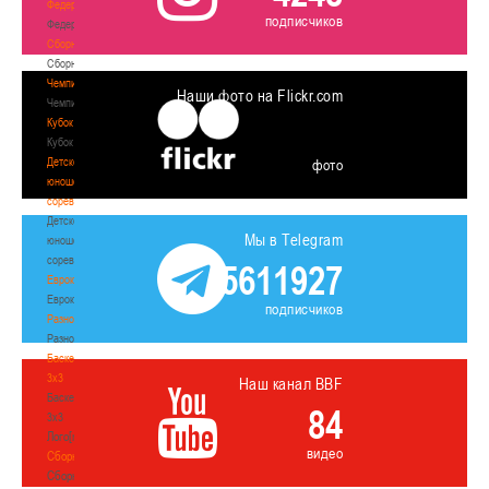
Федерация
подписчиков
Федерация
Сборные
Сборные
Чемпионат
Наши фото на Flickr.com
Чемпионат
Кубок
Кубок
Детско-
фото
юношеские
соревнования
Детско-
Мы в Telegram
юношеские
соревнования
5611927
Еврокубки
Еврокубки
подписчиков
Разное
Разное
Баскетбол
3х3
Наш канал BBF
Баскетбол
84
3х3
Лого[modid=121]
видео
Сборные
Сборные