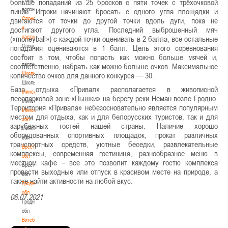
больше попаданий из 25 бросков с пяти точек с трёхочковой
волонтером
линии. Игроки начинают бросать с одного угла площадки и
Спонсоры
двигаются от точки до другой точки вдоль дуги, пока не
и
достигают другого угла. Последний выброшенный мяч
партнеры
(«moneyball») с каждой точки оценивать в 2 балла, все остальные
Спонсоры
попадания оцениваются в 1 балл. Цель этого соревнования
и
состоит в том, чтобы попасть как можно больше мячей и,
партнеры
соответственно, набрать как можно больше очков. Максимальное
Школы
количество очков для данного конкурса — 30.
Школы
База отдыха «Привал» располагается в живописной
Минск
лесопарковой зоне «Пышки» на берегу реки Неман возле Гродно.
Минск
Территория «Привала» небезосновательно является популярным
Минская
местом для отдыха, как и для белорусских туристов, так и для
обл
зарубежных гостей нашей страны. Наличие хорошо
Минская
оборудованных спортивных площадок, прокат различных
обл
транспортных средств, уютные беседки, развлекательные
Брестская
комплексы, современная гостиница, разнообразное меню в
обл
местном кафе – все это позволит каждому гостю комплекса
Брестская
провести выходные или отпуск в красивом месте на природе, а
обл
также найти активности на любой вкус.
Гродненская
обл
06.07.2021
Гродненская
обл
Витебская