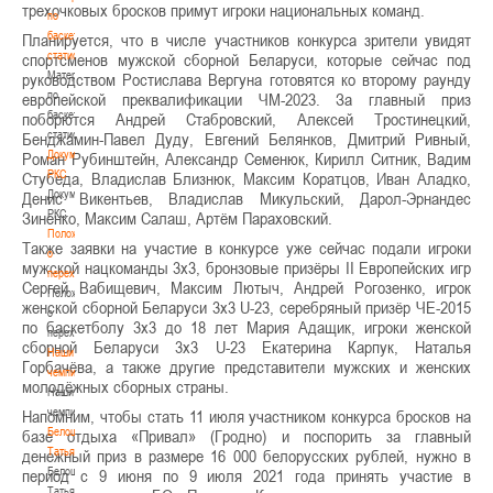
трехочковых бросков примут игроки национальных команд.
по
баскетбольной
Планируется, что в числе участников конкурса зрители увидят
статистике
спортсменов мужской сборной Беларуси, которые сейчас под
Материалы
руководством Ростислава Вергуна готовятся ко второму раунду
по
европейской преквалификации ЧМ-2023. За главный приз
баскетбольной
поборются Андрей Стабровский, Алексей Тростинецкий,
статистике
Бенджамин-Павел Дуду, Евгений Белянков, Дмитрий Ривный,
Документы
Роман Рубинштейн, Александр Семенюк, Кирилл Ситник, Вадим
РКС
Стубеда, Владислав Близнюк, Максим Коратцов, Иван Аладко,
Документы
Денис Викентьев, Владислав Микульский, Дарол-Эрнандес
РКС
Зиненко, Максим Салаш, Артём Параховский.
Положение
Также заявки на участие в конкурсе уже сейчас подали игроки
о
мужской нацкоманды 3х3, бронзовые призёры II Европейских игр
переходах
Сергей Вабищевич, Максим Лютыч, Андрей Рогозенко, игрок
Положение
женской сборной Беларуси 3х3 U-23, серебряный призёр ЧЕ-2015
о
по баскетболу 3х3 до 18 лет Мария Адащик, игроки женской
переходах
сборной Беларуси 3х3 U-23 Екатерина Карпук, Наталья
Наши
Горбачёва, а также другие представители мужских и женских
чемпионы
молодёжных сборных страны.
Наши
чемпионы
Напомним, чтобы стать 11 июля участником конкурса бросков на
Белошапко
базе отдыха «Привал» (Гродно) и поспорить за главный
Татьяна
денежный приз в размере 16 000 белорусских рублей, нужно в
Белошапко
период с 9 июня по 9 июля 2021 года принять участие в
Татьяна