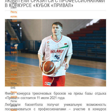
ЛЮБИТЕЛИ СРАЗЯТСЯ С ПРОФЕССИОНАЛАМИ
Тренерский
В КОНКУРСЕ «КУБОК «ПРИВАЛ»
совет
Республиканская
коллегия
судей
Республиканская
коллегия
судей
Контакты
Контакты
Контакты
федерации
Контакты
федерации
Документы
Документы
Устав
БФБ
Устав
БФБ
Регламентирующие
Финал конкурса трехочковых бросков на призы базы отдыха
документы
«Привал» состоится 11 июля 2021 года.
Регламентирующие
Любители баскетбола получат уникальную возможность
документы
посоревноваться с профессионалами – участие в конкурсе
Материалы