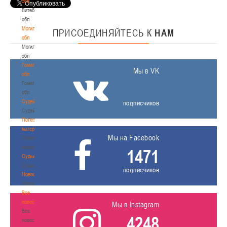
обл
Витебская
обл
Могилевская
ПРИСОЕДИНЯЙТЕСЬ
К
НАМ
обл
Могилевская
обл
Гомельская
Мы в VK
обл
Гомельская
обл
Судейство
подписчиков
Судейство
Полезные
материалы
Мы на Facebook
Полезные
материалы
1471
Судьи
Судьи
подписчиков
Новости
Новости
Все
новости
Мы в Instagram
Все
4248
новости