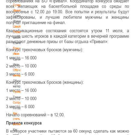
соревнованиях на БО «Привал». Координатор конкурса ожидает
Сумникова
всех желающих на баскетбольной площадке со среды по
Ирина
воскресенье с 12.00 до 19.00. Все попытки и результаты будут
Сумникова
зафиксированы, и лучшие любители мужчины и женщины
Ирина
получат приглашение на финал.
Швайбович
Квалификационные состязания состоятся утром 11 июля, а
Елена
лучшие шесть игроков в каждой категории в вечерней программе
Швайбович
разыграют денежные призы от базы отдыха «Привал»:
Елена
Едешко
Конкурс трехочковых бросков (мужчины):
Иван
1 место – 16 000
Едешко
Иван
2 место – 10 000
Обучающие
3 место – 6 000
материалы
Обучающие
Конкурс трехочковых бросков (женщины):
материалы
1 место – 16 000
Тренерам
Тренерам
2 место – 10 000
Сотрудничество
3 место – 6 000
Сотрудничество
Как
Начало соревнований – в 12.00.
стать
Правила конкурса
волонтером
Как
В конкурсе участники пытаются за 60 секунд сделать как можно
стать