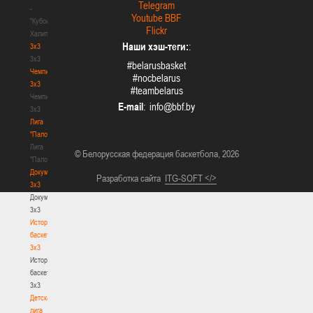
Telegram
-
Youtube BBF
"Кубок
Flickr
Халипского"
Наши хэш-теги:
:
3x3
3x3
#belarusbasket
Чемпионат
#nocbelarus
3х3
#teambelarus
Чемпионат
E-mail
:
3х3
Лига
"Палова"
Лига
© Белорусская федерация баскетбола, 2026
"Палова"
Документы
Разработка сайта
ITG-SOFT </>
3х3
Документы
3х3
История
баскетбола
3х3
История
баскетбола
3х3
Детская
лига