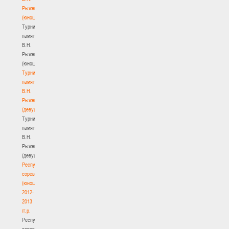
Рыженкова
(юноши)
Турнир
памяти
В.Н.
Рыженкова
(юноши)
Турнир
памяти
В.Н.
Рыженкова
(девушки)
Турнир
памяти
В.Н.
Рыженкова
(девушки)
Республиканские
соревнования
(юноши)
2012-
2013
гг.р.
Республиканские
соревнования