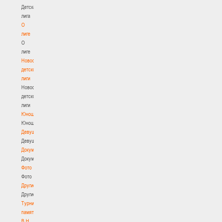
Детская
лига
О
лиге
О
лиге
Новости
детской
лиги
Новости
детской
лиги
Юноши
Юноши
Девушки
Девушки
Документы
Документы
Фото
Фото
Другие
Другие
Турнир
памяти
В.Н.