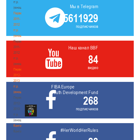
гг.р.
Мы в Telegram
(юноши)
Первенство
5611929
2011-
2012
подписчиков
гг.р.
(юноши)
Первенство
2011-
Наш канал BBF
2012
84
гг.р.
(юноши)
видео
Первенство
2012-
2013
FIBA Europe
гг.р.
Youth Development Fund
(юноши)
268
Первенство
2012-
подписчиков
2013
гг.р.
(юноши)
Контакты
#HerWorldHerRules
Контакты