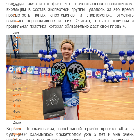
является также и тот факт, что отечественным специалистам,
Детская
входящим в состав экспертной группы, удалось за это время
лига
просмотреть юных спортсменов и спортсменок, отметить
О
наиболее перспективных из них. Считаю, что эта отличная и
лиге
правильная практика, которая обязательно даст свои плоды».
О
лиге
Новости
детской
лиги
Новости
детской
лиги
Юноши
Юноши
Девушки
Девушки
Документы
Документы
Фото
Фото
Другие
Другие
Варвара Плескачевская, серебряный призёр проекта «Шаг в
Турнир
будущее»: «Занимаюсь баскетболом уже 5 лет и мне очень
памяти
нравится этот вид спорта. Тренируюсь в Гомеле в группе у
В.Н.