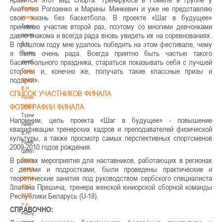
Анатолия Рогозенко и Марины Минкевич и уже не представляю
Рыженкова
свою жизнь без баскетбола. В проекте «Шаг в будущее»
(юноши)
принимаю участие второй раз, поэтому со многими девчонками
Турнир
давно знакома и всегда рада вновь увидеть их на соревнованиях.
памяти
В прошлом году мне удалось победить на этом фестивале, чему
В.Н.
я была очень рада. Всегда приятно быть частью такого
Рыженкова
баскетбольного праздника, стараться показывать себя с лучшей
(юноши)
стороны и, конечно же, получать такие классные призы и
Турнир
подарки».
памяти
В.Н.
СПИСОК УЧАСТНИКОВ ФИНАЛА
Рыженкова
ФОТОГРАФИИ ФИНАЛА
(девушки)
Турнир
Напомним, цель проекта «Шаг в будущее» - повышение
памяти
квалификации тренерских кадров и преподавателей физической
В.Н.
культуры, а также просмотр самых перспективных спортсменов
Рыженкова
2009-2010 годов рождения.
(девушки)
В рамках мероприятия для наставников, работающих в регионах
Республиканские
с детьми и подростками, были проведены практические и
соревнования
теоретические занятия под руководством сербского специалиста
(юноши)
Златана Прешича, тренера женской юниорской сборной команды
2012-
Республики Беларусь (U-18).
2013
гг.р.
СПРАВОЧНО:
Республиканские
соревнования