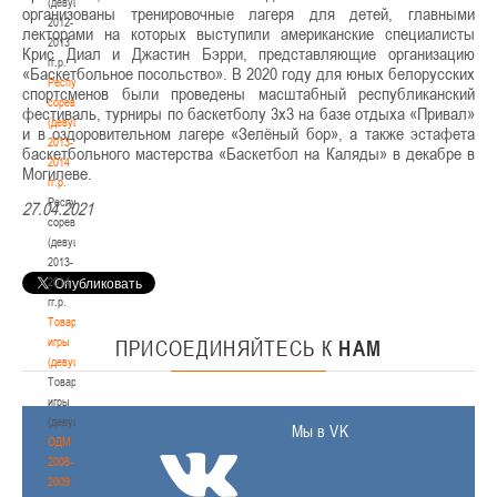
(девушки)
организованы тренировочные лагеря для детей, главными
2012-
лекторами на которых выступили американские специалисты
2013
Крис Диал и Джастин Бэрри, представляющие организацию
гг.р.
«Баскетбольное посольство». В 2020 году для юных белорусских
Республиканские
спортсменов были проведены масштабный республиканский
соревнования
фестиваль, турниры по баскетболу 3х3 на базе отдыха «Привал»
(девушки)
и в оздоровительном лагере «Зелёный бор», а также эстафета
2013-
баскетбольного мастерства «Баскетбол на Каляды» в декабре в
2014
Могилеве.
гг.р.
Республиканские
27.04.2021
соревнования
(девушки)
2013-
2014
гг.р.
Товарищеские
игры
ПРИСОЕДИНЯЙТЕСЬ
К
НАМ
(девушки)
Товарищеские
игры
(девушки)
Мы в VK
ОДМ
2008-
2009