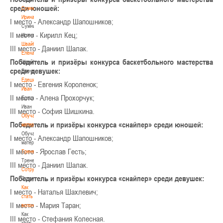
среди юношей:
Сумникова
Ирина
І место - Александр Шапошников;
Сумникова
ІІ место - Кирилл Кец;
Ирина
Швайбович
ІІІ место - Даниил Шалак.
Елена
Победитель и призёры конкурса баскетбольного мастерства
Швайбович
среди девушек:
Елена
Едешко
І место - Евгения Короленок;
Иван
ІІ место - Алена Прохорчук;
Едешко
Иван
ІІІ место - София Шишкина.
Обучающие
Победитель и призёры конкурса «снайпер» среди юношей:
материалы
Обучающие
І место - Александр Шапошников;
материалы
ІІ место - Ярослав Гесть;
Тренерам
Тренерам
ІІІ место - Даниил Шалак.
Сотрудничество
Победитель и призёры конкурса «снайпер» среди девушек:
Сотрудничество
Как
І место - Наталья Шахлевич;
стать
ІІ место - Мария Таран;
волонтером
Как
ІІІ место - Стефания Колесная.
стать