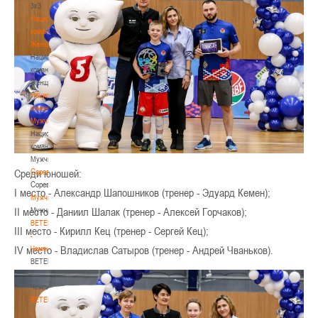
3х3
Национальная
команда.
Женщины
Национальная
команда.
Женщины
Национальная
команда.
Мужчины
Национальная
команда.
Мужчины
Соревнования
Среди юношей:
Соревнования
І место - Александр Шапошников (тренер - Эдуард Кемен);
Мужчины
ІІ место - Даниил Шалак (тренер - Алексей Горчаков);
Мужчины
BETERA
ІІІ место - Кирилл Кец (тренер - Сергей Кец);
-
ІV место - Владислав Сатыров (тренер - Андрей Чваньков).
Чемпионат
BETERA
-
Чемпионат
BETERA
-