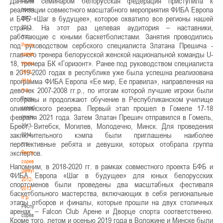
Данным семинаром белорусская федерация приступила к
реализации совместного масштабного мероприятия ФИБА Европа
(юноши)
и БФБ «Шаг в будущее», которое охватило все регионы нашей
2012-
страны. На этот раз целевая аудитория – наставники,
2013
работающие с юными баскетболистами. Занятия проводились
гг.р.
под руководством сербского специалиста Златана Прешича -
Республиканские
главного тренера белорусской женской национальной команды U-
соревнования
18, тренера БК «Горизонт». Ранее под руководством специалиста
(юноши)
в 2019-2020 годах в республике уже была успешна реализована
2013-
программа ФИБА Европа «Ее мир, Ее правила», направленная на
2014
девочек 2007-2008 гг.р., по итогам которой лучшие игроки были
гг.р.
отобраны и продолжают обучение в Республиканском училище
Республиканские
олимпийского резерва. Первый этап прошел в Гомеле 17-18
соревнования
февраля 2021 года. Затем Златан Прешич отправился в Гомель,
(юноши)
Брест, Витебск, Могилев, Молодечно, Минск. Для проведения
2013-
заключительного кэмпа были приглашены наиболее
2014
перспективные ребята и девушки, которых отобрала группа
гг.р.
экспертов.
Республиканские
соревнования
Напомним, в 2018-2020 гг. в рамках совместного проекта БФБ и
(девушки)
ФИБА Европа «Шаг в будущее» для юных белорусских
2012-
спортсменов были проведены два масштабных фестиваля
2013
баскетбольного мастерства, включающих в себя региональные
гг.р.
этапы отборов и финалы, которые прошли на двух столичных
Республиканские
аренах – Falcon Club Арене и Дворце спорта соответственно.
соревнования
Кроме того, летом и осенью 2019 года в Воложине и Минске были