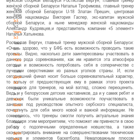
-
женской сборной Беларуси Наталья Трофимова, главный тренер
"Кубок
женской сборной Беларуси U-18 Златан Прешич, центровая
Халипского"
женской нацкоманды Виктория Гаспер, экс-капитан мужской
3x3
сборной Беларуси, а ныне менеджер женской нацкоманды
3x3
Александр Кудрявцев,и представитель компании «5 элемент»
Чемпионат
Наталья Хатьянова.
3х3
Ростислав Вергун, главный тренер мужской сборной Беларуси:
Чемпионат
«Очень здорово, что у БФБ есть возможность проводить такие
3х3
проекты. Видно, насколько дети заинтересованы участвовать в
Лига
данного рода соревнованиях, как им нравится эта атмосфера
"Палова"
сегодня и возможность попробовать себя в соперничестве с
Лига
лучшими сверстниками из разных уголков страны. И, если
"Палова"
сегодняшний финал носит больше соревновательный характер,
Документы
то пользу от предшествующих ему в рамках этого проекта
3х3
семинаров для тренеров, на мой взгляд, сложно переоценить.
Документы
Ведь и у белорусских детских наставников, да и у самих ребят и
3х3
девчонок были уникальные возможности поучаствовать в
История
занятиях под руководством опытного сербского специалиста,
баскетбола
почерпнуть для себя много новой и важной информации. Не
3х3
сомневаюсь, что тренеры смогли получить актуальные знания
История
благодаря этим мероприятиям, что поможет им привнести в свою
баскетбола
работу с подопечными определенные новшества, а также
3х3
сконцентрировать внимание на совершенствовании технических
Детская
навыков и элементов баскетбола. Немаловажным плюсом
лига