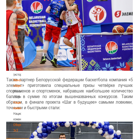
Мужские
сборные
Мужские
сборные
Национальная
команда
Национальная
команда
Национальная
команда
(история)
Национальная
команда
(история)
Также партнер Белорусской федерации баскетбола компания «5
Женские
элемент» приготовила специальные призы четвёрке лучших
сборные
спортсменов и спортсменок, набравших наибольшее количество
Женские
баллов в сумме по итогам вышеназванных конкурсов. Таким
сборные
образом, в финале проекта «Шаг в будущее» самыми ловкими,
Национальная
точными и быстрыми стали:
команда
Национальная
команда
Сборные
3х3
Сборные