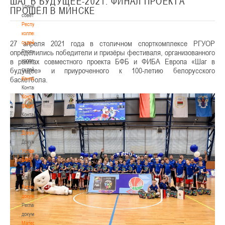
ШАГ В БУДУЩЕЕ-2021. ФИНАЛ ПРОЕКТА
Тренерский
ПРОШЁЛ В МИНСКЕ
совет
Республиканская
коллегия
27 апреля 2021 года в столичном спорткомплексе РГУОР
судей
определились победители и призёры фестиваля, организованного
Республиканская
в рамках совместного проекта БФБ и ФИБА Европа «Шаг в
коллегия
будущее» и приуроченного к 100-летию белорусского
судей
баскетбола.
Контакты
Контакты
Контакты
федерации
Контакты
федерации
Документы
Документы
Устав
БФБ
Устав
БФБ
Регламентирующие
документы
Регламентирующие
документы
Материалы