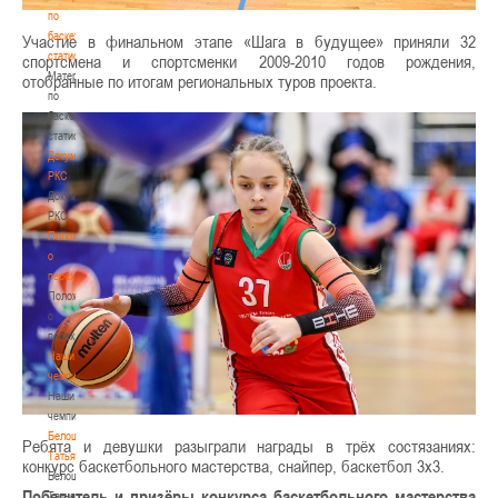
по
баскетбольной
Участие в финальном этапе «Шага в будущее» приняли 32
статистике
спортсмена и спортсменки 2009-2010 годов рождения,
Материалы
отобранные по итогам региональных туров проекта.
по
баскетбольной
статистике
Документы
РКС
Документы
РКС
Положение
о
переходах
Положение
о
переходах
Наши
чемпионы
Наши
чемпионы
Белошапко
Ребята и девушки разыграли награды в трёх состязаниях:
Татьяна
конкурс баскетбольного мастерства, снайпер, баскетбол 3х3.
Белошапко
Победитель и призёры конкурса баскетбольного мастерства
Татьяна