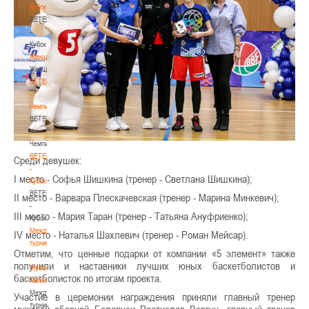
Кубок
BETERA
-
Кубок
Женщины
Женщины
BETERA
-
Чемпионат
BETERA
-
Чемпионат
BETERA
Среди девушек:
-
І место - Софья Шишкина (тренер - Светлана Шишкина);
Кубок
BETERA
ІІ место - Варвара Плескачевская (тренер - Марина Минкевич);
-
ІІІ место - Мария Таран (тренер - Татьяна Ануфриенко);
Кубок
Международный
ІV место - Наталья Шахлевич (тренер - Роман Мейсар).
турнир
Отметим, что ценные подарки от компании «5 элемент» также
-
получили и наставники лучших юных баскетболистов и
"Кубок
баскетболисток по итогам проекта.
Халипского"
Международный
Участие в церемонии награждения приняли главный тренер
турнир
мужской сборной Беларуси Ростислав Вергун, главный тренер