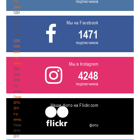
подписчиков
гг.р.
(девушки)
ОДМ
2008-
Мы на Facebook
2009
гг.р.
1471
(девушки)
ОДМ
подписчиков
2008-
2009
гг.р.
(юноши)
Мы в Instagram
ОДМ
4248
2008-
2009
подписчиков
гг.р.
(юноши)
Первенство
2010-
Наши фото на Flickr.com
2011
гг.р.
(юноши)
фото
Первенство
2010-
2011