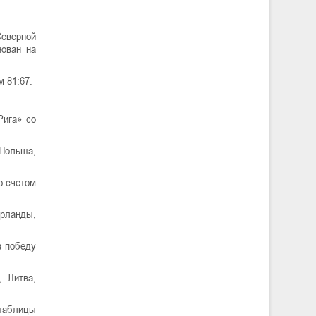
Северной
нован на
 81:67.
Рига» со
 Польша,
о счетом
ерланды,
в победу
, Литва,
 таблицы