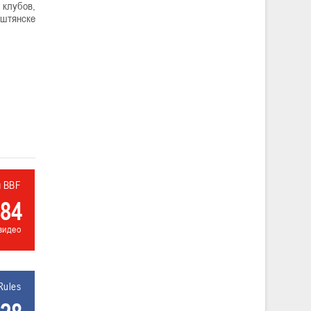
клубов,
ештянске
л BBF
84
видео
Rules