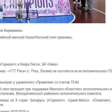
ия Веремеенко.
ейской женской баскетбольной лиги признаны:
Горизонт» и Киара Лесли, БК «Ника».
на) - «ТТТ Рига» (г. Рига, Латвия) не состоялся из-за положительного П
ыиграл у украинского «Прометея» со счетом 73:84.
 лиги проходил при поддержке Минского областного исполнительного к
сполкома, Молодечненского районного исполнительного комитета.
манд из 8 стран: Беларусь («Горизонт», «Цмокі-Мінск», «Олимпия»),
ия.
с сезона 2015/2016 гг.