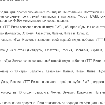
оздана для профессиональных команд из Центральной, Восточной и 
ая организует регулярный чемпионат в три этапа. Формат EWBL ос
ержденных ФИБА международных соревнованиях.
я. «TTT Рига» завоевал первый титул EWBL, обыграв «Гдыню» со счетом
ран (Беларусь, Эстония, Казахстан, Латвия, Литва и Польша).
ловакия. «Гуд Энджелс» завоевал свой первый титул, победив «TTT 
оманд из 9 стран (Беларусь, Казахстан, Россия, Словакия, Украина,
ия. «Гуд Энджелс» завоевали свой второй титул, победив «TTT Рига» с
оманд из 10 стран (Беларусь, Казахстан, Латвия, Ливан, Литва, Нид
-Дону, Россия. «ТТТ Рига» завоевала второй раз кубок EWBL, одержа
команд из 10 стран (Беларусь, Чехия, Венгрия, Казахстан, Латвия
был остановлен досрочно. Лига отказалась от подведения официальной