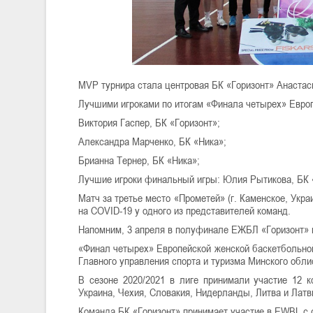
MVP турнира стала центровая БК «Горизонт» Анастас
Лучшими игроками по итогам «Финала четырех» Европ
Виктория Гаспер, БК «Горизонт»;
Александра Марченко, БК «Ника»;
Брианна Тернер, БК «Ника»;
Лучшие игроки финальный игры: Юлия Рытикова, БК «
Матч за третье место «Прометей» (г. Каменское, Украи
на COVID-19 у одного из представителей команд.
Напомним, 3 апреля в полуфинале ЕЖБЛ «Горизонт» в
«Финал четырех» Европейской женской баскетбольной
Главного управления спорта и туризма Минского обли
В сезоне 2020/2021 в лиге принимали участие 12 ко
Украина, Чехия, Словакия, Нидерланды, Литва и Латв
Команда БК «Горизонт» принимает участие в EWBL 