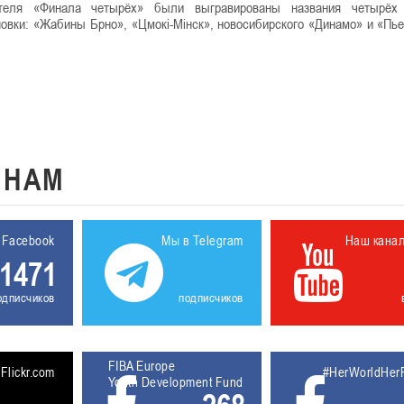
ителя «Финала четырёх» были выгравированы названия четырёх 
овки: «Жабины Брно», «Цмокi-Мiнск», новосибирского «Динамо» и «Пь
К
НАМ
 Facebook
Мы в Telegram
Наш кана
1471
одписчиков
подписчиков
FIBA Europe
5611927
Flickr.com
#HerWorldHer
Youth Development Fund