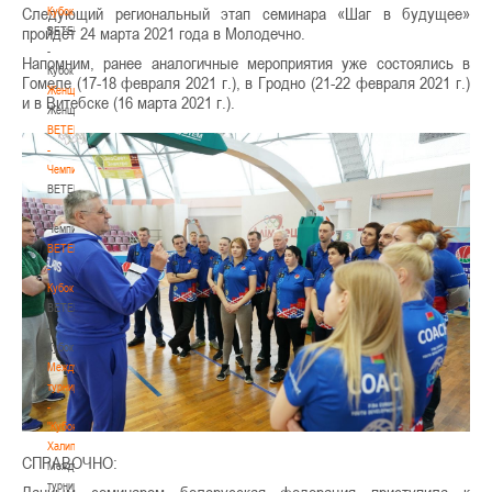
Следующий региональный этап семинара «Шаг в будущее»
Кубок
пройдёт 24 марта 2021 года в Молодечно.
BETERA
-
Напомним, ранее аналогичные мероприятия уже состоялись в
Кубок
Гомеле (17-18 февраля 2021 г.), в Гродно (21-22 февраля 2021 г.)
Женщины
и в Витебске (16 марта 2021 г.).
Женщины
BETERA
-
Чемпионат
BETERA
-
Чемпионат
BETERA
-
Кубок
BETERA
-
Кубок
Международный
турнир
-
"Кубок
Халипского"
СПРАВОЧНО:
Международный
турнир