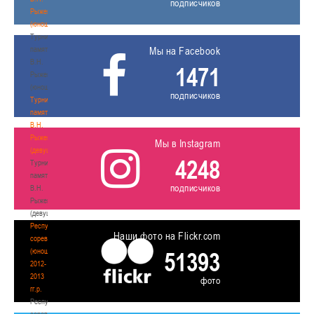
подписчиков
Рыженкова
(юноши)
Турнир
памяти
Мы на Facebook
В.Н.
1471
Рыженкова
(юноши)
подписчиков
Турнир
памяти
В.Н.
Рыженкова
Мы в Instagram
(девушки)
4248
Турнир
памяти
подписчиков
В.Н.
Рыженкова
(девушки)
Республиканские
Наши фото на Flickr.com
соревнования
(юноши)
51393
2012-
2013
фото
гг.р.
Республиканские
соревнования