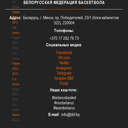
гг.р.
БЕЛОРУССКАЯ
ФЕДЕРАЦИЯ БАСКЕТБОЛА
(юноши)
Первенство
Адрес
: Беларусь, г. Минск, пр. Победителей, 23/1 (блок кабинетов
2011-
322), 220004
2012
гг.р.
Телефоны
:
(юноши)
+375 17 282 76 73
Первенство
2011-
Социальные медиа
:
2012
Facebook
гг.р.
VK.com
(юноши)
Twitter
Первенство
Instagram
2012-
Telegram
2013
Youtube BBF
гг.р.
Flickr
(юноши)
Первенство
Наши хэш-теги:
:
2012-
#belarusbasket
2013
#nocbelarus
гг.р.
#teambelarus
(юноши)
E-mail
:
Контакты
Контакты