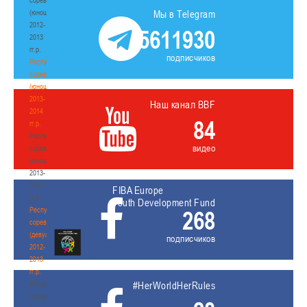
(юноши)
Мы в Telegram
2012-
5611930
2013
гг.р.
подписчиков
Республиканские
соревнования
(юноши)
2013-
Наш канал BBF
2014
84
гг.р.
Республиканские
видео
соревнования
(юноши)
2013-
2014
FIBA Europe
гг.р.
Youth Development Fund
Республиканские
268
соревнования
(девушки)
подписчиков
2012-
2013
гг.р.
Республиканские
#HerWorldHerRules
соревнования