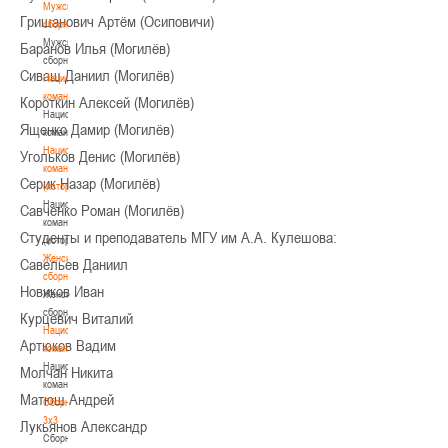
Мужские
Гришанович Артём (Осиповичи)
сборные
Мужские
Баранов Илья (Могилёв)
сборные
Сиваш Даниил (Могилёв)
Национальная
команда
Короткин Алексей (Могилёв)
Национальная
Ященко Дамир (Могилёв)
команда
Национальная
Угольков Денис (Могилёв)
команда
Серик Назар (Могилёв)
(история)
Национальная
Савченко Роман (Могилёв)
команда
Студенты и преподаватель МГУ им А.А. Кулешова:
(история)
Женские
Савельев Даниил
сборные
Новиков Иван
Женские
сборные
Курцевич Виталий
Национальная
Артюков Вадим
команда
Национальная
Молчан Никита
команда
Матюш Андрей
Сборные
3х3
Лукьянов Александр
Сборные