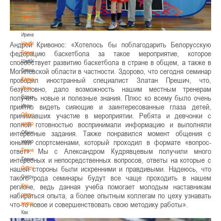
Сумникова
Ирина
Сумникова
Ирина
Андрей Кривонос: «Хотелось бы поблагодарить Белорусскую
Швайбович
федерацию баскетбола за такое мероприятие, которое
Елена
способствует развитию баскетбола в стране в общем, а также в
Швайбович
Могилёвской области в частности. Здорово, что сегодня семинар
Елена
проводил иностранный специалист Златан Прешич, что,
Едешко
безусловно, дало возможность нашим местным тренерам
Иван
получить новые и полезные знания. Плюс ко всему было очень
Едешко
приятно видеть сияющие и заинтересованные глаза детей,
Иван
принимавших участие в мероприятии. Ребята и девчонки с
Обучающие
полной готовностью воспринимали информацию и выполняли
материалы
интересные задания. Также понравился момент общения с
Обучающие
юными спортсменами, который проходил в формате «вопрос-
материалы
ответ». Мы с Александром Кудрявцевым получили много
Тренерам
интересных и непосредственных вопросов, ответы на которые с
Тренерам
нашей стороны были искренними и правдивыми. Надеюсь, что
Сотрудничество
такого рода семинары будут все чаще проходить в нашем
Сотрудничество
регионе, ведь данная учеба помогает молодым наставникам
Как
набираться опыта, а более опытным коллегам по цеху узнавать
стать
что-то новое и совершенствовать свою методику работы».
волонтером
Как
стать