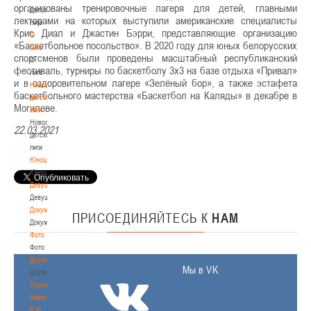
организованы тренировочные лагеря для детей, главными
Детская
лекторами на которых выступили американские специалисты
лига
Крис Диал и Джастин Бэрри, представляющие организацию
О
«Баскетбольное посольство». В 2020 году для юных белорусских
лиге
спортсменов были проведены масштабный республиканский
О
фестиваль, турниры по баскетболу 3х3 на базе отдыха «Привал»
лиге
и в оздоровительном лагере «Зелёный бор», а также эстафета
Новости
баскетбольного мастерства «Баскетбол на Каляды» в декабре в
детской
Могилеве.
лиги
Новости
22.03.2021
детской
лиги
Юноши
Юноши
Девушки
Девушки
Документы
ПРИСОЕДИНЯЙТЕСЬ
К
НАМ
Документы
Фото
Фото
Другие
Мы в VK
Другие
Турнир
памяти
В.Н.