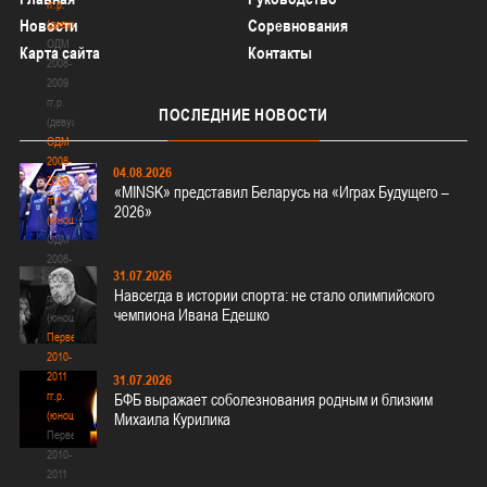
гг.р.
Новости
Соревнования
(девушки)
ОДМ
Карта сайта
Контакты
2008-
2009
гг.р.
ПОСЛЕДНИЕ
НОВОСТИ
(девушки)
ОДМ
2008-
04.08.2026
2009
«MINSK» представил Беларусь на «Играх Будущего –
гг.р.
2026»
(юноши)
ОДМ
2008-
31.07.2026
2009
Навсегда в истории спорта: не стало олимпийского
гг.р.
чемпиона Ивана Едешко
(юноши)
Первенство
2010-
2011
31.07.2026
гг.р.
БФБ выражает соболезнования родным и близким
(юноши)
Михаила Курилика
Первенство
2010-
2011