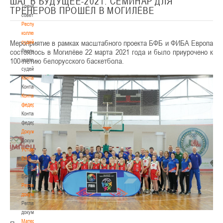
ШАГ В БУДУЩЕЕ-2021. СЕМИНАР ДЛЯ
Тренерский
ТРЕНЕРОВ ПРОШЁЛ В МОГИЛЁВЕ
совет
Республиканская
коллегия
Мероприятие в рамках масштабного проекта БФБ и ФИБА Европа
судей
состоялось в Могилёве 22 марта 2021 года и было приурочено к
Республиканская
100-летию белорусского баскетбола.
коллегия
судей
Контакты
Контакты
Контакты
федерации
Контакты
федерации
Документы
Документы
Устав
БФБ
Устав
БФБ
Регламентирующие
документы
Регламентирующие
документы
Материалы