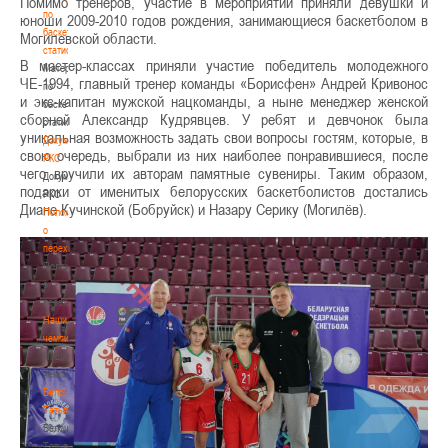
Помимо тренеров, участие в мероприятии приняли девушки и
по
юноши 2009-2010 годов рождения, занимающиеся баскетболом в
баскетбольной
Могилевской области.
статистике
В мастер-классах приняли участие победитель молодежного
Материалы
ЧЕ-1994, главный тренер команды «Борисфен» Андрей Кривонос
по
и экс-капитан мужской нацкоманды, а ныне менеджер женской
баскетбольной
сборной Александр Кудрявцев. У ребят и девчонок была
статистике
уникальная возможность задать свои вопросы гостям, которые, в
Документы
свою очередь, выбрали из них наиболее понравившиеся, после
РКС
чего вручили их авторам памятные сувениры. Таким образом,
Документы
подарки от именитых белорусских баскетболистов достались
РКС
Диане Кучинской (Бобруйск) и Назару Серику (Могилёв).
Положение
о
переходах
Положение
о
переходах
Наши
чемпионы
Наши
чемпионы
Белошапко
Татьяна
Белошапко
Татьяна