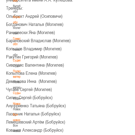
обл
Витебская
Тренеры:
обл
Ольбрехт Андрей (Осиповичи)
Могилевская
обл
Богданович Наталья (Могилев)
Могилевская
Раннавески Яна (Могилев)
обл
Гомельская
Барановский Владислав (Могилев)
обл
Копылов Владимир (Могилев)
Гомельская
обл
Ракутин Григорий (Могилев)
Судейство
Сивопляс Валентина (Могилев)
Судейство
Полезные
Копылова Елена (Могилев)
материалы
Демянкова Инна (Могилев)
Полезные
материалы
Чугаев Сергей (Могилев)
Судьи
Силич Сергей (Бобруйск)
Судьи
Новости
Ануфриенко Татьяна (Бобруйск)
Новости
Лазарчик Наталья (Бобруйск)
Все
новости
Лемешевский Артём (Бобруйск)
Все
Кованев Александр (Бобруйск)
новости