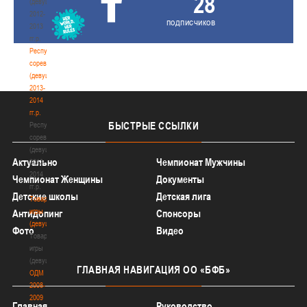
28
(девушки)
2012-
подписчиков
2013
гг.р.
Республиканские
соревнования
(девушки)
2013-
2014
гг.р.
БЫСТРЫЕ
ССЫЛКИ
Республиканские
соревнования
(девушки)
Актуально
Чемпионат Мужчины
2013-
2014
Чемпионат Женщины
Документы
гг.р.
Детские школы
Детская лига
Товарищеские
игры
Антидопинг
Спонсоры
(девушки)
Фото
Видео
Товарищеские
игры
(девушки)
ГЛАВНАЯ
НАВИГАЦИЯ ОО «БФБ»
ОДМ
2008-
2009
Главная
Руководство