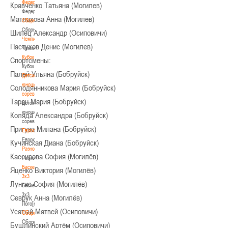
Федерация
Кравченко Татьяна (Могилев)
Федерация
Матлахова Анна (Могилев)
Сборные
Сборные
Шилец Александр (Осиповичи)
Чемпионат
Пастухов Денис (Могилев)
Чемпионат
Кубок
Спортсмены:
Кубок
Палей Ульяна (Бобруйск)
Детско-
юношеские
Солодянникова Мария (Бобруйск)
соревнования
Таран Мария (Бобруйск)
Детско-
юношеские
Коляда Александра (Бобруйск)
соревнования
Пригуза Милана (Бобруйск)
Еврокубки
Еврокубки
Кучинская Диана (Бобруйск)
Разное
Кассирова София (Могилёв)
Разное
Баскетбол
Яценко Виктория (Могилёв)
3х3
Лунгис София (Могилёв)
Баскетбол
3х3
Севрук Анна (Могилёв)
Лого[modid=121]
Усатый Матвей (Осиповичи)
Сборные
Сборные
Бушлинский Артём (Осиповичи)