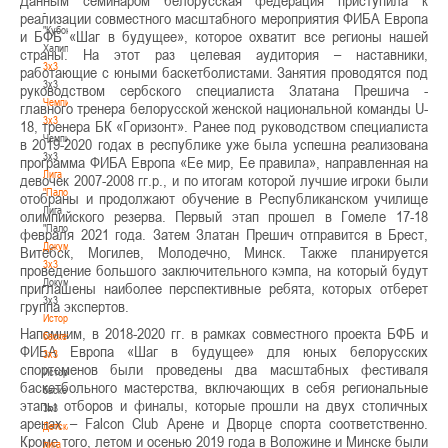
Данным семинаром белорусская федерация приступила к
-
реализации совместного масштабного мероприятия ФИБА Европа
"Кубок
и БФБ «Шаг в будущее», которое охватит все регионы нашей
Халипского"
страны. На этот раз целевая аудитория – наставники,
3x3
работающие с юными баскетболистами. Занятия проводятся под
3x3
руководством сербского специалиста Златана Прешича -
Чемпионат
главного тренера белорусской женской национальной команды U-
3х3
18, тренера БК «Горизонт». Ранее под руководством специалиста
Чемпионат
в 2019-2020 годах в республике уже была успешна реализована
3х3
программа ФИБА Европа «Ее мир, Ее правила», направленная на
Лига
девочек 2007-2008 гг.р., и по итогам которой лучшие игроки были
"Палова"
отобраны и продолжают обучение в Республиканском училище
Лига
олимпийского резерва. Первый этап прошел в Гомеле 17-18
"Палова"
февраля 2021 года. Затем Златан Прешич отправится в Брест,
Документы
Витебск, Могилев, Молодечно, Минск. Также планируется
3х3
проведение большого заключительного кэмпа, на который будут
Документы
приглашены наиболее перспективные ребята, которых отберет
3х3
группа экспертов.
История
Напомним, в 2018-2020 гг. в рамках совместного проекта БФБ и
баскетбола
ФИБА Европа «Шаг в будущее» для юных белорусских
3х3
спортсменов были проведены два масштабных фестиваля
История
баскетбольного мастерства, включающих в себя региональные
баскетбола
этапы отборов и финалы, которые прошли на двух столичных
3х3
аренах – Falcon Club Арене и Дворце спорта соответственно.
Детская
Кроме того, летом и осенью 2019 года в Воложине и Минске были
лига