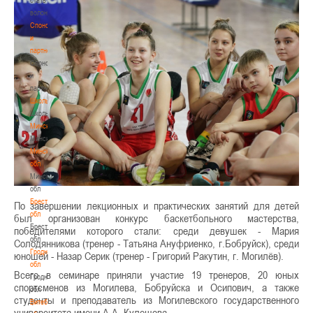
волонтером
Спонсоры
и
партнеры
Спонсоры
и
партнеры
Школы
Школы
Минск
Минск
Минская
обл
Минская
обл
Брестская
По завершении лекционных и практических занятий для детей
обл
был организован конкурс баскетбольного мастерства,
Брестская
победителями которого стали: среди девушек - Мария
обл
Солодянникова (тренер - Татьяна Ануфриенко, г.Бобруйск), среди
Гродненская
юношей - Назар Серик (тренер - Григорий Ракутин, г. Могилёв).
обл
Всего в семинаре приняли участие 19 тренеров, 20 юных
Гродненская
спортсменов из Могилева, Бобруйска и Осипович, а также
обл
студенты и преподаватель из Могилевского государственного
Витебская
университета имени А.А. Кулешова.