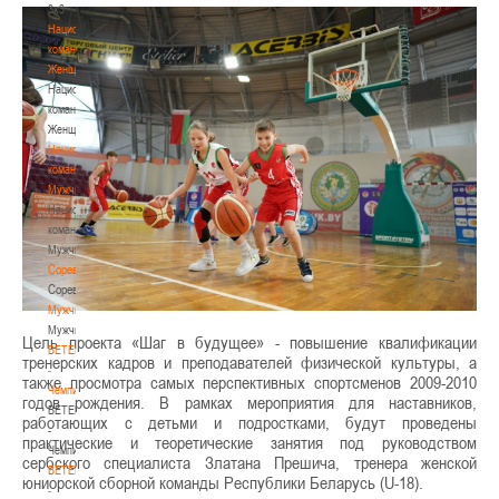
3х3
Национальная
команда.
Женщины
Национальная
команда.
Женщины
Национальная
команда.
Мужчины
Национальная
команда.
Мужчины
Соревнования
Соревнования
Мужчины
Мужчины
Цель проекта «Шаг в будущее» - повышение квалификации
BETERA
тренерских кадров и преподавателей физической культуры, а
-
также просмотра самых перспективных спортсменов 2009-2010
Чемпионат
годов рождения. В рамках мероприятия для наставников,
BETERA
работающих с детьми и подростками, будут проведены
-
практические и теоретические занятия под руководством
Чемпионат
сербского специалиста Златана Прешича, тренера женской
BETERA
юниорской сборной команды Республики Беларусь (U-18).
-